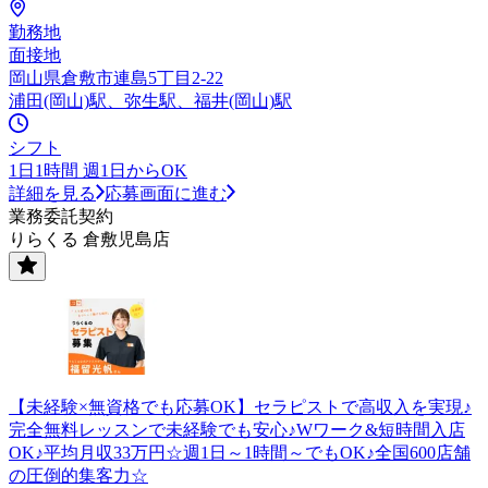
勤務地
面接地
岡山県倉敷市連島5丁目2-22
浦田(岡山)駅、弥生駅、福井(岡山)駅
シフト
1日1時間 週1日からOK
詳細を見る
応募画面に進む
業務委託契約
りらくる 倉敷児島店
【未経験×無資格でも応募OK】セラピストで高収入を実現♪
完全無料レッスンで未経験でも安心♪Wワーク&短時間入店
OK♪平均月収33万円☆週1日～1時間～でもOK♪全国600店舗
の圧倒的集客力☆