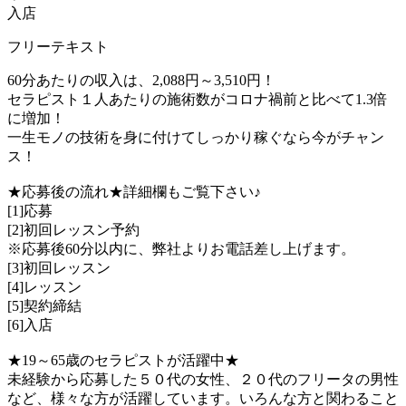
入店
フリーテキスト
60分あたりの収入は、2,088円～3,510円！
セラピスト１人あたりの施術数がコロナ禍前と比べて1.3倍
に増加！
一生モノの技術を身に付けてしっかり稼ぐなら今がチャン
ス！
★応募後の流れ★詳細欄もご覧下さい♪
[1]応募
[2]初回レッスン予約
※応募後60分以内に、弊社よりお電話差し上げます。
[3]初回レッスン
[4]レッスン
[5]契約締結
[6]入店
★19～65歳のセラピストが活躍中★
未経験から応募した５０代の女性、２０代のフリータの男性
など、様々な方が活躍しています。いろんな方と関わること