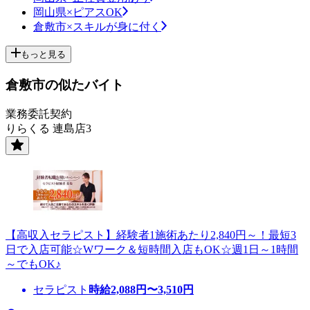
岡山県×ピアスOK
倉敷市×スキルが身に付く
もっと見る
倉敷市の似たバイト
業務委託契約
りらくる 連島店3
【高収入セラピスト】経験者1施術あたり2,840円～！最短3
日で入店可能☆Wワーク＆短時間入店もOK☆週1日～1時間
～でもOK♪
セラピスト
時給
2,088
円〜
3,510
円