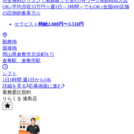
完全無料レッスンで未経験でも安心♪Wワーク&短時間入店
OK♪平均月収33万円☆週1日～1時間～でもOK♪全国600店舗
の圧倒的集客力☆
セラピスト
時給
2,088
円〜
3,510
円
勤務地
面接地
岡山県倉敷市北浜町8-71
倉敷駅、倉敷市駅
シフト
1日1時間 週1日からOK
詳細を見る
応募画面に進む
業務委託契約
りらくる 連島店