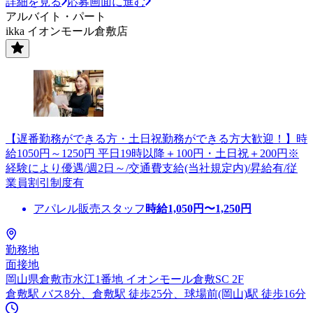
詳細を見る
応募画面に進む
アルバイト・パート
ikka イオンモール倉敷店
【遅番勤務ができる方・土日祝勤務ができる方大歓迎！】時
給1050円～1250円 平日19時以降＋100円・土日祝＋200円※
経験により優遇/週2日～/交通費支給(当社規定内)/昇給有/従
業員割引制度有
アパレル販売スタッフ
時給
1,050
円〜
1,250
円
勤務地
面接地
岡山県倉敷市水江1番地 イオンモール倉敷SC 2F
倉敷駅 バス8分、倉敷駅 徒歩25分、球場前(岡山)駅 徒歩16分