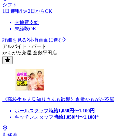
シフト
1日4時間 週2日からOK
交通費支給
未経験OK
詳細を見る
応募画面に進む
アルバイト・パート
かもがた茶屋 倉敷平田店
《高校生＆人見知りさんも歓迎》倉敷かもがた茶屋
ホールスタッフ
時給
1,050
円〜
1,100
円
キッチンスタッフ
時給
1,050
円〜
1,100
円
勤務地