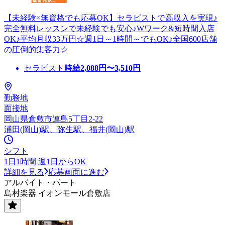
【未経験×無資格でも応募OK】セラピストで高収入を実現♪
完全無料レッスンで未経験でも安心♪Wワーク&短時間入店
OK♪平均月収33万円☆週1日～1時間～でもOK♪全国600店舗
の圧倒的集客力☆
セラピスト
時給
2,088
円〜
3,510
円
勤務地
面接地
岡山県倉敷市連島5丁目2-22
浦田(岡山)駅、弥生駅、福井(岡山)駅
シフト
1日1時間 週1日からOK
詳細を見る
応募画面に進む
アルバイト・パート
島村楽器 イオンモール倉敷店