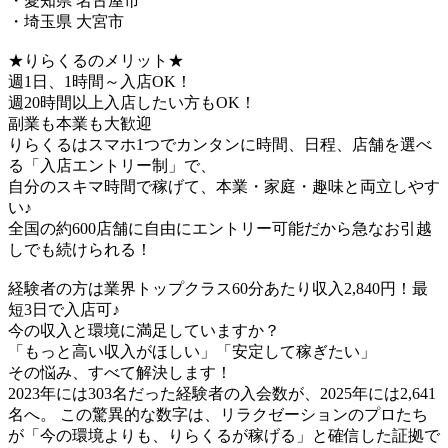
・愛知県 名古屋市
・埼玉県 大宮市
★りらくるのメリット★
週1日、1時間～入店OK！
週20時間以上入店したい方もOK！
副業も本業も大歓迎
りらくるはスマホ1つでカンタンに時間、日程、店舗を選べ
る「入店エントリー制」で、
​自分のスキマ時間で稼げて、本業・家庭・趣味と両立しやす
い♪​
全国の約600店舗に自由にエントリー可能だから急なお引越
しでも続けられる！
経験者の方は業界トップクラス60分あたり収入2,840円！最
短3日で入店可♪
今の収入と環境に満足していますか？
「もっと高い収入がほしい」「安定して稼ぎたい」
その悩み、すべて解決します！
2023年には303名だった経験者の入会数が、2025年には2,641
名へ。 この驚異的な数字は、リラクゼーションのプロたち
が「今の環境よりも、りらくるが稼げる」と確信した証拠で