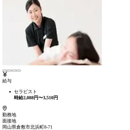
給与
セラピスト
時給
2,088
円〜
3,510
円
勤務地
面接地
岡山県倉敷市北浜町8-71