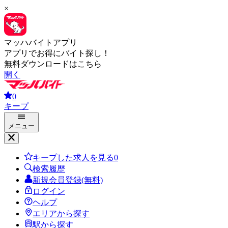
×
マッハバイトアプリ
アプリでお得にバイト探し！
無料ダウンロードはこちら
開く
0
キープ
メニュー
キープした求人を見る
0
検索履歴
新規会員登録(無料)
ログイン
ヘルプ
エリアから探す
駅から探す