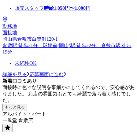
販売スタッフ
時給
1,050
円〜
1,090
円
勤務地
面接地
岡山県倉敷市白楽町120-1
倉敷駅 徒歩21分、球場前(岡山)駅 徒歩22分、倉敷市駅 徒歩
19分
未経験OK
詳細を見る
応募画面に進む
新着口コミあり
面接時に色々な説明を事細かにしてくれるので、安心感があ
りました。 お店の雰囲気もとても綺麗で落ち着く感じでし
た。
もっと見る
アルバイト・パート
一風堂 倉敷店