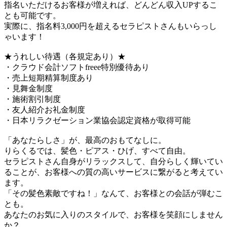
指名いただけるお客様が増えれば、どんどん収入UPするこ
とも可能です。
実際に、指名料3,000円を超えるセラピストさんもいらっし
ゃいます！
★うれしい待遇（各規定あり）★
・クラウド会計ソフトfreee特別優待あり
・売上短期精算制度あり
・見舞金制度
・施術割引制度
・友人紹介お礼金制度
・日本リラクゼーション業協会認定資格が取得可能
「あなたらしさ」が、最高のおもてなしに。
りらくるでは、髪色・ピアス・ひげ、すべて自由。
セラピストさん自身がリラックスして、自分らしく輝いてい
ることが、お客様への質の高いサービスに繋がると考えてい
ます。
「その髪色素敵ですね！」なんて、お客様との会話が弾むこ
とも。
あなたのお気に入りのスタイルで、お客様を笑顔にしません
か？