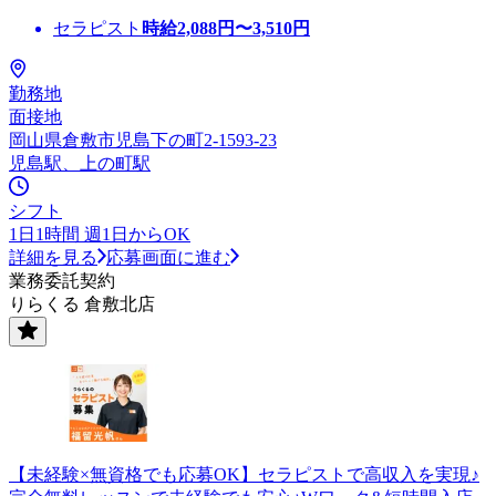
セラピスト
時給
2,088
円〜
3,510
円
勤務地
面接地
岡山県倉敷市児島下の町2-1593-23
児島駅、上の町駅
シフト
1日1時間 週1日からOK
詳細を見る
応募画面に進む
業務委託契約
りらくる 倉敷北店
【未経験×無資格でも応募OK】セラピストで高収入を実現♪