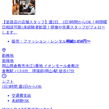
【楽器店の店舗スタッフ】週2日、1日3時間からOK！時間曜
日相談可能♪未経験者歓迎！研修や先輩スタッフがフォロー
します。
販売・ファッション・レンタル
時給
1,050
円〜
勤務地
面接地
岡山県倉敷市水江1番地 イオンモール倉敷2F
倉敷駅 バス6分、球場前(岡山)駅 徒歩17分
シフト
1日3時間 週2日からOK
交通費支給
未経験OK