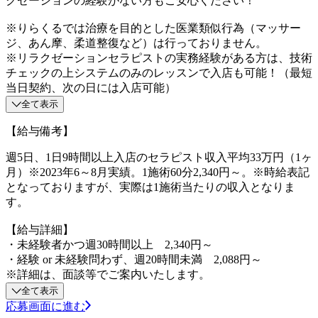
クゼーションの経験がない方もご安心ください！
※りらくるでは治療を目的とした医業類似行為（マッサー
ジ、あん摩、柔道整復など）は行っておりません。
※リラクゼーションセラピストの実務経験がある方は、技術
チェックの上システムのみのレッスンで入店も可能！（最短
当日契約、次の日には入店可能）
全て表示
【給与備考】
週5日、1日9時間以上入店のセラピスト収入平均33万円（1ヶ
月）※2023年6～8月実績。1施術60分2,340円～。※時給表記
となっておりますが、実際は1施術当たりの収入となりま
す。
【給与詳細】
・未経験者かつ週30時間以上 2,340円～
・経験 or 未経験問わず、週20時間未満 2,088円～
※詳細は、面談等でご案内いたします。
全て表示
応募画面に進む