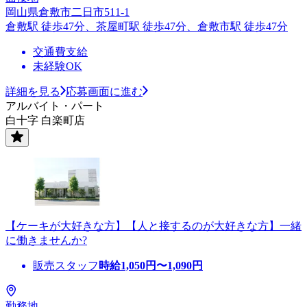
岡山県倉敷市二日市511-1
倉敷駅 徒歩47分、茶屋町駅 徒歩47分、倉敷市駅 徒歩47分
交通費支給
未経験OK
詳細を見る
応募画面に進む
アルバイト・パート
白十字 白楽町店
【ケーキが大好きな方】【人と接するのが大好きな方】一緒
に働きませんか?
販売スタッフ
時給
1,050
円〜
1,090
円
勤務地