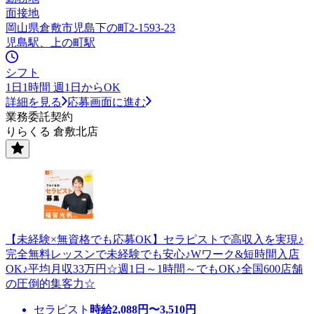
面接地
岡山県倉敷市児島下の町2-1593-23
児島駅、上の町駅
シフト
1日1時間 週1日からOK
詳細を見る
応募画面に進む
業務委託契約
りらくる 倉敷北店
【未経験×無資格でも応募OK】セラピストで高収入を実現♪
完全無料レッスンで未経験でも安心♪Wワーク&短時間入店
OK♪平均月収33万円☆週1日～1時間～でもOK♪全国600店舗
の圧倒的集客力☆
セラピスト
時給
2,088
円〜
3,510
円