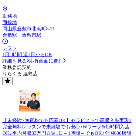
勤務地
面接地
岡山県倉敷市北浜町8-71
倉敷駅、倉敷市駅
シフト
1日1時間 週1日からOK
詳細を見る
応募画面に進む
業務委託契約
りらくる 連島店
【未経験×無資格でも応募OK】セラピストで高収入を実現♪
完全無料レッスンで未経験でも安心♪Wワーク&短時間入店
OK♪平均月収33万円☆週1日～1時間～でもOK♪全国600店舗