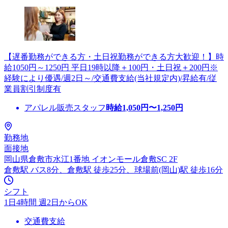
【遅番勤務ができる方・土日祝勤務ができる方大歓迎！】時
給1050円～1250円 平日19時以降＋100円・土日祝＋200円※
経験により優遇/週2日～/交通費支給(当社規定内)/昇給有/従
業員割引制度有
アパレル販売スタッフ
時給
1,050
円〜
1,250
円
勤務地
面接地
岡山県倉敷市水江1番地 イオンモール倉敷SC 2F
倉敷駅 バス8分、倉敷駅 徒歩25分、球場前(岡山)駅 徒歩16分
シフト
1日4時間 週2日からOK
交通費支給