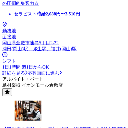
の圧倒的集客力☆
セラピスト
時給
2,088
円〜
3,510
円
勤務地
面接地
岡山県倉敷市連島5丁目2-22
浦田(岡山)駅、弥生駅、福井(岡山)駅
シフト
1日1時間 週1日からOK
詳細を見る
応募画面に進む
アルバイト・パート
島村楽器 イオンモール倉敷店