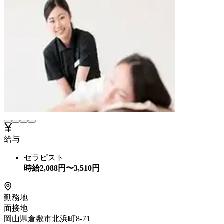
給与
セラピスト
時給
2,088
円〜
3,510
円
勤務地
面接地
岡山県倉敷市北浜町8-71