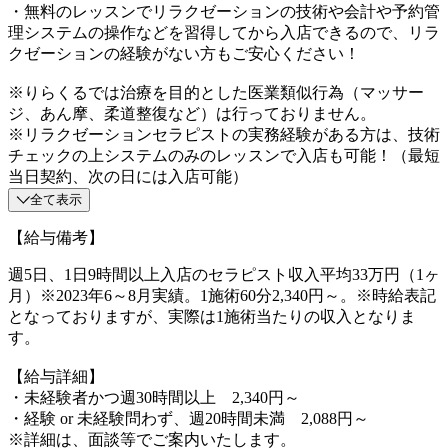
・無料のレッスンでリラクゼーションの技術や会計や予約管
理システムの操作などを習得してから入店できるので、リラ
クゼーションの経験がない方もご安心ください！
※りらくるでは治療を目的とした医業類似行為（マッサー
ジ、あん摩、柔道整復など）は行っておりません。
※リラクゼーションセラピストの実務経験がある方は、技術
チェックの上システムのみのレッスンで入店も可能！（最短
当日契約、次の日には入店可能）
全て表示
【給与備考】
週5日、1日9時間以上入店のセラピスト収入平均33万円（1ヶ
月）※2023年6～8月実績。1施術60分2,340円～。※時給表記
となっておりますが、実際は1施術当たりの収入となりま
す。
【給与詳細】
・未経験者かつ週30時間以上 2,340円～
・経験 or 未経験問わず、週20時間未満 2,088円～
※詳細は、面談等でご案内いたします。