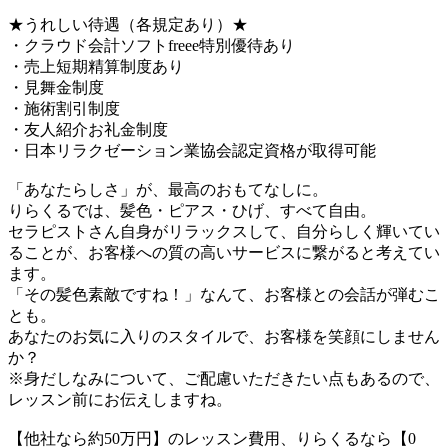
★うれしい待遇（各規定あり）★
・クラウド会計ソフトfreee特別優待あり
・売上短期精算制度あり
・見舞金制度
・施術割引制度
・友人紹介お礼金制度
・日本リラクゼーション業協会認定資格が取得可能
「あなたらしさ」が、最高のおもてなしに。
りらくるでは、髪色・ピアス・ひげ、すべて自由。
セラピストさん自身がリラックスして、自分らしく輝いてい
ることが、お客様への質の高いサービスに繋がると考えてい
ます。
「その髪色素敵ですね！」なんて、お客様との会話が弾むこ
とも。
あなたのお気に入りのスタイルで、お客様を笑顔にしません
か？
※身だしなみについて、ご配慮いただきたい点もあるので、
レッスン前にお伝えしますね。
【他社なら約50万円】のレッスン費用、りらくるなら【0