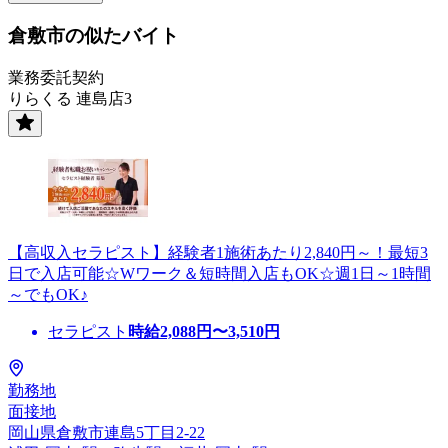
倉敷市の似たバイト
業務委託契約
りらくる 連島店3
【高収入セラピスト】経験者1施術あたり2,840円～！最短3
日で入店可能☆Wワーク＆短時間入店もOK☆週1日～1時間
～でもOK♪
セラピスト
時給
2,088
円〜
3,510
円
勤務地
面接地
岡山県倉敷市連島5丁目2-22