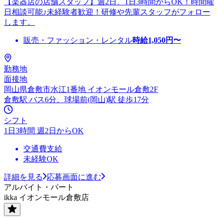
【楽器店の店舗スタッフ】週2日、1日3時間からOK！時間曜
日相談可能♪未経験者歓迎！研修や先輩スタッフがフォロー
します。
販売・ファッション・レンタル
時給
1,050
円〜
勤務地
面接地
岡山県倉敷市水江1番地 イオンモール倉敷2F
倉敷駅 バス6分、球場前(岡山)駅 徒歩17分
シフト
1日3時間 週2日からOK
交通費支給
未経験OK
詳細を見る
応募画面に進む
アルバイト・パート
ikka イオンモール倉敷店