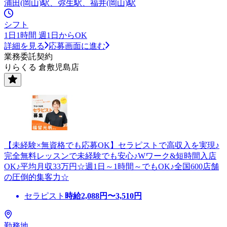
浦田(岡山)駅、弥生駅、福井(岡山)駅
シフト
1日1時間 週1日からOK
詳細を見る
応募画面に進む
業務委託契約
りらくる 倉敷児島店
【未経験×無資格でも応募OK】セラピストで高収入を実現♪
完全無料レッスンで未経験でも安心♪Wワーク&短時間入店
OK♪平均月収33万円☆週1日～1時間～でもOK♪全国600店舗
の圧倒的集客力☆
セラピスト
時給
2,088
円〜
3,510
円
勤務地