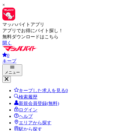
×
マッハバイトアプリ
アプリでお得にバイト探し！
無料ダウンロードはこちら
開く
0
キープ
メニュー
キープした求人を見る
0
検索履歴
新規会員登録(無料)
ログイン
ヘルプ
エリアから探す
駅から探す