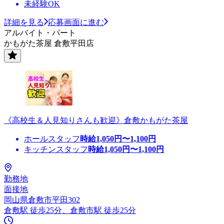
未経験OK
詳細を見る
応募画面に進む
アルバイト・パート
かもがた茶屋 倉敷平田店
《高校生＆人見知りさんも歓迎》倉敷かもがた茶屋
ホールスタッフ
時給
1,050
円〜
1,100
円
キッチンスタッフ
時給
1,050
円〜
1,100
円
勤務地
面接地
岡山県倉敷市平田302
倉敷駅 徒歩25分、倉敷市駅 徒歩25分