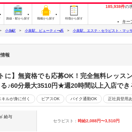
185,938件
の
す
路線・駅から探す
職種から探す
特徴から探す
キー
小泉駅
小泉駅、ビューティー系
小泉駅、エステ・セラピスト・マッ
人情報
トに】無資格でも応募OK！完全無料レッスン
♪60分最大3510円★週20時間以上入店でき
スキルが身に付く
ピアスOK
バイク通勤OK
正社員登用
給与
セラピスト：
時給2,088円〜3,510円