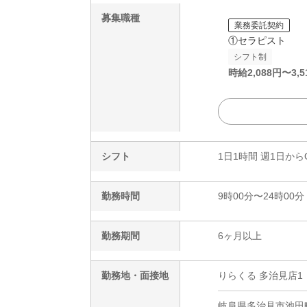
募集職種
業務委託契約
①セラピスト
シフト制
時給
2,088
円〜
3,5
シフト
1日1時間 週1日から
勤務時間
9時00分〜24時00分
勤務期間
6ヶ月以上
勤務地・面接地
りらくる 多治見店1
岐阜県多治見市池田町