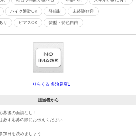
OK
曜日や時間が選べる
年齢不問
スキルが身に付く
バイク通勤OK
登録制
未経験歓迎
あり
ピアスOK
髪型・髪色自由
りらくる 多治見店1
担当者から
応募後の面談なし！
は必ず応募の際にお伝えください
参加日を決めましょう