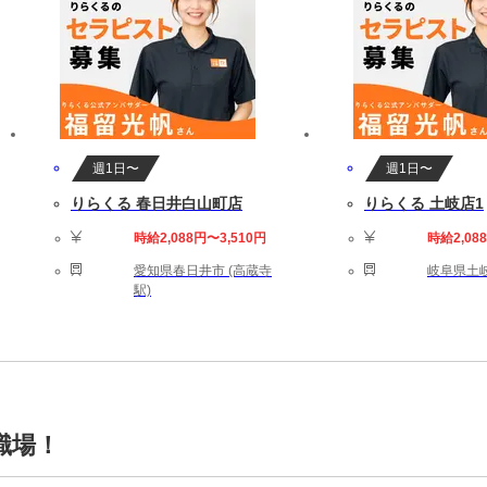
週1日〜
週1日〜
りらくる 春日井白山町店
りらくる 土岐店1
時給2,088円〜3,510円
時給2,08
愛知県春日井市 (高蔵寺
岐阜県土岐
駅)
職場！