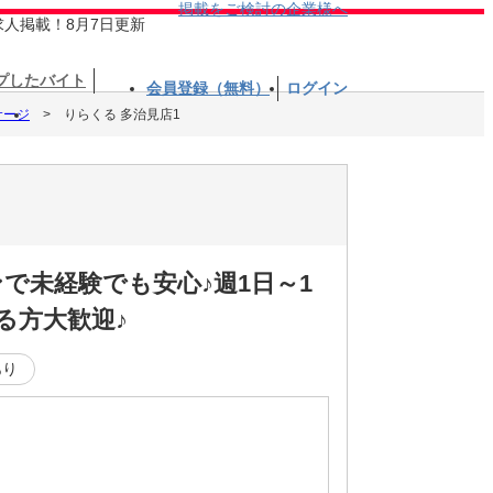
掲載をご検討の企業様へ
求人掲載！8月7日更新
プしたバイト
会員登録（無料）
ログイン
サージ
りらくる 多治見店1
で未経験でも安心♪週1日～1
る方大歓迎♪
あり