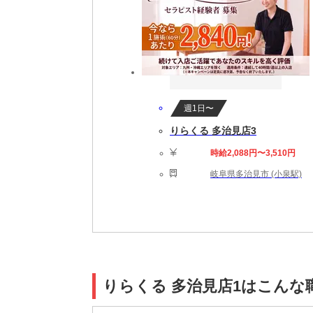
週1日〜
りらくる 多治見店3
時給2,088円〜3,510円
岐阜県多治見市 (小泉駅)
りらくる 多治見店1はこんな