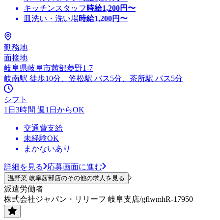
キッチンスタッフ
時給
1,200
円〜
皿洗い・洗い場
時給
1,200
円〜
勤務地
面接地
岐阜県岐阜市茜部菱野1-7
岐南駅 徒歩10分、笠松駅 バス5分、茶所駅 バス5分
シフト
1日3時間 週1日からOK
交通費支給
未経験OK
まかないあり
詳細を見る
応募画面に進む
温野菜 岐阜茜部店のその他の求人を見る
派遣労働者
株式会社ジャパン・リリーフ 岐阜支店/gflwmhR-17950