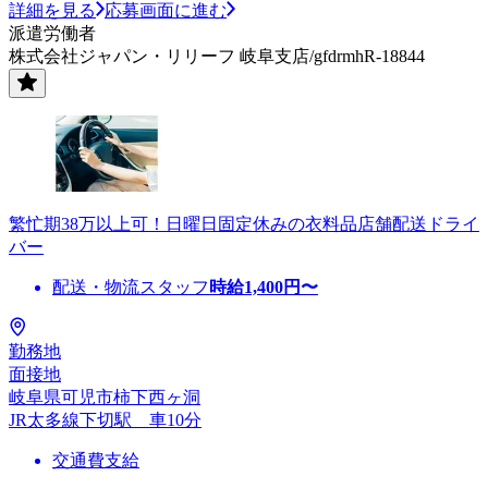
詳細を見る
応募画面に進む
派遣労働者
株式会社ジャパン・リリーフ 岐阜支店/gfdrmhR-18844
繁忙期38万以上可！日曜日固定休みの衣料品店舗配送ドライ
バー
配送・物流スタッフ
時給
1,400
円〜
勤務地
面接地
岐阜県可児市柿下西ヶ洞
JR太多線下切駅 車10分
交通費支給