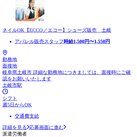
ネイルOK【ECCO／エコー】シューズ販売 土岐
アパレル販売スタッフ
時給
1,500
円〜
1,550
円
勤務地
面接地
岐阜県土岐市 詳細な勤務地につきましては、面接時にご確
認をお願いいたします
土岐市駅
シフト
週5日からOK
交通費支給
詳細を見る
応募画面に進む
派遣労働者