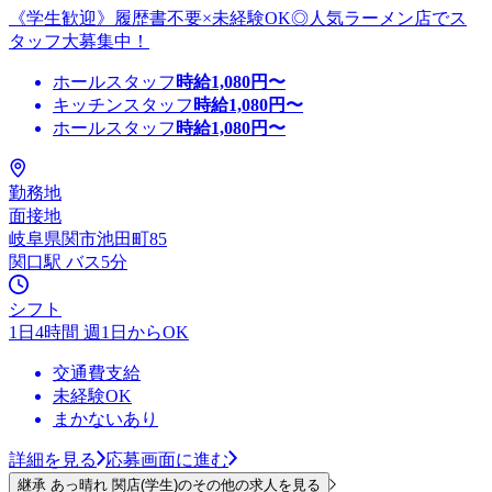
《学生歓迎》履歴書不要×未経験OK◎人気ラーメン店でス
タッフ大募集中！
ホールスタッフ
時給
1,080
円〜
キッチンスタッフ
時給
1,080
円〜
ホールスタッフ
時給
1,080
円〜
勤務地
面接地
岐阜県関市池田町85
関口駅 バス5分
シフト
1日4時間 週1日からOK
交通費支給
未経験OK
まかないあり
詳細を見る
応募画面に進む
継承 あっ晴れ 関店(学生)のその他の求人を見る