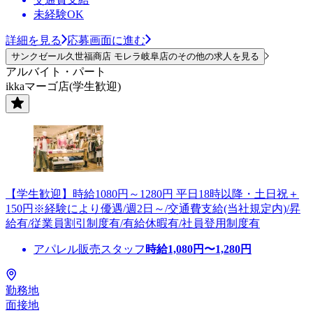
未経験OK
詳細を見る
応募画面に進む
サンクゼール久世福商店 モレラ岐阜店のその他の求人を見る
アルバイト・パート
ikkaマーゴ店(学生歓迎)
【学生歓迎】時給1080円～1280円 平日18時以降・土日祝＋
150円※経験により優遇/週2日～/交通費支給(当社規定内)/昇
給有/従業員割引制度有/有給休暇有/社員登用制度有
アパレル販売スタッフ
時給
1,080
円〜
1,280
円
勤務地
面接地