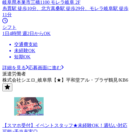
岐阜県本巣市三橋1100 モレラ岐阜 2F
糸貫駅 徒歩10分、北方真桑駅 徒歩29分、モレラ岐阜駅 徒歩
11分
シフト
1日4時間 週2日からOK
交通費支給
未経験OK
短期OK
詳細を見る
応募画面に進む
派遣労働者
株式会社シエロ_岐阜県【★】平和堂アル・プラザ鶴見/KB6
【スマホ受付】イベントスタッフ★未経験OK！週払い対応
可能♪手当充実◎