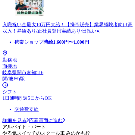
入職祝い金最大10万円支給！【携帯販売】業界経験者向け高
収入！昇給あり/正社員登用実績あり/日払い可
携帯ショップ
時給
1,600
円〜
1,800
円
勤務地
面接地
岐阜県関市倉知516
関(岐阜)駅
シフト
1日8時間 週5日からOK
交通費支給
詳細を見る
応募画面に進む
アルバイト・パート
やる気スイッチのスクールIE みのかも校