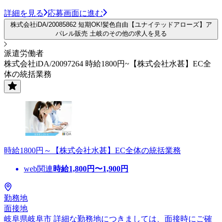
詳細を見る
応募画面に進む
株式会社iDA/20085862 短期OK!髪色自由【ユナイテッドアローズ】ア
パレル販売 土岐のその他の求人を見る
派遣労働者
株式会社iDA/20097264 時給1800円~【株式会社水甚】EC全
体の統括業務
時給1800円～【株式会社水甚】EC全体の統括業務
web関連
時給
1,800
円〜
1,900
円
勤務地
面接地
岐阜県岐阜市 詳細な勤務地につきましては、面接時にご確