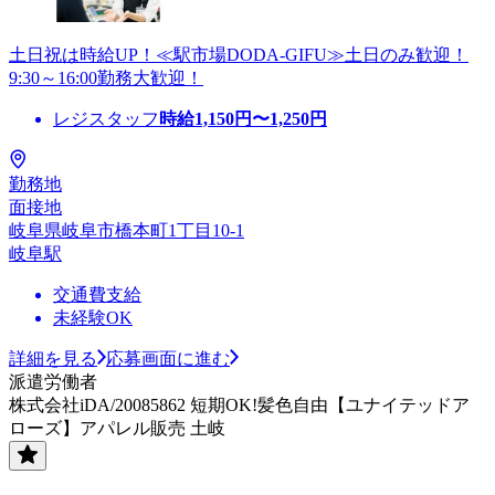
土日祝は時給UP！≪駅市場DODA-GIFU≫土日のみ歓迎！
9:30～16:00勤務大歓迎！
レジスタッフ
時給
1,150
円〜
1,250
円
勤務地
面接地
岐阜県岐阜市橋本町1丁目10-1
岐阜駅
交通費支給
未経験OK
詳細を見る
応募画面に進む
派遣労働者
株式会社iDA/20085862 短期OK!髪色自由【ユナイテッドア
ローズ】アパレル販売 土岐