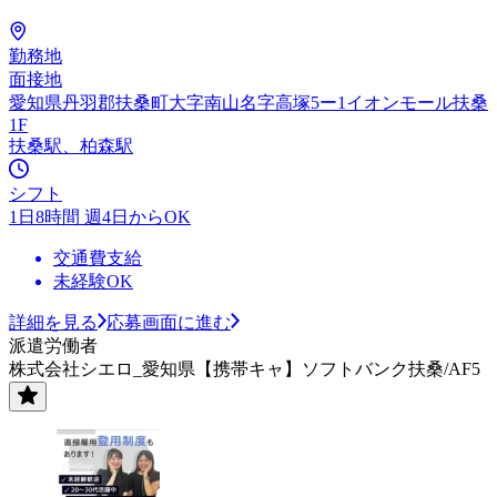
勤務地
面接地
愛知県丹羽郡扶桑町大字南山名字高塚5ー1イオンモール扶桑
1F
扶桑駅、柏森駅
シフト
1日8時間 週4日からOK
交通費支給
未経験OK
詳細を見る
応募画面に進む
派遣労働者
株式会社シエロ_愛知県【携帯キャ】ソフトバンク扶桑/AF5