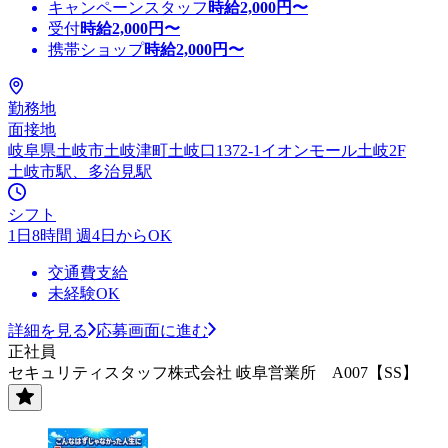
キャンペーンスタッフ
時給
2,000
円〜
受付
時給
2,000
円〜
携帯ショップ
時給
2,000
円〜
勤務地
面接地
岐阜県土岐市土岐津町土岐口1372-1イオンモール土岐2F
土岐市駅、多治見駅
シフト
1日8時間 週4日からOK
交通費支給
未経験OK
詳細を見る
応募画面に進む
正社員
セキュリティスタッフ株式会社 岐阜営業所 A007【SS】