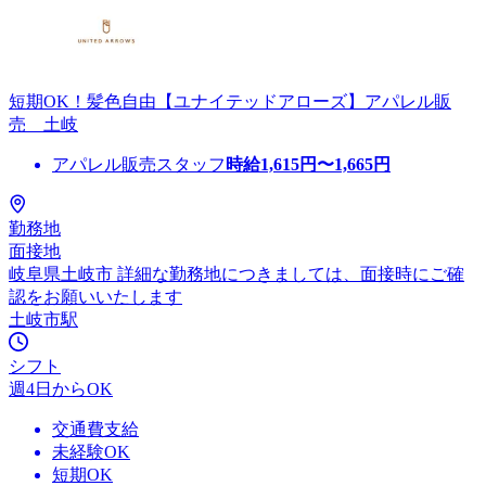
短期OK！髪色自由【ユナイテッドアローズ】アパレル販
売 土岐
アパレル販売スタッフ
時給
1,615
円〜
1,665
円
勤務地
面接地
岐阜県土岐市 詳細な勤務地につきましては、面接時にご確
認をお願いいたします
土岐市駅
シフト
週4日からOK
交通費支給
未経験OK
短期OK