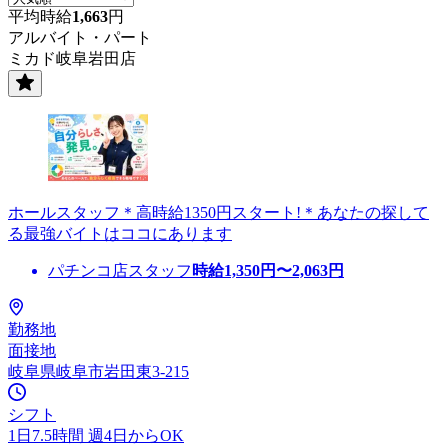
平均時給
1,663
円
アルバイト・パート
ミカド岐阜岩田店
ホールスタッフ＊高時給1350円スタート!＊あなたの探して
る最強バイトはココにあります
パチンコ店スタッフ
時給
1,350
円〜
2,063
円
勤務地
面接地
岐阜県岐阜市岩田東3-215
シフト
1日7.5時間 週4日からOK