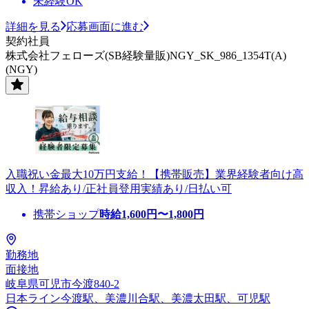
未経験OK
詳細を見る
応募画面に進む
契約社員
株式会社フェローズ(SB経験量販)NGY_SK_986_1354T(A)
(NGY)
入職祝い金最大10万円支給！【携帯販売】業界経験者向け高
収入！昇給あり/正社員登用実績あり/日払い可
携帯ショップ
時給
1,600
円〜
1,800
円
勤務地
面接地
岐阜県可児市今渡840-2
日本ライン今渡駅、美濃川合駅、美濃太田駅、可児駅