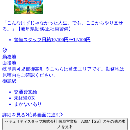
「こんなはずじゃなかった人生。でも、ここからやり直せ
る。」【岐阜県勤務/正社員警備】
警備スタッフ
日給
10,100
円〜
12,100
円
勤務地
面接地
岐阜県可児郡御嵩町 ※こちらは募集エリアです。勤務地は
原稿内をご確認ください。
御嵩駅
交通費支給
未経験OK
まかないあり
詳細を見る
応募画面に進む
セキュリティスタッフ株式会社 岐阜営業所 A007【SS】のその他の求
人を見る