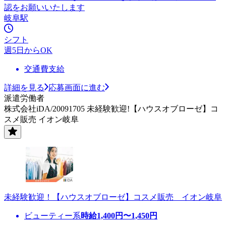
認をお願いいたします
岐阜駅
シフト
週5日からOK
交通費支給
詳細を見る
応募画面に進む
派遣労働者
株式会社iDA/20091705 未経験歓迎!【ハウスオブローゼ】コ
スメ販売 イオン岐阜
未経験歓迎！【ハウスオブローゼ】コスメ販売 イオン岐阜
ビューティー系
時給
1,400
円〜
1,450
円