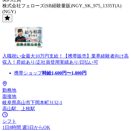
株式会社フェローズ(SB経験量販)NGY_SK_975_1335T(A)
(NGY)
入職祝い金最大10万円支給！【携帯販売】業界経験者向け高
収入！昇給あり/正社員登用実績あり/日払い可
携帯ショップ
時給
1,600
円〜
1,800
円
勤務地
面接地
岐阜県高山市下岡本町3132-1
高山駅、上枝駅
シフト
1日8時間 週5日からOK