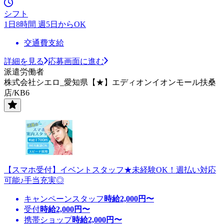
シフト
1日8時間 週5日からOK
交通費支給
詳細を見る
応募画面に進む
派遣労働者
株式会社シエロ_愛知県【★】エディオンイオンモール扶桑
店/KB6
【スマホ受付】イベントスタッフ★未経験OK！週払い対応
可能♪手当充実◎
キャンペーンスタッフ
時給
2,000
円〜
受付
時給
2,000
円〜
携帯ショップ
時給
2,000
円〜