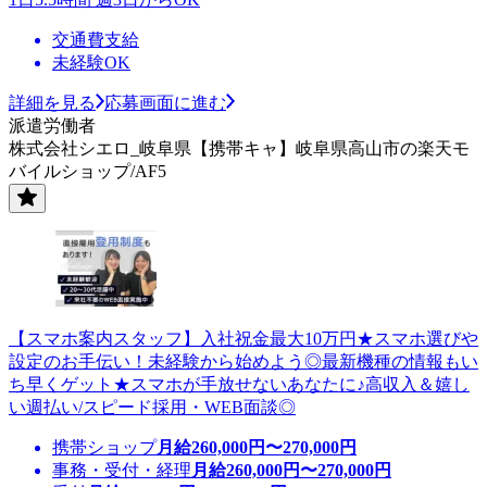
交通費支給
未経験OK
詳細を見る
応募画面に進む
派遣労働者
株式会社シエロ_岐阜県【携帯キャ】岐阜県高山市の楽天モ
バイルショップ/AF5
【スマホ案内スタッフ】入社祝金最大10万円★スマホ選びや
設定のお手伝い！未経験から始めよう◎最新機種の情報もい
ち早くゲット★スマホが手放せないあなたに♪高収入＆嬉し
い週払い/スピード採用・WEB面談◎
携帯ショップ
月給
260,000
円〜
270,000
円
事務・受付・経理
月給
260,000
円〜
270,000
円