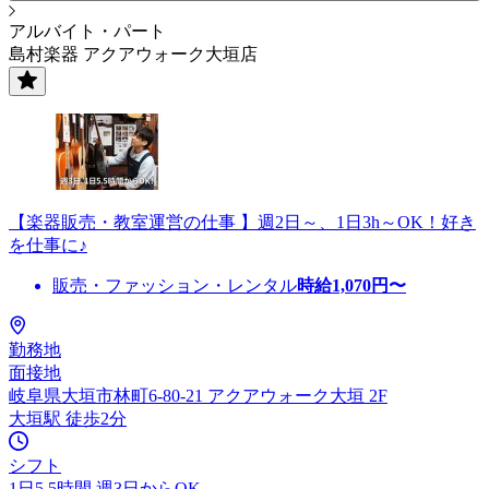
アルバイト・パート
島村楽器 アクアウォーク大垣店
【楽器販売・教室運営の仕事 】週2日～、1日3h～OK！好き
を仕事に♪
販売・ファッション・レンタル
時給
1,070
円〜
勤務地
面接地
岐阜県大垣市林町6-80-21 アクアウォーク大垣 2F
大垣駅 徒歩2分
シフト
1日5.5時間 週3日からOK