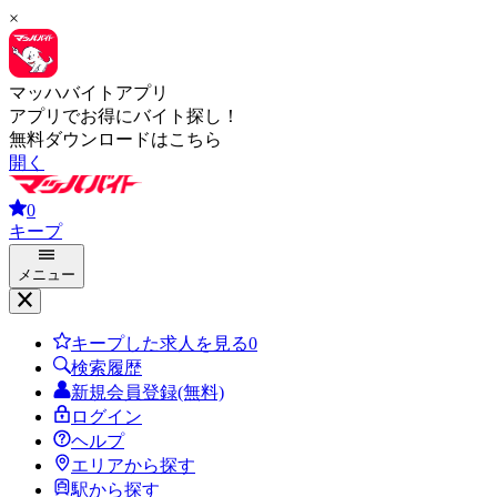
×
マッハバイトアプリ
アプリでお得にバイト探し！
無料ダウンロードはこちら
開く
0
キープ
メニュー
キープした求人を見る
0
検索履歴
新規会員登録(無料)
ログイン
ヘルプ
エリアから探す
駅から探す