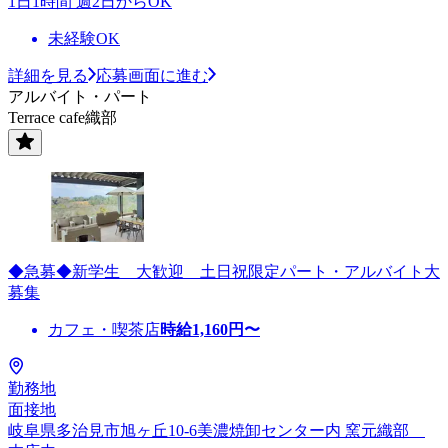
1日1時間 週2日からOK
未経験OK
詳細を見る
応募画面に進む
アルバイト・パート
Terrace cafe織部
◆急募◆新学生 大歓迎 土日祝限定パート・アルバイト大
募集
カフェ・喫茶店
時給
1,160
円〜
勤務地
面接地
岐阜県多治見市旭ヶ丘10-6美濃焼卸センター内 窯元織部