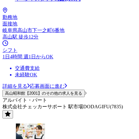
勤務地
面接地
岐阜県高山市下一之町6番地
高山駅 徒歩12分
シフト
1日4時間 週1日からOK
交通費支給
未経験OK
詳細を見る
応募画面に進む
高山昭和館【2001】のその他の求人を見る
アルバイト・パート
株式会社チェッカーサポート 駅市場DODAGIFU(7835)