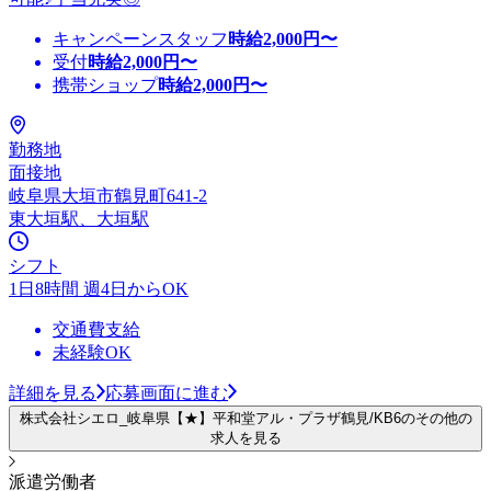
キャンペーンスタッフ
時給
2,000
円〜
受付
時給
2,000
円〜
携帯ショップ
時給
2,000
円〜
勤務地
面接地
岐阜県大垣市鶴見町641-2
東大垣駅、大垣駅
シフト
1日8時間 週4日からOK
交通費支給
未経験OK
詳細を見る
応募画面に進む
株式会社シエロ_岐阜県【★】平和堂アル・プラザ鶴見/KB6のその他の
求人を見る
派遣労働者