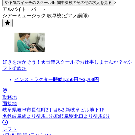
やる気スイッチのスクールIE 関中央校のその他の求人を見る
アルバイト・パート
シアーミュージック 岐阜校(ピアノ講師)
好きを活かそう！★音楽スクールでお仕事しませんか？≪シ
フト柔軟≫
インストラクター
時給
1,250
円〜
2,700
円
勤務地
面接地
岐阜県岐阜市長住町2丁目6-2 新岐阜ビル地下1F
名鉄岐阜駅より徒歩1分/JR岐阜駅北口より徒歩6分
シフト