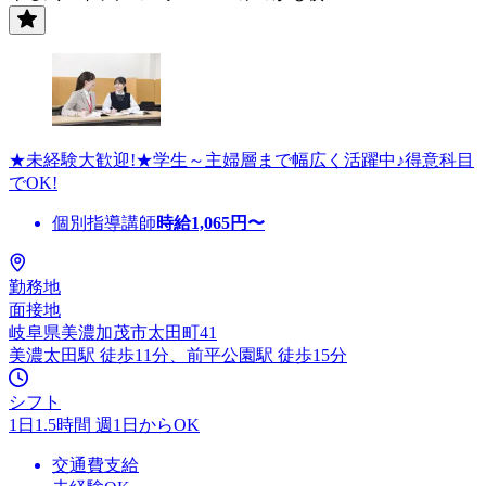
★未経験大歓迎!★学生～主婦層まで幅広く活躍中♪得意科目
でOK!
個別指導講師
時給
1,065
円〜
勤務地
面接地
岐阜県美濃加茂市太田町41
美濃太田駅 徒歩11分、前平公園駅 徒歩15分
シフト
1日1.5時間 週1日からOK
交通費支給