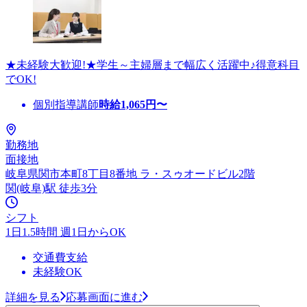
★未経験大歓迎!★学生～主婦層まで幅広く活躍中♪得意科目
でOK!
個別指導講師
時給
1,065
円〜
勤務地
面接地
岐阜県関市本町8丁目8番地 ラ・スゥオードビル2階
関(岐阜)駅 徒歩3分
シフト
1日1.5時間 週1日からOK
交通費支給
未経験OK
詳細を見る
応募画面に進む