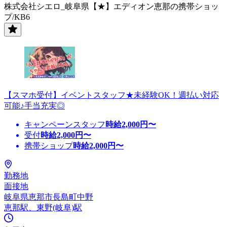
株式会社シエロ_岐阜県【★】エディオン恵那の携帯ショッ
プ/KB6
【スマホ受付】イベントスタッフ★未経験OK！週払い対応
可能♪手当充実◎
キャンペーンスタッフ
時給
2,000
円〜
受付
時給
2,000
円〜
携帯ショップ
時給
2,000
円〜
勤務地
面接地
岐阜県恵那市長島町中野
恵那駅、東野(岐阜)駅