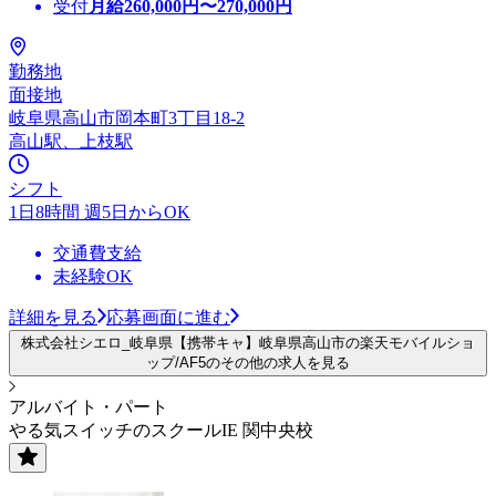
受付
月給
260,000
円〜
270,000
円
勤務地
面接地
岐阜県高山市岡本町3丁目18-2
高山駅、上枝駅
シフト
1日8時間 週5日からOK
交通費支給
未経験OK
詳細を見る
応募画面に進む
株式会社シエロ_岐阜県【携帯キャ】岐阜県高山市の楽天モバイルショ
ップ/AF5のその他の求人を見る
アルバイト・パート
やる気スイッチのスクールIE 関中央校