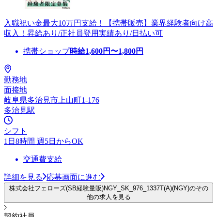
入職祝い金最大10万円支給！【携帯販売】業界経験者向け高
収入！昇給あり/正社員登用実績あり/日払い可
携帯ショップ
時給
1,600
円〜
1,800
円
勤務地
面接地
岐阜県多治見市上山町1-176
多治見駅
シフト
1日8時間 週5日からOK
交通費支給
詳細を見る
応募画面に進む
株式会社フェローズ(SB経験量販)NGY_SK_976_1337T(A)(NGY)のその
他の求人を見る
契約社員