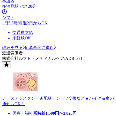
本店内
多治見駅 バス20分
シフト
1日5.5時間 週2日からOK
交通費支給
未経験OK
詳細を見る
応募画面に進む
派遣労働者
株式会社ルフト・メディカルケア/ADB_371
ナースアシスタント★配膳・シーツ交換など★バイク＆車の
通勤もOK！
医療・福祉系
時給
1,500
円〜
2,025
円