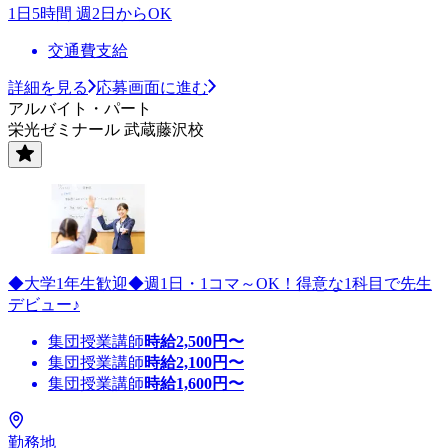
1日5時間 週2日からOK
交通費支給
詳細を見る
応募画面に進む
アルバイト・パート
栄光ゼミナール 武蔵藤沢校
◆大学1年生歓迎◆週1日・1コマ～OK！得意な1科目で先生
デビュー♪
集団授業講師
時給
2,500
円〜
集団授業講師
時給
2,100
円〜
集団授業講師
時給
1,600
円〜
勤務地