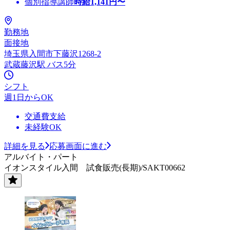
個別指導講師
時給
1,141
円〜
勤務地
面接地
埼玉県入間市下藤沢1268-2
武蔵藤沢駅 バス5分
シフト
週1日からOK
交通費支給
未経験OK
詳細を見る
応募画面に進む
アルバイト・パート
イオンスタイル入間 試食販売(長期)/SAKT00662