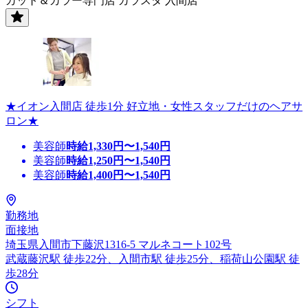
カット＆カラー専門店 カラスタ 入間店
★イオン入間店 徒歩1分 好立地・女性スタッフだけのヘアサ
ロン★
美容師
時給
1,330
円〜
1,540
円
美容師
時給
1,250
円〜
1,540
円
美容師
時給
1,400
円〜
1,540
円
勤務地
面接地
埼玉県入間市下藤沢1316-5 マルネコート102号
武蔵藤沢駅 徒歩22分、入間市駅 徒歩25分、稲荷山公園駅 徒
歩28分
シフト