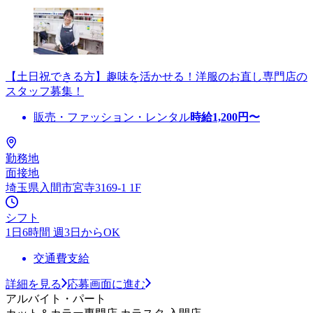
【土日祝できる方】趣味を活かせる！洋服のお直し専門店の
スタッフ募集！
販売・ファッション・レンタル
時給
1,200
円〜
勤務地
面接地
埼玉県入間市宮寺3169-1 1F
シフト
1日6時間 週3日からOK
交通費支給
詳細を見る
応募画面に進む
アルバイト・パート