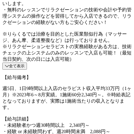
いします。
・無料のレッスンでリラクゼーションの技術や会計や予約管
理システムの操作などを習得してから入店できるので、リラ
クゼーションの経験がない方もご安心ください！
※りらくるでは治療を目的とした医業類似行為（マッサー
ジ、あん摩、柔道整復など）は行っておりません。
※リラクゼーションセラピストの実務経験がある方は、技術
チェックの上システムのみのレッスンで入店も可能！（最短
当日契約、次の日には入店可能）
全て表示
【給与備考】
週5日、1日9時間以上入店のセラピスト収入平均33万円（1ヶ
月）※2023年6～8月実績。1施術60分2,340円～。※時給表記
となっておりますが、実際は1施術当たりの収入となりま
す。
【給与詳細】
・未経験者かつ週30時間以上 2,340円～
・経験 or 未経験問わず、週20時間未満 2,088円～