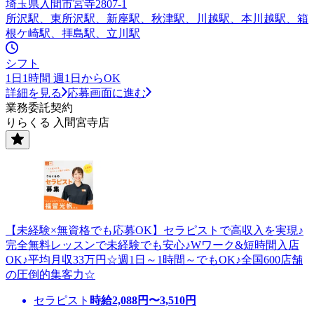
埼玉県入間市宮寺2807-1
所沢駅、東所沢駅、新座駅、秋津駅、川越駅、本川越駅、箱
根ケ崎駅、拝島駅、立川駅
シフト
1日1時間 週1日からOK
詳細を見る
応募画面に進む
業務委託契約
りらくる 入間宮寺店
【未経験×無資格でも応募OK】セラピストで高収入を実現♪
完全無料レッスンで未経験でも安心♪Wワーク&短時間入店
OK♪平均月収33万円☆週1日～1時間～でもOK♪全国600店舗
の圧倒的集客力☆
セラピスト
時給
2,088
円〜
3,510
円