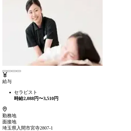
給与
セラピスト
時給
2,088
円〜
3,510
円
勤務地
面接地
埼玉県入間市宮寺2807-1