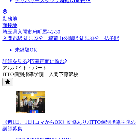
デリバリースタッフ
時給
1,180
円〜
勤務地
面接地
埼玉県入間市扇町屋4-2-30
入間市駅 徒歩22分、稲荷山公園駅 徒歩33分、仏子駅
未経験OK
詳細を見る
応募画面に進む
アルバイト・パート
ITTO個別指導学院 入間下藤沢校
《週1日、1日1コマからOK》研修あり♪ITTO個別指導学院の
講師募集