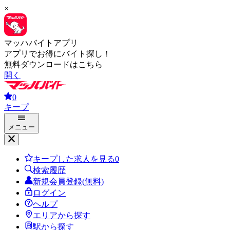
×
マッハバイトアプリ
アプリでお得にバイト探し！
無料ダウンロードはこちら
開く
0
キープ
メニュー
キープした求人を見る
0
検索履歴
新規会員登録(無料)
ログイン
ヘルプ
エリアから探す
駅から探す