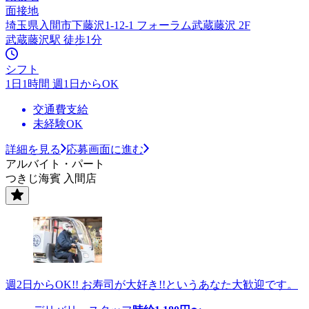
面接地
埼玉県入間市下藤沢1-12-1 フォーラム武蔵藤沢 2F
武蔵藤沢駅 徒歩1分
シフト
1日1時間 週1日からOK
交通費支給
未経験OK
詳細を見る
応募画面に進む
アルバイト・パート
つきじ海賓 入間店
週2日からOK!! お寿司が大好き!!というあなた大歓迎です。