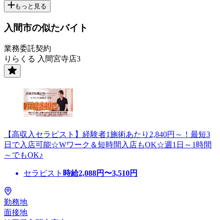
もっと見る
入間市の似たバイト
業務委託契約
りらくる 入間宮寺店3
【高収入セラピスト】経験者1施術あたり2,840円～！最短3
日で入店可能☆Wワーク＆短時間入店もOK☆週1日～1時間
～でもOK♪
セラピスト
時給
2,088
円〜
3,510
円
勤務地
面接地