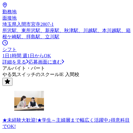
勤務地
面接地
埼玉県入間市宮寺2807-1
所沢駅、東所沢駅、新座駅、秋津駅、川越駅、本川越駅、箱
根ケ崎駅、拝島駅、立川駅
シフト
1日1時間 週1日からOK
詳細を見る
応募画面に進む
アルバイト・パート
やる気スイッチのスクールIE 入間校
★未経験大歓迎!★学生～主婦層まで幅広く活躍中♪得意科目
でOK!