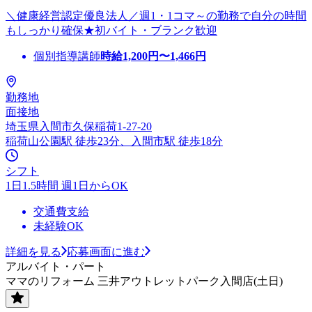
＼健康経営認定優良法人／週1・1コマ～の勤務で自分の時間
もしっかり確保★初バイト・ブランク歓迎
個別指導講師
時給
1,200
円〜
1,466
円
勤務地
面接地
埼玉県入間市久保稲荷1-27-20
稲荷山公園駅 徒歩23分、入間市駅 徒歩18分
シフト
1日1.5時間 週1日からOK
交通費支給
未経験OK
詳細を見る
応募画面に進む
アルバイト・パート
ママのリフォーム 三井アウトレットパーク入間店(土日)