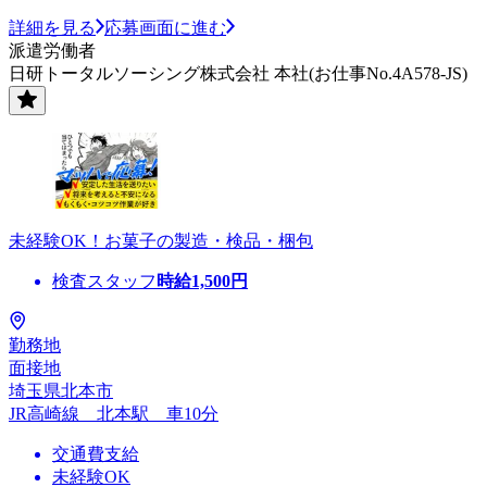
詳細を見る
応募画面に進む
派遣労働者
日研トータルソーシング株式会社 本社(お仕事No.4A578-JS)
未経験OK！お菓子の製造・検品・梱包
検査スタッフ
時給
1,500
円
勤務地
面接地
埼玉県北本市
JR高崎線 北本駅 車10分
交通費支給
未経験OK