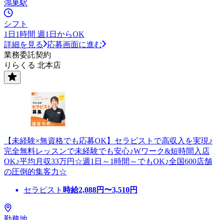
鴻巣駅
シフト
1日1時間 週1日からOK
詳細を見る
応募画面に進む
業務委託契約
りらくる 北本店
【未経験×無資格でも応募OK】セラピストで高収入を実現♪
完全無料レッスンで未経験でも安心♪Wワーク&短時間入店
OK♪平均月収33万円☆週1日～1時間～でもOK♪全国600店舗
の圧倒的集客力☆
セラピスト
時給
2,088
円〜
3,510
円
勤務地