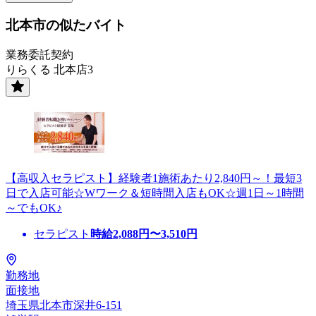
北本市の似たバイト
業務委託契約
りらくる 北本店3
【高収入セラピスト】経験者1施術あたり2,840円～！最短3
日で入店可能☆Wワーク＆短時間入店もOK☆週1日～1時間
～でもOK♪
セラピスト
時給
2,088
円〜
3,510
円
勤務地
面接地
埼玉県北本市深井6-151