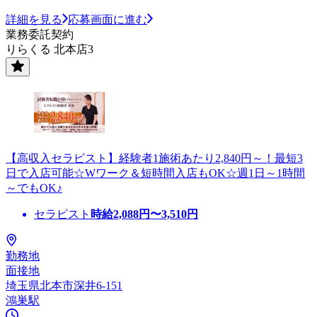
詳細を見る
応募画面に進む
業務委託契約
りらくる 北本店3
【高収入セラピスト】経験者1施術あたり2,840円～！最短3
日で入店可能☆Wワーク＆短時間入店もOK☆週1日～1時間
～でもOK♪
セラピスト
時給
2,088
円〜
3,510
円
勤務地
面接地
埼玉県北本市深井6-151
鴻巣駅