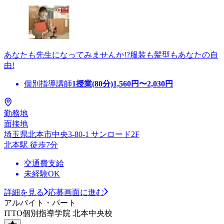
あなたも先生になってみませんか!?服装も髪型もあなたの自
由!
個別指導講師
1授業(80分)
1,560
円〜
2,030
円
勤務地
面接地
埼玉県北本市中央3-80-1 サンロード2F
北本駅 徒歩7分
交通費支給
未経験OK
詳細を見る
応募画面に進む
アルバイト・パート
ITTO個別指導学院 北本中央校