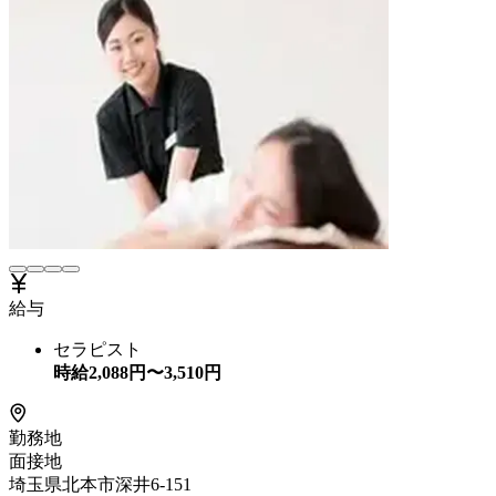
給与
セラピスト
時給
2,088
円〜
3,510
円
勤務地
面接地
埼玉県北本市深井6-151