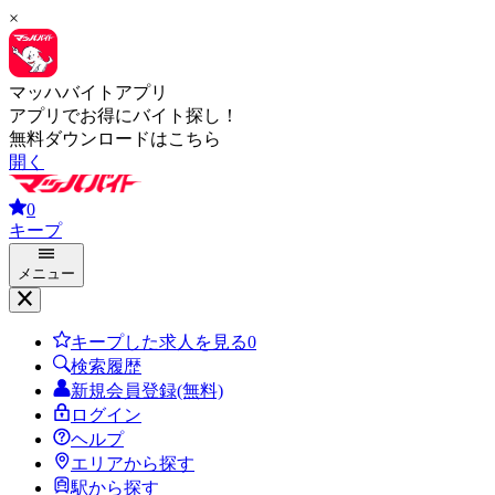
×
マッハバイトアプリ
アプリでお得にバイト探し！
無料ダウンロードはこちら
開く
0
キープ
メニュー
キープした求人を見る
0
検索履歴
新規会員登録(無料)
ログイン
ヘルプ
エリアから探す
駅から探す