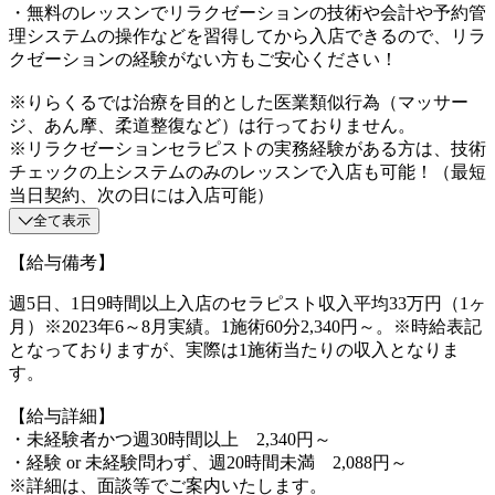
・無料のレッスンでリラクゼーションの技術や会計や予約管
理システムの操作などを習得してから入店できるので、リラ
クゼーションの経験がない方もご安心ください！
※りらくるでは治療を目的とした医業類似行為（マッサー
ジ、あん摩、柔道整復など）は行っておりません。
※リラクゼーションセラピストの実務経験がある方は、技術
チェックの上システムのみのレッスンで入店も可能！（最短
当日契約、次の日には入店可能）
全て表示
【給与備考】
週5日、1日9時間以上入店のセラピスト収入平均33万円（1ヶ
月）※2023年6～8月実績。1施術60分2,340円～。※時給表記
となっておりますが、実際は1施術当たりの収入となりま
す。
【給与詳細】
・未経験者かつ週30時間以上 2,340円～
・経験 or 未経験問わず、週20時間未満 2,088円～
※詳細は、面談等でご案内いたします。