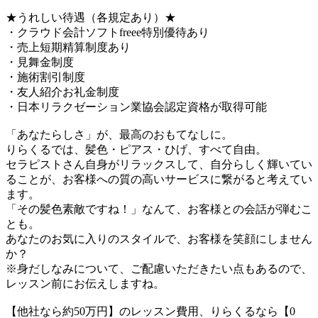
★うれしい待遇（各規定あり）★
・クラウド会計ソフトfreee特別優待あり
・売上短期精算制度あり
・見舞金制度
・施術割引制度
・友人紹介お礼金制度
・日本リラクゼーション業協会認定資格が取得可能
「あなたらしさ」が、最高のおもてなしに。
りらくるでは、髪色・ピアス・ひげ、すべて自由。
セラピストさん自身がリラックスして、自分らしく輝いてい
ることが、お客様への質の高いサービスに繋がると考えてい
ます。
「その髪色素敵ですね！」なんて、お客様との会話が弾むこ
とも。
あなたのお気に入りのスタイルで、お客様を笑顔にしません
か？
※身だしなみについて、ご配慮いただきたい点もあるので、
レッスン前にお伝えしますね。
【他社なら約50万円】のレッスン費用、りらくるなら【0