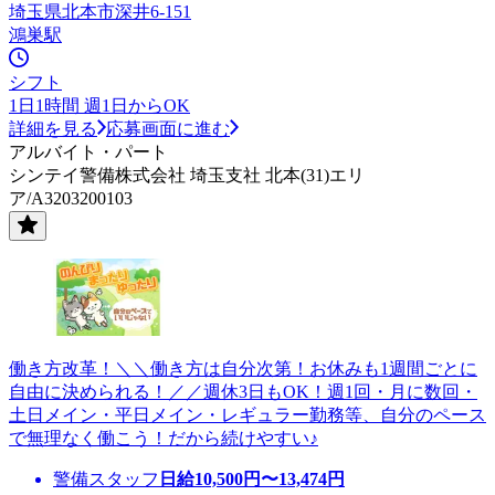
埼玉県北本市深井6-151
鴻巣駅
シフト
1日1時間 週1日からOK
詳細を見る
応募画面に進む
アルバイト・パート
シンテイ警備株式会社 埼玉支社 北本(31)エリ
ア/A3203200103
働き方改革！＼＼働き方は自分次第！お休みも1週間ごとに
自由に決められる！／／週休3日もOK！週1回・月に数回・
土日メイン・平日メイン・レギュラー勤務等、自分のペース
で無理なく働こう！だから続けやすい♪
警備スタッフ
日給
10,500
円〜
13,474
円