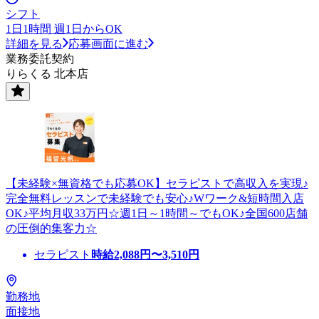
シフト
1日1時間 週1日からOK
詳細を見る
応募画面に進む
業務委託契約
りらくる 北本店
【未経験×無資格でも応募OK】セラピストで高収入を実現♪
完全無料レッスンで未経験でも安心♪Wワーク&短時間入店
OK♪平均月収33万円☆週1日～1時間～でもOK♪全国600店舗
の圧倒的集客力☆
セラピスト
時給
2,088
円〜
3,510
円
勤務地
面接地