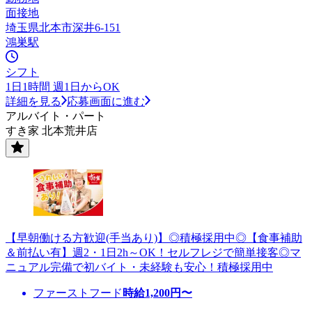
面接地
埼玉県北本市深井6-151
鴻巣駅
シフト
1日1時間 週1日からOK
詳細を見る
応募画面に進む
アルバイト・パート
すき家 北本荒井店
【早朝働ける方歓迎(手当あり)】◎積極採用中◎【食事補助
＆前払い有】週2・1日2h～OK！セルフレジで簡単接客◎マ
ニュアル完備で初バイト・未経験も安心！積極採用中
ファーストフード
時給
1,200
円〜