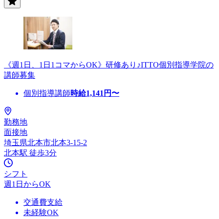
《週1日、1日1コマからOK》研修あり♪ITTO個別指導学院の
講師募集
個別指導講師
時給
1,141
円〜
勤務地
面接地
埼玉県北本市北本3-15-2
北本駅 徒歩3分
シフト
週1日からOK
交通費支給
未経験OK