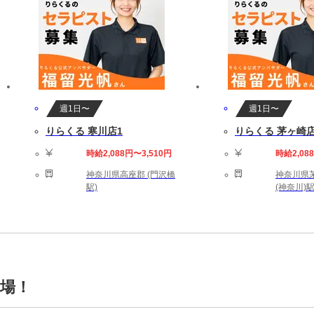
週1日〜
週1日〜
りらくる 寒川店1
りらくる 茅ヶ崎店
時給2,088円〜3,510円
時給2,08
神奈川県高座郡 (門沢橋
神奈川県茅
駅)
(神奈川)駅
職場！