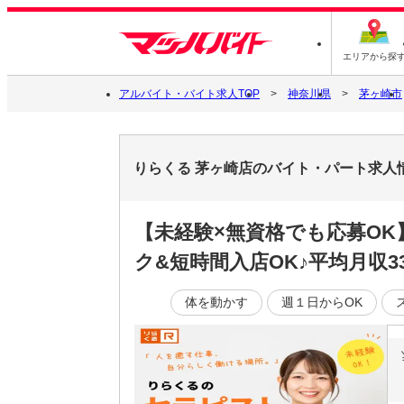
エリアから探
アルバイト・バイト求人TOP
神奈川県
茅ヶ崎市
りらくる 茅ヶ崎店のバイト・パート求人
【未経験×無資格でも応募O
ク&短時間入店OK♪平均月収3
体を動かす
週１日からOK