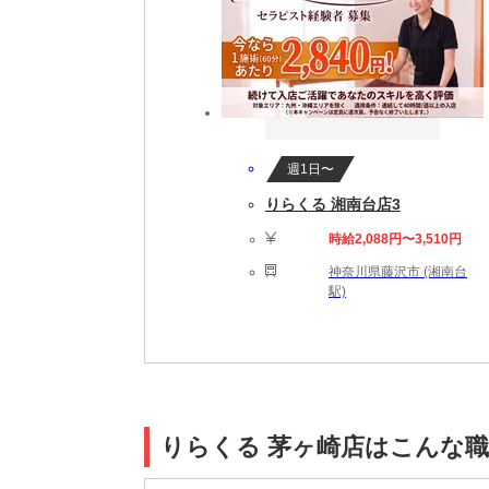
週1日〜
りらくる 湘南台店3
時給2,088円〜3,510円
神奈川県藤沢市 (湘南台
駅)
りらくる 茅ヶ崎店はこんな