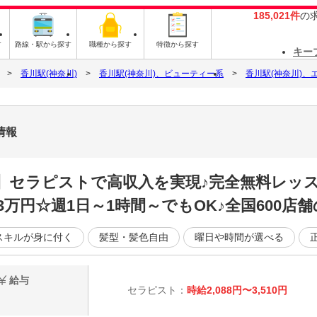
185,021件
の
す
路線・駅から探す
職種から探す
特徴から探す
キー
香川駅(神奈川)
香川駅(神奈川)、ビューティー系
香川駅(神奈川)
情報
K】セラピストで高収入を実現♪完全無料レッ
3万円☆週1日～1時間～でもOK♪全国600店
スキルが身に付く
髪型・髪色自由
曜日や時間が選べる
給与
セラピスト：
時給2,088円〜3,510円