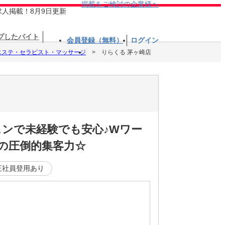
掲載をご検討の企業様へ
求人掲載！8月9日更新
プしたバイト
会員登録（無料）
ログイン
、エステ・セラピスト・マッサージ
りらくる 茅ヶ崎店
スンで未経験でも安心♪Wワー
舗の圧倒的集客力☆
正社員登用あり