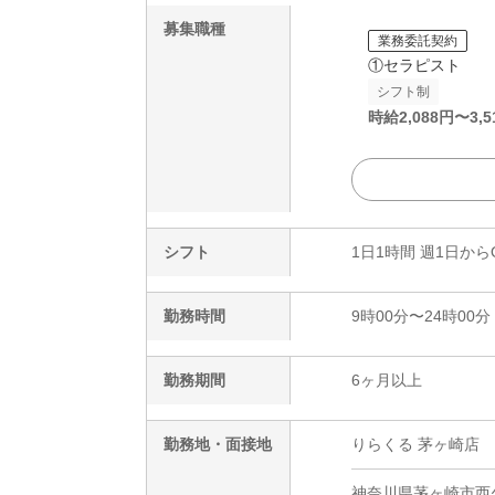
募集職種
業務委託契約
①セラピスト
シフト制
時給
2,088
円〜
3,5
シフト
1日1時間 週1日から
勤務時間
9時00分〜24時00分
勤務期間
6ヶ月以上
勤務地・面接地
りらくる 茅ヶ崎店
神奈川県茅ヶ崎市西久