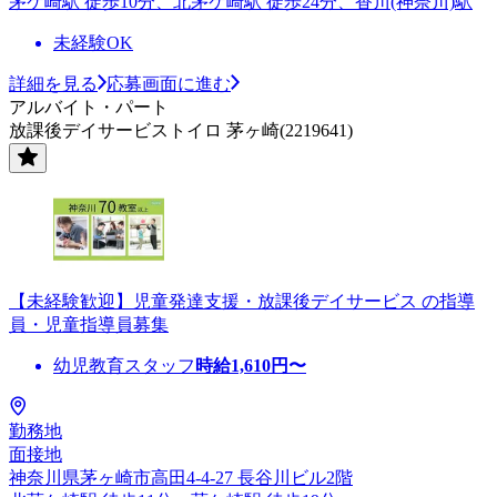
茅ケ崎駅 徒歩10分、北茅ケ崎駅 徒歩24分、香川(神奈川)駅
未経験OK
詳細を見る
応募画面に進む
アルバイト・パート
放課後デイサービストイロ 茅ヶ崎(2219641)
【未経験歓迎】児童発達支援・放課後デイサービス の指導
員・児童指導員募集
幼児教育スタッフ
時給
1,610
円〜
勤務地
面接地
神奈川県茅ヶ崎市高田4-4-27 長谷川ビル2階