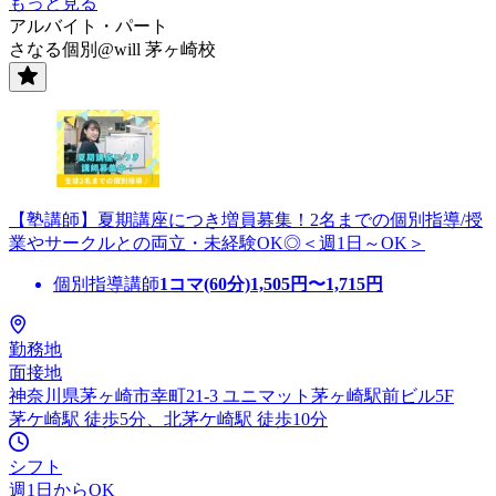
もっと見る
アルバイト・パート
さなる個別@will 茅ヶ崎校
【塾講師】夏期講座につき増員募集！2名までの個別指導/授
業やサークルとの両立・未経験OK◎＜週1日～OK＞
個別指導講師
1コマ(60分)
1,505
円〜
1,715
円
勤務地
面接地
神奈川県茅ヶ崎市幸町21-3 ユニマット茅ヶ崎駅前ビル5F
茅ケ崎駅 徒歩5分、北茅ケ崎駅 徒歩10分
シフト
週1日からOK