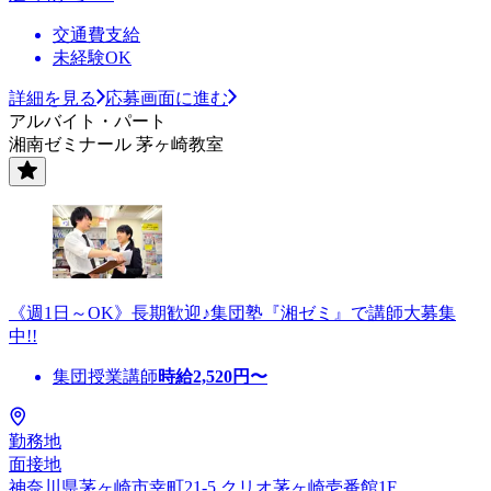
交通費支給
未経験OK
詳細を見る
応募画面に進む
アルバイト・パート
湘南ゼミナール 茅ヶ崎教室
《週1日～OK》長期歓迎♪集団塾『湘ゼミ』で講師大募集
中!!
集団授業講師
時給
2,520
円〜
勤務地
面接地
神奈川県茅ヶ崎市幸町21‐5 クリオ茅ヶ崎壱番館1F