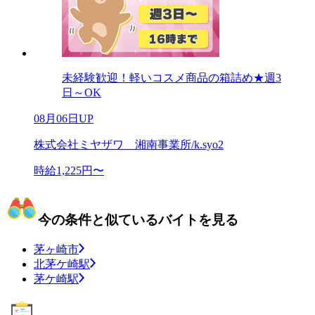
未経験歓迎！軽いコスメ商品の箱詰め★週3
日～OK
08月06日UP
株式会社ミヤザワ 湘南事業所/k.syo2
時給1,225円〜
今の条件と似ているバイトを見る
茅ヶ崎市
北茅ケ崎駅
茅ケ崎駅