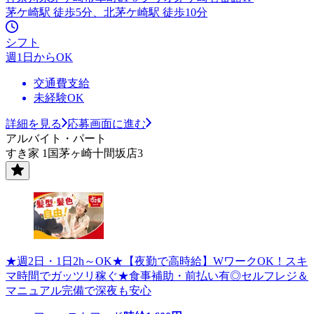
茅ケ崎駅 徒歩5分、北茅ケ崎駅 徒歩10分
シフト
週1日からOK
交通費支給
未経験OK
詳細を見る
応募画面に進む
アルバイト・パート
すき家 1国茅ヶ崎十間坂店3
★週2日・1日2h～OK★【夜勤で高時給】WワークOK！スキ
マ時間でガッツリ稼ぐ★食事補助・前払い有◎セルフレジ＆
マニュアル完備で深夜も安心