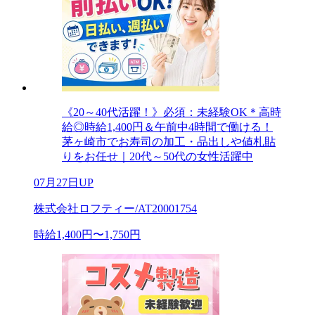
《20～40代活躍！》必須：未経験OK＊高時
給◎時給1,400円＆午前中4時間で働ける！
茅ヶ崎市でお寿司の加工・品出しや値札貼
りをお任せ｜20代～50代の女性活躍中
07月27日UP
株式会社ロフティー/AT20001754
時給1,400円〜1,750円