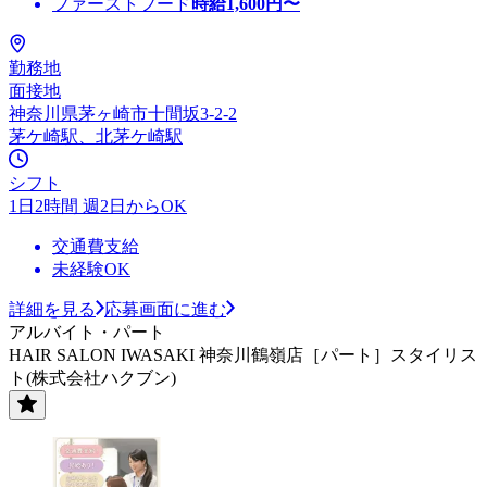
ファーストフード
時給
1,600
円〜
勤務地
面接地
神奈川県茅ヶ崎市十間坂3-2-2
茅ケ崎駅、北茅ケ崎駅
シフト
1日2時間 週2日からOK
交通費支給
未経験OK
詳細を見る
応募画面に進む
アルバイト・パート
HAIR SALON IWASAKI 神奈川鶴嶺店［パート］スタイリス
ト(株式会社ハクブン)