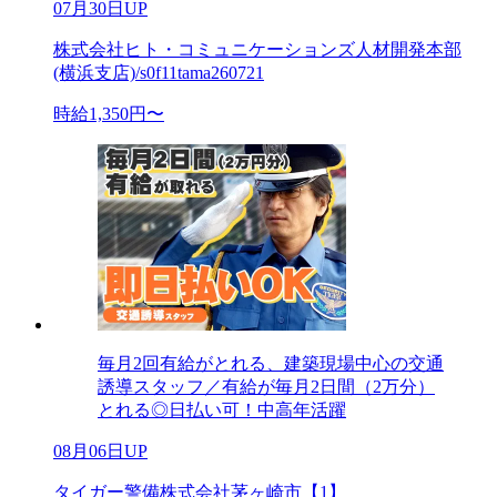
07月30日UP
株式会社ヒト・コミュニケーションズ人材開発本部
(横浜支店)/s0f11tama260721
時給1,350円〜
毎月2回有給がとれる、建築現場中心の交通
誘導スタッフ／有給が毎月2日間（2万分）
とれる◎日払い可！中高年活躍
08月06日UP
タイガー警備株式会社茅ヶ崎市【1】