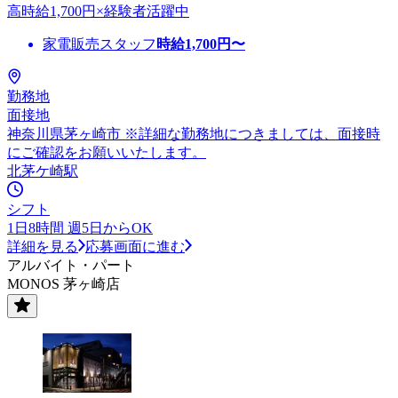
高時給1,700円×経験者活躍中
家電販売スタッフ
時給
1,700
円〜
勤務地
面接地
神奈川県茅ヶ崎市 ※詳細な勤務地につきましては、面接時
にご確認をお願いいたします。
北茅ケ崎駅
シフト
1日8時間 週5日からOK
詳細を見る
応募画面に進む
アルバイト・パート
MONOS 茅ヶ崎店