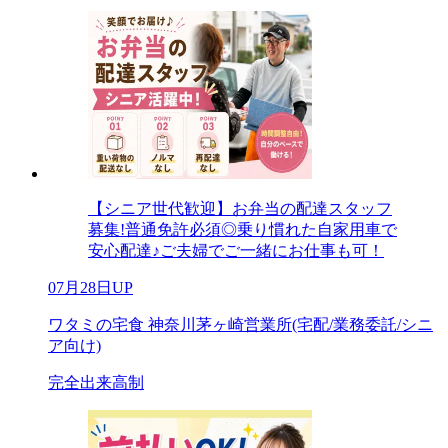
【シニア世代歓迎】お弁当の配達スタッフ
募集!普通免許必須◎乗り慣れた自家用車で
安心配達♪ご夫婦でご一緒にお仕事も可！
07月28日UP
ワタミの宅食 神奈川茅ヶ崎営業所(宅配/業務委託/シニ
ア向け)
完全出来高制