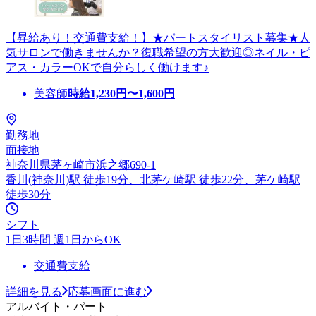
【昇給あり！交通費支給！】★パートスタイリスト募集★人
気サロンで働きませんか？復職希望の方大歓迎◎ネイル・ピ
アス・カラーOKで自分らしく働けます♪
美容師
時給
1,230
円〜
1,600
円
勤務地
面接地
神奈川県茅ヶ崎市浜之郷690-1
香川(神奈川)駅 徒歩19分、北茅ケ崎駅 徒歩22分、茅ケ崎駅
徒歩30分
シフト
1日3時間 週1日からOK
交通費支給
詳細を見る
応募画面に進む
アルバイト・パート