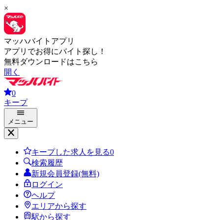
×
マッハバイトアプリ
アプリでお得にバイト探し！
無料ダウンロードはこちら
開く
0
キープ
メニュー
キープした求人を見る
0
検索履歴
新規会員登録(無料)
ログイン
ヘルプ
エリアから探す
駅から探す