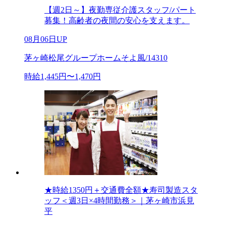
【週2日～】夜勤専従介護スタッフ/パート
募集！高齢者の夜間の安心を支えます。
08月06日UP
茅ヶ崎松尾グループホームそよ風/14310
時給1,445円〜1,470円
★時給1350円＋交通費全額★寿司製造スタ
ッフ＜週3日×4時間勤務＞｜茅ヶ崎市浜見
平