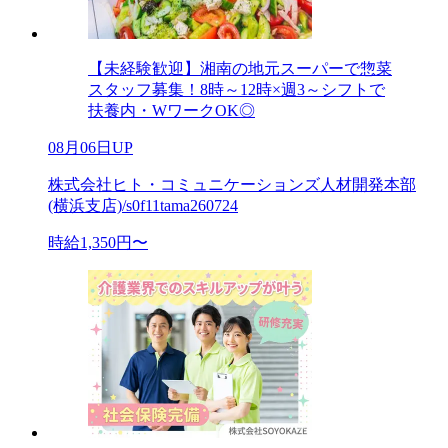
【未経験歓迎】湘南の地元スーパーで惣菜
スタッフ募集！8時～12時×週3～シフトで
扶養内・WワークOK◎
08月06日UP
株式会社ヒト・コミュニケーションズ人材開発本部
(横浜支店)/s0f11tama260724
時給1,350円〜