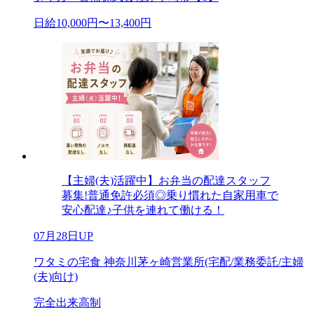
日給10,000円〜13,400円
【主婦(夫)活躍中】お弁当の配達スタッフ
募集!普通免許必須◎乗り慣れた自家用車で
安心配達♪子供を連れて働ける！
07月28日UP
ワタミの宅食 神奈川茅ヶ崎営業所(宅配/業務委託/主婦
(夫)向け)
完全出来高制