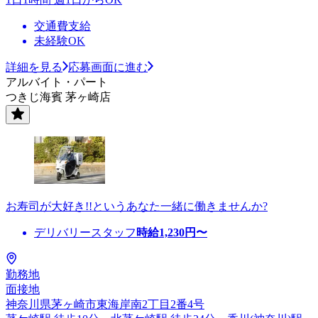
交通費支給
未経験OK
詳細を見る
応募画面に進む
アルバイト・パート
つきじ海賓 茅ヶ崎店
お寿司が大好き!!というあなた一緒に働きませんか?
デリバリースタッフ
時給
1,230
円〜
勤務地
面接地
神奈川県茅ヶ崎市東海岸南2丁目2番4号