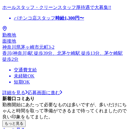
ホールスタッフ・クリーンスタッフ厚待遇で大募集!!
パチンコ店スタッフ
時給
1,300
円〜
勤務地
面接地
神奈川県茅ヶ崎市元町3-2
香川(神奈川)駅 徒歩39分、北茅ケ崎駅 徒歩13分、茅ケ崎駅
徒歩2分
交通費支給
未経験OK
短期OK
詳細を見る
応募画面に進む
新着口コミあり
勤務開始にあたって必要なものは多いですが、多いだけにち
ゃんと時間を取って準備ができるまで待ってくれましたので
良い印象をもてました。
もっと見る