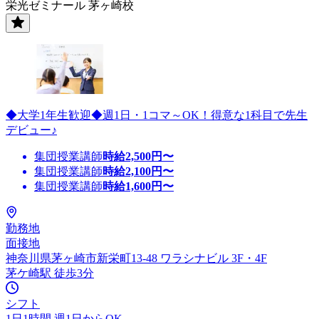
栄光ゼミナール 茅ヶ崎校
◆大学1年生歓迎◆週1日・1コマ～OK！得意な1科目で先生
デビュー♪
集団授業講師
時給
2,500
円〜
集団授業講師
時給
2,100
円〜
集団授業講師
時給
1,600
円〜
勤務地
面接地
神奈川県茅ヶ崎市新栄町13-48 ワラシナビル 3F・4F
茅ケ崎駅 徒歩3分
シフト
1日1時間 週1日からOK