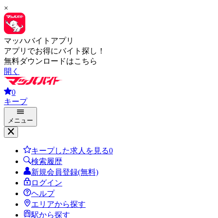
×
マッハバイトアプリ
アプリでお得にバイト探し！
無料ダウンロードはこちら
開く
0
キープ
メニュー
キープした求人を見る
0
検索履歴
新規会員登録(無料)
ログイン
ヘルプ
エリアから探す
駅から探す