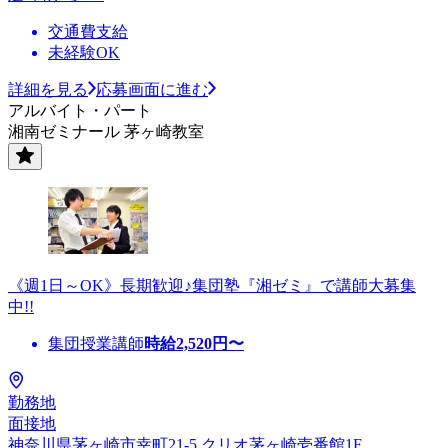
交通費支給
未経験OK
詳細を見る
応募画面に進む
アルバイト・パート
湘南ゼミナール 茅ヶ崎教室
《週1日～OK》長期歓迎♪集団塾『湘ゼミ』で講師大募集
中!!
集団授業講師
時給
2,520
円〜
勤務地
面接地
神奈川県茅ヶ崎市幸町21‐5 クリオ茅ヶ崎壱番館1F