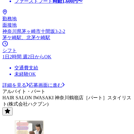
ファーストフード
時給
1,600
円〜
勤務地
面接地
神奈川県茅ヶ崎市十間坂3-2-2
茅ケ崎駅、北茅ケ崎駅
シフト
1日2時間 週2日からOK
交通費支給
未経験OK
詳細を見る
応募画面に進む
アルバイト・パート
HAIR SALON IWASAKI 神奈川鶴嶺店［パート］スタイリス
ト(株式会社ハクブン)