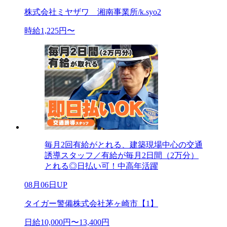
株式会社ミヤザワ 湘南事業所/k.syo2
時給1,225円〜
毎月2回有給がとれる、建築現場中心の交通
誘導スタッフ／有給が毎月2日間（2万分）
とれる◎日払い可！中高年活躍
08月06日UP
タイガー警備株式会社茅ヶ崎市【1】
日給10,000円〜13,400円