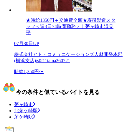
★時給1350円＋交通費全額★寿司製造スタ
ッフ＜週3日×4時間勤務＞｜茅ヶ崎市浜見
平
07月30日UP
株式会社ヒト・コミュニケーションズ人材開発本部
(横浜支店)/s0f11tama260721
時給1,350円〜
今の条件と似ているバイトを見る
茅ヶ崎市
北茅ケ崎駅
茅ケ崎駅