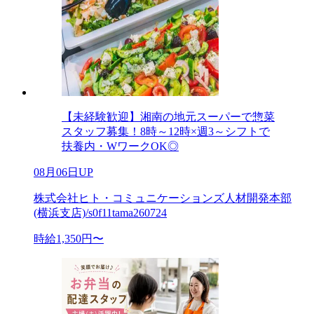
【未経験歓迎】湘南の地元スーパーで惣菜
スタッフ募集！8時～12時×週3～シフトで
扶養内・WワークOK◎
08月06日UP
株式会社ヒト・コミュニケーションズ人材開発本部
(横浜支店)/s0f11tama260724
時給1,350円〜