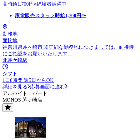
高時給1,700円×経験者活躍中
家電販売スタッフ
時給
1,700
円〜
勤務地
面接地
神奈川県茅ヶ崎市 ※詳細な勤務地につきましては、面接時
にご確認をお願いいたします。
北茅ケ崎駅
シフト
1日8時間 週5日からOK
詳細を見る
応募画面に進む
アルバイト・パート
MONOS 茅ヶ崎店