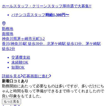
ホールスタッフ・クリーンスタッフ厚待遇で大募集!!
パチンコ店スタッフ
時給
1,300
円〜
勤務地
面接地
神奈川県茅ヶ崎市元町3-2
香川(神奈川)駅 徒歩39分、北茅ケ崎駅 徒歩13分、茅ケ崎駅
徒歩2分
交通費支給
未経験OK
短期OK
詳細を見る
応募画面に進む
新着口コミあり
勤務開始にあたって必要なものは多いですが、多いだけにち
ゃんと時間を取って準備ができるまで待ってくれましたので
良い印象をもてました。
もっと見る