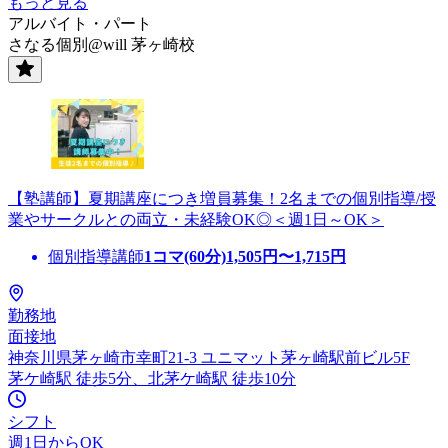
もっと見る
アルバイト・パート
さなる個別@will 茅ヶ崎校
【塾講師】夏期講座につき増員募集！2名までの個別指導/授
業やサークルとの両立・未経験OK◎＜週1日～OK＞
個別指導講師
1コマ(60分)
1,505
円〜
1,715
円
勤務地
面接地
神奈川県茅ヶ崎市幸町21-3 ユニマット茅ヶ崎駅前ビル5F
茅ケ崎駅 徒歩5分、北茅ケ崎駅 徒歩10分
シフト
週1日からOK