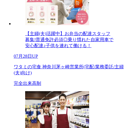
【主婦(夫)活躍中】お弁当の配達スタッフ
募集!普通免許必須◎乗り慣れた自家用車で
安心配達♪子供を連れて働ける！
07月28日UP
ワタミの宅食 神奈川茅ヶ崎営業所(宅配/業務委託/主婦
(夫)向け)
完全出来高制