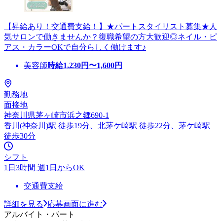
【昇給あり！交通費支給！】★パートスタイリスト募集★人
気サロンで働きませんか？復職希望の方大歓迎◎ネイル・ピ
アス・カラーOKで自分らしく働けます♪
美容師
時給
1,230
円〜
1,600
円
勤務地
面接地
神奈川県茅ヶ崎市浜之郷690-1
香川(神奈川)駅 徒歩19分、北茅ケ崎駅 徒歩22分、茅ケ崎駅
徒歩30分
シフト
1日3時間 週1日からOK
交通費支給
詳細を見る
応募画面に進む
アルバイト・パート