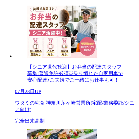
【シニア世代歓迎】お弁当の配達スタッフ
募集!普通免許必須◎乗り慣れた自家用車で
安心配達♪ご夫婦でご一緒にお仕事も可！
07月28日UP
ワタミの宅食 神奈川茅ヶ崎営業所(宅配/業務委託/シニ
ア向け)
完全出来高制