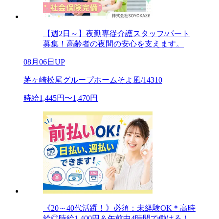
【週2日～】夜勤専従介護スタッフ/パート
募集！高齢者の夜間の安心を支えます。
08月06日UP
茅ヶ崎松尾グループホームそよ風/14310
時給1,445円〜1,470円
《20～40代活躍！》必須：未経験OK＊高時
給◎時給1,400円＆午前中4時間で働ける！