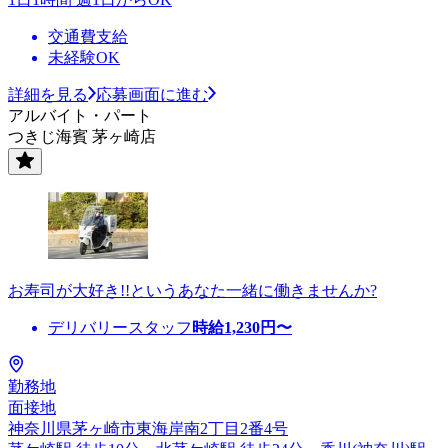
交通費支給
未経験OK
詳細を見る
応募画面に進む
アルバイト・パート
つきじ海賓 茅ヶ崎店
お寿司が大好き!!というあなた一緒に働きませんか?
デリバリースタッフ
時給
1,230
円〜
勤務地
面接地
神奈川県茅ヶ崎市東海岸南2丁目2番4号