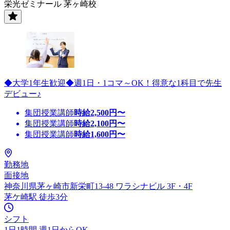
栄光ゼミナール 茅ヶ崎校
◆大学1年生歓迎◆週1日・1コマ～OK！得意な1科目で先生
デビュー♪
集団授業講師
時給
2,500
円〜
集団授業講師
時給
2,100
円〜
集団授業講師
時給
1,600
円〜
勤務地
面接地
神奈川県茅ヶ崎市新栄町13-48 ワラシナビル 3F・4F
茅ケ崎駅 徒歩3分
シフト
1日1時間 週1日からOK