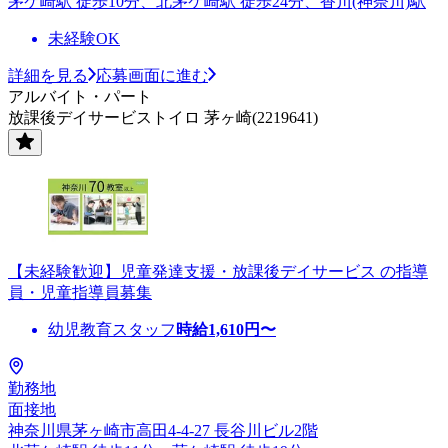
茅ケ崎駅 徒歩10分、北茅ケ崎駅 徒歩24分、香川(神奈川)駅
未経験OK
詳細を見る
応募画面に進む
アルバイト・パート
放課後デイサービストイロ 茅ヶ崎(2219641)
【未経験歓迎】児童発達支援・放課後デイサービス の指導
員・児童指導員募集
幼児教育スタッフ
時給
1,610
円〜
勤務地
面接地
神奈川県茅ヶ崎市高田4-4-27 長谷川ビル2階