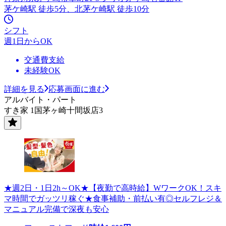
茅ケ崎駅 徒歩5分、北茅ケ崎駅 徒歩10分
シフト
週1日からOK
交通費支給
未経験OK
詳細を見る
応募画面に進む
アルバイト・パート
すき家 1国茅ヶ崎十間坂店3
★週2日・1日2h～OK★【夜勤で高時給】WワークOK！スキ
マ時間でガッツリ稼ぐ★食事補助・前払い有◎セルフレジ＆
マニュアル完備で深夜も安心