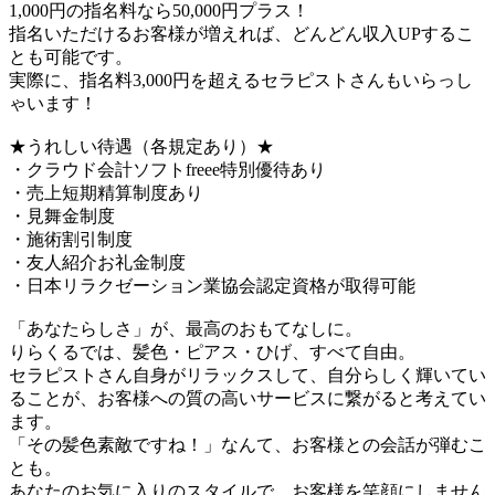
1,000円の指名料なら50,000円プラス！
指名いただけるお客様が増えれば、どんどん収入UPするこ
とも可能です。
実際に、指名料3,000円を超えるセラピストさんもいらっし
ゃいます！
★うれしい待遇（各規定あり）★
・クラウド会計ソフトfreee特別優待あり
・売上短期精算制度あり
・見舞金制度
・施術割引制度
・友人紹介お礼金制度
・日本リラクゼーション業協会認定資格が取得可能
「あなたらしさ」が、最高のおもてなしに。
りらくるでは、髪色・ピアス・ひげ、すべて自由。
セラピストさん自身がリラックスして、自分らしく輝いてい
ることが、お客様への質の高いサービスに繋がると考えてい
ます。
「その髪色素敵ですね！」なんて、お客様との会話が弾むこ
とも。
あなたのお気に入りのスタイルで、お客様を笑顔にしません