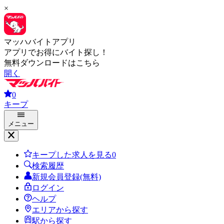
×
マッハバイトアプリ
アプリでお得にバイト探し！
無料ダウンロードはこちら
開く
0
キープ
メニュー
キープした求人を見る
0
検索履歴
新規会員登録(無料)
ログイン
ヘルプ
エリアから探す
駅から探す