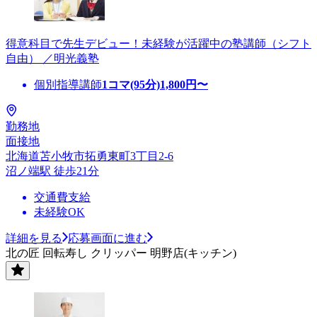
得意科目で先生デビュー！未経験が活躍中の塾講師（シフト
自由） ／明光義塾
個別指導講師
1コマ(95分)
1,800
円〜
勤務地
面接地
北海道苫小牧市拓勇東町3丁目2-6
沼ノ端駅 徒歩21分
交通費支給
未経験OK
詳細を見る
応募画面に進む
北の匠 回転寿し クリッパー 明野店(キッチン)