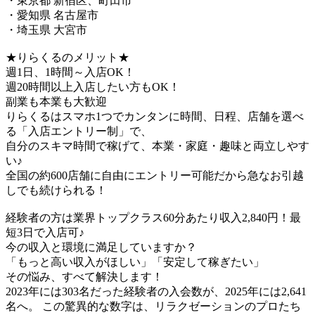
・東京都 新宿区、町田市
・愛知県 名古屋市
・埼玉県 大宮市
★りらくるのメリット★
週1日、1時間～入店OK！
週20時間以上入店したい方もOK！
副業も本業も大歓迎
りらくるはスマホ1つでカンタンに時間、日程、店舗を選べ
る「入店エントリー制」で、
​自分のスキマ時間で稼げて、本業・家庭・趣味と両立しやす
い♪​
全国の約600店舗に自由にエントリー可能だから急なお引越
しでも続けられる！
経験者の方は業界トップクラス60分あたり収入2,840円！最
短3日で入店可♪
今の収入と環境に満足していますか？
「もっと高い収入がほしい」「安定して稼ぎたい」
その悩み、すべて解決します！
2023年には303名だった経験者の入会数が、2025年には2,641
名へ。 この驚異的な数字は、リラクゼーションのプロたち