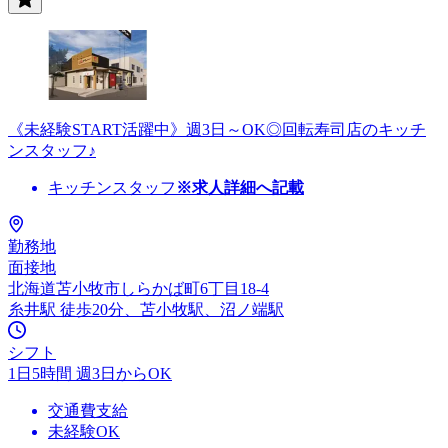
《未経験START活躍中》週3日～OK◎回転寿司店のキッチ
ンスタッフ♪
キッチンスタッフ
※求人詳細へ記載
勤務地
面接地
北海道苫小牧市しらかば町6丁目18-4
糸井駅 徒歩20分、苫小牧駅、沼ノ端駅
シフト
1日5時間 週3日からOK
交通費支給
未経験OK