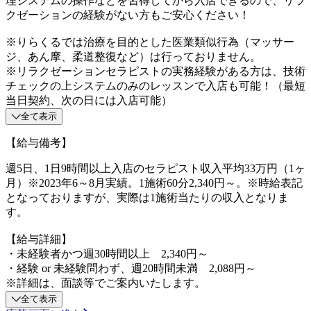
理システムの操作などを習得してから入店できるので、リラ
クゼーションの経験がない方もご安心ください！
※りらくるでは治療を目的とした医業類似行為（マッサー
ジ、あん摩、柔道整復など）は行っておりません。
※リラクゼーションセラピストの実務経験がある方は、技術
チェックの上システムのみのレッスンで入店も可能！（最短
当日契約、次の日には入店可能）
全て表示
【給与備考】
週5日、1日9時間以上入店のセラピスト収入平均33万円（1ヶ
月）※2023年6～8月実績。1施術60分2,340円～。※時給表記
となっておりますが、実際は1施術当たりの収入となりま
す。
【給与詳細】
・未経験者かつ週30時間以上 2,340円～
・経験 or 未経験問わず、週20時間未満 2,088円～
※詳細は、面談等でご案内いたします。
全て表示