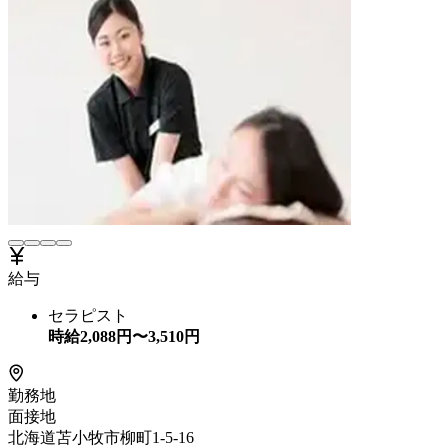
給与
セラピスト
時給
2,088
円〜
3,510
円
勤務地
面接地
北海道苫小牧市柳町1-5-16