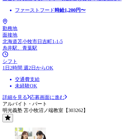
ファーストフード
時給
1,200
円〜
勤務地
面接地
北海道苫小牧市日吉町1-1-5
糸井駅、青葉駅
シフト
1日2時間 週2日からOK
交通費支給
未経験OK
詳細を見る
応募画面に進む
アルバイト・パート
明光義塾 苫小牧沼ノ端教室【303262】