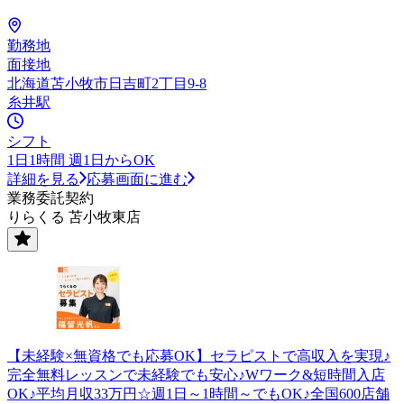
勤務地
面接地
北海道苫小牧市日吉町2丁目9-8
糸井駅
シフト
1日1時間 週1日からOK
詳細を見る
応募画面に進む
業務委託契約
りらくる 苫小牧東店
【未経験×無資格でも応募OK】セラピストで高収入を実現♪
完全無料レッスンで未経験でも安心♪Wワーク&短時間入店
OK♪平均月収33万円☆週1日～1時間～でもOK♪全国600店舗