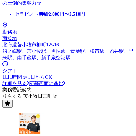
の圧倒的集客力☆
セラピスト
時給
2,088
円〜
3,510
円
勤務地
面接地
北海道苫小牧市柳町1-5-16
沼ノ端駅、苫小牧駅、勇払駅、青葉駅、植苗駅、糸井駅、早
来駅、南千歳駅、新千歳空港駅
シフト
1日1時間 週1日からOK
詳細を見る
応募画面に進む
業務委託契約
りらくる 苫小牧日吉町店