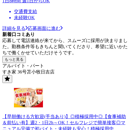
1日8時間 週1日からOK
交通費支給
未経験OK
詳細を見る
応募画面に進む
新着口コミあり
応募して電話連絡が来てから、スムーズに採用が決まりまし
た。勤務条件等もきちんと聞いてくださり、希望に近いかた
ちで働くかせていただけそうです。
もっと見る
アルバイト・パート
すき家 36号苫小牧日吉店
【早朝働ける方歓迎(手当あり)】◎積極採用中◎【食事補助
＆前払い有】週2・1日2h～OK！セルフレジで簡単接客◎マ
ニュアル完備で初バイト・未経験も安心！積極採用中