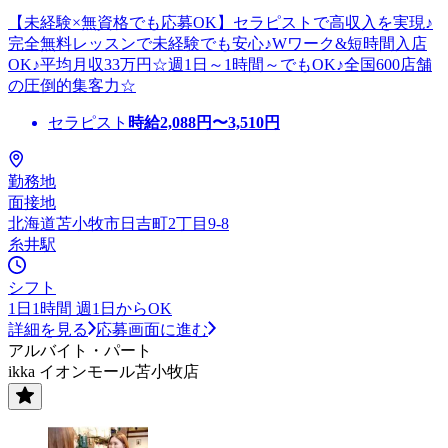
【未経験×無資格でも応募OK】セラピストで高収入を実現♪
完全無料レッスンで未経験でも安心♪Wワーク&短時間入店
OK♪平均月収33万円☆週1日～1時間～でもOK♪全国600店舗
の圧倒的集客力☆
セラピスト
時給
2,088
円〜
3,510
円
勤務地
面接地
北海道苫小牧市日吉町2丁目9-8
糸井駅
シフト
1日1時間 週1日からOK
詳細を見る
応募画面に進む
アルバイト・パート
ikka イオンモール苫小牧店