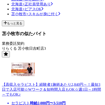
北海道×正社員登用あり
北海道×ピアスOK
苫小牧市×スキルが身に付く
もっと見る
苫小牧市の似たバイト
業務委託契約
りらくる 苫小牧日吉町店3
【高収入セラピスト】経験者1施術あたり2,840円～！最短3
日で入店可能☆Wワーク＆短時間入店もOK☆週1日～1時間
～でもOK♪
セラピスト
時給
2,088
円〜
3,510
円