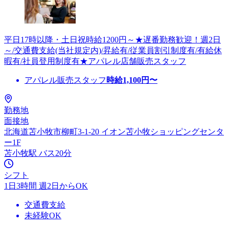
平日17時以降・土日祝時給1200円～★遅番勤務歓迎！週2日
～/交通費支給(当社規定内)/昇給有/従業員割引制度有/有給休
暇有/社員登用制度有★アパレル店舗販売スタッフ
アパレル販売スタッフ
時給
1,100
円〜
勤務地
面接地
北海道苫小牧市柳町3-1-20 イオン苫小牧ショッピングセンタ
ー1F
苫小牧駅 バス20分
シフト
1日3時間 週2日からOK
交通費支給
未経験OK