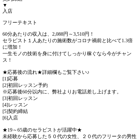
▼
入店
フリーテキスト
60分あたりの収入は、2,088円～3,510円！
セラピスト１人あたりの施術数がコロナ禍前と比べて1.3倍
に増加！
一生モノの技術を身に付けてしっかり稼ぐなら今がチャン
ス！
★応募後の流れ★詳細欄もご覧下さい♪
[1]応募
[2]初回レッスン予約
※応募後60分以内に、弊社よりお電話差し上げます。
[3]初回レッスン
[4]レッスン
[5]契約締結
[6]入店
★19～65歳のセラピストが活躍中★
未経験から応募した５０代の女性、２０代のフリータの男性