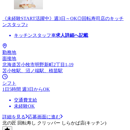
《未経験START活躍中》週3日～OK◎回転寿司店のキッチ
ンスタッフ♪
キッチンスタッフ
※求人詳細へ記載
勤務地
面接地
北海道苫小牧市明野新町2丁目1-19
苫小牧駅、沼ノ端駅、植苗駅
シフト
1日5時間 週3日からOK
交通費支給
未経験OK
詳細を見る
応募画面に進む
北の匠 回転寿し クリッパー しらかば店(キッチン)