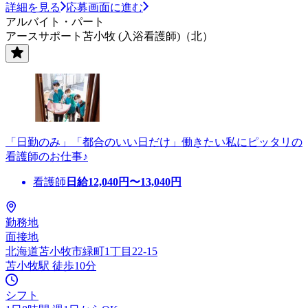
詳細を見る
応募画面に進む
アルバイト・パート
アースサポート苫小牧 (入浴看護師)（北）
「日勤のみ」「都合のいい日だけ」働きたい私にピッタリの
看護師のお仕事♪
看護師
日給
12,040
円〜
13,040
円
勤務地
面接地
北海道苫小牧市緑町1丁目22-15
苫小牧駅 徒歩10分
シフト