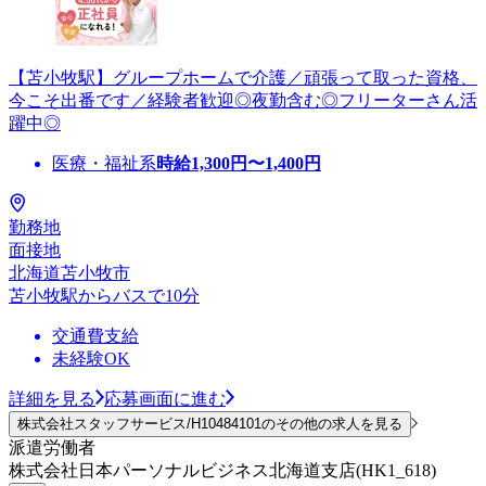
【苫小牧駅】グループホームで介護／頑張って取った資格、
今こそ出番です／経験者歓迎◎夜勤含む◎フリーターさん活
躍中◎
医療・福祉系
時給
1,300
円〜
1,400
円
勤務地
面接地
北海道苫小牧市
苫小牧駅からバスで10分
交通費支給
未経験OK
詳細を見る
応募画面に進む
株式会社スタッフサービス/H10484101のその他の求人を見る
派遣労働者
株式会社日本パーソナルビジネス北海道支店(HK1_618)