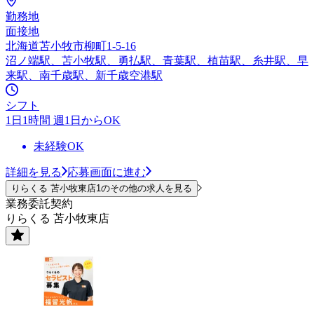
勤務地
面接地
北海道苫小牧市柳町1-5-16
沼ノ端駅、苫小牧駅、勇払駅、青葉駅、植苗駅、糸井駅、早
来駅、南千歳駅、新千歳空港駅
シフト
1日1時間 週1日からOK
未経験OK
詳細を見る
応募画面に進む
りらくる 苫小牧東店1のその他の求人を見る
業務委託契約
りらくる 苫小牧東店