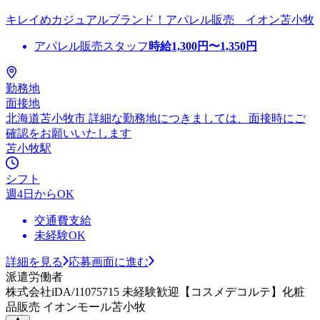
キレイめカジュアルブランド！アパレル販売 イオン苫小牧
アパレル販売スタッフ
時給
1,300
円〜
1,350
円
勤務地
面接地
北海道苫小牧市 詳細な勤務地につきましては、面接時にご
確認をお願いいたします
苫小牧駅
シフト
週4日からOK
交通費支給
未経験OK
詳細を見る
応募画面に進む
派遣労働者
株式会社iDA/11075715 未経験歓迎【コスメデコルテ】化粧
品販売 イオンモール苫小牧