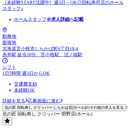
《未経験START活躍中》週3日～OK◎回転寿司店のホール
スタッフ♪
ホールスタッフ
※求人詳細へ記載
勤務地
面接地
北海道苫小牧市しらかば町6丁目18-4
糸井駅 徒歩20分、苫小牧駅、沼ノ端駅
シフト
1日5時間 週3日からOK
交通費支給
未経験OK
詳細を見る
応募画面に進む
北の匠 回転寿し クリッパー しらかば店(ホール)のその他の求人を見る
北の匠 回転寿し クリッパー 明野店(ホール)