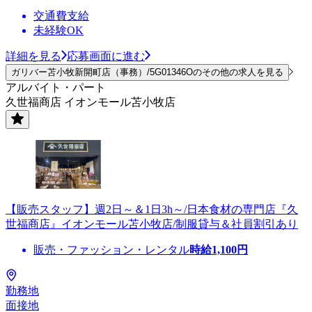
交通費支給
未経験OK
詳細を見る
応募画面に進む
ガリバー苫小牧新開町店（事務）/5G01346Oのその他の求人を見る
アルバイト・パート
久世福商店 イオンモール苫小牧店
【販売スタッフ】週2日～＆1日3h～/日本食材の専門店『久
世福商店』イオンモール苫小牧店/制服貸与＆社員割引あり
販売・ファッション・レンタル
時給
1,100
円
勤務地
面接地