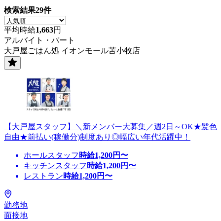
検索結果
29
件
平均時給
1,663
円
アルバイト・パート
大戸屋ごはん処 イオンモール苫小牧店
【大戸屋スタッフ】＼新メンバー大募集／週2日～OK★髪色
自由★前払い(稼働分)制度あり◎幅広い年代活躍中！
ホールスタッフ
時給
1,200
円〜
キッチンスタッフ
時給
1,200
円〜
レストラン
時給
1,200
円〜
勤務地
面接地