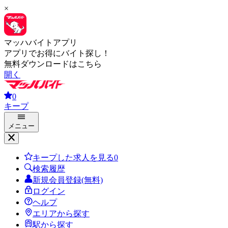
×
マッハバイトアプリ
アプリでお得にバイト探し！
無料ダウンロードはこちら
開く
0
キープ
メニュー
キープした求人を見る
0
検索履歴
新規会員登録(無料)
ログイン
ヘルプ
エリアから探す
駅から探す