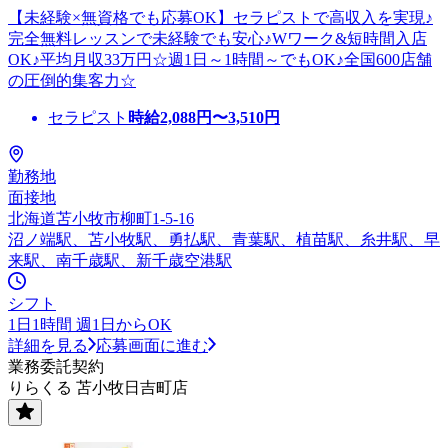
【未経験×無資格でも応募OK】セラピストで高収入を実現♪
完全無料レッスンで未経験でも安心♪Wワーク&短時間入店
OK♪平均月収33万円☆週1日～1時間～でもOK♪全国600店舗
の圧倒的集客力☆
セラピスト
時給
2,088
円〜
3,510
円
勤務地
面接地
北海道苫小牧市柳町1-5-16
沼ノ端駅、苫小牧駅、勇払駅、青葉駅、植苗駅、糸井駅、早
来駅、南千歳駅、新千歳空港駅
シフト
1日1時間 週1日からOK
詳細を見る
応募画面に進む
業務委託契約
りらくる 苫小牧日吉町店