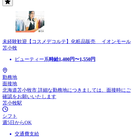
未経験歓迎【コスメデコルテ】化粧品販売 イオンモール
苫小牧
ビューティー系
時給
1,400
円〜
1,550
円
勤務地
面接地
北海道苫小牧市 詳細な勤務地につきましては、面接時にご
確認をお願いいたします
苫小牧駅
シフト
週5日からOK
交通費支給