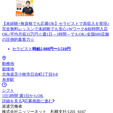
【未経験×無資格でも応募OK】セラピストで高収入を実現♪
完全無料レッスンで未経験でも安心♪Wワーク&短時間入店
OK♪平均月収33万円☆週1日～1時間～でもOK♪全国600店舗
の圧倒的集客力☆
セラピスト
時給
2,088
円〜
3,510
円
勤務地
面接地
北海道苫小牧市日吉町2丁目9-8
糸井駅
シフト
1日1時間 週1日からOK
詳細を見る
応募画面に進む
派遣労働者
株式会社ニッソーネット 札幌支社/1201_6167