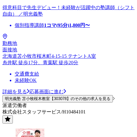
得意科目で先生デビュー！未経験が活躍中の塾講師（シフト
自由） ／明光義塾
個別指導講師
1コマ(95分)
1,800
円〜
勤務地
面接地
北海道苫小牧市桜木町4-15-15 テナントA室
糸井駅 徒歩17分、青葉駅 徒歩20分
交通費支給
未経験OK
詳細を見る
応募画面に進む
明光義塾 苫小牧桜木教室【303078】のその他の求人を見る
派遣労働者
株式会社スタッフサービス/H10484101