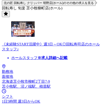
北の匠 回転寿し クリッパー 明野店(ホール)のその他の求人を見る
回転寿し 旬楽 苫小牧柳町店(ホール)
《未経験START活躍中》週3日～OK◎回転寿司店のホール
スタッフ♪
ホールスタッフ
※求人詳細へ記載
勤務地
面接地
北海道苫小牧市柳町2丁目7-9
苫小牧駅、沼ノ端駅、植苗駅
シフト
1日5時間 週3日からOK