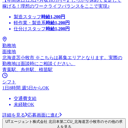
【年間休日125日×月収18万円～】しっかり休めて安定して
稼げる！理想のワークライフバランスをここで実現♪
製造スタッフ
時給
1,200
円
軽作業・製造系
時給
1,200
円
仕分けスタッフ
時給
1,200
円
勤務地
面接地
北海道苫小牧市 ※こちらは募集エリアとなります。実際の
勤務地は面談時にご相談ください。
青葉駅、糸井駅、植苗駅
シフト
1日8時間 週5日からOK
交通費支給
未経験OK
詳細を見る
応募画面に進む
UTエージェント株式会社 北日本第二CU_北海道苫小牧市のその他の求
人を見る