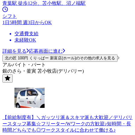
青葉駅 徒歩12分、苫小牧駅、沼ノ端駅
シフト
1日5時間 週3日からOK
交通費支給
未経験OK
詳細を見る
応募画面に進む
北の匠 100円 くりっぱー 新富店(ホール)のその他の求人を見る
アルバイト・パート
銀のさら・釜寅 苫小牧店(デリバリー)
【前給制度有】＼ガッツリ派＆スキマ派も大歓迎／デリバリ
ースタッフ募集☆フリーター/Wワークの方歓迎♪短時間・長
時間どちらでも◎ワークスタイルに合わせて働ける♪