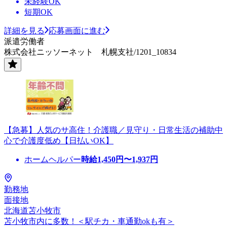
未経験OK
短期OK
詳細を見る
応募画面に進む
派遣労働者
株式会社ニッソーネット 札幌支社/1201_10834
【急募】人気のサ高住！介護職／見守り・日常生活の補助中
心で介護度低め【日払いOK】
ホームヘルパー
時給
1,450
円〜
1,937
円
勤務地
面接地
北海道苫小牧市
苫小牧市内に多数！＜駅チカ・車通勤okも有＞