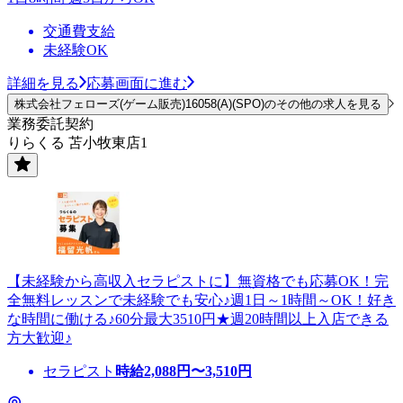
交通費支給
未経験OK
詳細を見る
応募画面に進む
株式会社フェローズ(ゲーム販売)16058(A)(SPO)のその他の求人を見る
業務委託契約
りらくる 苫小牧東店1
【未経験から高収入セラピストに】無資格でも応募OK！完
全無料レッスンで未経験でも安心♪週1日～1時間～OK！好き
な時間に働ける♪60分最大3510円★週20時間以上入店できる
方大歓迎♪
セラピスト
時給
2,088
円〜
3,510
円