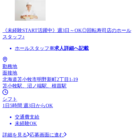
《未経験START活躍中》週3日～OK◎回転寿司店のホール
スタッフ♪
ホールスタッフ
※求人詳細へ記載
勤務地
面接地
北海道苫小牧市明野新町2丁目1-19
苫小牧駅、沼ノ端駅、植苗駅
シフト
1日5時間 週3日からOK
交通費支給
未経験OK
詳細を見る
応募画面に進む