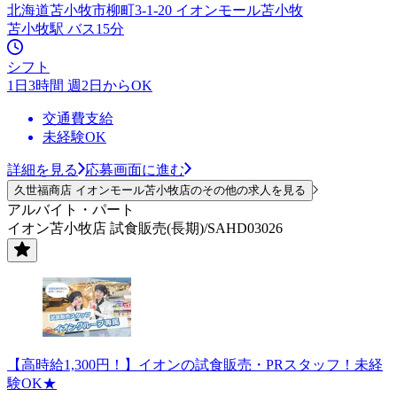
北海道苫小牧市柳町3-1-20 イオンモール苫小牧
苫小牧駅 バス15分
シフト
1日3時間 週2日からOK
交通費支給
未経験OK
詳細を見る
応募画面に進む
久世福商店 イオンモール苫小牧店のその他の求人を見る
アルバイト・パート
イオン苫小牧店 試食販売(長期)/SAHD03026
【高時給1,300円！】イオンの試食販売・PRスタッフ！未経
験OK★