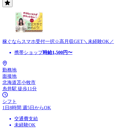
稼ぐならスマホ受付一択☆高月収GET＼未経験OK／
携帯ショップ
時給
1,500
円〜
勤務地
面接地
北海道苫小牧市
糸井駅 徒歩11分
シフト
1日8時間 週5日からOK
交通費支給
未経験OK