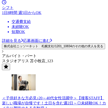
シフト
1日8時間 週5日からOK
交通費支給
未経験OK
短期OK
詳細を見る
応募画面に進む
株式会社ニッソーネット 札幌支社/1201_10834のその他の求人を見る
アルバイト・パート
スタジオアリス 苫小牧店_123
＜子供好きな方必見♪20～40代女性活躍中＞【接客STAFF】
楽しい職場が自慢です！土日を含む週2日～◎未経験OK！カ