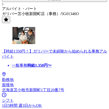
アルバイト・パート
ガリバー苫小牧新開町店（事務）/5G01346O
【時給1350円！】ガリバーで未経験から始められる事務アル
バイト
一般事務
時給
1,350
円〜
勤務地
面接地
北海道苫小牧市新開町1丁目20番7号
シフト
1日5時間 週3日からOK