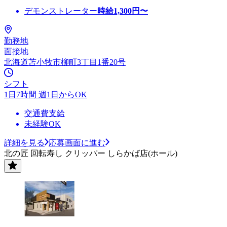
デモンストレーター
時給
1,300
円〜
勤務地
面接地
北海道苫小牧市柳町3丁目1番20号
シフト
1日7時間 週1日からOK
交通費支給
未経験OK
詳細を見る
応募画面に進む
北の匠 回転寿し クリッパー しらかば店(ホール)