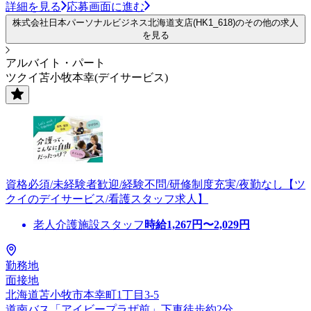
詳細を見る
応募画面に進む
株式会社日本パーソナルビジネス北海道支店(HK1_618)のその他の求人
を見る
アルバイト・パート
ツクイ苫小牧本幸(デイサービス)
資格必須/未経験者歓迎/経験不問/研修制度充実/夜勤なし【ツ
クイのデイサービス/看護スタッフ求人】
老人介護施設スタッフ
時給
1,267
円〜
2,029
円
勤務地
面接地
北海道苫小牧市本幸町1丁目3-5
道南バス「アイビープラザ前」下車徒歩約2分