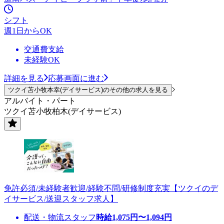
シフト
週1日からOK
交通費支給
未経験OK
詳細を見る
応募画面に進む
ツクイ苫小牧本幸(デイサービス)のその他の求人を見る
アルバイト・パート
ツクイ苫小牧柏木(デイサービス)
免許必須/未経験者歓迎/経験不問/研修制度充実【ツクイのデ
イサービス/送迎スタッフ求人】
配送・物流スタッフ
時給
1,075
円〜
1,094
円