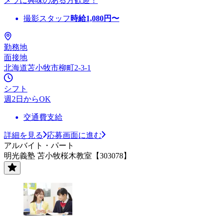
メラに興味のある方歓迎！
撮影スタッフ
時給
1,080
円〜
勤務地
面接地
北海道苫小牧市柳町2-3-1
シフト
週2日からOK
交通費支給
詳細を見る
応募画面に進む
アルバイト・パート
明光義塾 苫小牧桜木教室【303078】