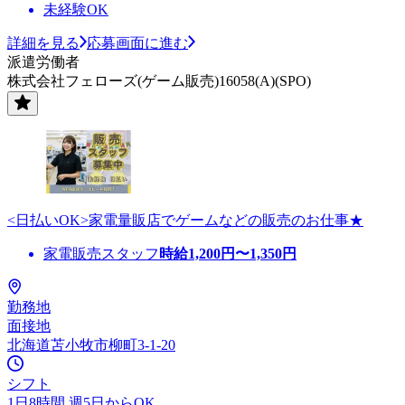
未経験OK
詳細を見る
応募画面に進む
派遣労働者
株式会社フェローズ(ゲーム販売)16058(A)(SPO)
<日払いOK>家電量販店でゲームなどの販売のお仕事★
家電販売スタッフ
時給
1,200
円〜
1,350
円
勤務地
面接地
北海道苫小牧市柳町3-1-20
シフト
1日8時間 週5日からOK