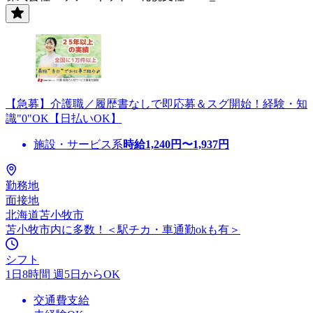
【急募】介護職／履歴書なしで即応募＆スグ開始！経験・知
識"0"OK【日払いOK】
施設・サービス系
時給
1,240
円〜
1,937
円
勤務地
面接地
北海道苫小牧市
苫小牧市内に多数！＜駅チカ・車通勤okも有＞
シフト
1日8時間 週5日からOK
交通費支給