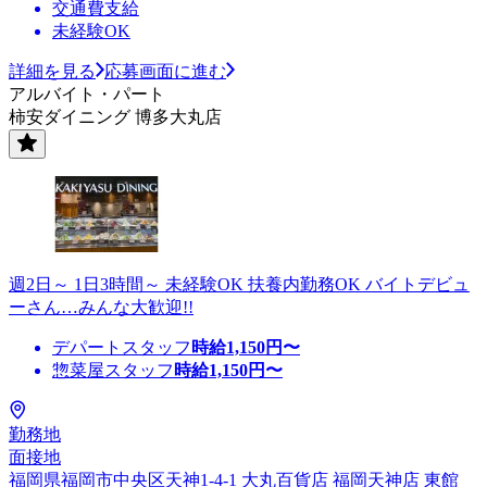
交通費支給
未経験OK
詳細を見る
応募画面に進む
アルバイト・パート
柿安ダイニング 博多大丸店
週2日～ 1日3時間～ 未経験OK 扶養内勤務OK バイトデビュ
ーさん…みんな大歓迎!!
デパートスタッフ
時給
1,150
円〜
惣菜屋スタッフ
時給
1,150
円〜
勤務地
面接地
福岡県福岡市中央区天神1-4-1 大丸百貨店 福岡天神店 東館