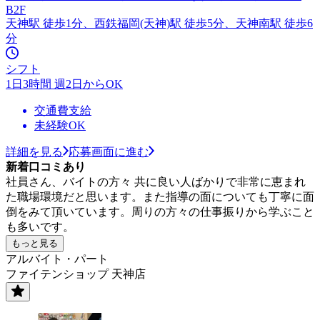
B2F
天神駅 徒歩1分、西鉄福岡(天神)駅 徒歩5分、天神南駅 徒歩6
分
シフト
1日3時間 週2日からOK
交通費支給
未経験OK
詳細を見る
応募画面に進む
新着口コミあり
社員さん、バイトの方々 共に良い人ばかりで非常に恵まれ
た職場環境だと思います。また指導の面についても丁寧に面
倒をみて頂いています。周りの方々の仕事振りから学ぶこと
も多いです。
もっと見る
アルバイト・パート
ファイテンショップ 天神店