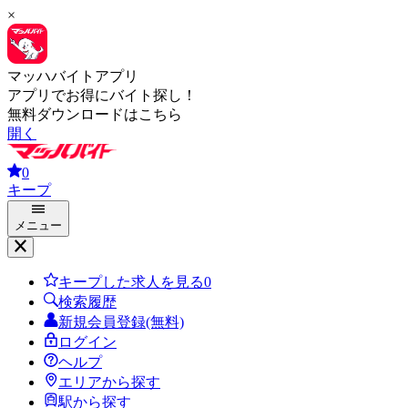
×
マッハバイトアプリ
アプリでお得にバイト探し！
無料ダウンロードはこちら
開く
0
キープ
メニュー
キープした求人を見る
0
検索履歴
新規会員登録(無料)
ログイン
ヘルプ
エリアから探す
駅から探す