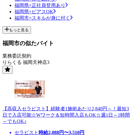
福岡県×正社員登用あり
福岡県×ピアスOK
福岡市×スキルが身に付く
もっと見る
福岡市の似たバイト
業務委託契約
りらくる 福岡天神店3
【高収入セラピスト】経験者1施術あたり2,840円～！最短3
日で入店可能☆Wワーク＆短時間入店もOK☆週1日～1時間
～でもOK♪
セラピスト
時給
2,088
円〜
3,510
円