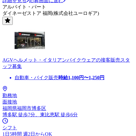
詳細を見る
応募画面に進む
アルバイト・パート
ダイネーゼストア 福岡(株式会社ユーロギア)
AGVヘルメット・イタリアンバイクウェアの接客販売スタ
ッフ募集
自動車・バイク販売
時給
1,100
円〜
1,250
円
勤務地
面接地
福岡県福岡市博多区
博多駅 徒歩7分、東比恵駅 徒歩6分
シフト
1日5時間 週2日からOK