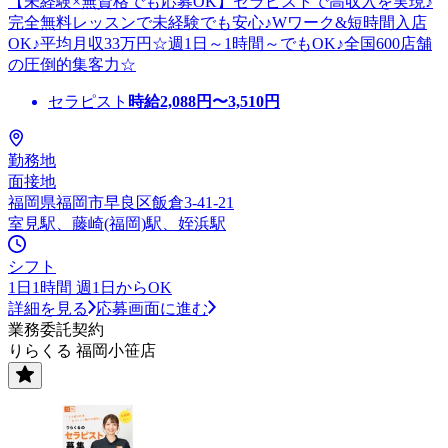
【未経験×無資格でも応募OK】セラピストで高収入を実現♪
完全無料レッスンで未経験でも安心♪Wワーク&短時間入店
OK♪平均月収33万円☆週1日～1時間～でもOK♪全国600店舗
の圧倒的集客力☆
セラピスト
時給
2,088
円〜
3,510
円
勤務地
面接地
福岡県福岡市早良区飯倉3-41-21
室見駅、藤崎(福岡)駅、姪浜駅
シフト
1日1時間 週1日からOK
詳細を見る
応募画面に進む
業務委託契約
りらくる 福岡小笹店