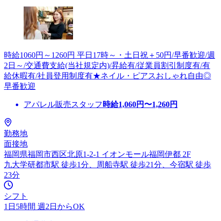
時給1060円～1260円 平日17時～・土日祝＋50円/早番歓迎/週
2日～/交通費支給(当社規定内)/昇給有/従業員割引制度有/有
給休暇有/社員登用制度有★ネイル・ピアスおしゃれ自由◎
早番歓迎
アパレル販売スタッフ
時給
1,060
円〜
1,260
円
勤務地
面接地
福岡県福岡市西区北原1-2-1 イオンモール福岡伊都 2F
九大学研都市駅 徒歩1分、周船寺駅 徒歩21分、今宿駅 徒歩
23分
シフト
1日5時間 週2日からOK