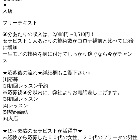
▼
入店
フリーテキスト
60分あたりの収入は、2,088円～3,510円！
セラピスト１人あたりの施術数がコロナ禍前と比べて1.3倍
に増加！
一生モノの技術を身に付けてしっかり稼ぐなら今がチャン
ス！
★応募後の流れ★詳細欄もご覧下さい♪
[1]応募
[2]初回レッスン予約
※応募後60分以内に、弊社よりお電話差し上げます。
[3]初回レッスン
[4]レッスン
[5]契約締結
[6]入店
★19～65歳のセラピストが活躍中★
未経験から応募した５０代の女性、２０代のフリータの男性