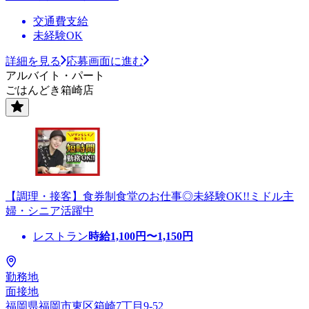
交通費支給
未経験OK
詳細を見る
応募画面に進む
アルバイト・パート
ごはんどき箱崎店
【調理・接客】食券制食堂のお仕事◎未経験OK!!ミドル主
婦・シニア活躍中
レストラン
時給
1,100
円〜
1,150
円
勤務地
面接地
福岡県福岡市東区箱崎7丁目9-52