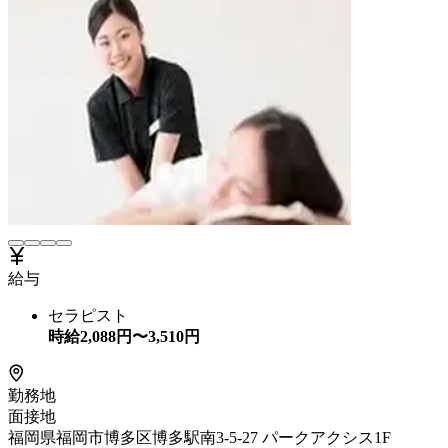
給与
セラピスト
時給
2,088
円〜
3,510
円
勤務地
面接地
福岡県福岡市博多区博多駅南3-5-27 パークアクシス1F