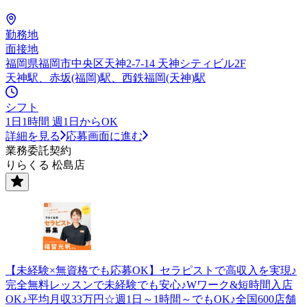
勤務地
面接地
福岡県福岡市中央区天神2-7-14 天神シティビル2F
天神駅、赤坂(福岡)駅、西鉄福岡(天神)駅
シフト
1日1時間 週1日からOK
詳細を見る
応募画面に進む
業務委託契約
りらくる 松島店
【未経験×無資格でも応募OK】セラピストで高収入を実現♪
完全無料レッスンで未経験でも安心♪Wワーク&短時間入店
OK♪平均月収33万円☆週1日～1時間～でもOK♪全国600店舗