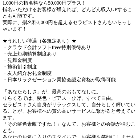
1,000円の指名料なら50,000円プラス！
指名いただけるお客様が増えれば、どんどん収入UPするこ
とも可能です。
実際に、指名料3,000円を超えるセラピストさんもいらっし
ゃいます！
★うれしい待遇（各規定あり）★
・クラウド会計ソフトfreee特別優待あり
・売上短期精算制度あり
・見舞金制度
・施術割引制度
・友人紹介お礼金制度
・日本リラクゼーション業協会認定資格が取得可能
「あなたらしさ」が、最高のおもてなしに。
りらくるでは、髪色・ピアス・ひげ、すべて自由。
セラピストさん自身がリラックスして、自分らしく輝いてい
ることが、お客様への質の高いサービスに繋がると考えてい
ます。
「その髪色素敵ですね！」なんて、お客様との会話が弾むこ
とも。
あなたのお気に入りのスタイルで、お客様を笑顔にしません