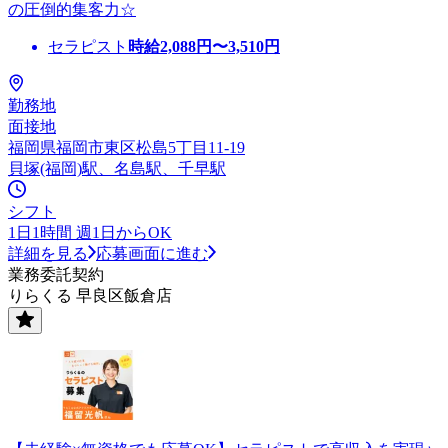
の圧倒的集客力☆
セラピスト
時給
2,088
円〜
3,510
円
勤務地
面接地
福岡県福岡市東区松島5丁目11-19
貝塚(福岡)駅、名島駅、千早駅
シフト
1日1時間 週1日からOK
詳細を見る
応募画面に進む
業務委託契約
りらくる 早良区飯倉店