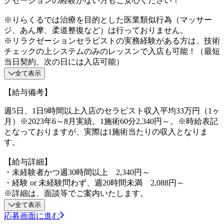
クゼーションの経験がない方もご安心ください！
※りらくるでは治療を目的とした医業類似行為（マッサー
ジ、あん摩、柔道整復など）は行っておりません。
※リラクゼーションセラピストの実務経験がある方は、技術
チェックの上システムのみのレッスンで入店も可能！（最短
当日契約、次の日には入店可能）
全て表示
【給与備考】
週5日、1日9時間以上入店のセラピスト収入平均33万円（1ヶ
月）※2023年6～8月実績。1施術60分2,340円～。※時給表記
となっておりますが、実際は1施術当たりの収入となりま
す。
【給与詳細】
・未経験者かつ週30時間以上 2,340円～
・経験 or 未経験問わず、週20時間未満 2,088円～
※詳細は、面談等でご案内いたします。
全て表示
応募画面に進む