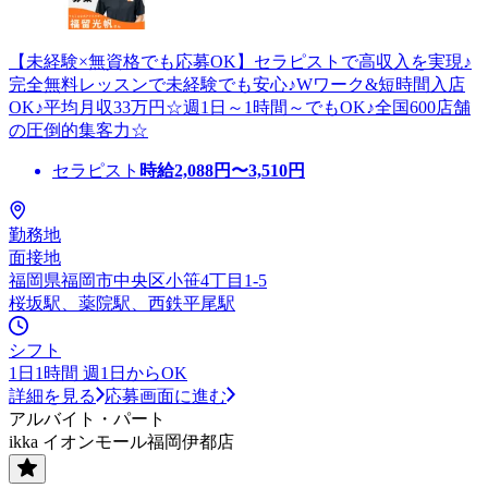
【未経験×無資格でも応募OK】セラピストで高収入を実現♪
完全無料レッスンで未経験でも安心♪Wワーク&短時間入店
OK♪平均月収33万円☆週1日～1時間～でもOK♪全国600店舗
の圧倒的集客力☆
セラピスト
時給
2,088
円〜
3,510
円
勤務地
面接地
福岡県福岡市中央区小笹4丁目1-5
桜坂駅、薬院駅、西鉄平尾駅
シフト
1日1時間 週1日からOK
詳細を見る
応募画面に進む
アルバイト・パート
ikka イオンモール福岡伊都店