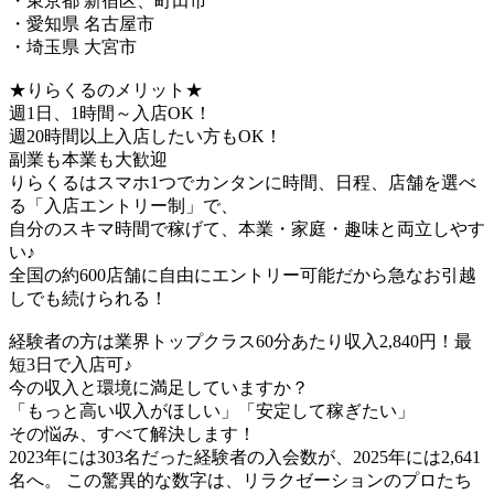
・東京都 新宿区、町田市
・愛知県 名古屋市
・埼玉県 大宮市
★りらくるのメリット★
週1日、1時間～入店OK！
週20時間以上入店したい方もOK！
副業も本業も大歓迎
りらくるはスマホ1つでカンタンに時間、日程、店舗を選べ
る「入店エントリー制」で、
​自分のスキマ時間で稼げて、本業・家庭・趣味と両立しやす
い♪​
全国の約600店舗に自由にエントリー可能だから急なお引越
しでも続けられる！
経験者の方は業界トップクラス60分あたり収入2,840円！最
短3日で入店可♪
今の収入と環境に満足していますか？
「もっと高い収入がほしい」「安定して稼ぎたい」
その悩み、すべて解決します！
2023年には303名だった経験者の入会数が、2025年には2,641
名へ。 この驚異的な数字は、リラクゼーションのプロたち