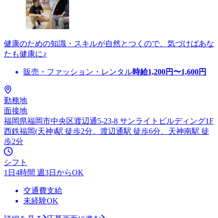
健康のための知識・スキルが自然とつくので、気づけばあな
たも健康に♪
販売・ファッション・レンタル
時給
1,200
円〜
1,600
円
勤務地
面接地
福岡県福岡市中央区渡辺通5-23-8 サンライトビルディング1F
西鉄福岡(天神)駅 徒歩2分、渡辺通駅 徒歩6分、天神南駅 徒
歩2分
シフト
1日4時間 週3日からOK
交通費支給
未経験OK