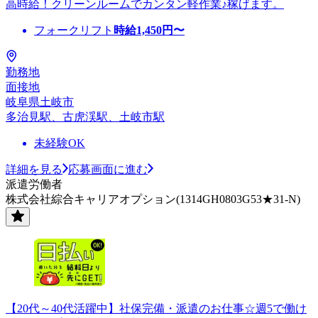
高時給！クリーンルームでカンタン軽作業♪稼げます。
フォークリフト
時給
1,450
円〜
勤務地
面接地
岐阜県土岐市
多治見駅、古虎渓駅、土岐市駅
未経験OK
詳細を見る
応募画面に進む
派遣労働者
株式会社綜合キャリアオプション(1314GH0803G53★31-N)
【20代～40代活躍中】社保完備・派遣のお仕事☆週5で働け