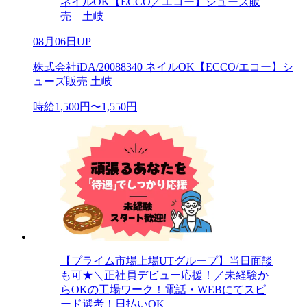
ネイルOK【ECCO／エコー】シューズ販
売 土岐
08月06日UP
株式会社iDA/20088340 ネイルOK【ECCO/エコー】シ
ューズ販売 土岐
時給1,500円〜1,550円
【プライム市場上場UTグループ】当日面談
も可★＼正社員デビュー応援！／未経験か
らOKの工場ワーク！電話・WEBにてスピ
ード選考！日払いOK