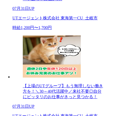
07月31日UP
UTエージェント株式会社 東海第一CU_土岐市
時給1,200円〜1,700円
【上場のUTグループ】もう無理しない働き
方を！＼30～40代活躍中／来社不要◎自分
にピッタリのお仕事がきっと見つかる！
07月31日UP
UTエージェント株式会社 東海第一CU_土岐市