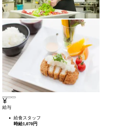
給与
給食スタッフ
時給
1,070
円