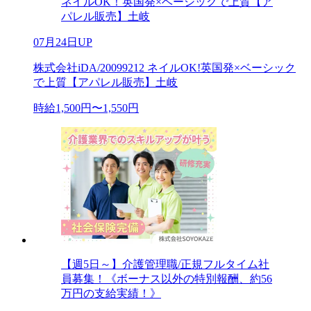
ネイルOK！英国発×ベーシックで上質【ア
パレル販売】土岐
07月24日UP
株式会社iDA/20099212 ネイルOK!英国発×ベーシック
で上質【アパレル販売】土岐
時給1,500円〜1,550円
【週5日～】介護管理職/正規フルタイム社
員募集！《ボーナス以外の特別報酬、約56
万円の支給実績！》