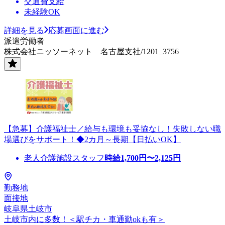
交通費支給
未経験OK
詳細を見る
応募画面に進む
派遣労働者
株式会社ニッソーネット 名古屋支社/1201_3756
【急募】介護福祉士／給与も環境も妥協なし！失敗しない職
場選びをサポート！◆2カ月～長期【日払いOK】
老人介護施設スタッフ
時給
1,700
円〜
2,125
円
勤務地
面接地
岐阜県土岐市
土岐市内に多数！＜駅チカ・車通勤okも有＞