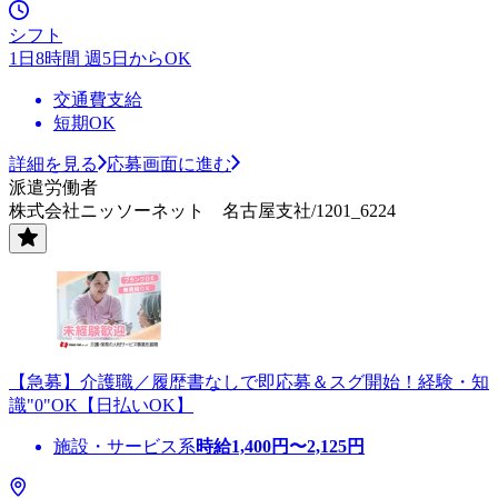
シフト
1日8時間 週5日からOK
交通費支給
短期OK
詳細を見る
応募画面に進む
派遣労働者
株式会社ニッソーネット 名古屋支社/1201_6224
【急募】介護職／履歴書なしで即応募＆スグ開始！経験・知
識"0"OK【日払いOK】
施設・サービス系
時給
1,400
円〜
2,125
円