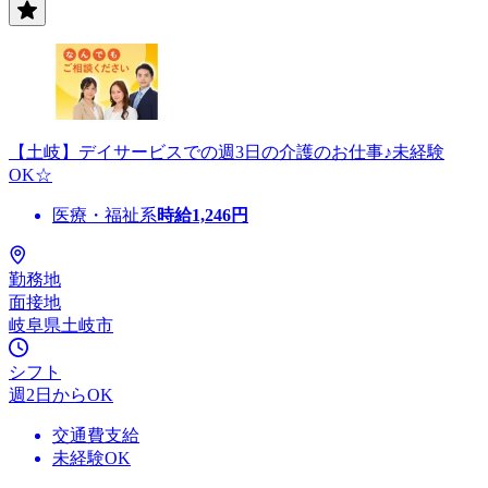
【土岐】デイサービスでの週3日の介護のお仕事♪未経験
OK☆
医療・福祉系
時給
1,246
円
勤務地
面接地
岐阜県土岐市
シフト
週2日からOK
交通費支給
未経験OK