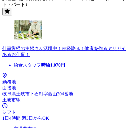
ト・パート）
仕事復帰の主婦さん活躍中！未経験ok！健康を作るヤリガイ
あるお仕事！
給食スタッフ
時給
1,070
円
勤務地
面接地
岐阜県土岐市下石町字西山304番地
土岐市駅
シフト
1日4時間 週3日からOK