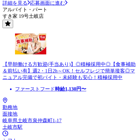
詳細を見る
応募画面に進む
アルバイト・パート
すき家 19号土岐店
【早朝働ける方歓迎(手当あり)】◎積極採用中◎【食事補助
＆前払い有】週2・1日2h～OK！セルフレジで簡単接客◎マ
ニュアル完備で初バイト・未経験も安心！積極採用中
ファーストフード
時給
1,130
円〜
勤務地
面接地
岐阜県土岐市泉仲森町1-17
土岐市駅