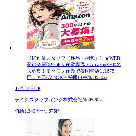
【軽作業スタッフ（検品・梱包）】★WEB
登録会開催中★＜夜勤専属＞Amazon×300名
大募集！モクモク作業で夜間時給は1675
円！＃日払いOK＃髪服自由/tki0520aa
07月29日UP
ライクスタッフィング株式会社/tki0520aa
時給1,340円〜1,675円