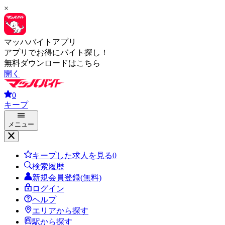
×
マッハバイトアプリ
アプリでお得にバイト探し！
無料ダウンロードはこちら
開く
0
キープ
メニュー
キープした求人を見る
0
検索履歴
新規会員登録(無料)
ログイン
ヘルプ
エリアから探す
駅から探す