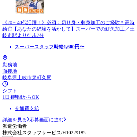
《20～40代活躍！》必須：切り身・刺身加工のご経験＊高時
給◎【あなたの経験を活かして】スーパーでの鮮魚加工／土
岐市駅より徒歩7分
スーパースタッフ
時給
1,600
円〜
勤務地
面接地
岐阜県土岐市泉町久尻
シフト
1日4時間からOK
交通費支給
詳細を見る
応募画面に進む
派遣労働者
株式会社スタッフサービス/H10229185