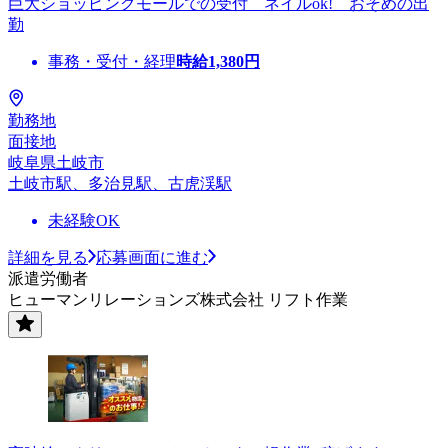
巨大ショッピングモールでの受付 ネイルok! おそめの出
勤
事務・受付・経理
時給
1,380
円
勤務地
面接地
岐阜県土岐市
土岐市駅、多治見駅、古虎渓駅
未経験OK
詳細を見る
応募画面に進む
派遣労働者
ヒューマンリレーションズ株式会社 リフト作業