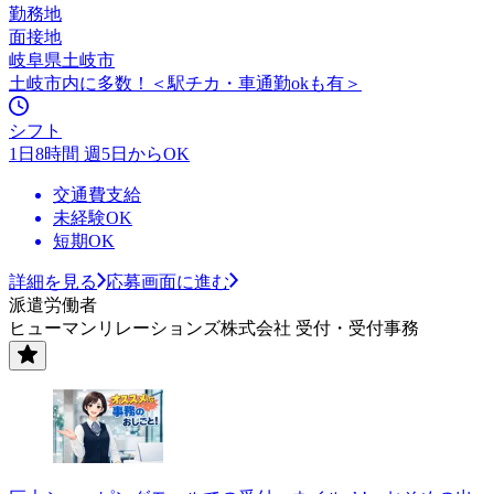
勤務地
面接地
岐阜県土岐市
土岐市内に多数！＜駅チカ・車通勤okも有＞
シフト
1日8時間 週5日からOK
交通費支給
未経験OK
短期OK
詳細を見る
応募画面に進む
派遣労働者
ヒューマンリレーションズ株式会社 受付・受付事務