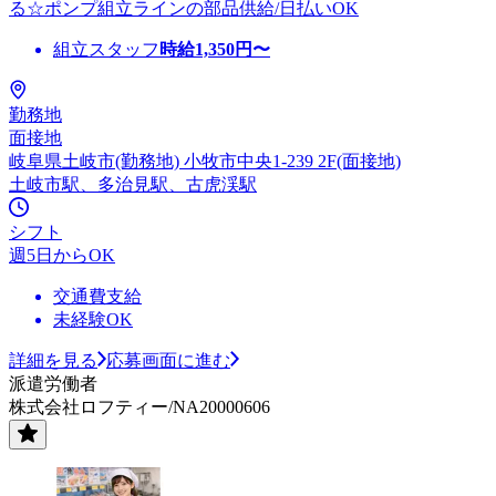
る☆ポンプ組立ラインの部品供給/日払いOK
組立スタッフ
時給
1,350
円〜
勤務地
面接地
岐阜県土岐市(勤務地) 小牧市中央1-239 2F(面接地)
土岐市駅、多治見駅、古虎渓駅
シフト
週5日からOK
交通費支給
未経験OK
詳細を見る
応募画面に進む
派遣労働者
株式会社ロフティー/NA20000606