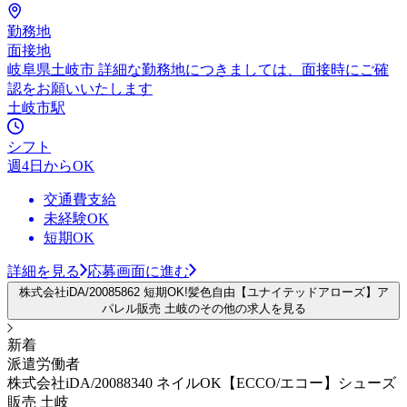
勤務地
面接地
岐阜県土岐市 詳細な勤務地につきましては、面接時にご確
認をお願いいたします
土岐市駅
シフト
週4日からOK
交通費支給
未経験OK
短期OK
詳細を見る
応募画面に進む
株式会社iDA/20085862 短期OK!髪色自由【ユナイテッドアローズ】ア
パレル販売 土岐のその他の求人を見る
新着
派遣労働者
株式会社iDA/20088340 ネイルOK【ECCO/エコー】シューズ
販売 土岐