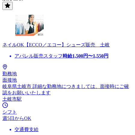
ネイルOK【ECCO／エコー】シューズ販売 土岐
アパレル販売スタッフ
時給
1,500
円〜
1,550
円
勤務地
面接地
岐阜県土岐市 詳細な勤務地につきましては、面接時にご確
認をお願いいたします
土岐市駅
シフト
週5日からOK
交通費支給