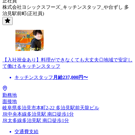
正社員
株式会社ヨシックスフーズ_キッチンスタッフ_や台ずし 多
治見駅前町(正社員)
【入社祝金あり】料理ができなくても大丈夫◎地域で安定し
て働けるキッチンスタッフ
キッチンスタッフ
月給
237,000
円〜
勤務地
面接地
岐阜県多治見市本町2-22 多治見駅前天龍ビル
JR中央本線多治見駅 南口徒歩1分
JR太多線多治見駅 南口徒歩1分
交通費支給