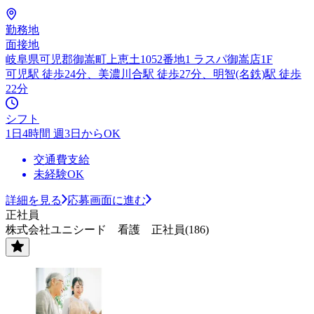
勤務地
面接地
岐阜県可児郡御嵩町上恵土1052番地1 ラスパ御嵩店1F
可児駅 徒歩24分、美濃川合駅 徒歩27分、明智(名鉄)駅 徒歩
22分
シフト
1日4時間 週3日からOK
交通費支給
未経験OK
詳細を見る
応募画面に進む
正社員
株式会社ユニシード 看護 正社員(186)