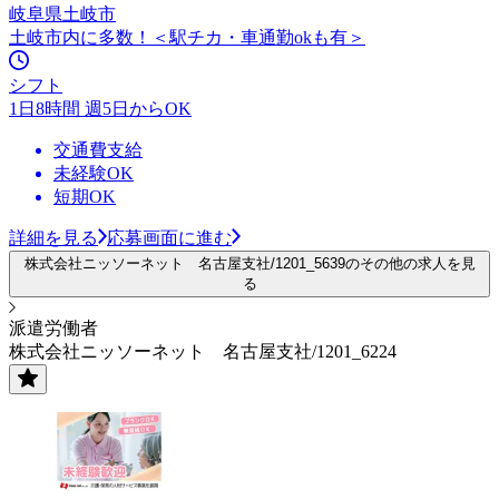
岐阜県土岐市
土岐市内に多数！＜駅チカ・車通勤okも有＞
シフト
1日8時間 週5日からOK
交通費支給
未経験OK
短期OK
詳細を見る
応募画面に進む
株式会社ニッソーネット 名古屋支社/1201_5639のその他の求人を見
る
派遣労働者
株式会社ニッソーネット 名古屋支社/1201_6224