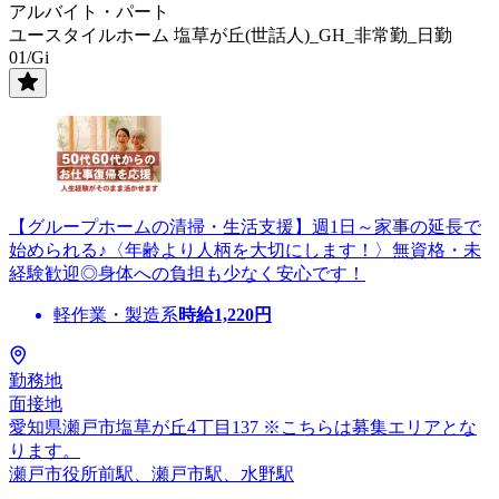
アルバイト・パート
ユースタイルホーム 塩草が丘(世話人)_GH_非常勤_日勤
01/Gi
【グループホームの清掃・生活支援】週1日～家事の延長で
始められる♪〈年齢より人柄を大切にします！〉無資格・未
経験歓迎◎身体への負担も少なく安心です！
軽作業・製造系
時給
1,220
円
勤務地
面接地
愛知県瀬戸市塩草が丘4丁目137 ※こちらは募集エリアとな
ります。
瀬戸市役所前駅、瀬戸市駅、水野駅