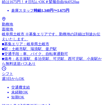
給は1675円！＃日払いOK＃髪服自由/tki0520aa
倉庫スタッフ
時給
1,340
円〜
1,675
円
勤務地
面接地
岐阜県土岐市 ※募集エリアです。勤務地の詳細は別途お伝
えいたします。
■募集エリア：岐阜県土岐市
■駅：土岐市駅、瑞浪駅、釜戸駅
■交通手段：車、バイク、自転車通勤可
■備考：名古屋駅、多治見駅、可児駅、西可児駅、小泉駅か
ら無料送迎バスあり
シフト
週3日からOK
交通費支給
未経験OK
短期OK