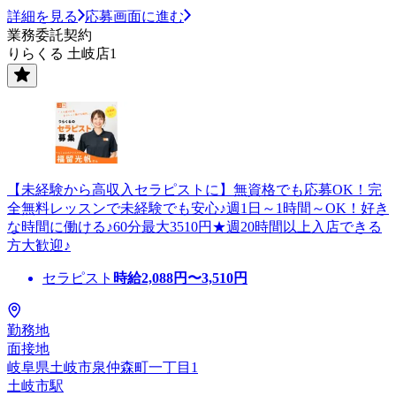
詳細を見る
応募画面に進む
業務委託契約
りらくる 土岐店1
【未経験から高収入セラピストに】無資格でも応募OK！完
全無料レッスンで未経験でも安心♪週1日～1時間～OK！好き
な時間に働ける♪60分最大3510円★週20時間以上入店できる
方大歓迎♪
セラピスト
時給
2,088
円〜
3,510
円
勤務地
面接地
岐阜県土岐市泉仲森町一丁目1
土岐市駅