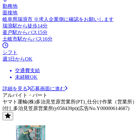
勤務地
面接地
岐阜県瑞浪市 ※求人企業側に確認をお願いします
瑞浪駅から徒歩14分
釜戸駅からバス15分
土岐市駅からバス16分
シフト
週3日からOK
交通費支給
未経験OK
詳細を見る
応募画面に進む
アルバイト・パート
ヤマト運輸(株)多治見笠原営業所(PT)_仕分け作業（営業所）
[仕]_多治見笠原営業所(y058439pt)(広告No.Y00000614687)