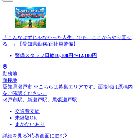
「こんなはずじゃなかった人生。でも、ここからやり直せ
る。」【愛知県勤務/正社員警備】
警備スタッフ
日給
10,100
円〜
12,100
円
勤務地
面接地
愛知県瀬戸市 ※こちらは募集エリアです。面接地は原稿内
をご確認ください。
瀬戸市駅、新瀬戸駅、尾張瀬戸駅
交通費支給
未経験OK
まかないあり
詳細を見る
応募画面に進む