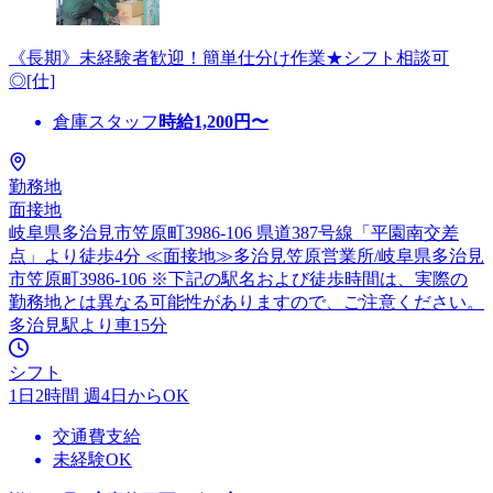
《長期》未経験者歓迎！簡単仕分け作業★シフト相談可
◎[仕]
倉庫スタッフ
時給
1,200
円〜
勤務地
面接地
岐阜県多治見市笠原町3986-106 県道387号線「平園南交差
点」より徒歩4分 ≪面接地≫多治見笠原営業所/岐阜県多治見
市笠原町3986-106 ※下記の駅名および徒歩時間は、実際の
勤務地とは異なる可能性がありますので、ご注意ください。
多治見駅より車15分
シフト
1日2時間 週4日からOK
交通費支給
未経験OK