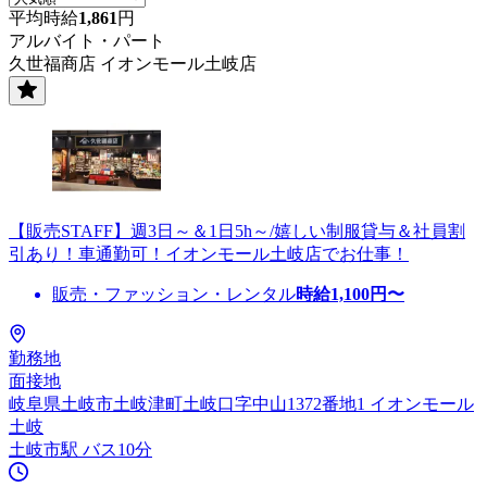
平均時給
1,861
円
アルバイト・パート
久世福商店 イオンモール土岐店
【販売STAFF】週3日～＆1日5h～/嬉しい制服貸与＆社員割
引あり！車通勤可！イオンモール土岐店でお仕事！
販売・ファッション・レンタル
時給
1,100
円〜
勤務地
面接地
岐阜県土岐市土岐津町土岐口字中山1372番地1 イオンモール
土岐
土岐市駅 バス10分