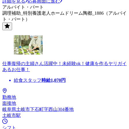
詳細を見る
応募画面に進む
アルバイト・パート
調理補助_特別養護老人ホームドリーム陶都_1886（アルバイ
ト・パート）
仕事復帰の主婦さん活躍中！未経験ok！健康を作るヤリガイ
あるお仕事！
給食スタッフ
時給
1,070
円
勤務地
面接地
岐阜県土岐市下石町字西山304番地
土岐市駅
シフト