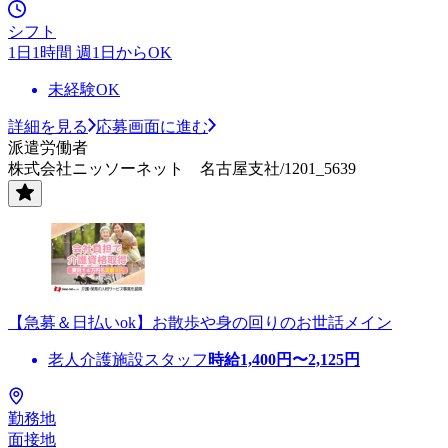
シフト
1日1時間 週1日からOK
未経験OK
詳細を見る
応募画面に進む
派遣労働者
株式会社ニッソーネット 名古屋支社/1201_5639
【急募＆日払いok】お散歩や身の回りのお世話メイン
老人介護施設スタッフ
時給
1,400
円〜
2,125
円
勤務地
面接地