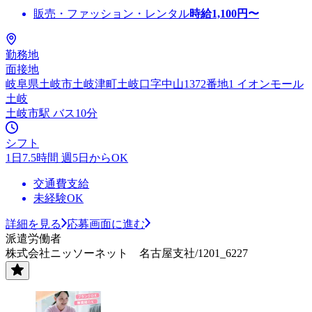
販売・ファッション・レンタル
時給
1,100
円〜
勤務地
面接地
岐阜県土岐市土岐津町土岐口字中山1372番地1 イオンモール
土岐
土岐市駅 バス10分
シフト
1日7.5時間 週5日からOK
交通費支給
未経験OK
詳細を見る
応募画面に進む
派遣労働者
株式会社ニッソーネット 名古屋支社/1201_6227