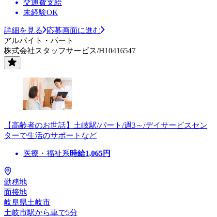
交通費支給
未経験OK
詳細を見る
応募画面に進む
アルバイト・パート
株式会社スタッフサービス/H10416547
【高齢者のお世話】土岐駅/パート/週3～/デイサービスセン
ターで生活のサポートなど
医療・福祉系
時給
1,065
円
勤務地
面接地
岐阜県土岐市
土岐市駅から車で5分