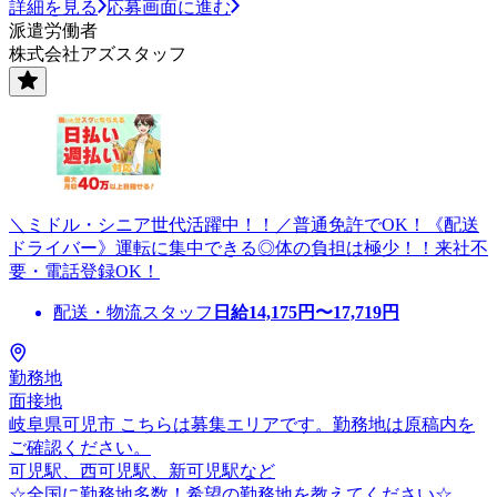
詳細を見る
応募画面に進む
派遣労働者
株式会社アズスタッフ
＼ミドル・シニア世代活躍中！！／普通免許でOK！《配送
ドライバー》運転に集中できる◎体の負担は極少！！来社不
要・電話登録OK！
配送・物流スタッフ
日給
14,175
円〜
17,719
円
勤務地
面接地
岐阜県可児市 こちらは募集エリアです。勤務地は原稿内を
ご確認ください。
可児駅、西可児駅、新可児駅など
☆全国に勤務地多数！希望の勤務地を教えてください☆