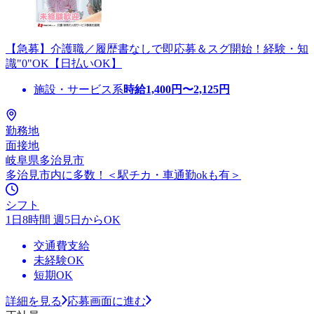
【急募】介護職／履歴書なしで即応募＆スグ開始！経験・知
識"0"OK【日払いOK】
施設・サービス系
時給
1,400
円〜
2,125
円
勤務地
面接地
岐阜県多治見市
多治見市内に多数！＜駅チカ・車通勤okも有＞
シフト
1日8時間 週5日からOK
交通費支給
未経験OK
短期OK
詳細を見る
応募画面に進む