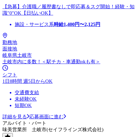
【急募】介護職／履歴書なしで即応募＆スグ開始！経験・知
識"0"OK【日払いOK】
施設・サービス系
時給
1,400
円〜
2,125
円
勤務地
面接地
岐阜県土岐市
土岐市内に多数！＜駅チカ・車通勤okも有＞
シフト
1日8時間 週5日からOK
交通費支給
未経験OK
短期OK
詳細を見る
応募画面に進む
アルバイト・パート
味美営業所 土岐市(セイフラインズ株式会社)