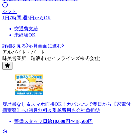
シフト
1日7時間 週5日からOK
交通費支給
未経験OK
詳細を見る
応募画面に進む
アルバイト・パート
味美営業所 瑞浪市(セイフラインズ株式会社)
履歴書なし＆スマホ面接OK！カバン1つで翌日から【家電付
個室寮】へ♪初月無料＆引越費用も会社負担◎
警備スタッフ
日給
10,600
円〜
18,500
円