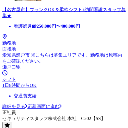
【名古屋市】ブランクOK＆柔軟シフト♪訪問看護スタッフ募
集★
看護師
月給
250,000
円〜
400,000
円
勤務地
面接地
愛知県瀬戸市 ※こちらは募集エリアです。勤務地は原稿内
をご確認ください。
瀬戸口駅
シフト
1日8時間からOK
交通費支給
詳細を見る
応募画面に進む
正社員
セキュリティスタッフ株式会社 本社 C202【SS】