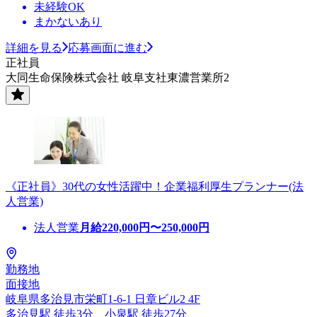
未経験OK
まかないあり
詳細を見る
応募画面に進む
正社員
大同生命保険株式会社 岐阜支社東濃営業所2
《正社員》30代の女性活躍中！企業福利厚生プランナー(法
人営業)
法人営業
月給
220,000
円〜
250,000
円
勤務地
面接地
岐阜県多治見市栄町1-6-1 日章ビル2 4F
多治見駅 徒歩3分、小泉駅 徒歩27分