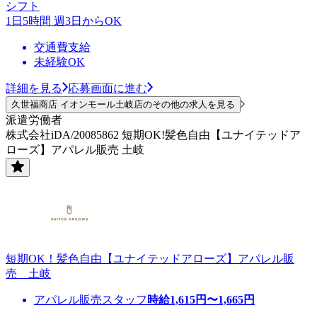
シフト
1日5時間 週3日からOK
交通費支給
未経験OK
詳細を見る
応募画面に進む
久世福商店 イオンモール土岐店のその他の求人を見る
派遣労働者
株式会社iDA/20085862 短期OK!髪色自由【ユナイテッドア
ローズ】アパレル販売 土岐
短期OK！髪色自由【ユナイテッドアローズ】アパレル販
売 土岐
アパレル販売スタッフ
時給
1,615
円〜
1,665
円