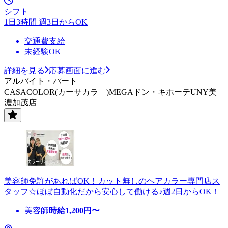
シフト
1日3時間 週3日からOK
交通費支給
未経験OK
詳細を見る
応募画面に進む
アルバイト・パート
CASACOLOR(カーサカラ―)MEGAドン・キホーテUNY美
濃加茂店
美容師免許があればOK！カット無しのヘアカラー専門店ス
タッフ☆ほぼ自動化だから安心して働ける♪週2日からOK！
美容師
時給
1,200
円〜