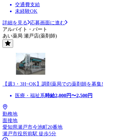
交通費支給
未経験OK
詳細を見る
応募画面に進む
アルバイト・パート
あい薬局 瀬戸店(薬剤師)
【週3・3H~OK】調剤薬局での薬剤師を募集!
医療・福祉系
時給
2,000
円〜
2,500
円
勤務地
面接地
愛知県瀬戸市今池町20番地
瀬戸市役所前駅 徒歩5分