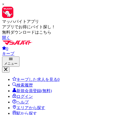
×
マッハバイトアプリ
アプリでお得にバイト探し！
無料ダウンロードはこちら
開く
0
キープ
メニュー
キープした求人を見る
0
検索履歴
新規会員登録(無料)
ログイン
ヘルプ
エリアから探す
駅から探す