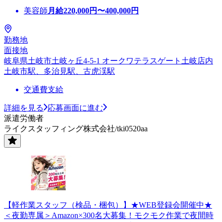
美容師
月給
220,000
円〜
400,000
円
勤務地
面接地
岐阜県土岐市土岐ヶ丘4-5-1 オークワテラスゲート土岐店内
土岐市駅、多治見駅、古虎渓駅
交通費支給
詳細を見る
応募画面に進む
派遣労働者
ライクスタッフィング株式会社/tki0520aa
【軽作業スタッフ（検品・梱包）】★WEB登録会開催中★
＜夜勤専属＞Amazon×300名大募集！モクモク作業で夜間時