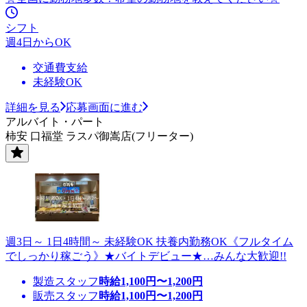
シフト
週4日からOK
交通費支給
未経験OK
詳細を見る
応募画面に進む
アルバイト・パート
柿安 口福堂 ラスパ御嵩店(フリーター)
週3日～ 1日4時間～ 未経験OK 扶養内勤務OK《フルタイム
でしっかり稼ごう》★バイトデビュー★…みんな大歓迎!!
製造スタッフ
時給
1,100
円〜
1,200
円
販売スタッフ
時給
1,100
円〜
1,200
円