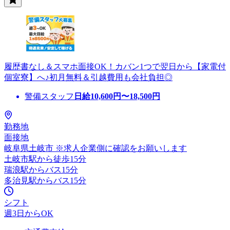
履歴書なし＆スマホ面接OK！カバン1つで翌日から【家電付
個室寮】へ♪初月無料＆引越費用も会社負担◎
警備スタッフ
日給
10,600
円〜
18,500
円
勤務地
面接地
岐阜県土岐市 ※求人企業側に確認をお願いします
土岐市駅から徒歩15分
瑞浪駅からバス15分
多治見駅からバス15分
シフト
週3日からOK