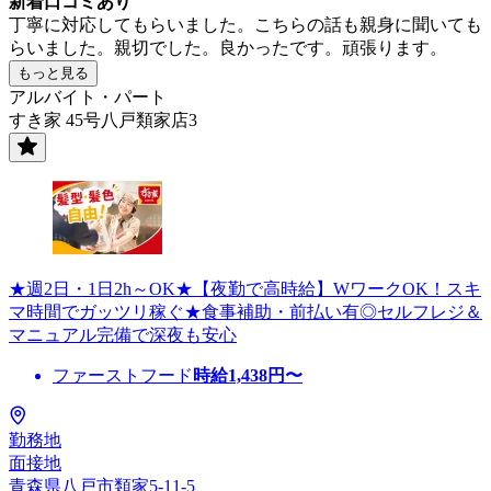
新着口コミあり
丁寧に対応してもらいました。こちらの話も親身に聞いても
らいました。親切でした。良かったです。頑張ります。
もっと見る
アルバイト・パート
すき家 45号八戸類家店3
★週2日・1日2h～OK★【夜勤で高時給】WワークOK！スキ
マ時間でガッツリ稼ぐ★食事補助・前払い有◎セルフレジ＆
マニュアル完備で深夜も安心
ファーストフード
時給
1,438
円〜
勤務地
面接地
青森県八戸市類家5-11-5