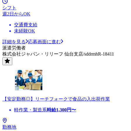
シフト
週2日からOK
交通費支給
未経験OK
詳細を見る
応募画面に進む
派遣労働者
株式会社ジャパン・リリーフ 仙台支店/sddrmhR-18411
【安定勤務◎】リーチフォークで食品の入出荷作業
軽作業・製造系
時給
1,300
円〜
勤務地