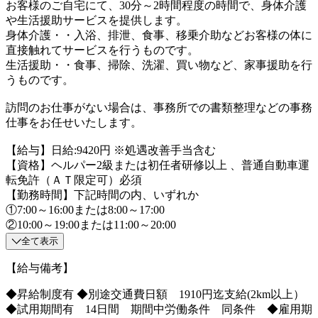
お客様のご自宅にて、30分～2時間程度の時間で、身体介護
や生活援助サービスを提供します。
身体介護・・入浴、排泄、食事、移乗介助などお客様の体に
直接触れてサービスを行うものです。
生活援助・・食事、掃除、洗濯、買い物など、家事援助を行
うものです。
訪問のお仕事がない場合は、事務所での書類整理などの事務
仕事をお任せいたします。
【給与】日給:9420円 ※処遇改善手当含む
【資格】ヘルパー2級または初任者研修以上 、普通自動車運
転免許（ＡＴ限定可）必須
【勤務時間】下記時間の内、いずれか
①7:00～16:00または8:00～17:00
②10:00～19:00または11:00～20:00
全て表示
【給与備考】
◆昇給制度有 ◆別途交通費日額 1910円迄支給(2km以上）
◆試用期間有 14日間 期間中労働条件 同条件 ◆雇用期