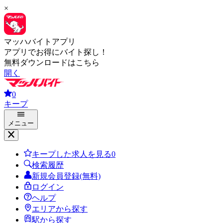
×
マッハバイトアプリ
アプリでお得にバイト探し！
無料ダウンロードはこちら
開く
0
キープ
メニュー
キープした求人を見る
0
検索履歴
新規会員登録(無料)
ログイン
ヘルプ
エリアから探す
駅から探す