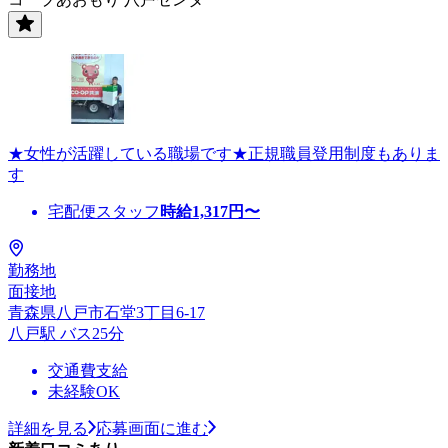
★女性が活躍している職場です★正規職員登用制度もありま
す
宅配便スタッフ
時給
1,317
円〜
勤務地
面接地
青森県八戸市石堂3丁目6-17
八戸駅 バス25分
交通費支給
未経験OK
詳細を見る
応募画面に進む