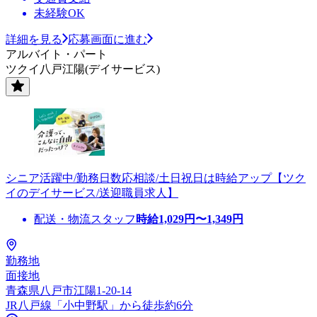
未経験OK
詳細を見る
応募画面に進む
アルバイト・パート
ツクイ八戸江陽(デイサービス)
シニア活躍中/勤務日数応相談/土日祝日は時給アップ【ツク
イのデイサービス/送迎職員求人】
配送・物流スタッフ
時給
1,029
円〜
1,349
円
勤務地
面接地
青森県八戸市江陽1-20-14
JR八戸線「小中野駅」から徒歩約6分