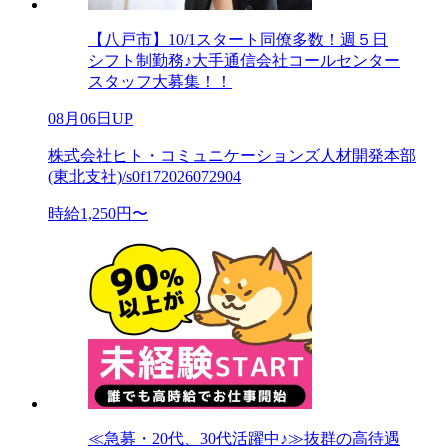
【八戸市】10/1スタート同僚多数！週５日
シフト制勤務♪大手通信会社コールセンター
スタッフ大募集！！
08月06日UP
株式会社ヒト・コミュニケーションズ人材開発本部
(東北支社)/s0f172026072904
時給1,250円〜
≪急募・20代、30代活躍中♪≫抜群の高待遇