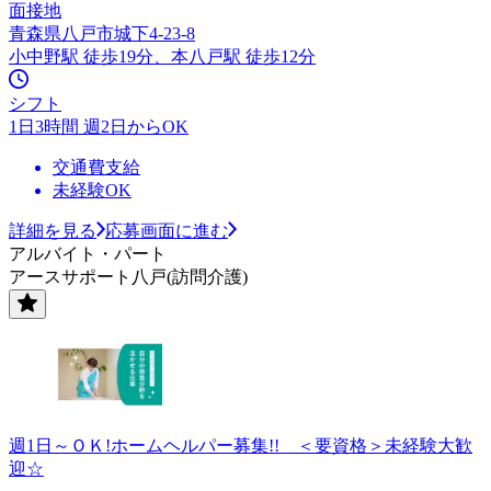
面接地
青森県八戸市城下4-23-8
小中野駅 徒歩19分、本八戸駅 徒歩12分
シフト
1日3時間 週2日からOK
交通費支給
未経験OK
詳細を見る
応募画面に進む
アルバイト・パート
アースサポート八戸(訪問介護)
週1日～ＯＫ!ホームヘルパー募集!! ＜要資格＞未経験大歓
迎☆