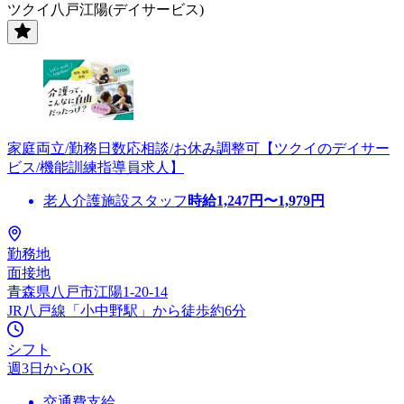
ツクイ八戸江陽(デイサービス)
家庭両立/勤務日数応相談/お休み調整可【ツクイのデイサー
ビス/機能訓練指導員求人】
老人介護施設スタッフ
時給
1,247
円〜
1,979
円
勤務地
面接地
青森県八戸市江陽1-20-14
JR八戸線「小中野駅」から徒歩約6分
シフト
週3日からOK
交通費支給