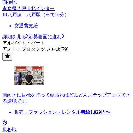
面接地
青森県八戸市北インター
JR八戸線 八戸駅（車で10分）
交通費支給
詳細を見る
応募画面に進む
アルバイト・パート
アストロプロダクツ 八戸店[79]
前向きに目標を持って頑張ればどんどんステップアップでき
る環境です!
販売・ファッション・レンタル
時給
1,029
円〜
勤務地