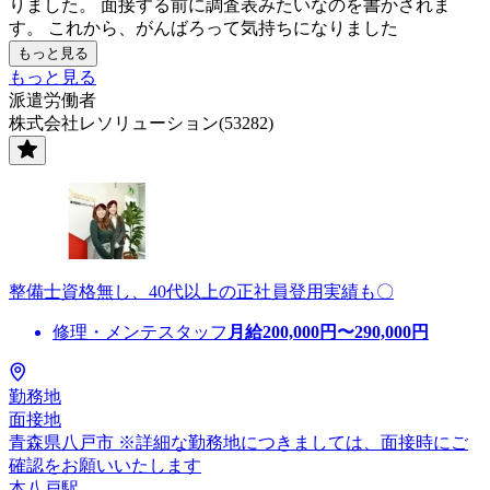
りました。 面接する前に調査表みたいなのを書かされま
す。 これから、がんばろって気持ちになりました
もっと見る
もっと見る
派遣労働者
株式会社レソリューション(53282)
整備士資格無し、40代以上の正社員登用実績も〇
修理・メンテスタッフ
月給
200,000
円〜
290,000
円
勤務地
面接地
青森県八戸市 ※詳細な勤務地につきましては、面接時にご
確認をお願いいたします
本八戸駅