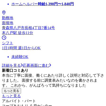
ホームヘルパー
時給
1,390
円〜
1,840
円
勤務地
面接地
青森県八戸市長根4丁目7番14号
本八戸駅 徒歩11分
シフト
1日1時間 週1日からOK
未経験OK
詳細を見る
応募画面に進む
新着口コミあり
本当に丁寧に面接、働くにあたり詳しく説明と対応して下さ
りました。 面接する前に調査表みたいなのを書かされま
す。 これから、がんばろって気持ちになりました
もっと見る
もっと見る
アルバイト・パート
コープあおもり 八戸センター