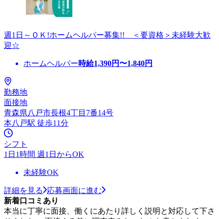
週1日～ＯＫ!ホームヘルパー募集!! ＜要資格＞未経験大歓
迎☆
ホームヘルパー
時給
1,390
円〜
1,840
円
勤務地
面接地
青森県八戸市長根4丁目7番14号
本八戸駅 徒歩11分
シフト
1日1時間 週1日からOK
未経験OK
詳細を見る
応募画面に進む
新着口コミあり
本当に丁寧に面接、働くにあたり詳しく説明と対応して下さ