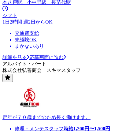
本八戸駅、小中野駅、長苗代駅
シフト
1日2時間 週2日からOK
交通費支給
未経験OK
まかないあり
詳細を見る
応募画面に進む
アルバイト・パート
株式会社弘善商会 スキマスタッフ
定年が７０歳までのため長く働けます。
修理・メンテスタッフ
時給
1,200
円〜
1,500
円