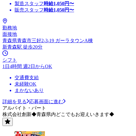
製造スタッフ
時給
1,050
円〜
販売スタッフ
時給
1,050
円〜
勤務地
面接地
青森県青森市三好2-3-19 ガーラタウンA棟
新青森駅 徒歩20分
シフト
1日4時間 週2日からOK
交通費支給
未経験OK
まかないあり
詳細を見る
応募画面に進む
アルバイト・パート
株式会社創新◆青森県内どこでもお迎えいきます◆