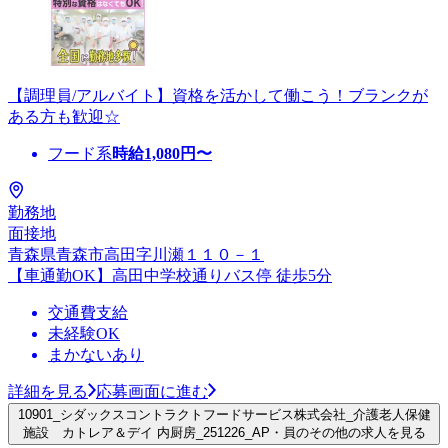
【調理員/アルバイト】資格を活かして働こう！ブランクが
ある方も歓迎☆
フード系
時給
1,080
円〜
勤務地
面接地
青森県青森市高田字川瀬１１０－１
【車通勤OK】高田中学校通りバス停 徒歩5分
交通費支給
未経験OK
まかないあり
詳細を見る
応募画面に進む
10901_シダックスコントラクトフードサービス株式会社_介護老人保健
施設 カトレア＆デイ 内厨房_251226_AP・員のその他の求人を見る