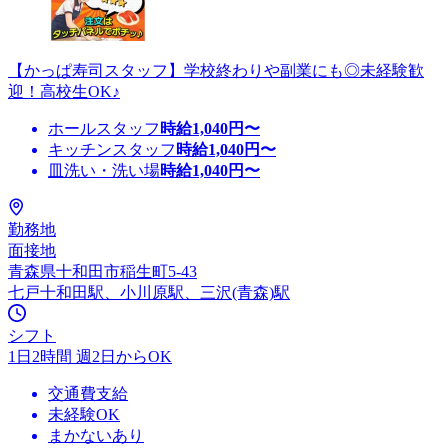
【かっぱ寿司スタッフ】学校終わりや副業にも◎未経験歓
迎！高校生OK♪
ホールスタッフ
時給
1,040
円〜
キッチンスタッフ
時給
1,040
円〜
皿洗い・洗い場
時給
1,040
円〜
勤務地
面接地
青森県十和田市稲生町5-43
七戸十和田駅、小川原駅、三沢(青森)駅
シフト
1日2時間 週2日からOK
交通費支給
未経験OK
まかないあり