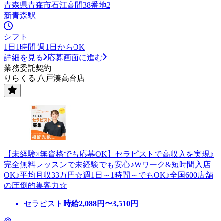
青森県青森市石江高間38番地2
新青森駅
シフト
1日1時間 週1日からOK
詳細を見る
応募画面に進む
業務委託契約
りらくる 八戸湊高台店
【未経験×無資格でも応募OK】セラピストで高収入を実現♪
完全無料レッスンで未経験でも安心♪Wワーク&短時間入店
OK♪平均月収33万円☆週1日～1時間～でもOK♪全国600店舗
の圧倒的集客力☆
セラピスト
時給
2,088
円〜
3,510
円