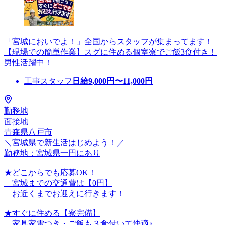
「宮城においでよ！」全国からスタッフが集まってます！
【現場での簡単作業】スグに住める個室寮でご飯3食付き！
男性活躍中！
工事スタッフ
日給
9,000
円〜
11,000
円
勤務地
面接地
青森県八戸市
＼宮城県で新生活はじめよう！／
勤務地：宮城県一円にあり
★どこからでも応募OK！
宮城までの交通費は【0円】
お近くまでお迎えに行きます！
★すぐに住める【寮完備】
家具家電つき・ご飯も３食付いて快適♪