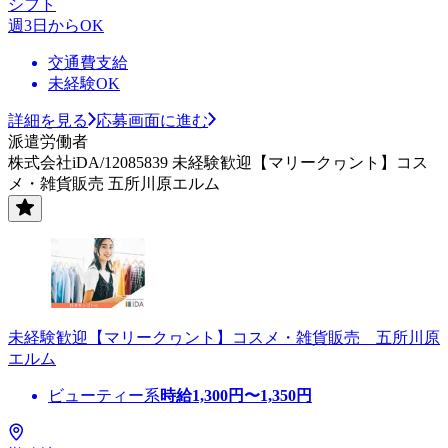
シフト
週3日からOK
交通費支給
未経験OK
詳細を見る
応募画面に進む
派遣労働者
株式会社iDA/12085839 未経験歓迎【マリークヮント】コス
メ・雑貨販売 五所川原エルム
未経験歓迎【マリークヮント】コスメ・雑貨販売 五所川原
エルム
ビューティー系
時給
1,300
円〜
1,350
円