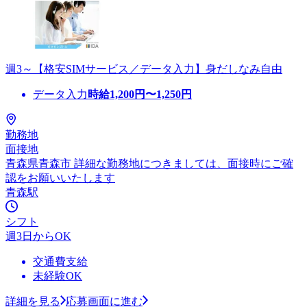
週3～【格安SIMサービス／データ入力】身だしなみ自由
データ入力
時給
1,200
円〜
1,250
円
勤務地
面接地
青森県青森市 詳細な勤務地につきましては、面接時にご確
認をお願いいたします
青森駅
シフト
週3日からOK
交通費支給
未経験OK
詳細を見る
応募画面に進む