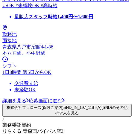
いOK #未経験OK #高時給
量販店スタッフ
時給
1,400
円〜
1,600
円
勤務地
面接地
青森県八戸市沼館4-1-86
本八戸駅、小中野駅
シフト
1日8時間 週5日からOK
交通費支給
未経験OK
詳細を見る
応募画面に進む
株式会社フェローズ(保険ご案内)SND_IN_197_118T(A)(SND)のその他
の求人を見る
業務委託契約
りらくる 青森西バイパス店3