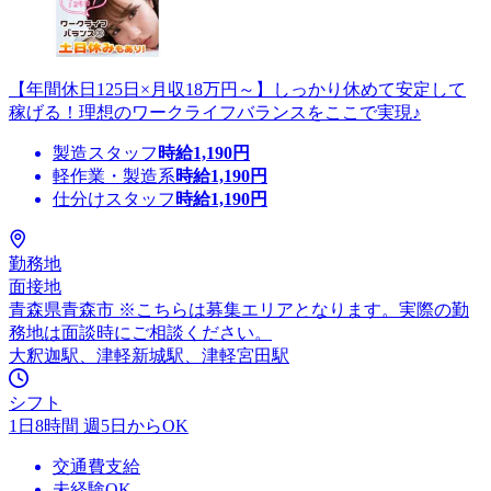
【年間休日125日×月収18万円～】しっかり休めて安定して
稼げる！理想のワークライフバランスをここで実現♪
製造スタッフ
時給
1,190
円
軽作業・製造系
時給
1,190
円
仕分けスタッフ
時給
1,190
円
勤務地
面接地
青森県青森市 ※こちらは募集エリアとなります。実際の勤
務地は面談時にご相談ください。
大釈迦駅、津軽新城駅、津軽宮田駅
シフト
1日8時間 週5日からOK
交通費支給
未経験OK