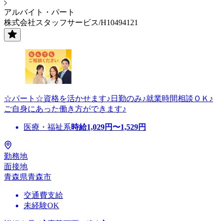
アルバイト・パート
株式会社スタッフサービス/H10494121
☆パート☆資格を活かせます♪日勤のみ♪就業時間相談ＯＫ♪
ご自身にあった働き方ができます♪
医療・福祉系
時給
1,029
円〜
1,529
円
勤務地
面接地
青森県青森市
交通費支給
未経験OK