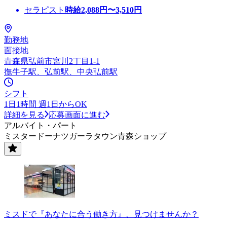
セラピスト
時給
2,088
円〜
3,510
円
勤務地
面接地
青森県弘前市宮川2丁目1-1
撫牛子駅、弘前駅、中央弘前駅
シフト
1日1時間 週1日からOK
詳細を見る
応募画面に進む
アルバイト・パート
ミスタードーナツガーラタウン青森ショップ
ミスドで『あなたに合う働き方』、見つけませんか？