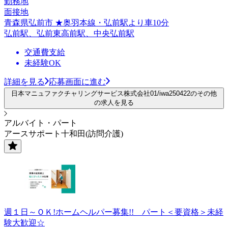
勤務地
面接地
青森県弘前市 ★奥羽本線・弘前駅より車10分
弘前駅、弘前東高前駅、中央弘前駅
交通費支給
未経験OK
詳細を見る
応募画面に進む
日本マニュファクチャリングサービス株式会社01/iwa250422のその他
の求人を見る
アルバイト・パート
アースサポート十和田(訪問介護)
週１日～ＯＫ!ホームヘルパー募集!! パート＜要資格＞未経
験大歓迎☆