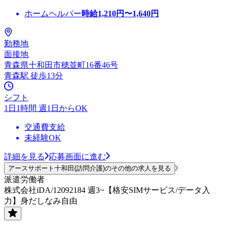
ホームヘルパー
時給
1,210
円〜
1,640
円
勤務地
面接地
青森県十和田市穂並町16番46号
青森駅 徒歩13分
シフト
1日1時間 週1日からOK
交通費支給
未経験OK
詳細を見る
応募画面に進む
アースサポート十和田(訪問介護)のその他の求人を見る
派遣労働者
株式会社iDA/12092184 週3~【格安SIMサービス/データ入
力】身だしなみ自由