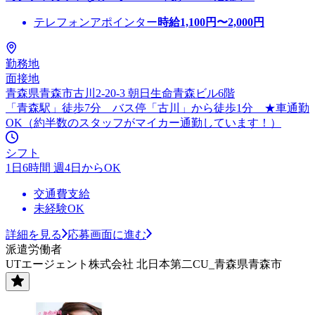
テレフォンアポインター
時給
1,100
円〜
2,000
円
勤務地
面接地
青森県青森市古川2-20-3 朝日生命青森ビル6階
「青森駅」徒歩7分 バス停「古川」から徒歩1分 ★車通勤
OK（約半数のスタッフがマイカー通勤しています！）
シフト
1日6時間 週4日からOK
交通費支給
未経験OK
詳細を見る
応募画面に進む
派遣労働者
UTエージェント株式会社 北日本第二CU_青森県青森市