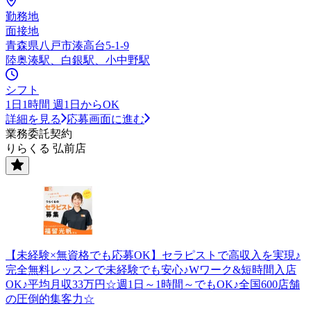
勤務地
面接地
青森県八戸市湊高台5-1-9
陸奥湊駅、白銀駅、小中野駅
シフト
1日1時間 週1日からOK
詳細を見る
応募画面に進む
業務委託契約
りらくる 弘前店
【未経験×無資格でも応募OK】セラピストで高収入を実現♪
完全無料レッスンで未経験でも安心♪Wワーク&短時間入店
OK♪平均月収33万円☆週1日～1時間～でもOK♪全国600店舗
の圧倒的集客力☆