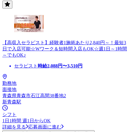
【高収入セラピスト】経験者1施術あたり2,840円～！最短3
日で入店可能☆Wワーク＆短時間入店もOK☆週1日～1時間
～でもOK♪
セラピスト
時給
2,088
円〜
3,510
円
勤務地
面接地
青森県青森市石江高間38番地2
新青森駅
シフト
1日1時間 週1日からOK
詳細を見る
応募画面に進む