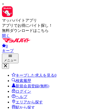
×
マッハバイトアプリ
アプリでお得にバイト探し！
無料ダウンロードはこちら
開く
0
キープ
メニュー
キープした求人を見る
0
検索履歴
新規会員登録(無料)
ログイン
ヘルプ
エリアから探す
駅から探す