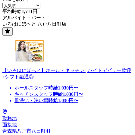
平均時給
1,711
円
アルバイト・パート
いろはにほへと 八戸八日町店
【いろはにほへと】ホール・キッチン | バイトデビュー歓迎
♪シフト融通◎
ホールスタッフ
時給
1,030
円〜
キッチンスタッフ
時給
1,030
円〜
皿洗い・洗い場
時給
1,030
円〜
勤務地
面接地
青森県八戸市八日町41