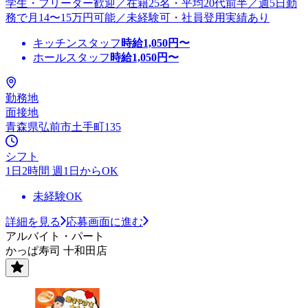
学生・フリーター歓迎／在籍25名・平均20代前半／週5日勤
務で月14〜15万円可能／未経験可・社員登用実績あり
キッチンスタッフ
時給
1,050
円〜
ホールスタッフ
時給
1,050
円〜
勤務地
面接地
青森県弘前市土手町135
シフト
1日2時間 週1日からOK
未経験OK
詳細を見る
応募画面に進む
アルバイト・パート
かっぱ寿司 十和田店