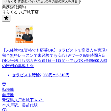
りらくる 青森西バイパス店3のその他の求人を見る
業務委託契約
りらくる 八戸城下店
【未経験×無資格でも応募OK】セラピストで高収入を実現♪
完全無料レッスンで未経験でも安心♪Wワーク&短時間入店
OK♪平均月収33万円☆週1日～1時間～でもOK♪全国600店舗
の圧倒的集客力☆
セラピスト
時給
2,088
円〜
3,510
円
勤務地
面接地
青森県八戸市城下3-1-21
本八戸駅、長苗代駅