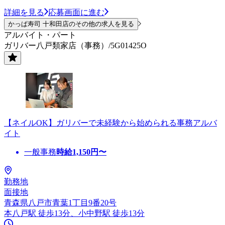
詳細を見る
応募画面に進む
かっぱ寿司 十和田店のその他の求人を見る
アルバイト・パート
ガリバー八戸類家店（事務）/5G01425O
【ネイルOK】ガリバーで未経験から始められる事務アルバ
イト
一般事務
時給
1,150
円〜
勤務地
面接地
青森県八戸市青葉1丁目9番20号
本八戸駅 徒歩13分、小中野駅 徒歩13分