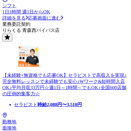
シフト
1日1時間 週1日からOK
詳細を見る
応募画面に進む
業務委託契約
りらくる 青森西バイパス店
【未経験×無資格でも応募OK】セラピストで高収入を実現♪
完全無料レッスンで未経験でも安心♪Wワーク&短時間入店
OK♪平均月収33万円☆週1日～1時間～でもOK♪全国600店舗
の圧倒的集客力☆
セラピスト
時給
2,088
円〜
3,510
円
勤務地
面接地