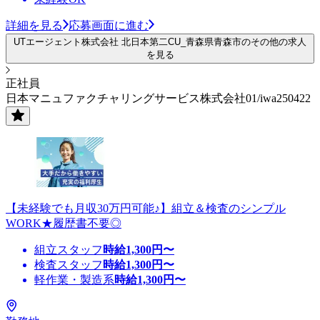
詳細を見る
応募画面に進む
UTエージェント株式会社 北日本第二CU_青森県青森市のその他の求人
を見る
正社員
日本マニュファクチャリングサービス株式会社01/iwa250422
【未経験でも月収30万円可能♪】組立＆検査のシンプル
WORK★履歴書不要◎
組立スタッフ
時給
1,300
円〜
検査スタッフ
時給
1,300
円〜
軽作業・製造系
時給
1,300
円〜