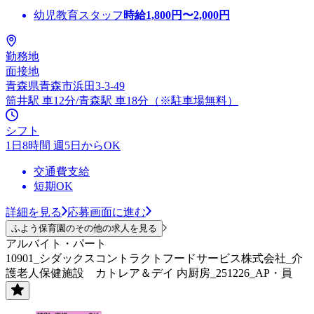
幼児教育スタッフ
時給
1,800
円〜
2,000
円
勤務地
面接地
青森県青森市浜田3-3-49
筒井駅 車12分/青森駅 車18分（※駐車場無料）
シフト
1日8時間 週5日からOK
交通費支給
短期OK
詳細を見る
応募画面に進む
ふよう保育園のその他の求人を見る
アルバイト・パート
10901_シダックスコントラクトフードサービス株式会社_介
護老人保健施設 カトレア＆デイ 内厨房_251226_AP・員