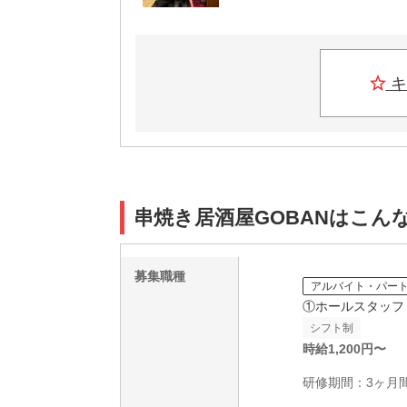
キ
串焼き居酒屋GOBANはこん
募集職種
アルバイト・パー
①ホールスタッフ
シフト制
時給
1,200
円〜
研修期間：3ヶ月間