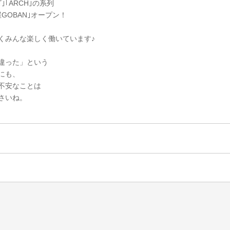
｢ARCH｣の系列
GOBAN｣オープン！
くみんな楽しく働いています♪
違った」という
にも、
不安なことは
さいね。