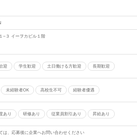
N
１−３ イーヲカビル１階
歓迎
学生歓迎
土日働ける方歓迎
長期歓迎
未経験者OK
高校生不可
経験者優遇
度あり
研修あり
従業員割引あり
昇給あり
ては、応募後に企業へお問い合わせください