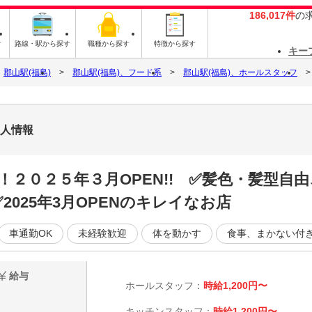
186,017件
の
す
路線・駅から探す
職種から探す
特徴から探す
キー
郡山駅(福島)
郡山駅(福島)、フード系
郡山駅(福島)、ホールスタッフ
求人情報
２０２５年３月OPEN!! ✅髪色・髪型自由
2025年3月OPENのキレイなお店
車通勤OK
未経験歓迎
体を動かす
食事、まかない付
給与
ホールスタッフ：
時給1,200円〜
キッチンスタッフ：
時給1,200円〜