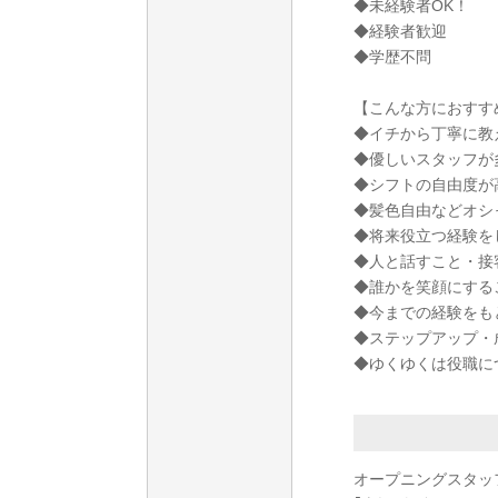
◆未経験者OK！
◆経験者歓迎
◆学歴不問
【こんな方におすす
◆イチから丁寧に教
◆優しいスタッフが
◆シフトの自由度が
◆髪色自由などオシ
◆将来役立つ経験を
◆人と話すこと・接
◆誰かを笑顔にする
◆今までの経験をも
◆ステップアップ・
◆ゆくゆくは役職に
オープニングスタッ