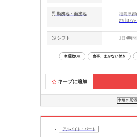
勤務地・面接地
福島県郡
郡山駅か
シフト
1日4時間
車通勤OK
食事、まかない付き
キープに追加
串焼き居酒
アルバイト・パート