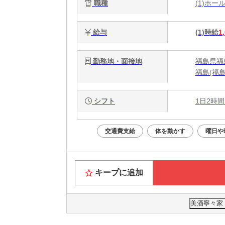
職種
(1)ホ
給与
(1)時給
1
勤務地・面接地
福島県福
福島(福
シフト
1日2時間
交通費支給
体を動かす
曜日や
キープに追加
美酒寧々家