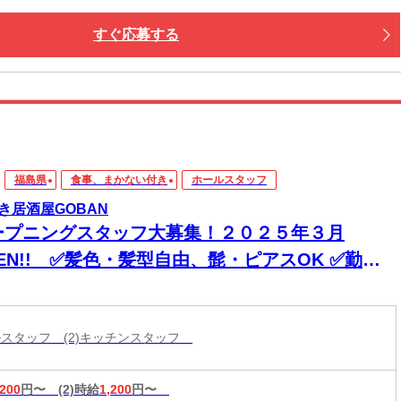
すぐ応募する
福島県
食事、まかない付き
ホールスタッフ
き居酒屋GOBAN
ープニングスタッフ大募集！２０２５年３月
EN!! ✅髪色・髪型自由、髭・ピアスOK ✅勤務
相談OK！希望は考慮します！ ✅2025年3月
PENのキレイなお店
ールスタッフ (2)キッチンスタッフ
,200
円〜
(2)時給
1,200
円〜