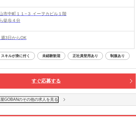
山市中町１１−３ イーヲカビル１階
ら徒歩４分
 週3日からOK
スキルが身に付く
未経験歓迎
正社員登用あり
制服あり
すぐ応募する
屋GOBANのその他の求人を見る