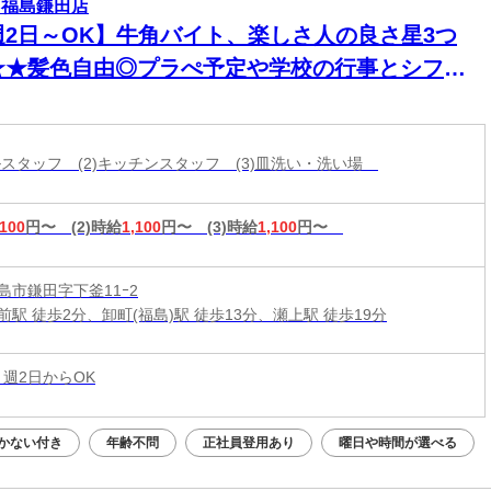
 福島鎌田店
週2日～OK】牛角バイト、楽しさ人の良さ星3つ
★★髪色自由◎プラぺ予定や学校の行事とシフト
談可！学生活躍中＊
ールスタッフ (2)キッチンスタッフ (3)皿洗い・洗い場
,100
円〜
(2)時給
1,100
円〜
(3)時給
1,100
円〜
島市鎌田字下釜11ｰ2
駅 徒歩2分、卸町(福島)駅 徒歩13分、瀬上駅 徒歩19分
 週2日からOK
かない付き
年齢不問
正社員登用あり
曜日や時間が選べる