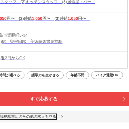
ールスタッフ (2)キッチンスタッフ (3)居酒屋・バー
,050
円〜
(2)時給
1,050
円〜
(3)時給
1,050
円〜
島市置賜町5-34
島)駅、曽根田駅、美術館図書館前駅
 週2日からOK
時間が選べる
語学力を生かせる
年齢不問
バイク通勤OK
すぐ応募する
 福島駅前店のその他の求人を見る