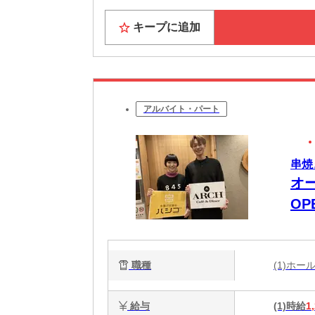
キープに追加
アルバイト・パート
串焼
オ
OP
時間
O
職種
(1)ホ
給与
(1)時給
1