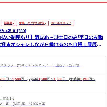
福島県
食事、まかない付き
ホールスタッフ
山店_01[390]
前払い制度あり】週1/3h～◎土日のみ/平日のみ勤
歓迎★オシャレしながら働けるのも自慢！履歴書
要ですぐはじめちゃおう★
ールスタッフ (2)キッチンスタッフ (3)皿洗い・洗い場
,200
円〜
1,500
円
(2)時給
1,200
円〜
1,500
円
(3)時給
1,200
円〜
山市南1-8
駅、郡山(福島)駅、郡山富田駅