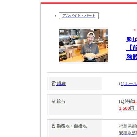
アルバイト・パート
豚山郡
【
務
不
職種
(1)ホ
給与
(1)時給
1
1,500
円
勤務地・面接地
福島県郡
安積永盛