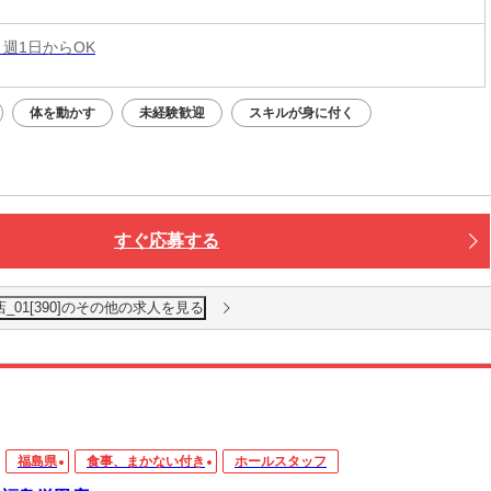
 週1日からOK
体を動かす
未経験歓迎
スキルが身に付く
すぐ応募する
_01[390]のその他の求人を見る
福島県
食事、まかない付き
ホールスタッフ