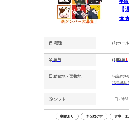
牛角
【
★
相
職種
(1)ホ
給与
(1)時給
1
勤務地・面接地
福島県福
福島学院前
シフト
1日2時間
制服あり
体を動かす
食事、ま