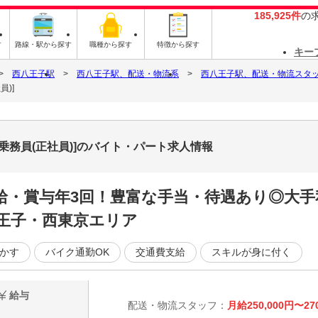
185,925件
の
す
路線・駅から探す
職種から探す
特徴から探す
キー
西八王子駅
西八王子駅、配送・物流系
西八王子駅、配送・物流スタ
)]
乗務員(正社員)]のバイト・パート求人情報
給・賞与年3回！豊富な手当・待遇あり◎大
王子・西東京エリア
かす
バイク通勤OK
交通費支給
スキルが身に付く
給与
配送・物流スタッフ：
月給250,000円〜27