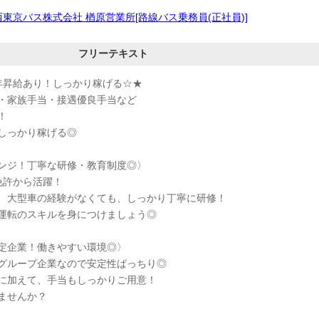
西東京バス株式会社 楢原営業所[路線バス乗務員(正社員)]
フリーテキスト
年昇給あり！しっかり稼げる☆★
・家族手当・接遇優良手当など
！
しっかり稼げる◎
ンジ！丁寧な研修・教育制度◎〉
免許から活躍！
、大型車の経験がなくても、しっかり丁寧に研修！
運転のスキルを身につけましょう◎
定企業！働きやすい環境◎〉
グループ企業なので安定性ばっちり◎
に加えて、手当もしっかりご用意！
ませんか？