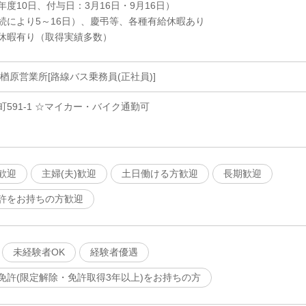
度10日、付与日：3月16日・9月16日）
続により5～16日）、慶弔等、各種有給休暇あり
休暇有り（取得実績多数）
楢原営業所[路線バス乗務員(正社員)]
591-1 ☆マイカー・バイク通勤可
歓迎
主婦(夫)歓迎
土日働ける方歓迎
長期歓迎
許をお持ちの方歓迎
未経験者OK
経験者優遇
免許(限定解除・免許取得3年以上)をお持ちの方