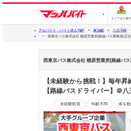
エリアから探
アルバイト・バイト求人TOP
東京都
八王子市
西東京バス株式会社 楢原営業所[路線バス乗務員(正社員
西東京バス株式会社 楢原営業所[路線バス
【未経験から挑戦！】毎年昇
【路線バスドライバー】＠八
未経験歓迎
年齢不問
体を動