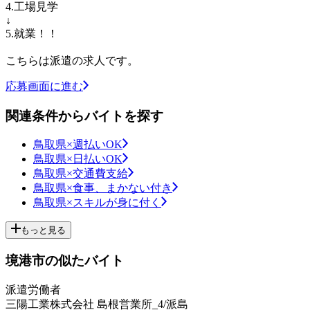
4.工場見学
↓
5.就業！！
こちらは派遣の求人です。
応募画面に進む
関連条件からバイトを探す
鳥取県×週払いOK
鳥取県×日払いOK
鳥取県×交通費支給
鳥取県×食事、まかない付き
鳥取県×スキルが身に付く
もっと見る
境港市の似たバイト
派遣労働者
三陽工業株式会社 島根営業所_4/派島