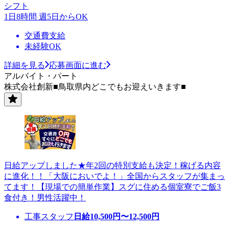
シフト
1日8時間 週5日からOK
交通費支給
未経験OK
詳細を見る
応募画面に進む
アルバイト・パート
株式会社創新■鳥取県内どこでもお迎えいきます■
日給アップしました★年2回の特別支給も決定！稼げる内容
に進化！！「大阪においでよ！」全国からスタッフが集まっ
てます！【現場での簡単作業】スグに住める個室寮でご飯3
食付き！男性活躍中！
工事スタッフ
日給
10,500
円〜
12,500
円