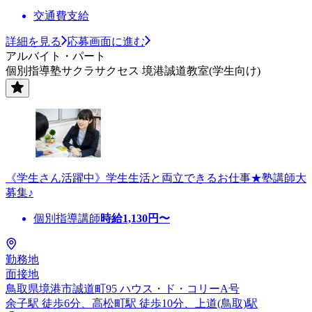
交通費支給
詳細を見る
応募画面に進む
アルバイト・パート
個別指導塾サクラサクセス 境港誠道教室(学生向け)
《学生さん活躍中》学生生活と両立できるお仕事★塾講師大
募集♪
個別指導講師
時給
1,130
円〜
勤務地
面接地
鳥取県境港市誠道町95 ハウス・ド・コリーA号
余子駅 徒歩6分、高松町駅 徒歩10分、上道(鳥取)駅