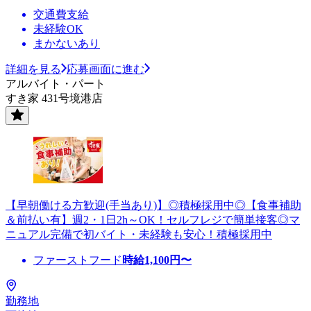
交通費支給
未経験OK
まかないあり
詳細を見る
応募画面に進む
アルバイト・パート
すき家 431号境港店
【早朝働ける方歓迎(手当あり)】◎積極採用中◎【食事補助
＆前払い有】週2・1日2h～OK！セルフレジで簡単接客◎マ
ニュアル完備で初バイト・未経験も安心！積極採用中
ファーストフード
時給
1,100
円〜
勤務地