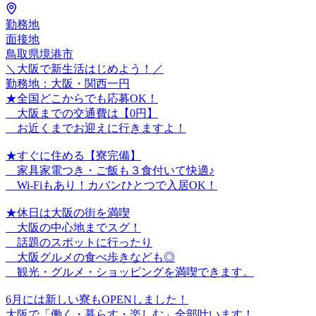
勤務地
面接地
鳥取県境港市
＼大阪で新生活はじめよう！／
勤務地：大阪・関西一円
★全国どこからでも応募OK！
大阪までの交通費は【0円】
お近くまでお迎えに行きますよ！
★すぐに住める【寮完備】
家具家電つき・ご飯も３食付いて快適♪
Wi-Fiもあり！カバンひとつで入居OK！
★休日は大阪の街を満喫
大阪の中心地までスグ！
話題のスポットに行ったり
大阪グルメの食べ歩きなども◎
観光・グルメ・ショッピングを満喫できます。
6月には新しい寮もOPENしました！
大阪で「働く・暮らす・楽しむ」全部叶います！