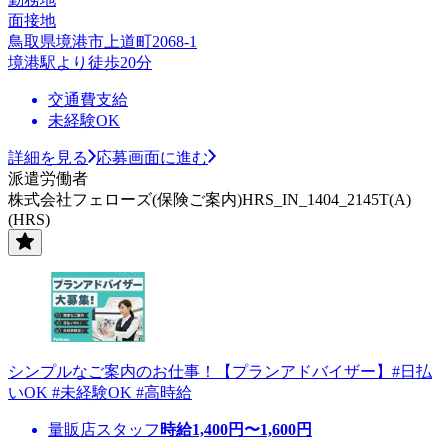
面接地
鳥取県境港市上道町2068-1
境港駅より徒歩20分
交通費支給
未経験OK
詳細を見る
応募画面に進む
派遣労働者
株式会社フェローズ(保険ご案内)HRS_IN_1404_2145T(A)
(HRS)
シンプルなご案内のお仕事！【プランアドバイザー】#日払
いOK #未経験OK #高時給
量販店スタッフ
時給
1,400
円〜
1,600
円