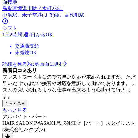
面接地
鳥取県境港市財ノ木町236-1
中浜駅、米子空港(ＪＲ)駅、高松町駅
シフト
1日2時間 週2日からOK
交通費支給
未経験OK
詳細を見る
応募画面に進む
新着口コミあり
ファストフード店なので素早い対応が求められますが、ただ
早いだけではない接客や対応を意識して働いております。リ
ズムの良い流れるような仕事が出来るよう心掛けて行きま
す。
もっと見る
もっと見る
アルバイト・パート
HAIR SALON IWASAKI 鳥取外江店［パート］スタイリスト
(株式会社ハクブン)