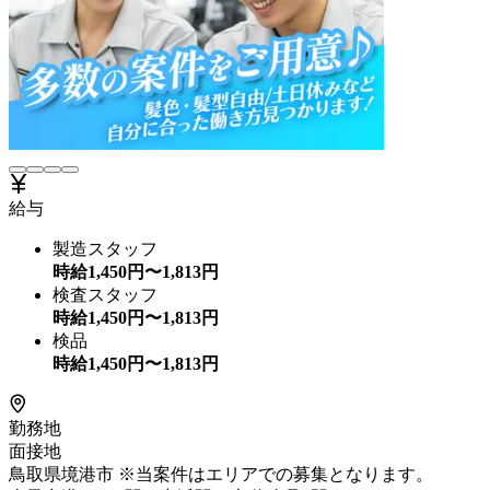
給与
製造スタッフ
時給
1,450
円〜
1,813
円
検査スタッフ
時給
1,450
円〜
1,813
円
検品
時給
1,450
円〜
1,813
円
勤務地
面接地
鳥取県境港市 ※当案件はエリアでの募集となります。