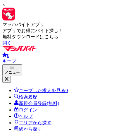
×
マッハバイトアプリ
アプリでお得にバイト探し！
無料ダウンロードはこちら
開く
0
キープ
メニュー
キープした求人を見る
0
検索履歴
新規会員登録(無料)
ログイン
ヘルプ
エリアから探す
駅から探す