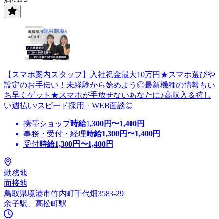
【スマホ案内スタッフ】入社祝金最大10万円★スマホ選びや
設定のお手伝い！未経験から始めよう◎最新機種の情報もい
ち早くゲット★スマホが手放せないあなたに♪高収入＆嬉し
い週払い/スピード採用・WEB面談◎
携帯ショップ
時給
1,300
円〜
1,400
円
事務・受付・経理
時給
1,300
円〜
1,400
円
受付
時給
1,300
円〜
1,400
円
勤務地
面接地
鳥取県境港市竹内町千代畑3583-29
余子駅、高松町駅