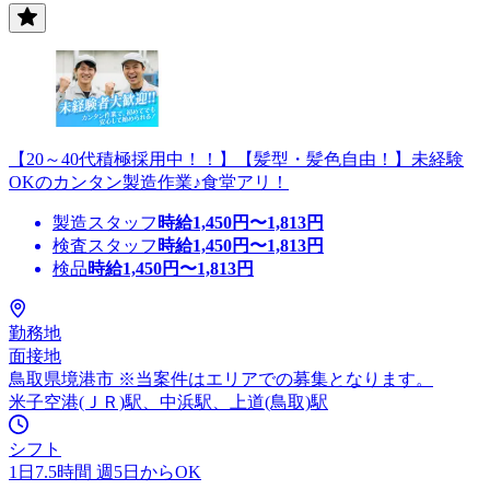
【20～40代積極採用中！！】【髪型・髪色自由！】未経験
OKのカンタン製造作業♪食堂アリ！
製造スタッフ
時給
1,450
円〜
1,813
円
検査スタッフ
時給
1,450
円〜
1,813
円
検品
時給
1,450
円〜
1,813
円
勤務地
面接地
鳥取県境港市 ※当案件はエリアでの募集となります。
米子空港(ＪＲ)駅、中浜駅、上道(鳥取)駅
シフト
1日7.5時間 週5日からOK