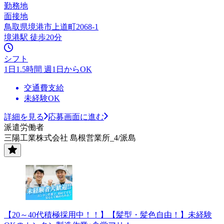
勤務地
面接地
鳥取県境港市上道町2068-1
境港駅 徒歩20分
シフト
1日1.5時間 週1日からOK
交通費支給
未経験OK
詳細を見る
応募画面に進む
派遣労働者
三陽工業株式会社 島根営業所_4/派島
【20～40代積極採用中！！】【髪型・髪色自由！】未経験