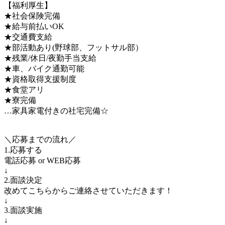
【福利厚生】
★社会保険完備
★給与前払いOK
★交通費支給
★部活動あり(野球部、フットサル部）
★残業/休日/夜勤手当支給
★車、バイク通勤可能
★資格取得支援制度
★食堂アリ
★寮完備
…家具家電付きの社宅完備☆
＼応募までの流れ／
1.応募する
電話応募 or WEB応募
↓
2.面談決定
改めてこちらからご連絡させていただきます！
↓
3.面談実施
↓