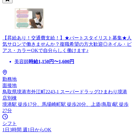
【昇給あり！交通費支給！】★パートスタイリスト募集★人
気サロンで働きませんか？復職希望の方大歓迎◎ネイル・ピ
アス・カラーOKで自分らしく働けます♪
美容師
時給
1,150
円〜
1,600
円
勤務地
面接地
鳥取県境港市外江町2243-1 スーパードラッグひまわり境港
店別棟
境港駅 徒歩17分、馬場崎町駅 徒歩20分、上道(鳥取)駅 徒歩
27分
シフト
1日3時間 週1日からOK