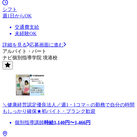
シフト
週1日からOK
交通費支給
未経験OK
詳細を見る
応募画面に進む
アルバイト・パート
ナビ個別指導学院 境港校
＼健康経営認定優良法人／週1・1コマ～の勤務で自分の時間
もしっかり確保★初バイト・ブランク歓迎
個別指導講師
時給
1,140
円〜
1,466
円