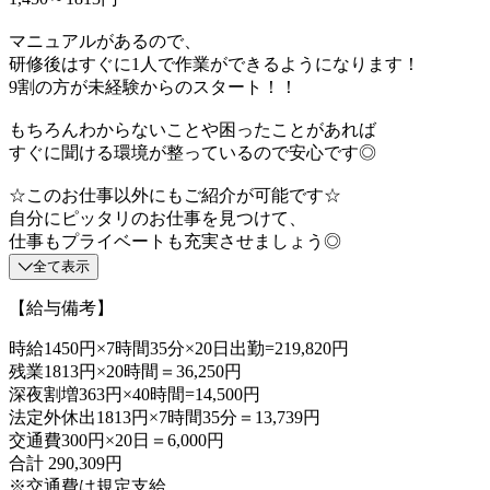
マニュアルがあるので、
研修後はすぐに1人で作業ができるようになります！
9割の方が未経験からのスタート！！
もちろんわからないことや困ったことがあれば
すぐに聞ける環境が整っているので安心です◎
☆このお仕事以外にもご紹介が可能です☆
自分にピッタリのお仕事を見つけて、
仕事もプライベートも充実させましょう◎
全て表示
【給与備考】
時給1450円×7時間35分×20日出勤=219,820円
残業1813円×20時間＝36,250円
深夜割増363円×40時間=14,500円
法定外休出1813円×7時間35分＝13,739円
交通費300円×20日＝6,000円
合計 290,309円
※交通費は規定支給