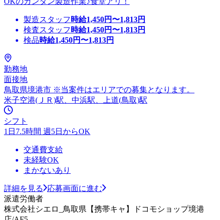
OKのカンタン製造作業♪食堂アリ！
製造スタッフ
時給
1,450
円〜
1,813
円
検査スタッフ
時給
1,450
円〜
1,813
円
検品
時給
1,450
円〜
1,813
円
勤務地
面接地
鳥取県境港市 ※当案件はエリアでの募集となります。
米子空港(ＪＲ)駅、中浜駅、上道(鳥取)駅
シフト
1日7.5時間 週5日からOK
交通費支給
未経験OK
まかないあり
詳細を見る
応募画面に進む
派遣労働者
株式会社シエロ_鳥取県【携帯キャ】ドコモショップ境港
店/AF5