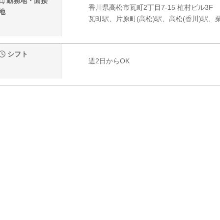
勤務地・面接
香川県高松市瓦町2丁目7-15 植村ビル3F
地
瓦町駅、片原町(高松)駅、高松(香川)駅、
シフト
週2日からOK