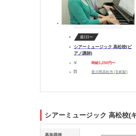
週2日〜
シアーミュージック 高松校(ピ
アノ講師)
時給1,250円〜
香川県高松市 (瓦町駅)
シアーミュージック 高松校(
募集職種