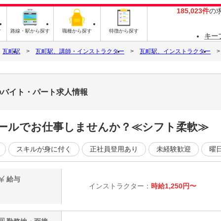
185,023件
の
す
路線・駅から探す
職種から探す
特徴から探す
キー
瓦町駅
瓦町駅、講師・インストラクター
瓦町駅、インストラクター
のバイト・パート求人情報
ールでお仕事しませんか？≪シフト柔軟≫
スキルが身に付く
正社員登用あり
未経験歓迎
曜
給与
インストラクター：
時給1,250円〜