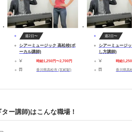
週2日〜
週2日〜
シアーミュージック 高松校(ボ
シアーミュージッ
ーカル講師)
し方講師)
時給1,250円〜2,700円
時給1,25
香川県高松市 (瓦町駅)
香川県高松
ギター講師)はこんな職場！