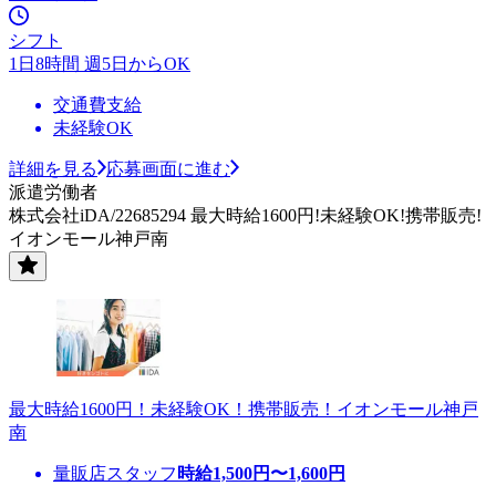
シフト
1日8時間 週5日からOK
交通費支給
未経験OK
詳細を見る
応募画面に進む
派遣労働者
株式会社iDA/22685294 最大時給1600円!未経験OK!携帯販売!
イオンモール神戸南
最大時給1600円！未経験OK！携帯販売！イオンモール神戸
南
量販店スタッフ
時給
1,500
円〜
1,600
円