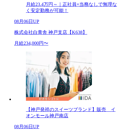
月給23.4万円～｜正社員×当務なしで無理な
く安定勤務が可能！
08月06日UP
株式会社白青舎 神戸支店【K638】
月給234,000円〜
【神戸発祥のスイーツブランド】販売 イ
オンモール神戸南店
08月06日UP