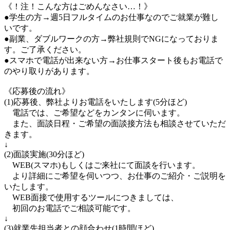
《！注！こんな方はごめんなさい…！》
●学生の方→週5日フルタイムのお仕事なのでご就業が難し
いです。
●副業、ダブルワークの方→弊社規則でNGになっておりま
す。ご了承ください。
●スマホで電話が出来ない方→お仕事スタート後もお電話で
のやり取りがあります。
《応募後の流れ》
(1)応募後、弊社よりお電話をいたします(5分ほど)
電話では、ご希望などをカンタンに伺います。
また、面談日程・ご希望の面談接方法も相談させていただ
きます。
↓
(2)面談実施(30分ほど)
WEB(スマホ)もしくはご来社にて面談を行います。
より詳細にご希望を伺いつつ、お仕事のご紹介・ご説明を
いたします。
WEB面接で使用するツールにつきましては、
初回のお電話でご相談可能です。
↓
(3)就業先担当者との顔合わせ(1時間ほど)