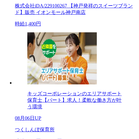
株式会社iDA/229100267 【神戸発祥のスイーツブラン
ド】販売 イオンモール神戸南店
時給1,400円
キッズコーポレーションのエリアサポート
保育士【パート】求人！柔軟な働き方が叶
う環境
08月06日UP
つくしんぼ保育所