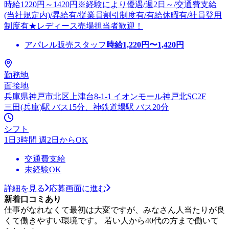
時給1220円～1420円※経験により優遇/週2日～/交通費支給
(当社規定内)/昇給有/従業員割引制度有/有給休暇有/社員登用
制度有★レディース売場担当者歓迎！
アパレル販売スタッフ
時給
1,220
円〜
1,420
円
勤務地
面接地
兵庫県神戸市北区上津台8-1-1 イオンモール神戸北SC2F
三田(兵庫)駅 バス15分、神鉄道場駅 バス20分
シフト
1日3時間 週2日からOK
交通費支給
未経験OK
詳細を見る
応募画面に進む
新着口コミあり
仕事がなれなくて最初は大変ですが、みなさん人当たりが良
くて働きやすい環境です。 若い人から40代の方まで働いて