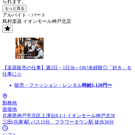
られます。
もっと見る
アルバイト・パート
島村楽器 イオンモール神戸北店
【楽器販売の仕事】週2日・1日3h～OK!未経験◎「好き」を
仕事に☆
販売・ファッション・レンタル
時給
1,120
円〜
勤務地
面接地
兵庫県神戸市北区上津台8-1-1 イオンモール神戸北3F
三田(兵庫)駅 バス15分、フラワータウン駅 徒歩36分
シフト