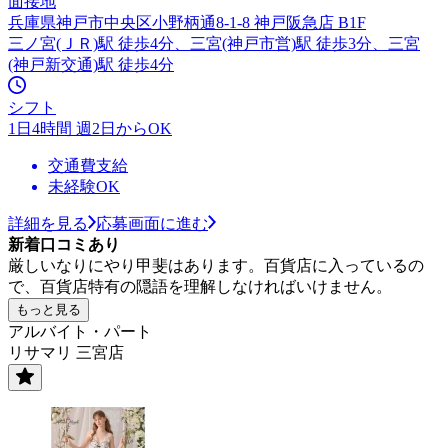
面接地
兵庫県神戸市中央区小野柄通8-1-8 神戸阪急店 B1F
三ノ宮(ＪＲ)駅 徒歩4分、三宮(神戸市営)駅 徒歩3分、三宮
(神戸新交通)駅 徒歩4分
シフト
1日4時間 週2日からOK
交通費支給
未経験OK
詳細を見る
応募画面に進む
新着口コミあり
厳しいなりにやり甲斐はあります。百貨店に入っているの
で、百貨店特有の隠語を理解しなければいけません。
もっと見る
アルバイト・パート
リサマリ 三宮店