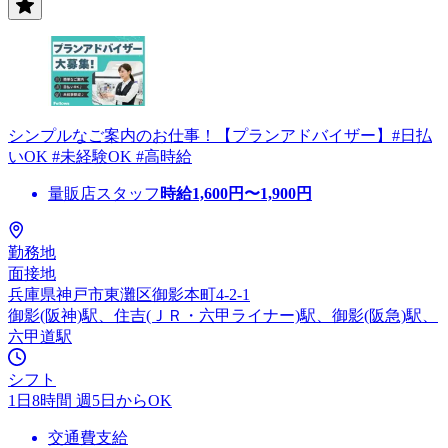
シンプルなご案内のお仕事！【プランアドバイザー】#日払
いOK #未経験OK #高時給
量販店スタッフ
時給
1,600
円〜
1,900
円
勤務地
面接地
兵庫県神戸市東灘区御影本町4-2-1
御影(阪神)駅、住吉(ＪＲ・六甲ライナー)駅、御影(阪急)駅、
六甲道駅
シフト
1日8時間 週5日からOK
交通費支給