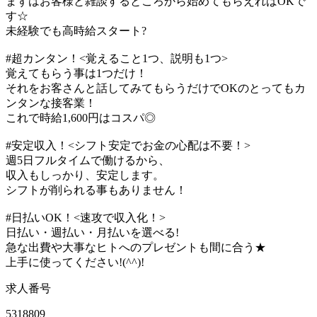
まずはお客様と雑談するところから始めてもらえればOKで
す☆
未経験でも高時給スタート?
#超カンタン！<覚えること1つ、説明も1つ>
覚えてもらう事は1つだけ！
それをお客さんと話してみてもらうだけでOKのとってもカ
ンタンな接客業！
これで時給1,600円はコスパ◎
#安定収入！<シフト安定でお金の心配は不要！>
週5日フルタイムで働けるから、
収入もしっかり、安定します。
シフトが削られる事もありません！
#日払いOK！<速攻で収入化！>
日払い・週払い・月払いを選べる!
急な出費や大事なヒトへのプレゼントも間に合う★
上手に使ってください!(^^)!
求人番号
5318809