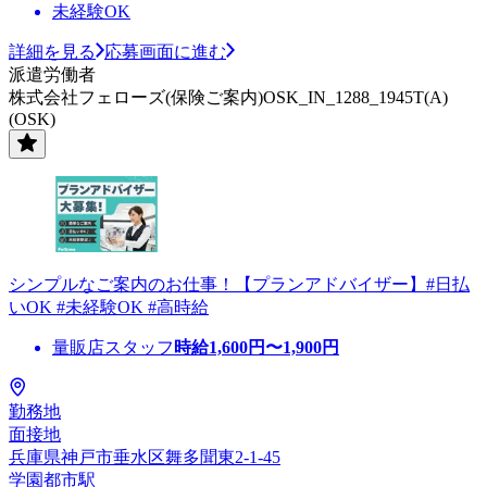
未経験OK
詳細を見る
応募画面に進む
派遣労働者
株式会社フェローズ(保険ご案内)OSK_IN_1288_1945T(A)
(OSK)
シンプルなご案内のお仕事！【プランアドバイザー】#日払
いOK #未経験OK #高時給
量販店スタッフ
時給
1,600
円〜
1,900
円
勤務地
面接地
兵庫県神戸市垂水区舞多聞東2-1-45
学園都市駅