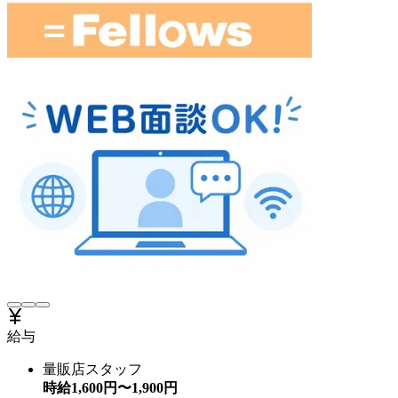
給与
量販店スタッフ
時給
1,600
円〜
1,900
円