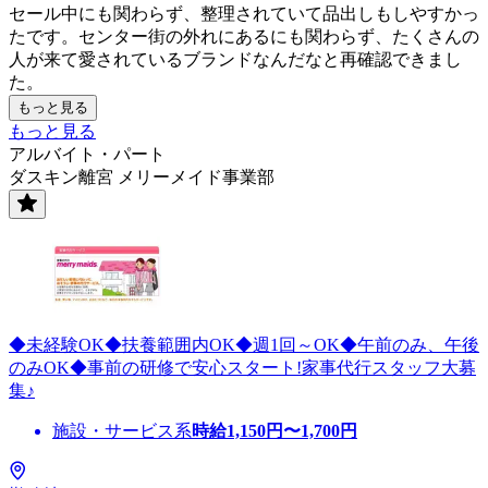
セール中にも関わらず、整理されていて品出しもしやすかっ
たです。センター街の外れにあるにも関わらず、たくさんの
人が来て愛されているブランドなんだなと再確認できまし
た。
もっと見る
もっと見る
アルバイト・パート
ダスキン離宮 メリーメイド事業部
◆未経験OK◆扶養範囲内OK◆週1回～OK◆午前のみ、午後
のみOK◆事前の研修で安心スタート!家事代行スタッフ大募
集♪
施設・サービス系
時給
1,150
円〜
1,700
円