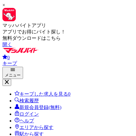
×
マッハバイトアプリ
アプリでお得にバイト探し！
無料ダウンロードはこちら
開く
0
キープ
メニュー
キープした求人を見る
0
検索履歴
新規会員登録(無料)
ログイン
ヘルプ
エリアから探す
駅から探す