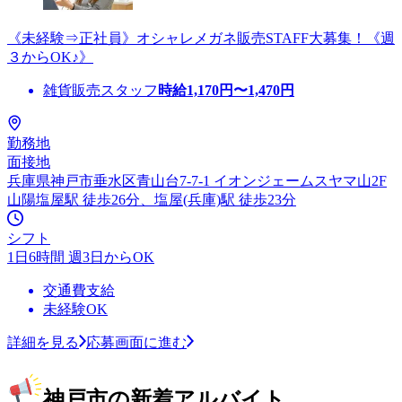
《未経験⇒正社員》オシャレメガネ販売STAFF大募集！《週
３からOK♪》
雑貨販売スタッフ
時給
1,170
円〜
1,470
円
勤務地
面接地
兵庫県神戸市垂水区青山台7-7-1 イオンジェームスヤマ山2F
山陽塩屋駅 徒歩26分、塩屋(兵庫)駅 徒歩23分
シフト
1日6時間 週3日からOK
交通費支給
未経験OK
詳細を見る
応募画面に進む
神戸市の新着アルバイト