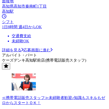
面接地
高知県高知市秦南町1丁目
高知駅
シフト
1日8時間 週4日からOK
交通費支給
未経験OK
詳細を見る
応募画面に進む
アルバイト・パート
ケーズデンキ高知駅前店(携帯電話販売スタッフ)
≪携帯電話販売スタッフ≫未経験者歓迎♪知識もスキルもゼ
ロからスタートＯＫ！