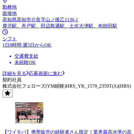
勤務地
面接地
高知県高知市介良字山ノ後乙1136-1
鹿児駅、舟戸駅、田辺島通駅、土佐大津駅、布師田駅
シフト
1日8時間 週5日からOK
交通費支給
未経験OK
詳細を見る
応募画面に進む
契約社員
株式会社フェローズ(YM経験)HRS_YK_1579_2359T(A)(HRS)
【ワイモバ】携帯販売の経験者さん限定！業界最高水準の高