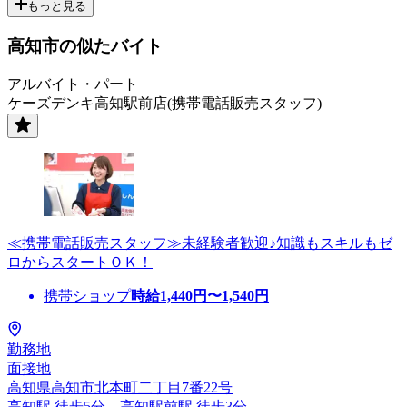
もっと見る
高知市の似たバイト
アルバイト・パート
ケーズデンキ高知駅前店(携帯電話販売スタッフ)
≪携帯電話販売スタッフ≫未経験者歓迎♪知識もスキルもゼ
ロからスタートＯＫ！
携帯ショップ
時給
1,440
円〜
1,540
円
勤務地
面接地
高知県高知市北本町二丁目7番22号
高知駅 徒歩5分、高知駅前駅 徒歩3分