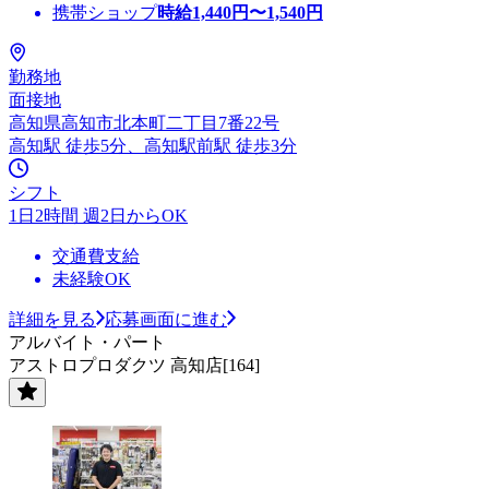
携帯ショップ
時給
1,440
円〜
1,540
円
勤務地
面接地
高知県高知市北本町二丁目7番22号
高知駅 徒歩5分、高知駅前駅 徒歩3分
シフト
1日2時間 週2日からOK
交通費支給
未経験OK
詳細を見る
応募画面に進む
アルバイト・パート
アストロプロダクツ 高知店[164]