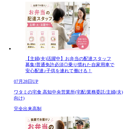
【主婦(夫)活躍中】お弁当の配達スタッフ
募集!普通免許必須◎乗り慣れた自家用車で
安心配達♪子供を連れて働ける！
07月28日UP
ワタミの宅食 高知中央営業所(宅配/業務委託/主婦(夫)
向け)
完全出来高制