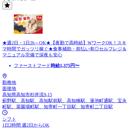
★週2日・1日2h～OK★【夜勤で高時給】WワークOK！スキ
マ時間でガッツリ稼ぐ★食事補助・前払い有◎セルフレジ＆
マニュアル完備で深夜も安心
ファーストフード
時給
1,375
円〜
勤務地
面接地
高知県高知市杉井流9-15
薊野駅、高知駅、高知駅前駅、高知橋駅、蓮池町通駅、宝永
町駅、菜園場町駅、知寄町一丁目駅、知寄町二丁目駅
シフト
1日2時間 週2日からOK