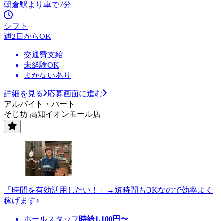
朝倉駅より車で7分
シフト
週2日からOK
交通費支給
未経験OK
まかないあり
詳細を見る
応募画面に進む
アルバイト・パート
そじ坊 高知イオンモール店
「時間を有効活用したい！」→短時間もOKなので効率よく
稼げます♪
ホールスタッフ
時給
1,100
円〜