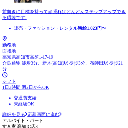
前向きに目標を持って頑張ればどんどんステップアップでき
る環境です!
販売・ファッション・レンタル
時給
1,023
円〜
勤務地
面接地
高知県高知市高須1-17-19
介良通駅 徒歩3分、新木(高知)駅 徒歩3分、布師田駅 徒歩21
分
シフト
1日3時間 週2日からOK
交通費支給
未経験OK
詳細を見る
応募画面に進む
アルバイト・パート
すき家 高知IC店3