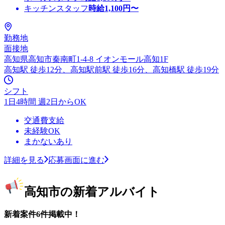
キッチンスタッフ
時給
1,100
円〜
勤務地
面接地
高知県高知市秦南町1-4-8 イオンモール高知1F
高知駅 徒歩12分、高知駅前駅 徒歩16分、高知橋駅 徒歩19分
シフト
1日4時間 週2日からOK
交通費支給
未経験OK
まかないあり
詳細を見る
応募画面に進む
高知市の新着アルバイト
新着案件6件掲載中！