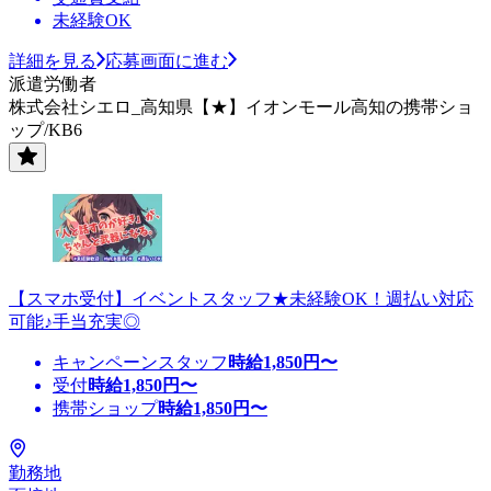
未経験OK
詳細を見る
応募画面に進む
派遣労働者
株式会社シエロ_高知県【★】イオンモール高知の携帯ショ
ップ/KB6
【スマホ受付】イベントスタッフ★未経験OK！週払い対応
可能♪手当充実◎
キャンペーンスタッフ
時給
1,850
円〜
受付
時給
1,850
円〜
携帯ショップ
時給
1,850
円〜
勤務地