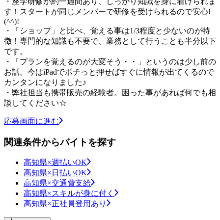
・座学研修が約一週間あり、しっかり知識を身に着けられま
す！スタートが同じメンバーで研修を受けられるので安心!
(^^)!
・「ショップ」と比べ、覚える事は1/3程度と少ないのが特
徴！専門的な知識も不要で、業務として行うことも半分以下
です。
・「プランを覚えるのが大変そう・・」というのは少し前の
お話。今はiPadでポチっと押せばすぐに情報が出てくるので
カンタンになりました♪
・弊社担当も携帯販売の経験者。困った事があれば何でも相
談してください☆
応募画面に進む
関連条件からバイトを探す
高知県×週払いOK
高知県×日払いOK
高知県×交通費支給
高知県×スキルが身に付く
高知県×正社員登用あり