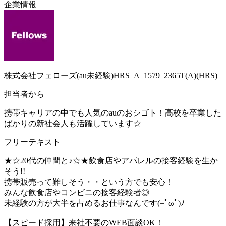
企業情報
株式会社フェローズ(au未経験)HRS_A_1579_2365T(A)(HRS)
担当者から
携帯キャリアの中でも人気のauのおシゴト！高校を卒業した
ばかりの新社会人も活躍しています☆
フリーテキスト
★☆20代の仲間と♪☆★飲食店やアパレルの接客経験を生か
そう!!
携帯販売って難しそう・・という方でも安心！
みんな飲食店やコンビニの接客経験者◎
未経験の方が大半を占めるお仕事なんです(=ﾟωﾟ)ﾉ
【スピード採用】来社不要のWEB面談OK！