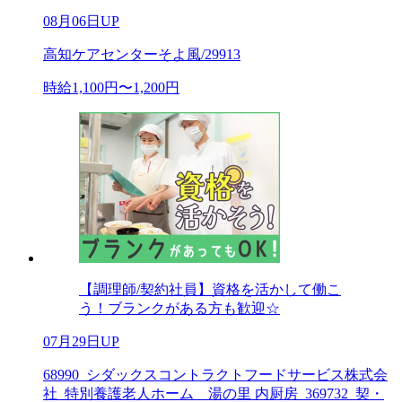
08月06日UP
高知ケアセンターそよ風/29913
時給1,100円〜1,200円
【調理師/契約社員】資格を活かして働こ
う！ブランクがある方も歓迎☆
07月29日UP
68990_シダックスコントラクトフードサービス株式会
社_特別養護老人ホーム 湯の里 内厨房_369732_契・