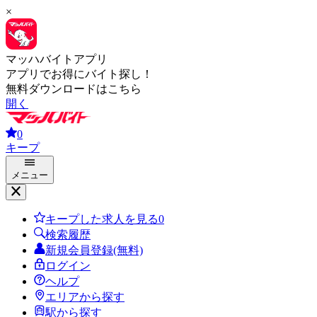
×
マッハバイトアプリ
アプリでお得にバイト探し！
無料ダウンロードはこちら
開く
0
キープ
メニュー
キープした求人を見る
0
検索履歴
新規会員登録(無料)
ログイン
ヘルプ
エリアから探す
駅から探す