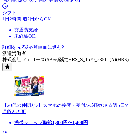
シフト
1日2時間 週2日からOK
交通費支給
未経験OK
詳細を見る
応募画面に進む
派遣労働者
株式会社フェローズ(SB未経験)HRS_S_1579_2361T(A)(HRS)
【20代の仲間と♪】スマホの接客・受付/未経験OK☆週5日で
月収25万可
携帯ショップ
時給
1,300
円〜
1,400
円