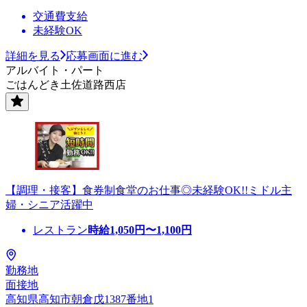
交通費支給
未経験OK
詳細を見る
応募画面に進む
アルバイト・パート
ごはんどき土佐道路西店
【調理・接客】食券制食堂のお仕事◎未経験OK!!ミドル主
婦・シニア活躍中
レストラン
時給
1,050
円〜
1,100
円
勤務地
面接地
高知県高知市朝倉戊1387番地1