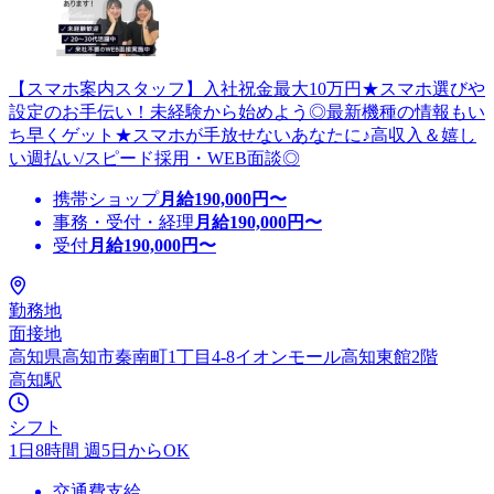
【スマホ案内スタッフ】入社祝金最大10万円★スマホ選びや
設定のお手伝い！未経験から始めよう◎最新機種の情報もい
ち早くゲット★スマホが手放せないあなたに♪高収入＆嬉し
い週払い/スピード採用・WEB面談◎
携帯ショップ
月給
190,000
円〜
事務・受付・経理
月給
190,000
円〜
受付
月給
190,000
円〜
勤務地
面接地
高知県高知市秦南町1丁目4-8イオンモール高知東館2階
高知駅
シフト
1日8時間 週5日からOK
交通費支給