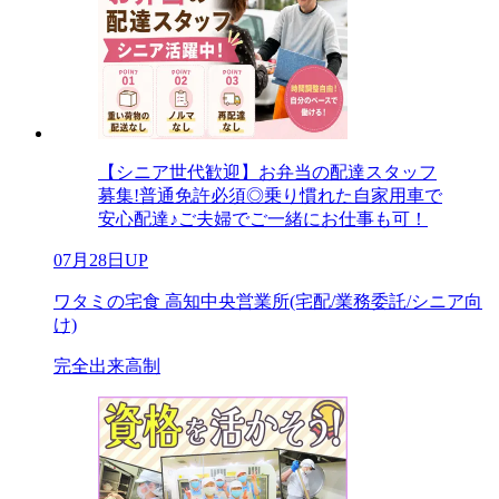
【シニア世代歓迎】お弁当の配達スタッフ
募集!普通免許必須◎乗り慣れた自家用車で
安心配達♪ご夫婦でご一緒にお仕事も可！
07月28日UP
ワタミの宅食 高知中央営業所(宅配/業務委託/シニア向
け)
完全出来高制