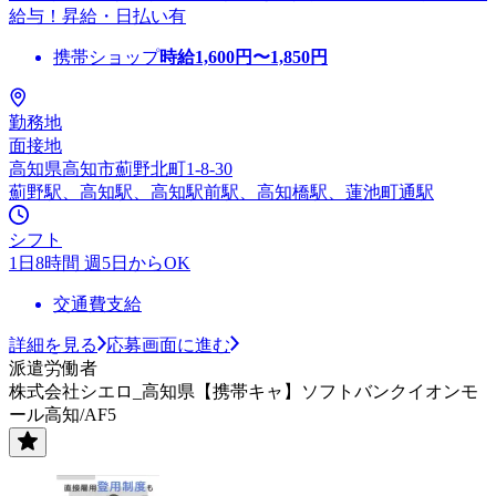
給与！昇給・日払い有
携帯ショップ
時給
1,600
円〜
1,850
円
勤務地
面接地
高知県高知市薊野北町1-8-30
薊野駅、高知駅、高知駅前駅、高知橋駅、蓮池町通駅
シフト
1日8時間 週5日からOK
交通費支給
詳細を見る
応募画面に進む
派遣労働者
株式会社シエロ_高知県【携帯キャ】ソフトバンクイオンモ
ール高知/AF5