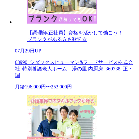
【調理師/正社員】資格を活かして働こう！
ブランクがある方も歓迎☆
07月29日UP
68990_シダックスヒューマン&フードサービス株式会
社_特別養護老人ホーム 湯の里 内厨房_369738_正・
調
月給196,000円〜253,000円