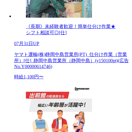
《長期》未経験者歓迎！簡単仕分け作業★
シフト相談可◎[仕]
07月31日UP
ヤマト運輸(株)静岡中島営業所(PT)_仕分け作業（営業
所）[仕]_静岡中島営業所（静岡中島）(y150100pt)(広告
No.Y00000614746)
時給1,100円〜