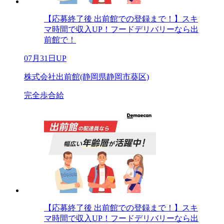
【応募終了後 出前館での登録まで！】スキ
マ時間で収入UP！フードデリバリーなら出
前館で！
07月31日UP
株式会社出前館(静岡県静岡市葵区)
完全歩合給
【応募終了後 出前館での登録まで！】スキ
マ時間で収入UP！フードデリバリーなら出