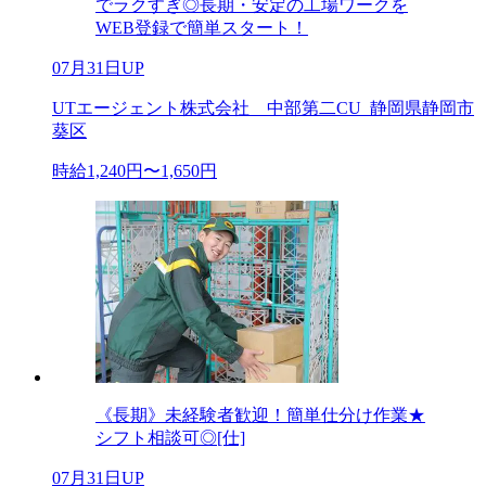
でラクすぎ◎長期・安定の工場ワークを
WEB登録で簡単スタート！
07月31日UP
UTエージェント株式会社 中部第二CU_静岡県静岡市
葵区
時給1,240円〜1,650円
《長期》未経験者歓迎！簡単仕分け作業★
シフト相談可◎[仕]
07月31日UP