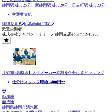
静岡駅 徒歩25分、新静岡駅 徒歩20分、日吉町駅 徒歩23分
交通費支給
詳細を見る
応募画面に進む
派遣労働者
株式会社ジャパン・リリーフ 静岡支店/solwmhR-10903
【短期×高時給】大手メーカー飲料を仕分け＆ピッキング
仕分けスタッフ
時給
1,400
円〜
勤務地
面接地
静岡県静岡市清水区