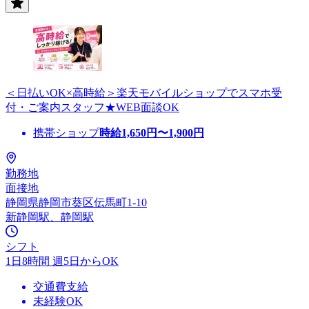
＜日払いOK×高時給＞楽天モバイルショップでスマホ受
付・ご案内スタッフ★WEB面談OK
携帯ショップ
時給
1,650
円〜
1,900
円
勤務地
面接地
静岡県静岡市葵区伝馬町1-10
新静岡駅、静岡駅
シフト
1日8時間 週5日からOK
交通費支給
未経験OK