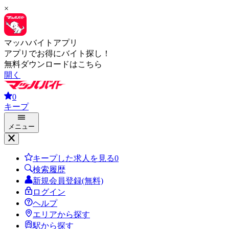
×
マッハバイトアプリ
アプリでお得にバイト探し！
無料ダウンロードはこちら
開く
0
キープ
メニュー
キープした求人を見る
0
検索履歴
新規会員登録(無料)
ログイン
ヘルプ
エリアから探す
駅から探す