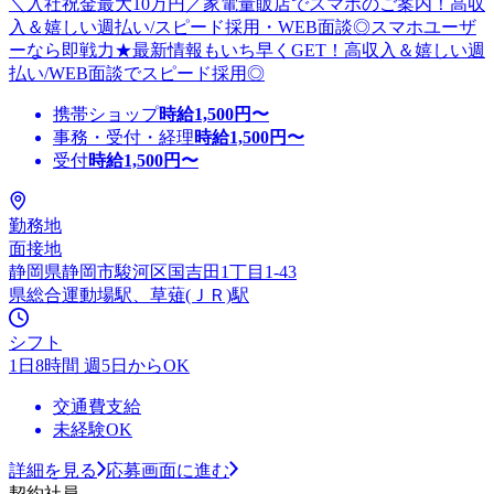
＼入社祝金最大10万円／家電量販店でスマホのご案内！高収
入＆嬉しい週払い/スピード採用・WEB面談◎スマホユーザ
ーなら即戦力★最新情報もいち早くGET！高収入＆嬉しい週
払い/WEB面談でスピード採用◎
携帯ショップ
時給
1,500
円〜
事務・受付・経理
時給
1,500
円〜
受付
時給
1,500
円〜
勤務地
面接地
静岡県静岡市駿河区国吉田1丁目1-43
県総合運動場駅、草薙(ＪＲ)駅
シフト
1日8時間 週5日からOK
交通費支給
未経験OK
詳細を見る
応募画面に進む
契約社員