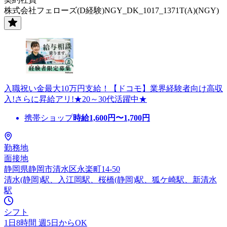
株式会社フェローズ(D経験)NGY_DK_1017_1371T(A)(NGY)
入職祝い金最大10万円支給！【ドコモ】業界経験者向け高収
入!さらに昇給アリ!★20～30代活躍中★
携帯ショップ
時給
1,600
円〜
1,700
円
勤務地
面接地
静岡県静岡市清水区永楽町14-50
清水(静岡)駅、入江岡駅、桜橋(静岡)駅、狐ケ崎駅、新清水
駅
シフト
1日8時間 週5日からOK