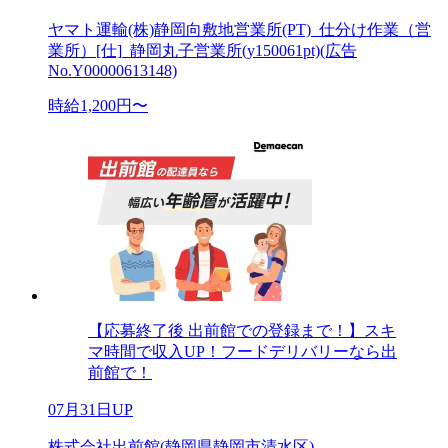
ヤマト運輸(株)静岡向敷地営業所(PT)_仕分け作業（営
業所）[仕]_静岡丸子営業所(y150061pt)(広告
No.Y00000613148)
時給1,200円〜
【応募終了後 出前館での登録まで！】スキ
マ時間で収入UP！フードデリバリーなら出
前館で！
07月31日UP
株式会社出前館(静岡県静岡市清水区)