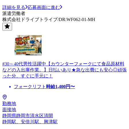
詳細を見る
応募画面に進む
派遣労働者
株式会社ドライブトライブ/DR:WF062-01-MH
#30～40代男性活躍中【カウンターフォークにて食品原材料
などの入出庫作業。】日払いあり★急な出費にも安心◎頑張
った分、すぐに手元に！
フォークリフト
時給
1,400
円〜
勤務地
面接地
静岡県静岡市清水区清開
静岡駅、安倍川駅、興津駅