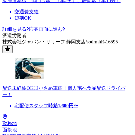
東海道本線 御門台駅 （車5分）、静岡駅（車15分）
交通費支給
短期OK
詳細を見る
応募画面に進む
派遣労働者
株式会社ジャパン・リリーフ 静岡支店/sodrmhR-16595
配送未経験OK◎小さめ車両！個人宅へ食品配送ドライバ
ー！
宅配便スタッフ
時給
1,600
円〜
勤務地
面接地