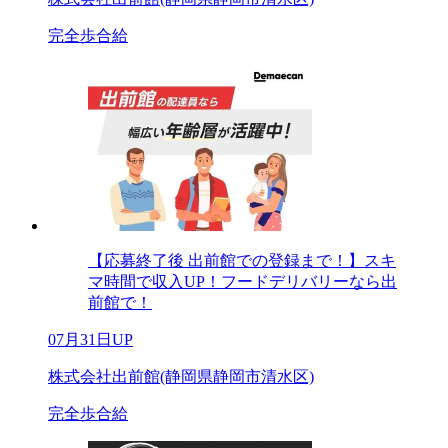
完全歩合給
【応募終了後 出前館での登録まで！】スキ
マ時間で収入UP！フードデリバリーなら出
前館で！
07月31日UP
株式会社出前館(静岡県静岡市清水区)
完全歩合給