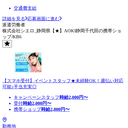
交通費支給
詳細を見る
応募画面に進む
派遣労働者
株式会社シエロ_静岡県【★】AOKI静岡千代田の携帯ショ
ップ/KB6
【スマホ受付】イベントスタッフ★未経験OK！週払い対応
可能♪手当充実◎
キャンペーンスタッフ
時給
2,000
円〜
受付
時給
2,000
円〜
携帯ショップ
時給
2,000
円〜
勤務地