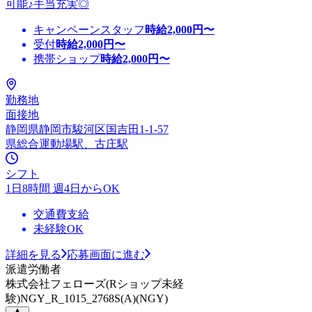
可能♪手当充実◎
キャンペーンスタッフ
時給
2,000
円〜
受付
時給
2,000
円〜
携帯ショップ
時給
2,000
円〜
勤務地
面接地
静岡県静岡市駿河区国吉田1-1-57
県総合運動場駅、古庄駅
シフト
1日8時間 週4日からOK
交通費支給
未経験OK
詳細を見る
応募画面に進む
派遣労働者
株式会社フェローズ(Rショップ未経
験)NGY_R_1015_2768S(A)(NGY)