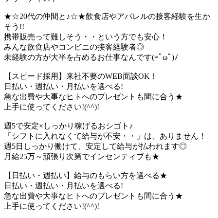
★☆20代の仲間と♪☆★飲食店やアパレルの接客経験を生か
そう!!
携帯販売って難しそう・・という方でも安心！
みんな飲食店やコンビニの接客経験者◎
未経験の方が大半を占めるお仕事なんです(=ﾟωﾟ)ﾉ
【スピード採用】来社不要のWEB面談OK！
日払い・週払い・月払いを選べる!
急な出費や大事なヒトへのプレゼントも間に合う★
上手に使ってください!(^^)!
週5で安定×しっかり稼げるおシゴト♪
「シフトに入れなくて給与が不安・・」は、ありません！
週5日しっかり働けて、安定して給与が払われます◎
月給25万～頑張り次第でインセンティブも★
【日払い・週払い】給与のもらい方を選べる★
日払い・週払い・月払いを選べる!
急な出費や大事なヒトへのプレゼントも間に合う★
上手に使ってください!(^^)!