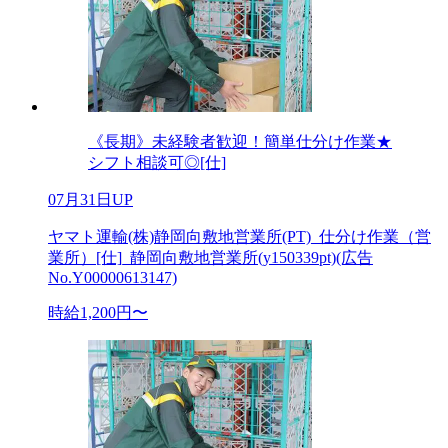
《長期》未経験者歓迎！簡単仕分け作業★
シフト相談可◎[仕]
07月31日UP
ヤマト運輸(株)静岡向敷地営業所(PT)_仕分け作業（営
業所）[仕]_静岡向敷地営業所(y150339pt)(広告
No.Y00000613147)
時給1,200円〜