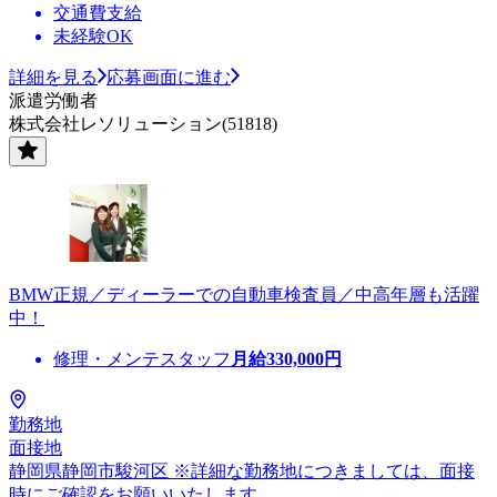
交通費支給
未経験OK
詳細を見る
応募画面に進む
派遣労働者
株式会社レソリューション(51818)
BMW正規／ディーラーでの自動車検査員／中高年層も活躍
中！
修理・メンテスタッフ
月給
330,000
円
勤務地
面接地
静岡県静岡市駿河区 ※詳細な勤務地につきましては、面接
時にご確認をお願いいたします