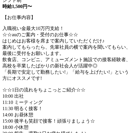
シフト制
時給1,500円〜
【お仕事内容】
入職祝い金最大10万円支給！
☆☆auのご案内・受付のお仕事☆☆
はじめはお客様を席まで案内していただくだけ♪
案内してもらったら、先輩社員の横で案内を聞いてもらい、
最後に受付をお願いします。
飲食店、コンビニ、アミューズメント施設での接客経験者、
高校を卒業したばかりの新社会人が活躍中◎
「長期で安定して勤務したい!」「給与を上げたい!」という
方にオススメです!
☆☆1日の流れをちょこっとご紹介☆☆
10:00 出社
11:10 ミーティング
11:30 明るく接客！
14:00 お昼休憩
15:00 後半も笑顔で接客！頑張りましょう☆
18:00 小休憩