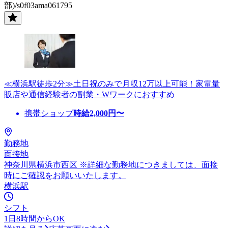
部)/s0f03ama061795
≪横浜駅徒歩2分≫土日祝のみで月収12万以上可能！家電量
販店や通信経験者の副業・Wワークにおすすめ
携帯ショップ
時給
2,000
円〜
勤務地
面接地
神奈川県横浜市西区 ※詳細な勤務地につきましては、面接
時にご確認をお願いいたします。
横浜駅
シフト
1日8時間からOK