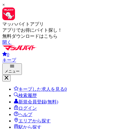
×
マッハバイトアプリ
アプリでお得にバイト探し！
無料ダウンロードはこちら
開く
0
キープ
メニュー
キープした求人を見る
0
検索履歴
新規会員登録(無料)
ログイン
ヘルプ
エリアから探す
駅から探す