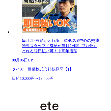
毎月2回有給がとれる、建築現場中心の交通
誘導スタッフ／有給が毎月2日間（2万分）
とれる◎日払い可！中高年活躍
08月06日UP
タイガー警備株式会社鶴見区【1】
日給10,000円〜13,400円