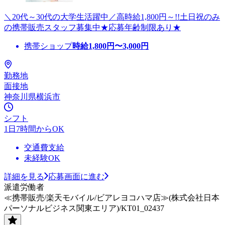
＼20代～30代の大学生活躍中／高時給1,800円～!!土日祝のみ
の携帯販売スタッフ募集中★応募年齢制限あり★
携帯ショップ
時給
1,800
円〜
3,000
円
勤務地
面接地
神奈川県横浜市
シフト
1日7時間からOK
交通費支給
未経験OK
詳細を見る
応募画面に進む
派遣労働者
≪携帯販売/楽天モバイル/ビアレヨコハマ店≫(株式会社日本
パーソナルビジネス関東エリア)/KT01_02437