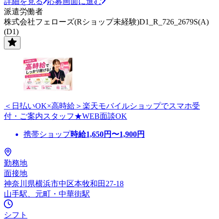
詳細を見る
応募画面に進む
派遣労働者
株式会社フェローズ(Rショップ未経験)D1_R_726_2679S(A)
(D1)
＜日払いOK×高時給＞楽天モバイルショップでスマホ受
付・ご案内スタッフ★WEB面談OK
携帯ショップ
時給
1,650
円〜
1,900
円
勤務地
面接地
神奈川県横浜市中区本牧和田27-18
山手駅、元町・中華街駅
シフト