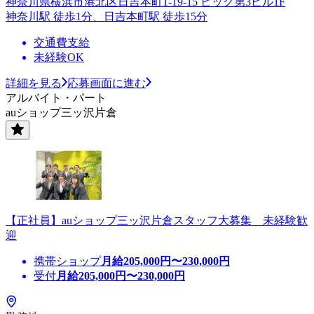
神奈川県横浜市港北区日吉本町1-19-15 ビック第3ビル1F
神奈川駅 徒歩1分、日吉本町駅 徒歩15分
交通費支給
未経験OK
詳細を見る
応募画面に進む
アルバイト・パート
auショップ三ッ沢片倉
【正社員】auショップ三ッ沢片倉スタッフ大募集 未経験歓
迎
携帯ショップ
月給
205,000
円〜
230,000
円
受付
月給
205,000
円〜
230,000
円