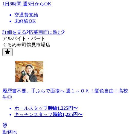
1日8時間 週5日からOK
交通費支給
未経験OK
詳細を見る
応募画面に進む
アルバイト・パート
ぐるめ寿司鶴見市場店
履歴書不要。手ぶらで面接へ 週１～ＯＫ！髪色自由！高校
生◎
ホールスタッフ
時給
1,225
円〜
キッチンスタッフ
時給
1,225
円〜
勤務地