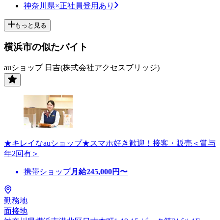
神奈川県×正社員登用あり
もっと見る
横浜市の似たバイト
auショップ 日吉(株式会社アクセスブリッジ)
★キレイなauショップ★スマホ好き歓迎！接客・販売＜賞与
年2回有＞
携帯ショップ
月給
245,000
円〜
勤務地
面接地