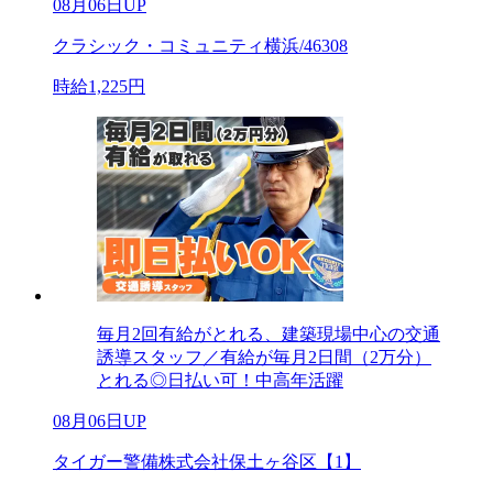
08月06日UP
クラシック・コミュニティ横浜/46308
時給1,225円
毎月2回有給がとれる、建築現場中心の交通
誘導スタッフ／有給が毎月2日間（2万分）
とれる◎日払い可！中高年活躍
08月06日UP
タイガー警備株式会社保土ヶ谷区【1】