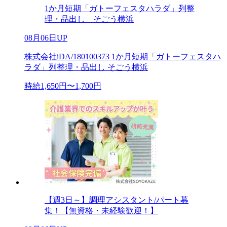
1か月短期「ガトーフェスタハラダ」列整
理・品出し そごう横浜
08月06日UP
株式会社iDA/180100373 1か月短期「ガトーフェスタハ
ラダ」列整理・品出し そごう横浜
時給1,650円〜1,700円
【週3日～】調理アシスタント/パート募
集！【無資格・未経験歓迎！】