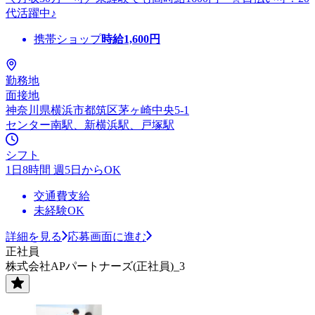
代活躍中♪
携帯ショップ
時給
1,600
円
勤務地
面接地
神奈川県横浜市都筑区茅ヶ崎中央5-1
センター南駅、新横浜駅、戸塚駅
シフト
1日8時間 週5日からOK
交通費支給
未経験OK
詳細を見る
応募画面に進む
正社員
株式会社APパートナーズ(正社員)_3