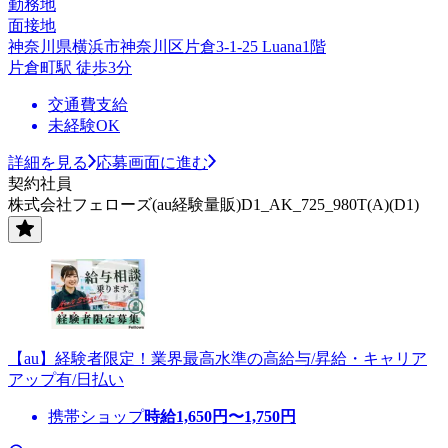
勤務地
面接地
神奈川県横浜市神奈川区片倉3-1-25 Luana1階
片倉町駅 徒歩3分
交通費支給
未経験OK
詳細を見る
応募画面に進む
契約社員
株式会社フェローズ(au経験量販)D1_AK_725_980T(A)(D1)
【au】経験者限定！業界最高水準の高給与/昇給・キャリア
アップ有/日払い
携帯ショップ
時給
1,650
円〜
1,750
円