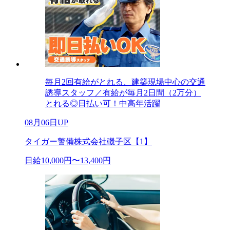
毎月2回有給がとれる、建築現場中心の交通
誘導スタッフ／有給が毎月2日間（2万分）
とれる◎日払い可！中高年活躍
08月06日UP
タイガー警備株式会社磯子区【1】
日給10,000円〜13,400円