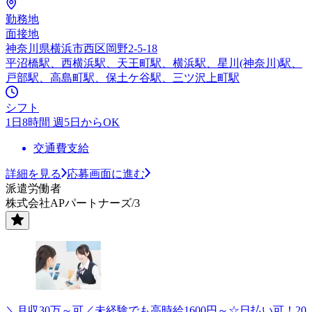
勤務地
面接地
神奈川県横浜市西区岡野2-5-18
平沼橋駅、西横浜駅、天王町駅、横浜駅、星川(神奈川)駅、
戸部駅、高島町駅、保土ケ谷駅、三ツ沢上町駅
シフト
1日8時間 週5日からOK
交通費支給
詳細を見る
応募画面に進む
派遣労働者
株式会社APパートナーズ/3
＼月収30万～可／未経験でも高時給1600円～☆日払い可！20