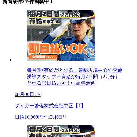
新着案件347件掲載中！
毎月2回有給がとれる、建築現場中心の交通
誘導スタッフ／有給が毎月2日間（2万分）
とれる◎日払い可！中高年活躍
08月06日UP
タイガー警備株式会社中区【1】
日給10,000円〜13,400円