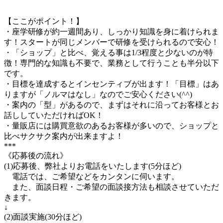
【ここがポイント！】
・座学研修が約一週間あり、しっかり知識を身に着けられま
す！スタートが同じメンバーで研修を受けられるので安心！
・「ショップ」と比べ、覚える事は1/3程度と少ないのが特
徴！専門的な知識も不要で、業務として行うことも半分以下
です。
・目標を達成するとインセンティブが出ます！「目標」はあ
りますが「ノルマはなし」なのでご安心ください(^^)
・案内の「型」があるので、まずはそれに沿ってお客様とお
話ししていただければOK！
・量販店には購買意欲のあるお客様が多いので、ショップと
比べサクサク案内が出来ますよ！
***
《応募後の流れ》
(1)応募後、弊社よりお電話をいたします(5分ほど)
電話では、ご希望などをカンタンに伺います。
また、面談日程・ご希望の面談接方法も相談させていただ
きます。
↓
(2)面談実施(30分ほど)