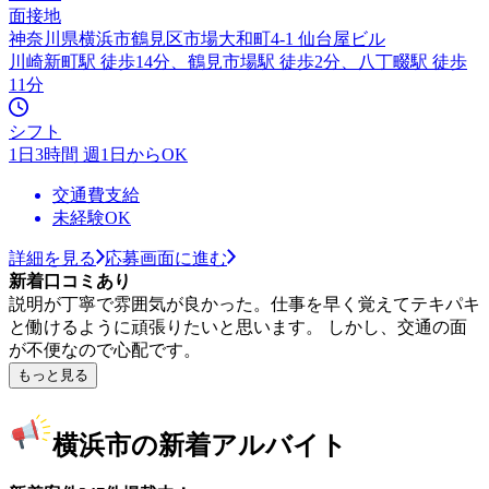
面接地
神奈川県横浜市鶴見区市場大和町4-1 仙台屋ビル
川崎新町駅 徒歩14分、鶴見市場駅 徒歩2分、八丁畷駅 徒歩
11分
シフト
1日3時間 週1日からOK
交通費支給
未経験OK
詳細を見る
応募画面に進む
新着口コミあり
説明が丁寧で雰囲気が良かった。仕事を早く覚えてテキパキ
と働けるように頑張りたいと思います。 しかし、交通の面
が不便なので心配です。
もっと見る
横浜市の新着アルバイト