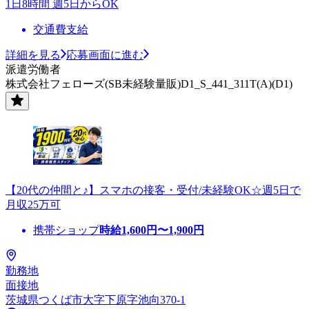
1日8時間 週5日からOK
交通費支給
詳細を見る
応募画面に進む
派遣労働者
株式会社フェローズ(SB未経験量販)D1_S_441_311T(A)(D1)
【20代の仲間と♪】スマホの接客・受付/未経験OK☆週5日で
月収25万可
携帯ショップ
時給
1,600
円〜
1,900
円
勤務地
面接地
茨城県つくば市大字下原字池向370-1