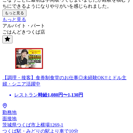
ちにできるようになりやりがいを感じられました。
もっと見る
もっと見る
アルバイト・パート
ごはんどきつくば店
【調理・接客】食券制食堂のお仕事◎未経験OK!!ミドル主
婦・シニア活躍中
レストラン
時給
1,080
円〜
1,130
円
勤務地
面接地
茨城県つくば市上横場1269-1
つくば駅・みどりの駅より車で10分