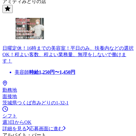
アミティみどりの店
日曜定休！16時までの美容室！平日のみ、扶養内などの選択
OK！程よい客数、程よい業務量、無理をしないで働けま
す！
美容師
時給
1,250
円〜
1,450
円
勤務地
面接地
茨城県つくば市みどりの1-32-1
シフト
週3日からOK
詳細を見る
応募画面に進む
アルバイト・パート