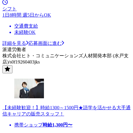
シフト
1日8時間 週5日からOK
交通費支給
未経験OK
詳細を見る
応募画面に進む
派遣労働者
株式会社ヒト・コミュニケーションズ人材開発本部 (水戸支
店)/s0f19260403jks
【未経験歓迎！】時給1300～1500円★語学を活かせる大手通
信キャリアの販売スタッフ！
携帯ショップ
時給
1,300
円〜