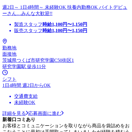
週2日～ 1日4時間～ 未経験OK 扶養内勤務OK バイトデビュ
ーさん…みんな大歓迎!!
製造スタッフ
時給
1,100
円〜
1,150
円
販売スタッフ
時給
1,100
円〜
1,150
円
勤務地
面接地
茨城県つくば市研究学園C50街区1
研究学園駅 徒歩11分
シフト
1日4時間 週2日からOK
交通費支給
未経験OK
詳細を見る
応募画面に進む
新着口コミあり
お客様とコミュニケーションを取りながら商品を袋詰めをお
こなうことに最初は手間取ってしまいましたが経験を積むう