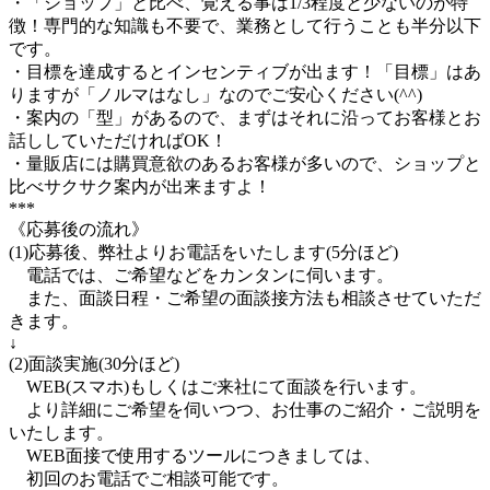
・「ショップ」と比べ、覚える事は1/3程度と少ないのが特
徴！専門的な知識も不要で、業務として行うことも半分以下
です。
・目標を達成するとインセンティブが出ます！「目標」はあ
りますが「ノルマはなし」なのでご安心ください(^^)
・案内の「型」があるので、まずはそれに沿ってお客様とお
話ししていただければOK！
・量販店には購買意欲のあるお客様が多いので、ショップと
比べサクサク案内が出来ますよ！
***
《応募後の流れ》
(1)応募後、弊社よりお電話をいたします(5分ほど)
電話では、ご希望などをカンタンに伺います。
また、面談日程・ご希望の面談接方法も相談させていただ
きます。
↓
(2)面談実施(30分ほど)
WEB(スマホ)もしくはご来社にて面談を行います。
より詳細にご希望を伺いつつ、お仕事のご紹介・ご説明を
いたします。
WEB面接で使用するツールにつきましては、
初回のお電話でご相談可能です。