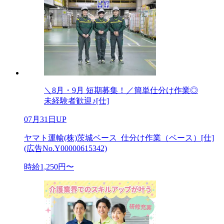
＼8月・9月 短期募集！／簡単仕分け作業◎
未経験者歓迎♪[仕]
07月31日UP
ヤマト運輸(株)茨城ベース_仕分け作業（ベース）[仕]
(広告No.Y00000615342)
時給1,250円〜