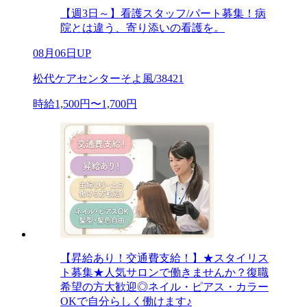
【週3日～】看護スタッフ/パート募集！病
院とは違う、寄り添いの看護を。
08月06日UP
松代ケアセンターそよ風/38421
時給1,500円〜1,700円
【昇給あり！交通費支給！】★スタイリス
ト募集★人気サロンで働きませんか？復職
希望の方大歓迎◎ネイル・ピアス・カラー
OKで自分らしく働けます♪