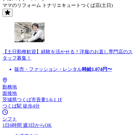
ママのリフォーム トナリエキュートつくば店(土日)
【土日勤務歓迎】経験を活かせる！洋服のお直し専門店のス
タッフ募集！
販売・ファッション・レンタル
時給
1,074
円〜
勤務地
面接地
茨城県つくば市吾妻1-6-1 1F
つくば駅 徒歩4分
シフト
1日6時間 週3日からOK