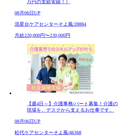
万円の支給実績！》
08月06日UP
流星台ケアセンターそよ風/28884
月給220,000円〜230,000円
【週4日～】介護事務/パート募集！介護の
現場を、デスクから支えるお仕事です。
08月06日UP
松代ケアセンターそよ風/46368