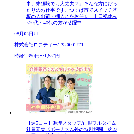
事、未経験でも大丈夫？」そんな方にぴっ
たりのお仕事です。つくば市でスイッチ基
板の入出荷・棚入れをお任せ｜土日祝休み
×20代～40代の方が活躍中
08月05日UP
株式会社ロフティー/TS20001771
時給1,350円〜1,687円
【週5日～】調理スタッフ/正規フルタイム
社員募集《ボーナス以外の特別報酬、約27