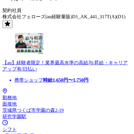
契約社員
株式会社フェローズ(au経験量販)D1_AK_441_317T(A)(D1)
【au】経験者限定！業界最高水準の高給与/昇給・キャリア
アップ有/日払い
携帯ショップ
時給
1,650
円〜
1,750
円
勤務地
面接地
茨城県つくば市学園の森2-19
研究学園駅
シフト