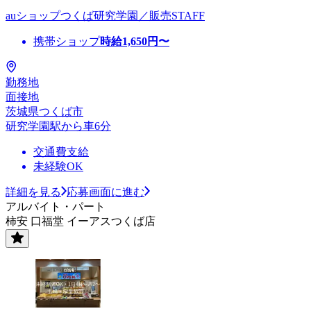
auショップつくば研究学園／販売STAFF
携帯ショップ
時給
1,650
円〜
勤務地
面接地
茨城県つくば市
研究学園駅から車6分
交通費支給
未経験OK
詳細を見る
応募画面に進む
アルバイト・パート
柿安 口福堂 イーアスつくば店