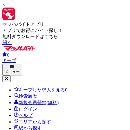
×
マッハバイトアプリ
アプリでお得にバイト探し！
無料ダウンロードはこちら
開く
0
キープ
メニュー
キープした求人を見る
0
検索履歴
新規会員登録(無料)
ログイン
ヘルプ
エリアから探す
駅から探す