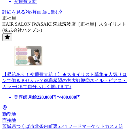
交通費支給
詳細を見る
応募画面に進む
正社員
HAIR SALON IWASAKI 茨城筑波店［正社員］スタイリスト
(株式会社ハクブン)
【昇給あり！交通費支給！】★スタイリスト募集★人気サロ
ンで働きませんか？復職希望の方大歓迎◎ネイル・ピアス・
カラーOKで自分らしく働けます♪
美容師
月給
220,000
円〜
400,000
円
勤務地
面接地
茨城県つくば市北条内町裏5144 フードマーケットカスミ筑