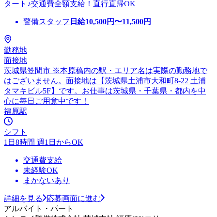
タート♪交通費全額支給！直行直帰OK
警備スタッフ
日給
10,500
円〜
11,500
円
勤務地
面接地
茨城県笠間市 ※本原稿内の駅・エリア名は実際の勤務地で
はございません。面接地は【茨城県土浦市大和町8-22 土浦
タマキビル5F】です。お仕事は茨城県・千葉県・都内を中
心に毎日ご用意中です！
福原駅
シフト
1日8時間 週1日からOK
交通費支給
未経験OK
まかないあり
詳細を見る
応募画面に進む
アルバイト・パート