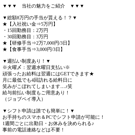
▼▼▼ 当社の魅力をご紹介 ▼▼▼
▼総額8万円の手当が貰える！？▼
★【入社祝い金⇒5万円】
・15回勤務目：2万円
・30回勤務目：3万円
★【研修手当⇒2万7,000円/3日】
★【食事手当⇒3,000円/3日】
▼週払い制度あり！▼
※火曜〆：翌週水曜日支払い※
頑張ったお給料は翌週にはGETできます★
月に最低でも4回訪れる給料日に
笑みがこぼれてしまいます…♪笑
給与前払い制度もご用意あり！
（ジョブペイ導入）
▼シフト申請は誰でも簡単に！▼
お手持ちのスマホ＆PCでシフト申請が可能に！
1週間ごとに出勤日・お休みを決められる♪
事前の電話連絡などは不要！