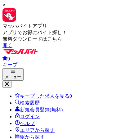
×
マッハバイトアプリ
アプリでお得にバイト探し！
無料ダウンロードはこちら
開く
0
キープ
メニュー
キープした求人を見る
0
検索履歴
新規会員登録(無料)
ログイン
ヘルプ
エリアから探す
駅から探す