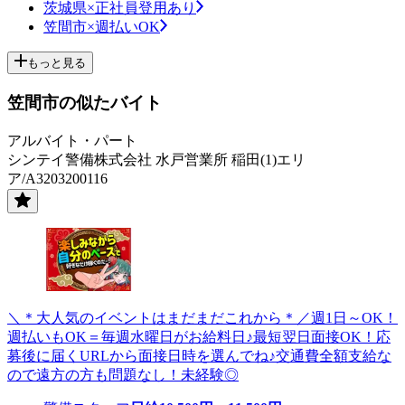
茨城県×正社員登用あり
笠間市×週払いOK
もっと見る
笠間市の似たバイト
アルバイト・パート
シンテイ警備株式会社 水戸営業所 稲田(1)エリ
ア/A3203200116
＼＊大人気のイベントはまだまだこれから＊／週1日～OK！
週払いもOK＝毎週水曜日がお給料日♪最短翌日面接OK！応
募後に届くURLから面接日時を選んでね♪交通費全額支給な
ので遠方の方も問題なし！未経験◎