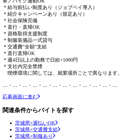
車／バイク通勤OK
＊給与前払い制度あり（ジョブペイ導入）
＊紹介キャンペーンあり（規定あり）
＊社会保険完備
＊直行・直帰OK
＊資格取得支援制度
＊制服装備品一式貸与
＊交通費”全額”支給
＊直行直帰OK
＊週4日以上の勤務で日給+1000円
＊支社内完全禁煙
喫煙環境に関しては、就業場所ごとで異なります。
…・…・…・…・…・…・…・…・…・…・…・…
応募画面に進む
関連条件からバイトを探す
茨城県×週払いOK
茨城県×交通費支給
茨城県×制服あり