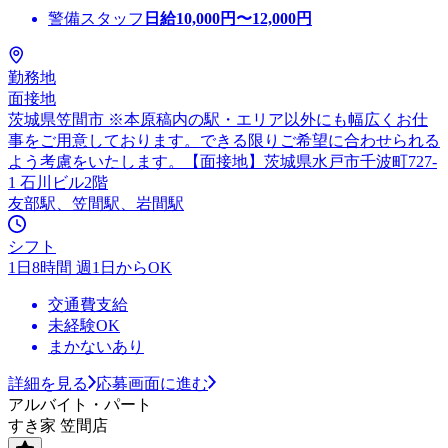
警備スタッフ
日給
10,000
円〜
12,000
円
勤務地
面接地
茨城県笠間市 ※本原稿内の駅・エリア以外にも幅広くお仕
事をご用意しております。できる限りご希望に合わせられる
よう考慮をいたします。【面接地】茨城県水戸市千波町727-
1 石川ビル2階
友部駅、笠間駅、岩間駅
シフト
1日8時間 週1日からOK
交通費支給
未経験OK
まかないあり
詳細を見る
応募画面に進む
アルバイト・パート
すき家 笠間店