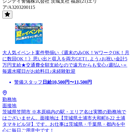
シンテイ警備株式会社 茨城支社 福原(21)エリ
ア/A3203200115
大人気イベント案件勢揃い《週末のみOK！WワークOK！月
に数回OK！》思い出と収入を両方GETしよう♪お祝い金計5
万円支給★交通費全額支給なので遠方からも安心♪週払い＝
毎週水曜日がお給料日♪未経験歓迎
警備スタッフ
日給
10,500
円〜
11,500
円
勤務地
面接地
茨城県笠間市 ※本原稿内の駅・エリア名は実際の勤務地で
はございません。面接地は【茨城県土浦市大和町8-22 土浦
タマキビル5F】です。お仕事は茨城県・千葉県・都内を中
心に毎日ご用意中です！