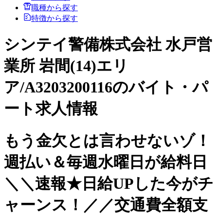
職種から探す
特徴から探す
シンテイ警備株式会社 水戸営
業所 岩間(14)エリ
ア/A3203200116のバイト・パ
ート求人情報
もう金欠とは言わせないゾ！
週払い＆毎週水曜日が給料日
＼＼速報★日給UPした今がチ
ャーンス！／／交通費全額支