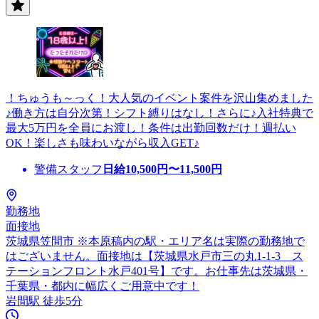
！ちゅうも～っく！大人気のイベント案件を沢山集めました
♪働き方は自分次第！シフト縛りはなし！さらに♪入社特典で
最大5万円を全員にお渡し！条件は出勤回数だけ！週払い
OK！楽しさも味わいながら収入GET♪
警備スタッフ
日給
10,500
円〜
11,500
円
勤務地
面接地
茨城県笠間市 ※本原稿内の駅・エリア名は実際の勤務地で
はございません。面接地は【茨城県水戸市三の丸1-1-3 ス
テーションフロント水戸401号】です。お仕事先は茨城県・
千葉県・都内に幅広くご用意中です！
岩間駅 徒歩5分