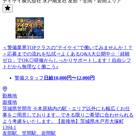
テイケイ株式会社 水戸南支社 友部・笠間・岩間エリア
＜警備業界TOPクラスの”テイケイ”で働いてみませんか！？
＞応募までの流れを払拭⇒よくあるQ&A大公開中☆「経験
ゼロ」でOK◎研修からしっかりサポートします！自由シフ
トだから無理なく働こう♪
警備スタッフ
日給
10,000
円〜
12,000
円
勤務地
面接地
茨城県笠間市 ※本原稿内の駅・エリア以外にも幅広くお仕
事をご用意しております。できる限りご希望に合わせられる
よう考慮をいたします。【面接地】茨城県水戸市大塚町
1394-1
友部駅、笠間駅、岩間駅