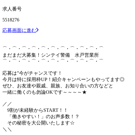
求人番号
5518276
応募画面に進む
⌒・⌒・⌒・⌒・⌒・⌒・⌒・⌒・⌒・⌒・⌒
まだまだ大募集！シンテイ警備 水戸営業所
⌒・⌒・⌒・⌒・⌒・⌒・⌒・⌒・⌒・⌒・⌒
応募は”今がチャンスです！
今月は特に採用枠UP！紹介キャンペーンもやってます◎
ぜひ、お友達や親戚、親族、お知り合いの方などと
一緒に働くのも勿論OKです～～～～★
／／
9割が未経験からSTART！！
「働きやすい！」のお声多数！？
その秘密を大公開いたします☆
＼＼