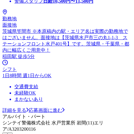
警備スタッフ
日給
10,500
円〜
11,500
円
勤務地
面接地
茨城県笠間市 ※本原稿内の駅・エリア名は実際の勤務地で
はございません。面接地は【茨城県水戸市三の丸1-1-3 ス
テーションフロント水戸401号】です。茨城県・千葉県・都
内に幅広くご用意中！
稲田駅 徒歩5分
シフト
1日8時間 週1日からOK
交通費支給
未経験OK
まかないあり
詳細を見る
応募画面に進む
アルバイト・パート
シンテイ警備株式会社 水戸営業所 岩間(11)エリ
ア/A3203200116