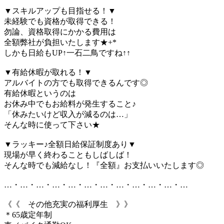
▼スキルアップも目指せる！▼
未経験でも資格が取得できる！
勿論、資格取得にかかる費用は
全額弊社が負担いたします★+*
しかも日給もUP↑一石二鳥ですね↑↑
▼有給休暇が取れる！▼
アルバイトの方でも取得できるんです◎
有給休暇というのは
お休み中でもお給料が発生すること♪
「休みたいけど収入が減るのは…」
そんな時に使って下さい★
▼ラッキー♪全額日給保証制度あり▼
現場が早く終わることもしばしば！
そんな時でも減給なし！『全額』お支払いいたします◎
…・…・…・…・…・…・…・…・…・…・…・…
《《 その他充実の福利厚生 》》
＊65歳定年制