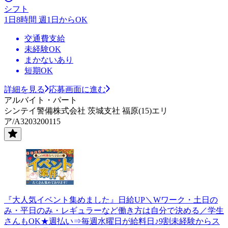
シフト
1日8時間 週1日からOK
交通費支給
未経験OK
まかないあり
短期OK
詳細を見る
応募画面に進む
アルバイト・パート
シンテイ警備株式会社 茨城支社 福原(15)エリ
ア/A3203200115
『大人気イベント集めました』日給UP＼Wワーク・土日の
み・平日のみ・レギュラーなど働き方は自分で決める／学生
さんもOK★週払い⇒毎週水曜日が給料日♪9割未経験からス