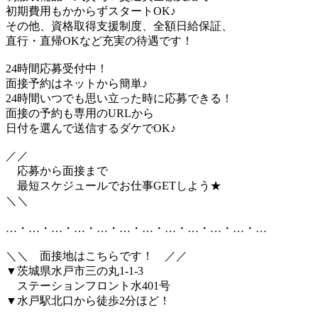
初期費用もかからずスタートOK♪
その他、資格取得支援制度、全額日給保証、
直行・直帰OKなど充実の待遇です！
24時間応募受付中！
面接予約はネットから簡単♪
24時間いつでも思い立った時に応募できる！
面接の予約も専用のURLから
日付を選んで送信するダケでOK♪
／／
応募から面接まで
最短スケジュールでお仕事GETしよう★
＼＼
…・…・…・…・…・…・…・…・…・…・…・…
＼＼ 面接地はこちらです！ ／／
▼茨城県水戸市三の丸1-1-3
ステーションフロント水401号
▼水戸駅北口から徒歩2分ほど！