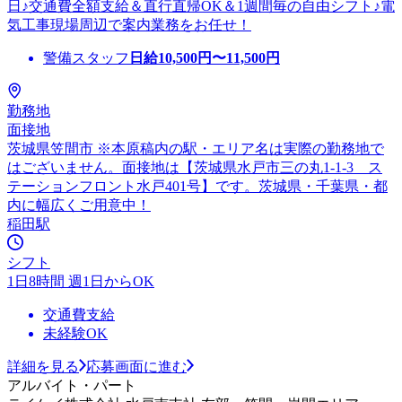
日♪交通費全額支給＆直行直帰OK＆1週間毎の自由シフト♪電
気工事現場周辺で案内業務をお任せ！
警備スタッフ
日給
10,500
円〜
11,500
円
勤務地
面接地
茨城県笠間市 ※本原稿内の駅・エリア名は実際の勤務地で
はございません。面接地は【茨城県水戸市三の丸1-1-3 ス
テーションフロント水戸401号】です。茨城県・千葉県・都
内に幅広くご用意中！
稲田駅
シフト
1日8時間 週1日からOK
交通費支給
未経験OK
詳細を見る
応募画面に進む
アルバイト・パート