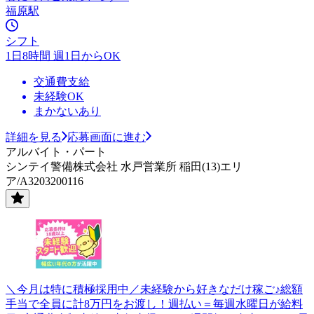
福原駅
シフト
1日8時間 週1日からOK
交通費支給
未経験OK
まかないあり
詳細を見る
応募画面に進む
アルバイト・パート
シンテイ警備株式会社 水戸営業所 稲田(13)エリ
ア/A3203200116
＼今月は特に積極採用中／未経験から好きなだけ稼ご♪総額
手当で全員に計8万円をお渡し！週払い＝毎週水曜日が給料