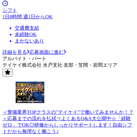
シフト
1日8時間 週1日からOK
交通費支給
未経験OK
まかないあり
詳細を見る
応募画面に進む
アルバイト・パート
テイケイ株式会社 水戸支社 友部・笠間・岩間エリア
＜警備業界TOPクラスの”テイケイ”で働いてみませんか！？
＞応募までの流れを払拭⇒よくあるQ&A大公開中☆「経験
ゼロ」でOK◎研修からしっかりサポートします！自由シフ
トだから無理なく働こう♪