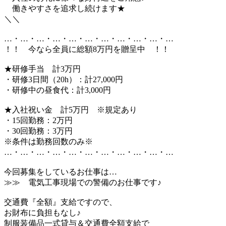
働きやすさを追求し続けます★
＼＼
…・…・…・…・…・…・…・…・…・…・…
！！ 今なら全員に総額8万円を贈呈中 ！！
★研修手当 計3万円
・研修3日間（20h）：計27,000円
・研修中の昼食代：計3,000円
★入社祝い金 計5万円 ※規定あり
・15回勤務：2万円
・30回勤務：3万円
※条件は勤務回数のみ※
…・…・…・…・…・…・…・…・…・…・…
今回募集をしているお仕事は…
≫≫ 電気工事現場での警備のお仕事です♪
交通費『全額』支給ですので、
お財布に負担もなし♪
制服装備品一式貸与＆交通費全額支給で