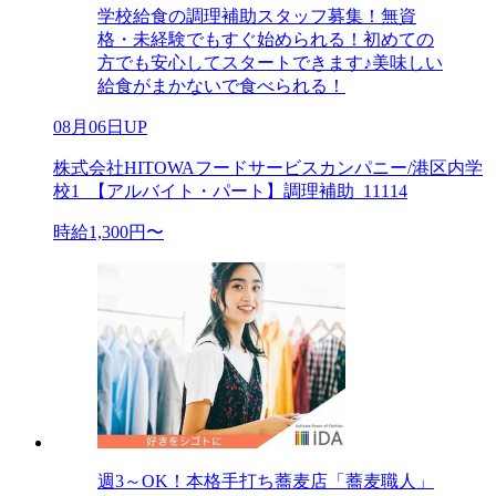
学校給食の調理補助スタッフ募集！無資
格・未経験でもすぐ始められる！初めての
方でも安心してスタートできます♪美味しい
給食がまかないで食べられる！
08月06日UP
株式会社HITOWAフードサービスカンパニー/港区内学
校1_【アルバイト・パート】調理補助_11114
時給1,300円〜
週3～OK！本格手打ち蕎麦店「蕎麦職人」