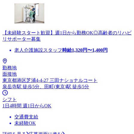
【未経験スタート歓迎】週1日から勤務OK◎高齢者のリハビ
リサポーター募集
老人介護施設スタッフ
時給
1,320
円〜
1,400
円
勤務地
面接地
東京都港区芝浦4-4-27 三田ナショナルコート
泉岳寺駅 徒歩5分、田町(東京)駅 徒歩5分
シフト
1日4時間 週1日からOK
交通費支給
未経験OK