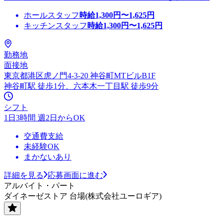
ホールスタッフ
時給
1,300
円〜
1,625
円
キッチンスタッフ
時給
1,300
円〜
1,625
円
勤務地
面接地
東京都港区虎ノ門4-3-20 神谷町MTビルB1F
神谷町駅 徒歩1分、六本木一丁目駅 徒歩9分
シフト
1日3時間 週2日からOK
交通費支給
未経験OK
まかないあり
詳細を見る
応募画面に進む
アルバイト・パート
ダイネーゼストア 台場(株式会社ユーロギア)