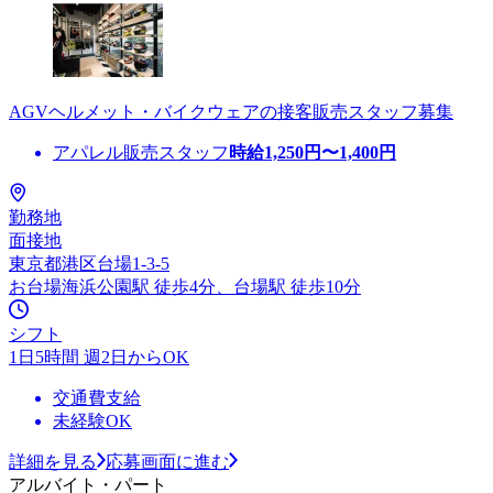
AGVヘルメット・バイクウェアの接客販売スタッフ募集
アパレル販売スタッフ
時給
1,250
円〜
1,400
円
勤務地
面接地
東京都港区台場1-3-5
お台場海浜公園駅 徒歩4分、台場駅 徒歩10分
シフト
1日5時間 週2日からOK
交通費支給
未経験OK
詳細を見る
応募画面に進む
アルバイト・パート