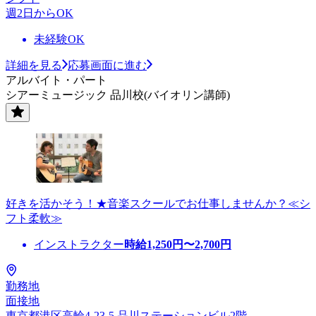
週2日からOK
未経験OK
詳細を見る
応募画面に進む
アルバイト・パート
シアーミュージック 品川校(バイオリン講師)
好きを活かそう！★音楽スクールでお仕事しませんか？≪シ
フト柔軟≫
インストラクター
時給
1,250
円〜
2,700
円
勤務地
面接地
東京都港区高輪4-23-5 品川ステーションビル2階