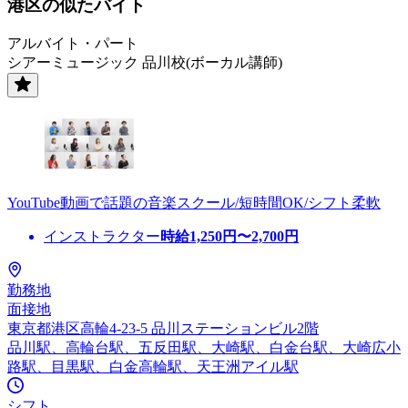
港区の似たバイト
アルバイト・パート
シアーミュージック 品川校(ボーカル講師)
YouTube動画で話題の音楽スクール/短時間OK/シフト柔軟
インストラクター
時給
1,250
円〜
2,700
円
勤務地
面接地
東京都港区高輪4-23-5 品川ステーションビル2階
品川駅、高輪台駅、五反田駅、大崎駅、白金台駅、大崎広小
路駅、目黒駅、白金高輪駅、天王洲アイル駅
シフト