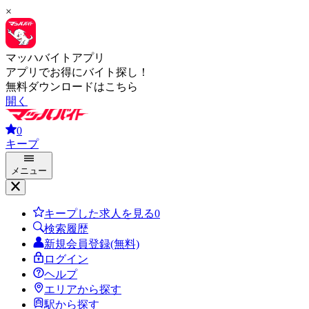
×
マッハバイトアプリ
アプリでお得にバイト探し！
無料ダウンロードはこちら
開く
0
キープ
メニュー
キープした求人を見る
0
検索履歴
新規会員登録(無料)
ログイン
ヘルプ
エリアから探す
駅から探す