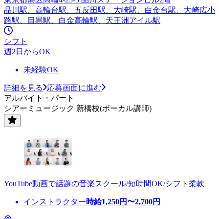
品川駅、高輪台駅、五反田駅、大崎駅、白金台駅、大崎広小
路駅、目黒駅、白金高輪駅、天王洲アイル駅
シフト
週2日からOK
未経験OK
詳細を見る
応募画面に進む
アルバイト・パート
シアーミュージック 新橋校(ボーカル講師)
YouTube動画で話題の音楽スクール/短時間OK/シフト柔軟
インストラクター
時給
1,250
円〜
2,700
円