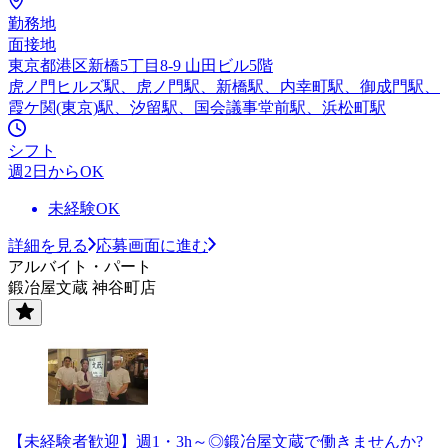
勤務地
面接地
東京都港区新橋5丁目8-9 山田ビル5階
虎ノ門ヒルズ駅、虎ノ門駅、新橋駅、内幸町駅、御成門駅、
霞ケ関(東京)駅、汐留駅、国会議事堂前駅、浜松町駅
シフト
週2日からOK
未経験OK
詳細を見る
応募画面に進む
アルバイト・パート
鍛冶屋文蔵 神谷町店
【未経験者歓迎】週1・3h～◎鍛冶屋文蔵で働きませんか?