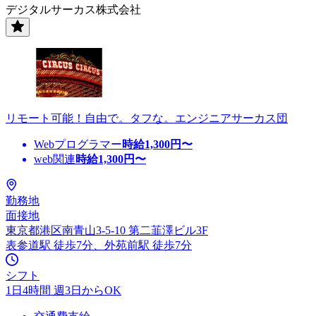
デジタルサーカス株式会社
リモート可能！自由で。タフな。エンジニアサーカス団
Webプログラマー
時給
1,300
円〜
web関連
時給
1,300
円〜
勤務地
面接地
東京都港区南青山3-5-10 第二韮澤ビル3F
表参道駅 徒歩7分、外苑前駅 徒歩7分
シフト
1日4時間 週3日からOK