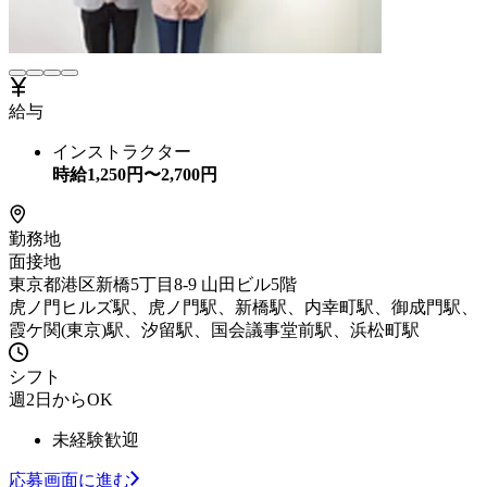
給与
インストラクター
時給
1,250
円〜
2,700
円
勤務地
面接地
東京都港区新橋5丁目8-9 山田ビル5階
虎ノ門ヒルズ駅、虎ノ門駅、新橋駅、内幸町駅、御成門駅、
霞ケ関(東京)駅、汐留駅、国会議事堂前駅、浜松町駅
シフト
週2日からOK
未経験歓迎
応募画面に進む