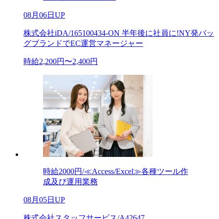
08月06日UP
株式会社iDA/165100434-ON 半年後に社員に!NY発バッ
グブランドでEC運営マネージャー
時給2,200円〜2,400円
時給2000円/≪Access/Excel≫各種ツール作
成及び運用業務
08月05日UP
株式会社スタッフサービス/A42647