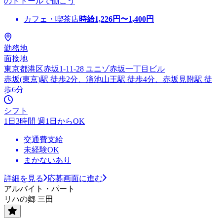
のドトールで働こう
カフェ・喫茶店
時給
1,226
円〜
1,400
円
勤務地
面接地
東京都港区赤坂1-11-28 ユニゾ赤坂一丁目ビル
赤坂(東京)駅 徒歩2分、溜池山王駅 徒歩4分、赤坂見附駅 徒
歩6分
シフト
1日3時間 週1日からOK
交通費支給
未経験OK
まかないあり
詳細を見る
応募画面に進む
アルバイト・パート
リハの郷 三田