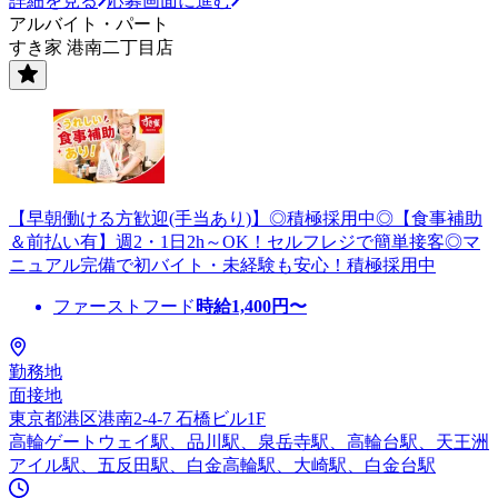
詳細を見る
応募画面に進む
アルバイト・パート
すき家 港南二丁目店
【早朝働ける方歓迎(手当あり)】◎積極採用中◎【食事補助
＆前払い有】週2・1日2h～OK！セルフレジで簡単接客◎マ
ニュアル完備で初バイト・未経験も安心！積極採用中
ファーストフード
時給
1,400
円〜
勤務地
面接地
東京都港区港南2-4-7 石橋ビル1F
高輪ゲートウェイ駅、品川駅、泉岳寺駅、高輪台駅、天王洲
アイル駅、五反田駅、白金高輪駅、大崎駅、白金台駅