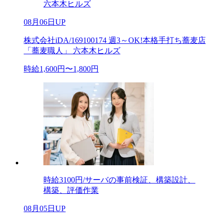
六本木ヒルズ
08月06日UP
株式会社iDA/169100174 週3～OK!本格手打ち蕎麦店
「蕎麦職人」 六本木ヒルズ
時給1,600円〜1,800円
時給3100円/サーバの事前検証、構築設計、
構築、評価作業
08月05日UP