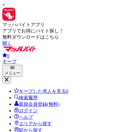
×
マッハバイトアプリ
アプリでお得にバイト探し！
無料ダウンロードはこちら
開く
0
キープ
メニュー
キープした求人を見る
0
検索履歴
新規会員登録(無料)
ログイン
ヘルプ
エリアから探す
駅から探す