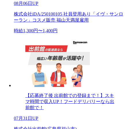
08月06日UP
株式会社iDA/250100105 社員登用あり「イヴ・サンロ
ーラン」コスメ販売 福山天満屋雇用
時給1,300円〜1,400円
【応募終了後 出前館での登録まで！】スキ
マ時間で収入UP！フードデリバリーなら出
前館で！
07月31日UP
株式会社出前館(広島県福山市)