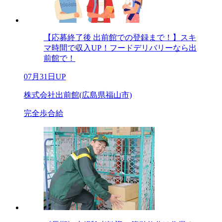
【応募終了後 出前館での登録まで！】スキ
マ時間で収入UP！フードデリバリーなら出
前館で！
07月31日UP
株式会社出前館(広島県福山市)
完全歩合給