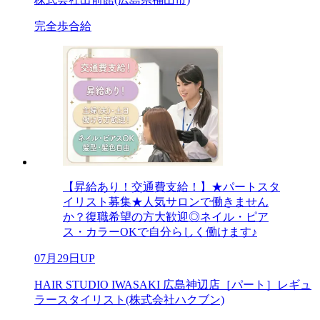
完全歩合給
【昇給あり！交通費支給！】★パートスタ
イリスト募集★人気サロンで働きません
か？復職希望の方大歓迎◎ネイル・ピア
ス・カラーOKで自分らしく働けます♪
07月29日UP
HAIR STUDIO IWASAKI 広島神辺店［パート］レギュ
ラースタイリスト(株式会社ハクブン)