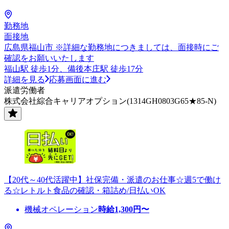
勤務地
面接地
広島県福山市 ※詳細な勤務地につきましては、面接時にご
確認をお願いいたします
福山駅 徒歩1分、備後本庄駅 徒歩17分
詳細を見る
応募画面に進む
派遣労働者
株式会社綜合キャリアオプション(1314GH0803G65★85-N)
【20代～40代活躍中】社保完備・派遣のお仕事☆週5で働け
る☆レトルト食品の確認・箱詰め/日払いOK
機械オペレーション
時給
1,300
円〜