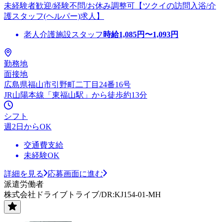
未経験者歓迎/経験不問/お休み調整可【ツクイの訪問入浴/介
護スタッフ(ヘルパー)求人】
老人介護施設スタッフ
時給
1,085
円〜
1,093
円
勤務地
面接地
広島県福山市引野町二丁目24番16号
JR山陽本線「東福山駅」から徒歩約13分
シフト
週2日からOK
交通費支給
未経験OK
詳細を見る
応募画面に進む
派遣労働者
株式会社ドライブトライブ/DR:KJ154-01-MH