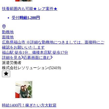
扶養範囲内も可能★ レア案件★
受付
時給
1,200
円
勤務地
面接地
広島県福山市 ※詳細な勤務地につきましては、面接時にご
確認をお願いいたします
福山駅 徒歩1分、備後本庄駅 徒歩17分
詳細を見る
応募画面に進む
派遣労働者
株式会社レソリューション(52419)
時給1400円！稼ぎたい方大歓迎