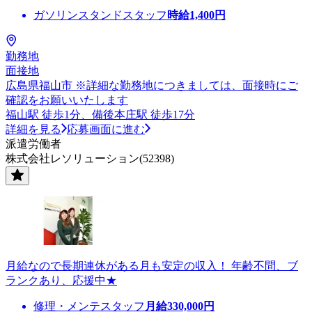
ガソリンスタンドスタッフ
時給
1,400
円
勤務地
面接地
広島県福山市 ※詳細な勤務地につきましては、面接時にご
確認をお願いいたします
福山駅 徒歩1分、備後本庄駅 徒歩17分
詳細を見る
応募画面に進む
派遣労働者
株式会社レソリューション(52398)
月給なので長期連休がある月も安定の収入！ 年齢不問、ブ
ランクあり、応援中★
修理・メンテスタッフ
月給
330,000
円