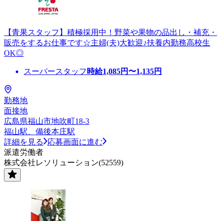
【青果スタッフ】積極採用中！野菜や果物の品出し・補充・
販売をするお仕事です☆主婦(夫)大歓迎♪扶養内勤務高校生
OK◎
スーパースタッフ
時給
1,085
円〜
1,135
円
勤務地
面接地
広島県福山市地吹町18-3
福山駅、備後本庄駅
詳細を見る
応募画面に進む
派遣労働者
株式会社レソリューション(52559)