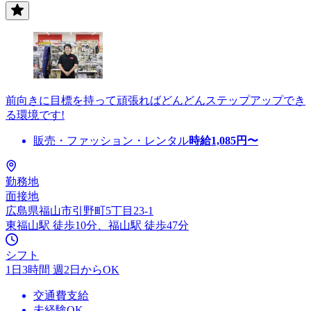
前向きに目標を持って頑張ればどんどんステップアップでき
る環境です!
販売・ファッション・レンタル
時給
1,085
円〜
勤務地
面接地
広島県福山市引野町5丁目23-1
東福山駅 徒歩10分、福山駅 徒歩47分
シフト
1日3時間 週2日からOK
交通費支給
未経験OK