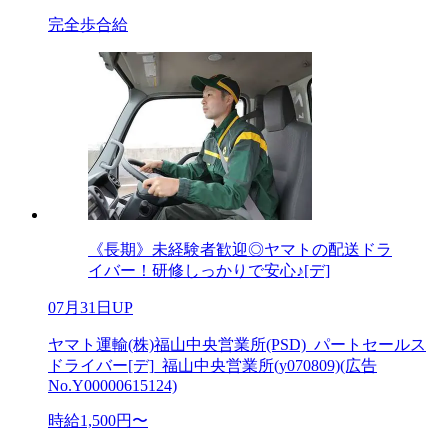
完全歩合給
《長期》未経験者歓迎◎ヤマトの配送ドラ
イバー！研修しっかりで安心♪[デ]
07月31日UP
ヤマト運輸(株)福山中央営業所(PSD)_パートセールス
ドライバー[デ]_福山中央営業所(y070809)(広告
No.Y00000615124)
時給1,500円〜