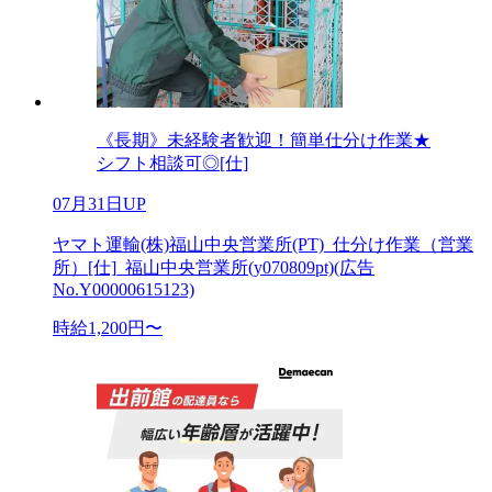
《長期》未経験者歓迎！簡単仕分け作業★
シフト相談可◎[仕]
07月31日UP
ヤマト運輸(株)福山中央営業所(PT)_仕分け作業（営業
所）[仕]_福山中央営業所(y070809pt)(広告
No.Y00000615123)
時給1,200円〜