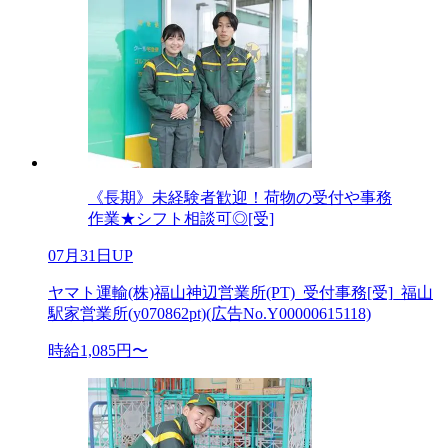
《長期》未経験者歓迎！荷物の受付や事務
作業★シフト相談可◎[受]
07月31日UP
ヤマト運輸(株)福山神辺営業所(PT)_受付事務[受]_福山
駅家営業所(y070862pt)(広告No.Y00000615118)
時給1,085円〜