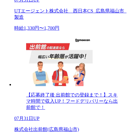
UTエージェント株式会社 西日本CS_広島県福山市_
製造
時給1,330円〜1,700円
【応募終了後 出前館での登録まで！】スキ
マ時間で収入UP！フードデリバリーなら出
前館で！
07月31日UP
株式会社出前館(広島県福山市)