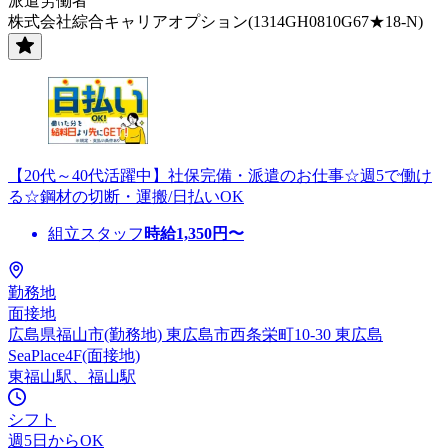
派遣労働者
株式会社綜合キャリアオプション(1314GH0810G67★18-N)
【20代～40代活躍中】社保完備・派遣のお仕事☆週5で働け
る☆鋼材の切断・運搬/日払いOK
組立スタッフ
時給
1,350
円〜
勤務地
面接地
広島県福山市(勤務地) 東広島市西条栄町10-30 東広島
SeaPlace4F(面接地)
東福山駅、福山駅
シフト
週5日からOK