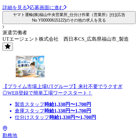
詳細を見る
応募画面に進む
ヤマト運輸(株)福山中央営業所_仕分け作業（営業所）[仕](広告
No.Y00000615122)のその他の求人を見る
派遣労働者
UTエージェント株式会社 西日本CS_広島県福山市_製造
【プライム市場上場UTグループ】来社不要でラクすぎ
◎WEB登録で簡単工場ワークスタート！
製造スタッフ
時給
1,330
円〜
1,700
円
倉庫スタッフ
時給
1,330
円〜
1,700
円
仕分けスタッフ
時給
1,330
円〜
1,700
円
勤務地