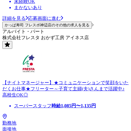
未経験OK
まかないあり
詳細を見る
応募画面に進む
かっぱ寿司 フレスポ神辺店のその他の求人を見る
アルバイト・パート
株式会社フレスタ おかず工房 アイネス店
【ナイトマネージャー】★コミュニケーションで笑顔をいた
だくお仕事★フリーター～子育て主婦(夫)さんまで活躍中♪
高校生OK◎
スーパースタッフ
時給
1,085
円〜
1,135
円
勤務地
面接地