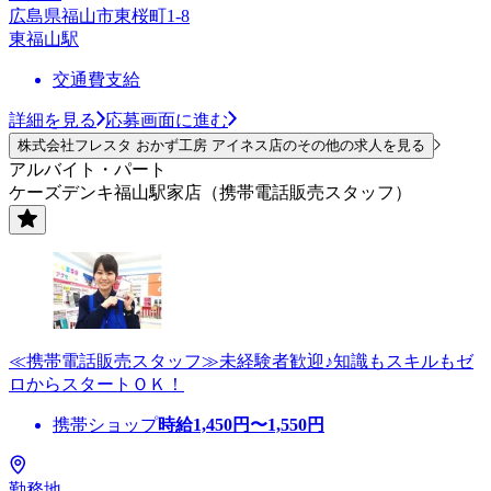
広島県福山市東桜町1-8
東福山駅
交通費支給
詳細を見る
応募画面に進む
株式会社フレスタ おかず工房 アイネス店のその他の求人を見る
アルバイト・パート
ケーズデンキ福山駅家店（携帯電話販売スタッフ）
≪携帯電話販売スタッフ≫未経験者歓迎♪知識もスキルもゼ
ロからスタートＯＫ！
携帯ショップ
時給
1,450
円〜
1,550
円
勤務地