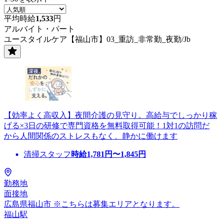
平均時給
1,533
円
アルバイト・パート
ユースタイルケア【福山市】03_重訪_非常勤_夜勤/Jb
【効率よく高収入】夜間介護の見守り。高給与でしっかり稼
げる×3日の研修で専門資格を無料取得可能！1対1の訪問だ
から人間関係のストレスもなく、静かに働けます
清掃スタッフ
時給
1,781
円〜
1,845
円
勤務地
面接地
広島県福山市 ※こちらは募集エリアとなります。
福山駅