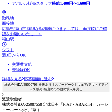
アパレル販売スタッフ
時給
1,400
円〜
1,600
円
勤務地
面接地
広島県福山市 詳細な勤務地につきましては、面接時にご確
認をお願いいたします
福山駅
シフト
週3日からOK
交通費支給
未経験OK
詳細を見る
応募画面に進む
株式会社iDA/25099795 社販あり【スノーピーク】ウェア/アウトドアグ
ッズ販売 福山のその他の求人を見る
派遣労働者
株式会社iDA/25087558 定休日有「FIAT・ABARTH」カーシ
ョールーム受付 福山