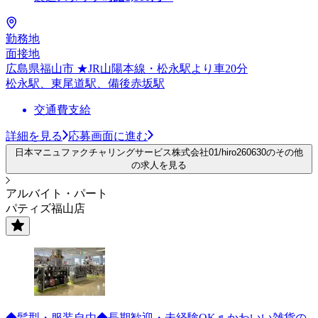
勤務地
面接地
広島県福山市 ★JR山陽本線・松永駅より車20分
松永駅、東尾道駅、備後赤坂駅
交通費支給
詳細を見る
応募画面に進む
日本マニュファクチャリングサービス株式会社01/hiro260630のその他
の求人を見る
アルバイト・パート
パティズ福山店
◆髪型・服装自由◆長期歓迎・未経験OK♬かわいい雑貨の