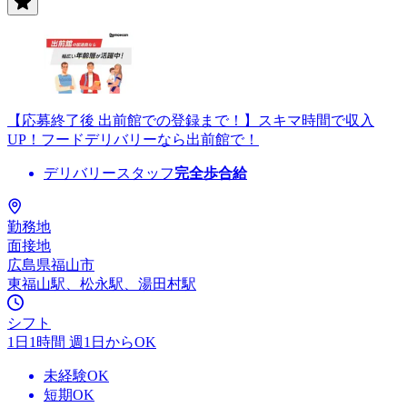
【応募終了後 出前館での登録まで！】スキマ時間で収入
UP！フードデリバリーなら出前館で！
デリバリースタッフ
完全歩合給
勤務地
面接地
広島県福山市
東福山駅、松永駅、湯田村駅
シフト
1日1時間 週1日からOK
未経験OK
短期OK