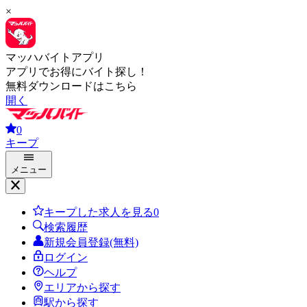
×
マッハバイトアプリ
アプリでお得にバイト探し！
無料ダウンロードはこちら
開く
0
キープ
メニュー
キープした求人を見る
0
検索履歴
新規会員登録(無料)
ログイン
ヘルプ
エリアから探す
駅から探す