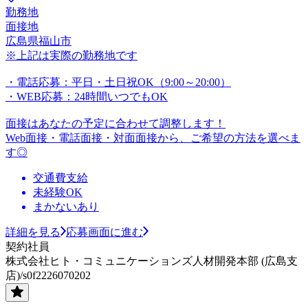
勤務地
面接地
広島県福山市
※上記は実際の勤務地です
・電話応募：平日・土日祝OK（9:00～20:00）
・WEB応募：24時間いつでもOK
面接はあなたの予定に合わせて調整します！
Web面接・電話面接・対面面接から、ご希望の方法を選べま
す◎
交通費支給
未経験OK
まかないあり
詳細を見る
応募画面に進む
契約社員
株式会社ヒト・コミュニケーションズ人材開発本部 (広島支
店)/s0f2226070202