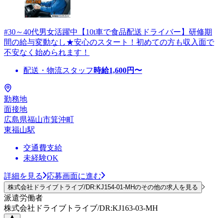
#30～40代男女活躍中【10t車で食品配送ドライバー】研修期
間の給与変動なし★安心のスタート！初めての方も収入面で
不安なく始められます！
配送・物流スタッフ
時給
1,600
円〜
勤務地
面接地
広島県福山市箕沖町
東福山駅
交通費支給
未経験OK
詳細を見る
応募画面に進む
株式会社ドライブトライブ/DR:KJ154-01-MHのその他の求人を見る
派遣労働者
株式会社ドライブトライブ/DR:KJ163-03-MH