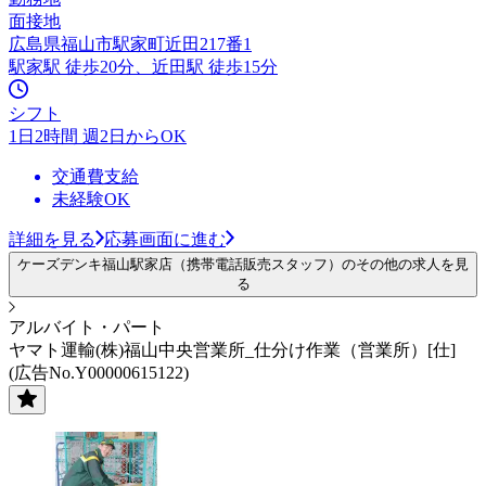
面接地
広島県福山市駅家町近田217番1
駅家駅 徒歩20分、近田駅 徒歩15分
シフト
1日2時間 週2日からOK
交通費支給
未経験OK
詳細を見る
応募画面に進む
ケーズデンキ福山駅家店（携帯電話販売スタッフ）のその他の求人を見
る
アルバイト・パート
ヤマト運輸(株)福山中央営業所_仕分け作業（営業所）[仕]
(広告No.Y00000615122)