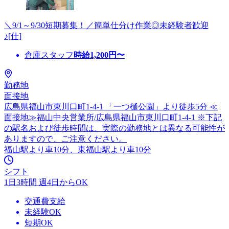
＼9/1～9/30短期募集！／簡単仕分け作業◎未経験者歓迎
♪[仕]
倉庫スタッフ
時給
1,200
円〜
勤務地
面接地
広島県福山市東川口町1-4-1 「一つ樋公園」より徒歩5分 ≪
面接地≫福山中央営業所/広島県福山市東川口町1-4-1 ※下記
の駅名および徒歩時間は、実際の勤務地とは異なる可能性が
ありますので、ご注意ください。
福山駅より車10分、東福山駅より車10分
シフト
1日3時間 週4日からOK
交通費支給
未経験OK
短期OK