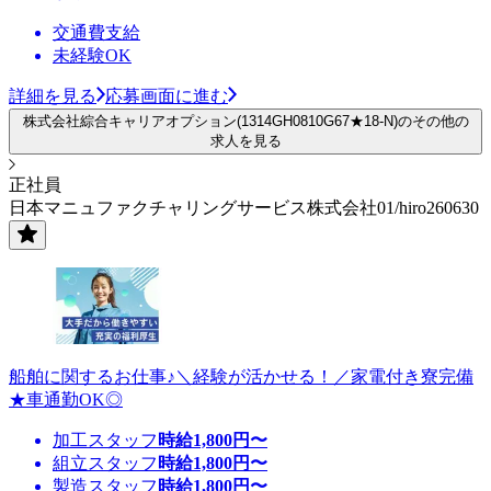
交通費支給
未経験OK
詳細を見る
応募画面に進む
株式会社綜合キャリアオプション(1314GH0810G67★18-N)のその他の
求人を見る
正社員
日本マニュファクチャリングサービス株式会社01/hiro260630
船舶に関するお仕事♪＼経験が活かせる！／家電付き寮完備
★車通勤OK◎
加工スタッフ
時給
1,800
円〜
組立スタッフ
時給
1,800
円〜
製造スタッフ
時給
1,800
円〜