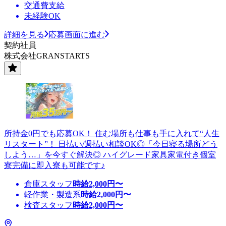
交通費支給
未経験OK
詳細を見る
応募画面に進む
契約社員
株式会社GRANSTARTS
所持金0円でも応募OK！ 住む場所も仕事も手に入れて“人生
リスタート”！ 日払い/週払い相談OK◎「今日寝る場所どう
しよう…」を今すぐ解決◎ ハイグレード家具家電付き個室
寮完備に即入寮も可能です♪
倉庫スタッフ
時給
2,000
円〜
軽作業・製造系
時給
2,000
円〜
検査スタッフ
時給
2,000
円〜