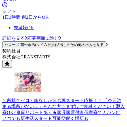
シフト
1日3時間 週2日からOK
未経験OK
詳細を見る
応募画面に進む
ハローズ 南松永店(タイム社員)品出しのその他の求人を見る
契約社員
株式会社GRANSTARTS
＼所持金ゼロ・家なしからの再スタート応援！／ 「今日泊
まる場所がない…」そんな方もまずはご相談ください！即入
寮OK×食事サポートあり★家具家電付き個室寮でカバンひ
とつでも新生活スタート可能◎働く場所も