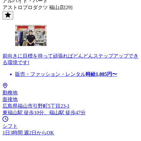
アルバイト・パート
アストロプロダクツ 福山店[29]
前向きに目標を持って頑張ればどんどんステップアップでき
る環境です!
販売・ファッション・レンタル
時給
1,085
円〜
勤務地
面接地
広島県福山市引野町5丁目23-1
東福山駅 徒歩10分、福山駅 徒歩47分
シフト
1日3時間 週2日からOK