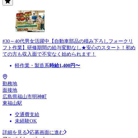
#30～40代男女活躍中【自動車部品の積み下ろしフォークリ
フト作業】研修期間の給与変動なし★安心のスタート！初め
ての方も収入面で不安なく始められます！
軽作業・製造系
時給
1,400
円〜
勤務地
面接地
広島県福山市明神町
東福山駅
交通費支給
未経験OK
詳細を見る
応募画面に進む