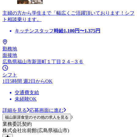
主婦の方から学生まで「幅広くご活躍頂いております！シフ
ト相談乗ります。
キッチンスタッフ
時給
1,100
円〜
1,375
円
勤務地
面接地
広島県福山市新涯町１丁目２４−３６
シフト
1日5時間 週2日からOK
交通費支給
未経験OK
詳細を見る
応募画面に進む
福山新涯食堂のその他の求人を見る
業務委託契約
株式会社出前館(広島県福山市)