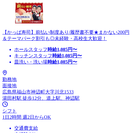
【かっぱ寿司】前払い制度あり/履歴書不要★まかない200円
＆テーマパーク割引も◎未経験・高校生大歓迎！
ホールスタッフ
時給
1,085
円〜
キッチンスタッフ
時給
1,085
円〜
皿洗い・洗い場
時給
1,085
円〜
勤務地
面接地
広島県福山市神辺町大字川北1533
湯田村駅 徒歩12分、道上駅、神辺駅
シフト
1日2時間 週2日からOK
交通費支給