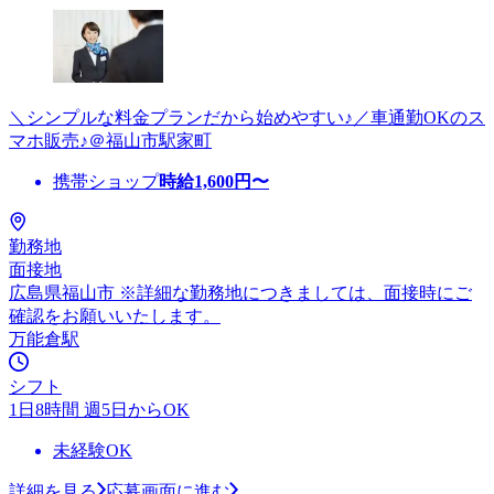
＼シンプルな料金プランだから始めやすい♪／車通勤OKのス
マホ販売♪＠福山市駅家町
携帯ショップ
時給
1,600
円〜
勤務地
面接地
広島県福山市 ※詳細な勤務地につきましては、面接時にご
確認をお願いいたします。
万能倉駅
シフト
1日8時間 週5日からOK
未経験OK
詳細を見る
応募画面に進む