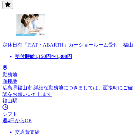
定休日有「FIAT・ABARTH」カーショールーム受付 福山
受付
時給
1,150
円〜
1,300
円
勤務地
面接地
広島県福山市 詳細な勤務地につきましては、面接時にご確
認をお願いいたします
福山駅
シフト
週4日からOK
交通費支給