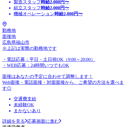
製造スタッフ
時給
2,000
円〜
組立スタッフ
時給
2,000
円〜
機械オペレーション
時給
2,000
円〜
勤務地
面接地
広島県福山市
※上記は実際の勤務地です
・電話応募：平日・土日祝OK（9:00～20:00）
・WEB応募：24時間いつでもOK
面接はあなたの予定に合わせて調整します！
Web面接・電話面接・対面面接から、ご希望の方法を選べま
す◎
交通費支給
未経験OK
まかないあり
詳細を見る
応募画面に進む