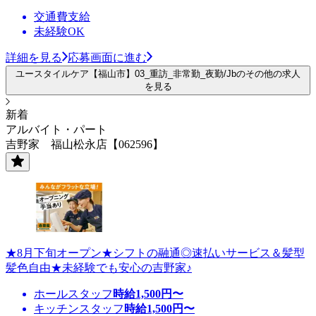
交通費支給
未経験OK
詳細を見る
応募画面に進む
ユースタイルケア【福山市】03_重訪_非常勤_夜勤/Jbのその他の求人
を見る
新着
アルバイト・パート
吉野家 福山松永店【062596】
★8月下旬オープン★シフトの融通◎速払いサービス＆髪型
髪色自由★未経験でも安心の吉野家♪
ホールスタッフ
時給
1,500
円〜
キッチンスタッフ
時給
1,500
円〜