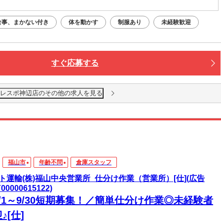
食事、まかない付き
体を動かす
制服あり
未経験歓迎
すぐ応募する
フレスポ神辺店のその他の求人を見る
福山市
年齢不問
倉庫スタッフ
ト運輸(株)福山中央営業所_仕分け作業（営業所）[仕](広告
Y00000615122)
/1～9/30短期募集！／簡単仕分け作業◎未経験者
♪[仕]