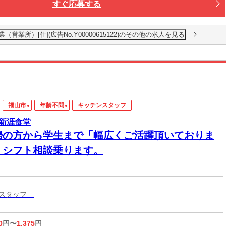
すぐ応募する
営業所）[仕](広告No.Y00000615122)のその他の求人を見る
福山市
年齢不問
キッチンスタッフ
新涯食堂
婦の方から学生まで「幅広くご活躍頂いておりま
！シフト相談乗ります。
ンスタッフ
0
円〜
1,375
円