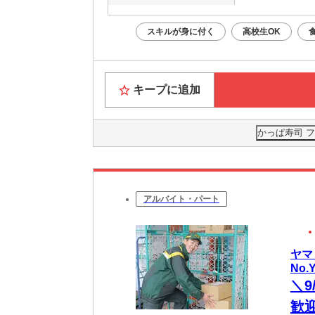
スキルが身に付く
高校生OK
キープに追加
かっぱ寿司 
アルバイト・パート
ヤマ
No.
＼9
歓迎