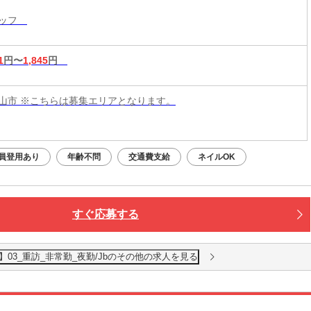
かに働けます
タッフ
1
円〜
1,845
円
山市 ※こちらは募集エリアとなります。
員登用あり
年齢不問
交通費支給
ネイルOK
すぐ応募する
03_重訪_非常勤_夜勤/Jbのその他の求人を見る