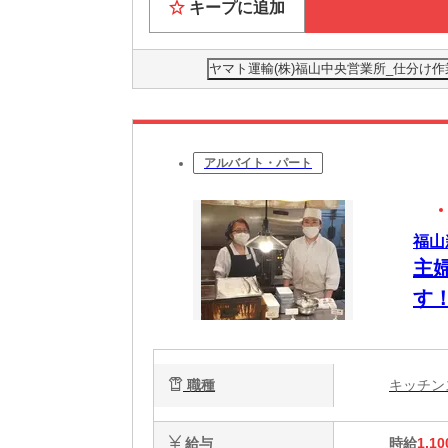
キープに追加
ヤマト運輸(株)福山中央営業所_仕分け作業（
アルバイト・パート
福山
主
す
職種
キッチ
給与
時給
1,10