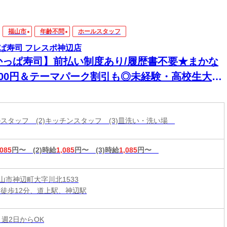
福山市
年齢不問
ホールスタッフ
ぱ寿司 フレスポ神辺店
かっぱ寿司】前払い制度あり/履歴書不要★まかな
200円＆テーマパーク割引も◎未経験・高校生大歓
！
ールスタッフ (2)キッチンスタッフ (3)皿洗い・洗い場
,085
円〜
(2)時給
1,085
円〜
(3)時給
1,085
円〜
山市神辺町大字川北1533
 徒歩12分、道上駅、神辺駅
 週2日からOK