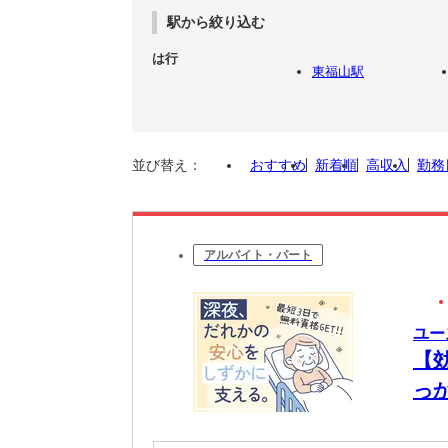
駅から絞り込む
は行
東福山駅
並び替え：
おすすめ
新着順
高収入
勤務
アルバイト・パート
ユー
【
っ
能