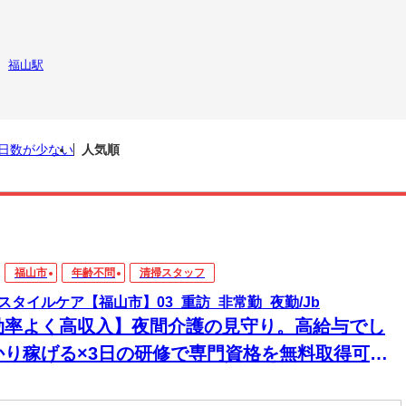
福山駅
日数が少ない
人気順
福山市
年齢不問
清掃スタッフ
スタイルケア【福山市】03_重訪_非常勤_夜勤/Jb
効率よく高収入】夜間介護の見守り。高給与でし
かり稼げる×3日の研修で専門資格を無料取得可
！1対1の訪問だから人間関係のストレスもなく、