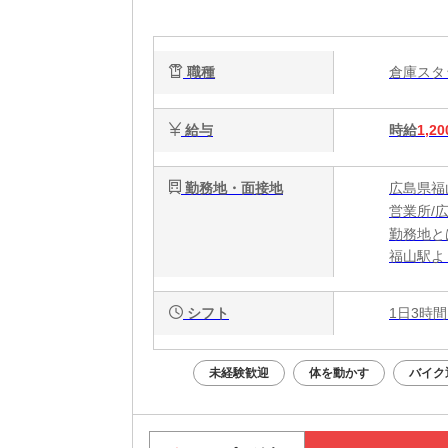
職種
倉庫ス
給与
時給
1,20
勤務地・面接地
広島県福
営業所/
勤務地と
福山駅よ
シフト
1日3時間
未経験歓迎
体を動かす
バイク