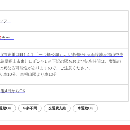
タッフ
0
円〜
山市東川口町1-4-1 「一つ樋公園」より徒歩5分 ≪面接地≫福山中央
広島県福山市東川口町1-4-1 ※下記の駅名および徒歩時間は、実際の
は異なる可能性がありますので、ご注意ください。
り車10分、東福山駅より車10分
 週4日からOK
通勤OK
年齢不問
交通費支給
車通勤OK