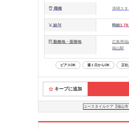
静
職種
清掃ス
給与
時給
1,78
勤務地・面接地
広島県福
福山駅
ピアスOK
週１日からOK
正社
キープに追加
ユースタイルケア【福山市】