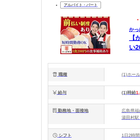
アルバイト・パート
かっ
【
い
迎
職種
(1)ホ
給与
(1)時給
1
勤務地・面接地
広島県福
湯田村駅
シフト
1日2時間