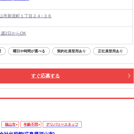
山市新涯町１丁目２４−３６
 週2日からOK
問
曜日や時間が選べる
契約社員登用あり
正社員登用あり
すぐ応募する
福山市
年齢不問
デリバリースタッフ