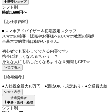
携帯ショップ
シフト制
時給1,600円〜
【お仕事内容】
■スマホアドバイザー＆初期設定スタッフ
スマホの接客・販売やお客様へのスマホ教室の講師
※基本契約業務は御座いません。
初心者でも安心してできる内容です♪
携帯に詳しくなれるちゃう！？
身近な人にも話したくなるような豆知識もGET☆
全て表示
【給与備考】
●入社祝金最大10万円 ●週払OK（規定あり）●交通費支給
全て表示
派遣労働者
事務・受付・経理
シフト制