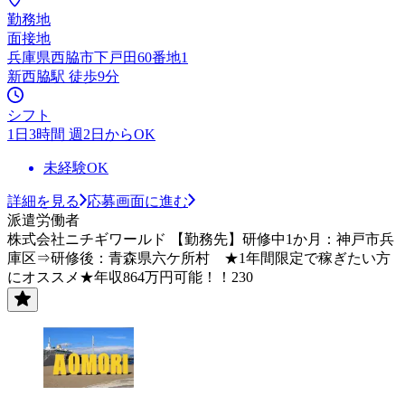
勤務地
面接地
兵庫県西脇市下戸田60番地1
新西脇駅 徒歩9分
シフト
1日3時間 週2日からOK
未経験OK
詳細を見る
応募画面に進む
派遣労働者
株式会社ニチギワールド 【勤務先】研修中1か月：神戸市兵
庫区⇒研修後：青森県六ケ所村 ★1年間限定で稼ぎたい方
にオススメ★年収864万円可能！！230