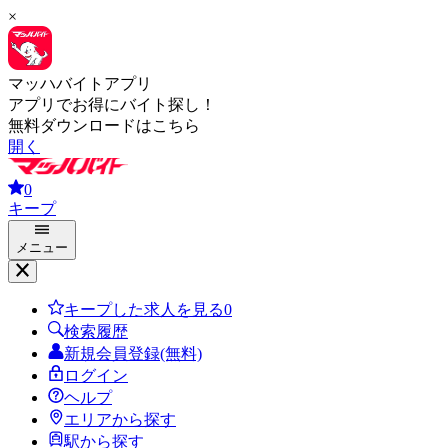
×
マッハバイトアプリ
アプリでお得にバイト探し！
無料ダウンロードはこちら
開く
0
キープ
メニュー
キープした求人を見る
0
検索履歴
新規会員登録(無料)
ログイン
ヘルプ
エリアから探す
駅から探す