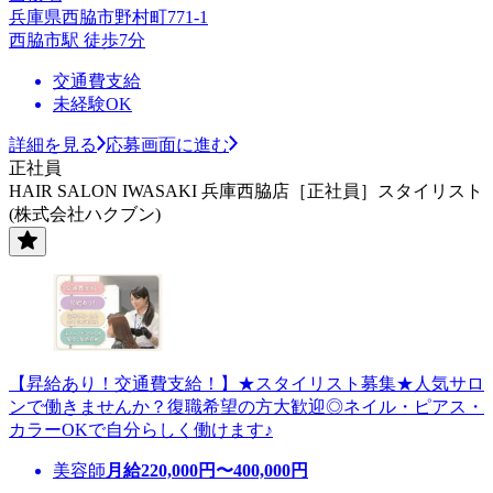
兵庫県西脇市野村町771-1
西脇市駅 徒歩7分
交通費支給
未経験OK
詳細を見る
応募画面に進む
正社員
HAIR SALON IWASAKI 兵庫西脇店［正社員］スタイリスト
(株式会社ハクブン)
【昇給あり！交通費支給！】★スタイリスト募集★人気サロ
ンで働きませんか？復職希望の方大歓迎◎ネイル・ピアス・
カラーOKで自分らしく働けます♪
美容師
月給
220,000
円〜
400,000
円