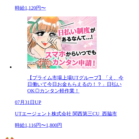
時給1,120円〜
【プライム市場上場UTグループ】「え、今
日働いて今日お金もらえるの！？」日払い
OK◎カンタン軽作業！
07月31日UP
UTエージェント株式会社 関西第三CU_西脇市
時給1,116円〜1,800円