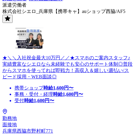
派遣労働者
株式会社シエロ_兵庫県【携帯キャ】auショップ西脇/AF5
★＼＼入社祝金最大10万円／／★スマホのご案内スタッフ♪
実績豊富なシエロなら未経験でも安心のサポート体制◎普段
からスマホを使ってれば即戦力！高収入＆嬉しい週払い/ス
ピード採用・WEB面談◎
携帯ショップ
時給
1,600
円〜
事務・受付・経理
時給
1,600
円〜
受付
時給
1,600
円〜
勤務地
面接地
兵庫県西脇市野村町771