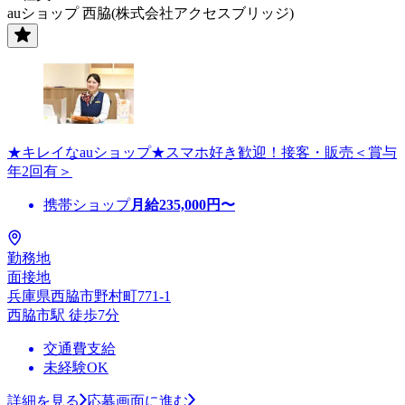
auショップ 西脇(株式会社アクセスブリッジ)
★キレイなauショップ★スマホ好き歓迎！接客・販売＜賞与
年2回有＞
携帯ショップ
月給
235,000
円〜
勤務地
面接地
兵庫県西脇市野村町771-1
西脇市駅 徒歩7分
交通費支給
未経験OK
詳細を見る
応募画面に進む