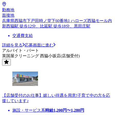
勤務地
面接地
兵庫県西脇市下戸田時ノ堂下60番地1 ハローズ西脇モール内
新西脇駅 徒歩12分、比延駅 徒歩18分、黒田庄駅
交通費支給
詳細を見る
応募画面に進む
アルバイト・パート
英国屋クリーニング 西脇小坂店(店舗受付)
【店舗受付のお仕事】嬉しい待遇を用意!子育て中の方を応
援しています♪
施設・サービス系
時給
1,200
円〜
1,280
円