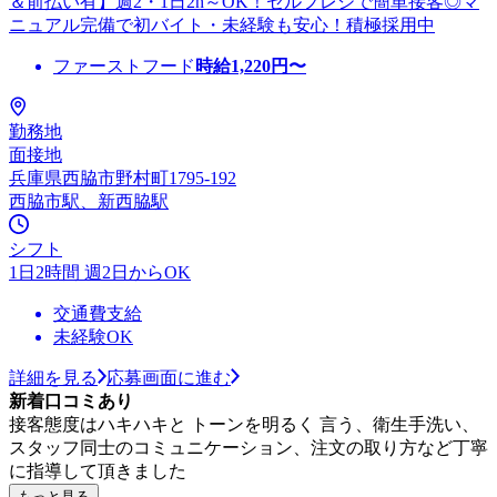
＆前払い有】週2・1日2h～OK！セルフレジで簡単接客◎マ
ニュアル完備で初バイト・未経験も安心！積極採用中
ファーストフード
時給
1,220
円〜
勤務地
面接地
兵庫県西脇市野村町1795-192
西脇市駅、新西脇駅
シフト
1日2時間 週2日からOK
交通費支給
未経験OK
詳細を見る
応募画面に進む
新着口コミあり
接客態度はハキハキと トーンを明るく 言う、衛生手洗い、
スタッフ同士のコミュニケーション、注文の取り方など丁寧
に指導して頂きました
もっと見る