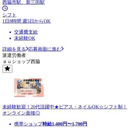
西脇市駅、新三田駅
シフト
1日8時間 週5日からOK
交通費支給
未経験OK
詳細を見る
応募画面に進む
派遣労働者
ａｕショップ西脇
未経験歓迎！20代活躍中★ピアス・ネイルOK☆シフト制！
オンライン面接◎
携帯ショップ
時給
1,400
円〜
1,700
円