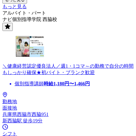
もっと見る
アルバイト・パート
ナビ個別指導学院 西脇校
＼健康経営認定優良法人／週1・1コマ～の勤務で自分の時間
もしっかり確保★初バイト・ブランク歓迎
個別指導講師
時給
1,180
円〜
1,466
円
勤務地
面接地
兵庫県西脇市西脇951
新西脇駅 徒歩19分
シフト