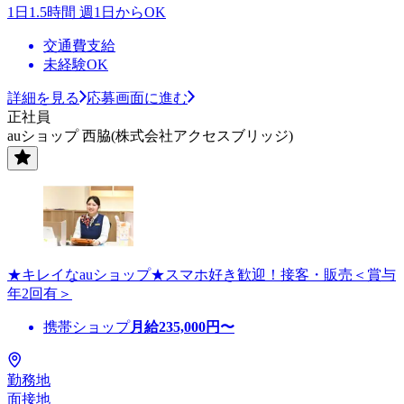
1日1.5時間 週1日からOK
交通費支給
未経験OK
詳細を見る
応募画面に進む
正社員
auショップ 西脇(株式会社アクセスブリッジ)
★キレイなauショップ★スマホ好き歓迎！接客・販売＜賞与
年2回有＞
携帯ショップ
月給
235,000
円〜
勤務地
面接地