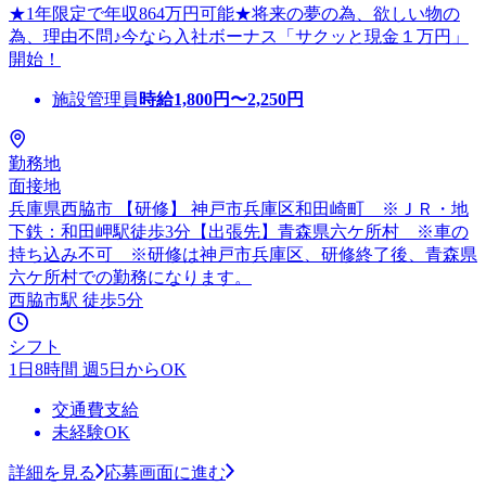
★1年限定で年収864万円可能★将来の夢の為、欲しい物の
為、理由不問♪今なら入社ボーナス「サクッと現金１万円」
開始！
施設管理員
時給
1,800
円〜
2,250
円
勤務地
面接地
兵庫県西脇市 【研修】 神戸市兵庫区和田崎町 ※ＪＲ・地
下鉄：和田岬駅徒歩3分【出張先】青森県六ケ所村 ※車の
持ち込み不可 ※研修は神戸市兵庫区、研修終了後、青森県
六ケ所村での勤務になります。
西脇市駅 徒歩5分
シフト
1日8時間 週5日からOK
交通費支給
未経験OK
詳細を見る
応募画面に進む