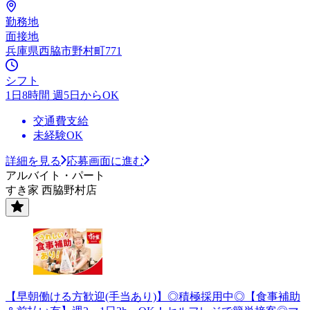
勤務地
面接地
兵庫県西脇市野村町771
シフト
1日8時間 週5日からOK
交通費支給
未経験OK
詳細を見る
応募画面に進む
アルバイト・パート
すき家 西脇野村店
【早朝働ける方歓迎(手当あり)】◎積極採用中◎【食事補助