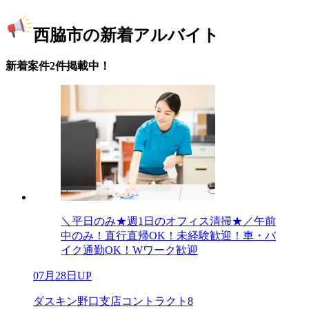
西脇市の新着アルバイト
新着案件2件掲載中！
＼平日のみ★週1日のオフィス清掃★／午前
中のみ！直行直帰OK！未経験歓迎！車・バ
イク通勤OK！Wワーク歓迎
07月28日UP
ダスキン野口支店コントラクト8