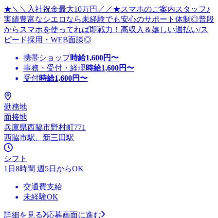
★＼＼入社祝金最大10万円／／★スマホのご案内スタッフ♪
実績豊富なシエロなら未経験でも安心のサポート体制◎普段
からスマホを使ってれば即戦力！高収入＆嬉しい週払い/ス
ピード採用・WEB面談◎
携帯ショップ
時給
1,600
円〜
事務・受付・経理
時給
1,600
円〜
受付
時給
1,600
円〜
勤務地
面接地
兵庫県西脇市野村町771
西脇市駅、新三田駅
シフト
1日8時間 週5日からOK
交通費支給
未経験OK
詳細を見る
応募画面に進む