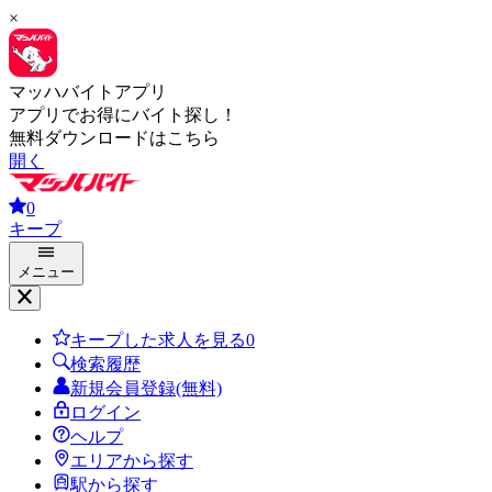
×
マッハバイトアプリ
アプリでお得にバイト探し！
無料ダウンロードはこちら
開く
0
キープ
メニュー
キープした求人を見る
0
検索履歴
新規会員登録(無料)
ログイン
ヘルプ
エリアから探す
駅から探す