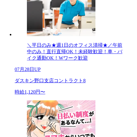
＼平日のみ★週1日のオフィス清掃★／午前
中のみ！直行直帰OK！未経験歓迎！車・バ
イク通勤OK！Wワーク歓迎
07月28日UP
ダスキン野口支店コントラクト8
時給1,120円〜