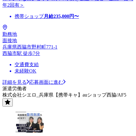
年2回有＞
携帯ショップ
月給
235,000
円〜
勤務地
面接地
兵庫県西脇市野村町771-1
西脇市駅 徒歩7分
交通費支給
未経験OK
詳細を見る
応募画面に進む
派遣労働者
株式会社シエロ_兵庫県【携帯キャ】auショップ西脇/AF5