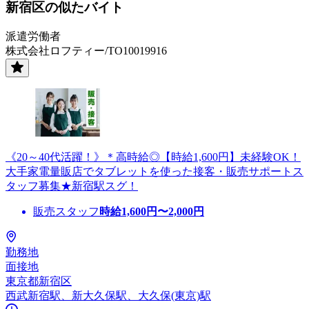
新宿区の似たバイト
派遣労働者
株式会社ロフティー/TO10019916
《20～40代活躍！》＊高時給◎【時給1,600円】未経験OK！
大手家電量販店でタブレットを使った接客・販売サポートス
タッフ募集★新宿駅スグ！
販売スタッフ
時給
1,600
円〜
2,000
円
勤務地
面接地
東京都新宿区
西武新宿駅、新大久保駅、大久保(東京)駅