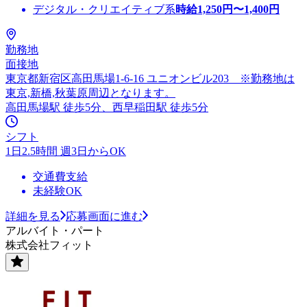
デジタル・クリエイティブ系
時給
1,250
円〜
1,400
円
勤務地
面接地
東京都新宿区高田馬場1-6-16 ユニオンビル203 ※勤務地は
東京,新橋,秋葉原周辺となります。
高田馬場駅 徒歩5分、西早稲田駅 徒歩5分
シフト
1日2.5時間 週3日からOK
交通費支給
未経験OK
詳細を見る
応募画面に進む
アルバイト・パート
株式会社フィット