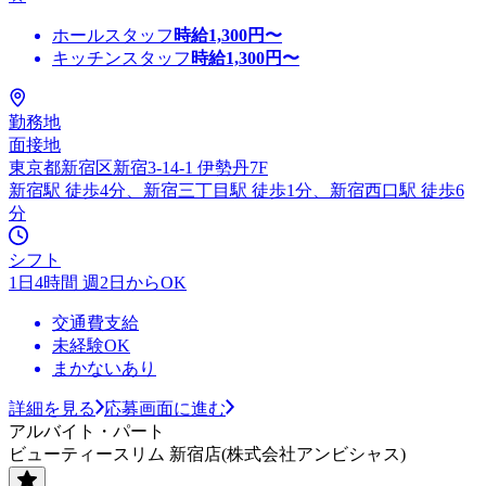
ホールスタッフ
時給
1,300
円〜
キッチンスタッフ
時給
1,300
円〜
勤務地
面接地
東京都新宿区新宿3-14-1 伊勢丹7F
新宿駅 徒歩4分、新宿三丁目駅 徒歩1分、新宿西口駅 徒歩6
分
シフト
1日4時間 週2日からOK
交通費支給
未経験OK
まかないあり
詳細を見る
応募画面に進む
アルバイト・パート
ビューティースリム 新宿店(株式会社アンビシャス)