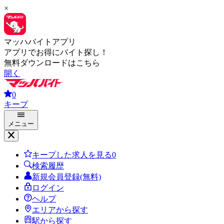
×
マッハバイトアプリ
アプリでお得にバイト探し！
無料ダウンロードはこちら
開く
0
キープ
メニュー
キープした求人を見る
0
検索履歴
新規会員登録(無料)
ログイン
ヘルプ
エリアから探す
駅から探す