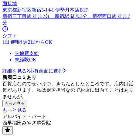
面接地
東京都新宿区新宿3-14-1 伊勢丹本店B1F
新宿三丁目駅 徒歩2分、新宿駅 徒歩3分、新宿西口駅 徒歩7
分
シフト
1日4時間 週2日からOK
交通費支給
未経験OK
詳細を見る
応募画面に進む
新着口コミあり
百貨店なのでせいけつ、きちんとしたところです。店内は活
気があります。私は厨房担当なのでお店に出向くことはあり
ませんが。
もっと見る
もっと見る
アルバイト・パート
西早稲田みやぎ整骨院