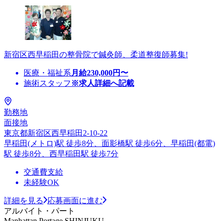
新宿区西早稲田の整骨院で鍼灸師、柔道整復師募集!
医療・福祉系
月給
230,000
円〜
施術スタッフ
※求人詳細へ記載
勤務地
面接地
東京都新宿区西早稲田2-10-22
早稲田(メトロ)駅 徒歩8分、面影橋駅 徒歩6分、早稲田(都電)
駅 徒歩8分、西早稲田駅 徒歩7分
交通費支給
未経験OK
詳細を見る
応募画面に進む
アルバイト・パート
Manhattan Portage SHINJUKU