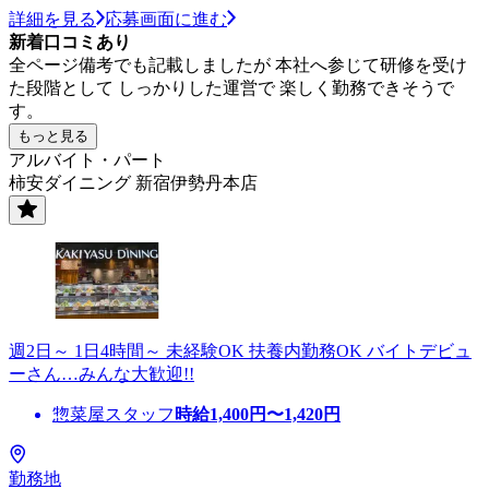
詳細を見る
応募画面に進む
新着口コミあり
全ページ備考でも記載しましたが 本社へ参じて研修を受け
た段階として しっかりした運営で 楽しく勤務できそうで
す。
もっと見る
アルバイト・パート
柿安ダイニング 新宿伊勢丹本店
週2日～ 1日4時間～ 未経験OK 扶養内勤務OK バイトデビュ
ーさん…みんな大歓迎!!
惣菜屋スタッフ
時給
1,400
円〜
1,420
円
勤務地