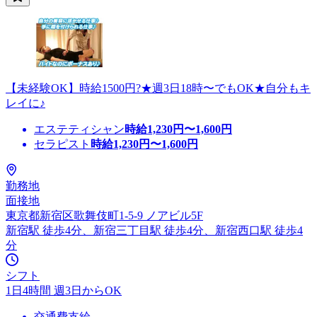
【未経験OK】時給1500円?★週3日18時〜でもOK★自分もキ
レイに♪
エステティシャン
時給
1,230
円〜
1,600
円
セラピスト
時給
1,230
円〜
1,600
円
勤務地
面接地
東京都新宿区歌舞伎町1-5-9 ノアビル5F
新宿駅 徒歩4分、新宿三丁目駅 徒歩4分、新宿西口駅 徒歩4
分
シフト
1日4時間 週3日からOK
交通費支給