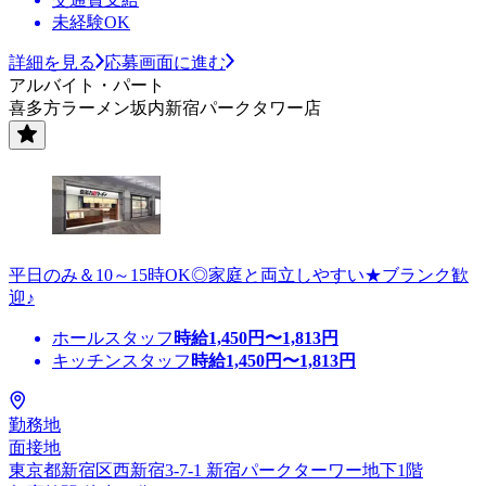
未経験OK
詳細を見る
応募画面に進む
アルバイト・パート
喜多方ラーメン坂内新宿パークタワー店
平日のみ＆10～15時OK◎家庭と両立しやすい★ブランク歓
迎♪
ホールスタッフ
時給
1,450
円〜
1,813
円
キッチンスタッフ
時給
1,450
円〜
1,813
円
勤務地
面接地
東京都新宿区西新宿3-7-1 新宿パークターワー地下1階