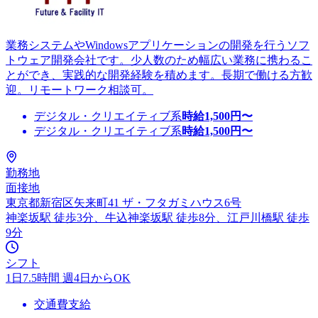
業務システムやWindowsアプリケーションの開発を行うソフ
トウェア開発会社です。少人数のため幅広い業務に携わるこ
とができ、実践的な開発経験を積めます。長期で働ける方歓
迎。リモートワーク相談可。
デジタル・クリエイティブ系
時給
1,500
円〜
デジタル・クリエイティブ系
時給
1,500
円〜
勤務地
面接地
東京都新宿区矢来町41 ザ・フタガミハウス6号
神楽坂駅 徒歩3分、牛込神楽坂駅 徒歩8分、江戸川橋駅 徒歩
9分
シフト
1日7.5時間 週4日からOK
交通費支給