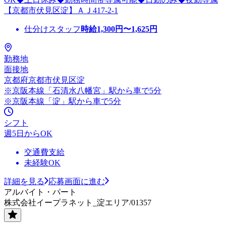
【京都市伏見区淀】ＡＪ417-2-1
仕分けスタッフ
時給
1,300
円〜
1,625
円
勤務地
面接地
京都府京都市伏見区淀
※京阪本線「石清水八幡宮」駅から車で5分
※京阪本線「淀」駅から車で5分
シフト
週5日からOK
交通費支給
未経験OK
詳細を見る
応募画面に進む
アルバイト・パート
株式会社イープラネット_淀エリア/01357