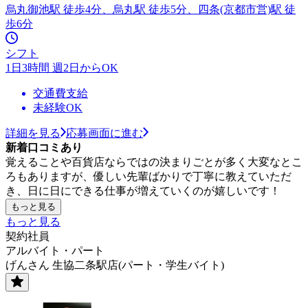
烏丸御池駅 徒歩4分、烏丸駅 徒歩5分、四条(京都市営)駅 徒
歩6分
シフト
1日3時間 週2日からOK
交通費支給
未経験OK
詳細を見る
応募画面に進む
新着口コミあり
覚えることや百貨店ならではの決まりごとが多く大変なとこ
ろもありますが、優しい先輩ばかりで丁寧に教えていただ
き、日に日にできる仕事が増えていくのが嬉しいです！
もっと見る
もっと見る
契約社員
アルバイト・パート
げんさん 生協二条駅店(パート・学生バイト)