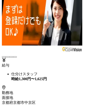
給与
仕分けスタッフ
時給
1,300
円〜
1,625
円
勤務地
面接地
京都府京都市中京区