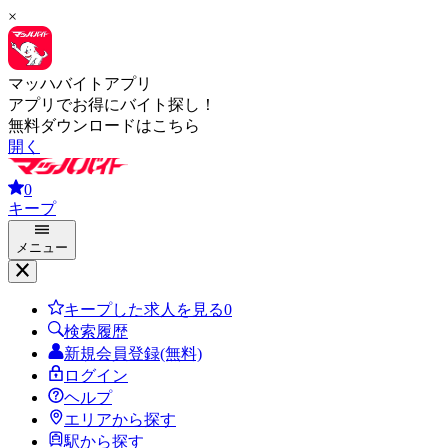
×
マッハバイトアプリ
アプリでお得にバイト探し！
無料ダウンロードはこちら
開く
0
キープ
メニュー
キープした求人を見る
0
検索履歴
新規会員登録(無料)
ログイン
ヘルプ
エリアから探す
駅から探す