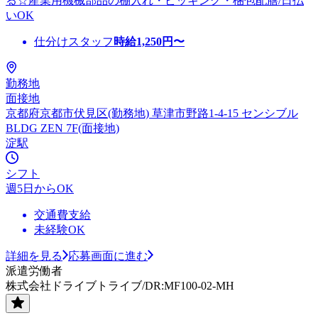
る☆産業用機械部品の棚入れ・ピッキング・梱包配膳/日払
いOK
仕分けスタッフ
時給
1,250
円〜
勤務地
面接地
京都府京都市伏見区(勤務地) 草津市野路1-4-15 センシブル
BLDG ZEN 7F(面接地)
淀駅
シフト
週5日からOK
交通費支給
未経験OK
詳細を見る
応募画面に進む
派遣労働者
株式会社ドライブトライブ/DR:MF100-02-MH