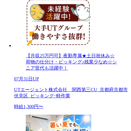
【月収25万円可】夜勤専属★土日祝休み☆
荷物の仕分け・ピッキング♪残業少なめ☆シ
ニア世代も活躍中！
07月31日UP
UTエージェント株式会社 関西第三CU_京都府京都市
伏見区_ピッキング･軽作業
時給1,300円〜