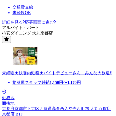
交通費支給
未経験OK
詳細を見る
応募画面に進む
アルバイト・パート
柿安ダイニング 大丸京都店
未経験★扶養内勤務★バイトデビューさん…みんな大歓迎!!
惣菜屋スタッフ
時給
1,150
円〜
1,170
円
勤務地
面接地
京都府京都市下京区四条通高倉西入立売西町79 大丸百貨店
京都店 B1F