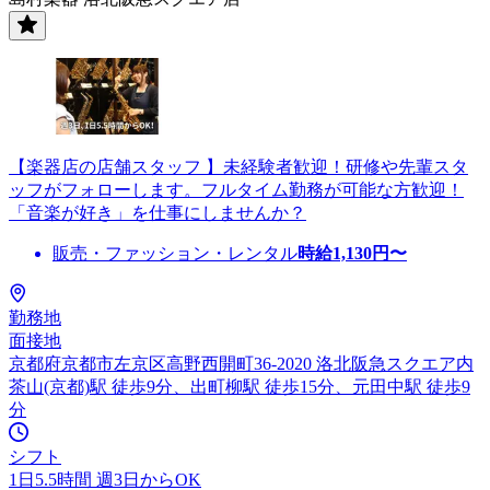
【楽器店の店舗スタッフ 】未経験者歓迎！研修や先輩スタ
ッフがフォローします。フルタイム勤務が可能な方歓迎！
「音楽が好き」を仕事にしませんか？
販売・ファッション・レンタル
時給
1,130
円〜
勤務地
面接地
京都府京都市左京区高野西開町36-2020 洛北阪急スクエア内
茶山(京都)駅 徒歩9分、出町柳駅 徒歩15分、元田中駅 徒歩9
分
シフト
1日5.5時間 週3日からOK