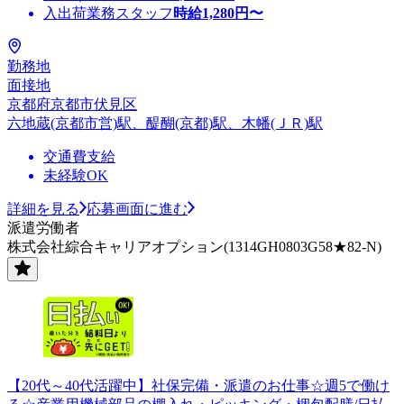
入出荷業務スタッフ
時給
1,280
円〜
勤務地
面接地
京都府京都市伏見区
六地蔵(京都市営)駅、醍醐(京都)駅、木幡(ＪＲ)駅
交通費支給
未経験OK
詳細を見る
応募画面に進む
派遣労働者
株式会社綜合キャリアオプション(1314GH0803G58★82-N)
【20代～40代活躍中】社保完備・派遣のお仕事☆週5で働け