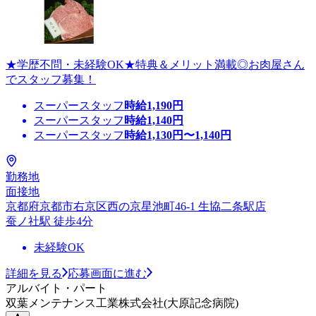
★学歴不問・未経験OK★特典＆メリット満載◎お肉屋さん
でスタッフ募集！
スーパースタッフ
時給
1,190
円
スーパースタッフ
時給
1,140
円
スーパースタッフ
時給
1,130
円〜
1,140
円
勤務地
面接地
京都府京都市右京区西の京星池町46-1 生協二条駅店
蚕ノ社駅 徒歩4分
未経験OK
詳細を見る
応募画面に進む
アルバイト・パート
双葉メンテナンス工業株式会社(大原記念病院)