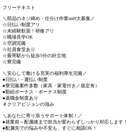
フリーテキスト
＼部品のネジ締め・仕分け作業staff大募集／
☆日払い制度アリ
☆未経験歓迎！研修アリ
☆職場見学OK
☆空調完備
☆社員食堂あり
☆最寄駅から徒歩5分の好立地
☆寮完備
＼安心して働ける充実の福利厚生完備／
●日払い・週払い制度
●寮完備案件多数（家具・家電付き／規定有）
●勤続ボーナス・ボーナス制度
●退職金制度あり
＃クリアビジョンの強み
＼あなたに寄り添うサポート体制！／
●就業前～配属後まで担当が変わらずしっかり対応します！
●配属先での悩みや不安も、すぐに相談OK！