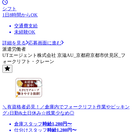
シフト
1日8時間からOK
交通費支給
未経験OK
詳細を見る
応募画面に進む
派遣労働者
UTエージェント株式会社 京滋AU_京都府京都市伏見区_フ
ォークリフト・クレーン
＼有資格者必見！／倉庫内でフォークリフト作業やピッキン
グ♪日勤&土日休み☆残業少なめ◎
倉庫スタッフ
時給
1,280
円〜
仕分けスタッフ
時給
1,280
円〜