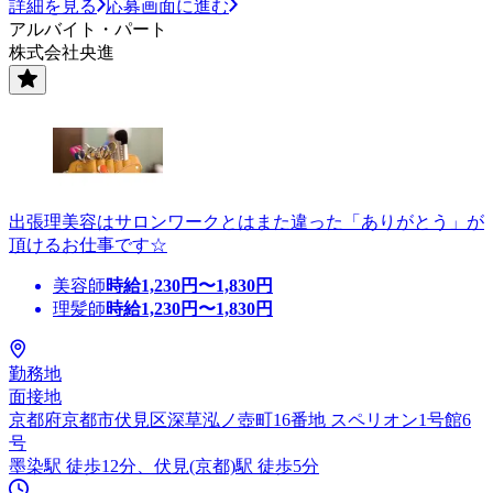
詳細を見る
応募画面に進む
アルバイト・パート
株式会社央進
出張理美容はサロンワークとはまた違った「ありがとう」が
頂けるお仕事です☆
美容師
時給
1,230
円〜
1,830
円
理髪師
時給
1,230
円〜
1,830
円
勤務地
面接地
京都府京都市伏見区深草泓ノ壺町16番地 スペリオン1号館6
号
墨染駅 徒歩12分、伏見(京都)駅 徒歩5分