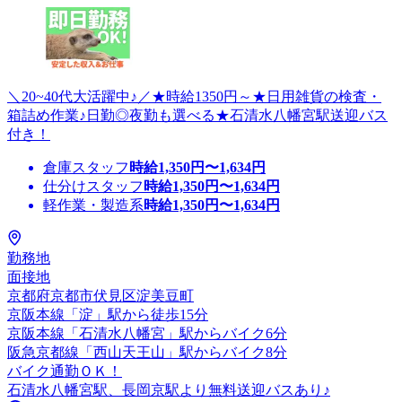
＼20~40代大活躍中♪／★時給1350円～★日用雑貨の検査・
箱詰め作業♪日勤◎夜勤も選べる★石清水八幡宮駅送迎バス
付き！
倉庫スタッフ
時給
1,350
円〜
1,634
円
仕分けスタッフ
時給
1,350
円〜
1,634
円
軽作業・製造系
時給
1,350
円〜
1,634
円
勤務地
面接地
京都府京都市伏見区淀美豆町
京阪本線「淀」駅から徒歩15分
京阪本線「石清水八幡宮」駅からバイク6分
阪急京都線「西山天王山」駅からバイク8分
バイク通勤ＯＫ！
石清水八幡宮駅、長岡京駅より無料送迎バスあり♪