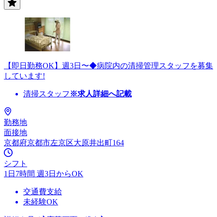
【即日勤務OK】週3日〜◆病院内の清掃管理スタッフを募集
しています!
清掃スタッフ
※求人詳細へ記載
勤務地
面接地
京都府京都市左京区大原井出町164
シフト
1日7時間 週3日からOK
交通費支給
未経験OK