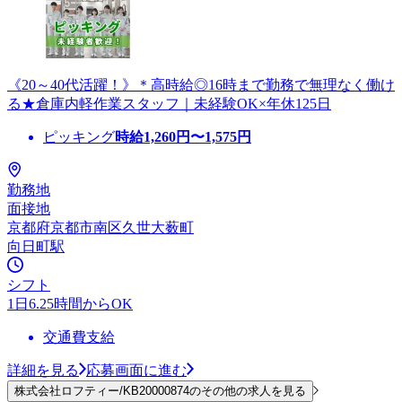
《20～40代活躍！》＊高時給◎16時まで勤務で無理なく働け
る★倉庫内軽作業スタッフ｜未経験OK×年休125日
ピッキング
時給
1,260
円〜
1,575
円
勤務地
面接地
京都府京都市南区久世大薮町
向日町駅
シフト
1日6.25時間からOK
交通費支給
詳細を見る
応募画面に進む
株式会社ロフティー/KB20000874のその他の求人を見る