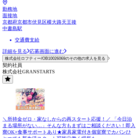
勤務地
面接地
京都府京都市伏見区横大路天王後
中書島駅
交通費支給
詳細を見る
応募画面に進む
株式会社ロフティー/OB10026069のその他の求人を見る
契約社員
株式会社GRANSTARTS
＼所持金ゼロ・家なしからの再スタート応援！／ 「今日泊
まる場所がない…」そんな方もまずはご相談ください！即入
寮OK×食事サポートあり★家具家電付き個室寮でカバンひ