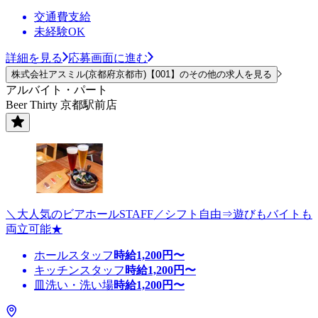
交通費支給
未経験OK
詳細を見る
応募画面に進む
株式会社アスミル(京都府京都市)【001】のその他の求人を見る
アルバイト・パート
Beer Thirty 京都駅前店
＼大人気のビアホールSTAFF／シフト自由⇒遊びもバイトも
両立可能★
ホールスタッフ
時給
1,200
円〜
キッチンスタッフ
時給
1,200
円〜
皿洗い・洗い場
時給
1,200
円〜