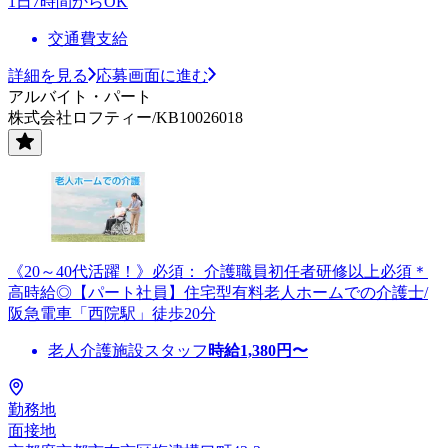
1日7時間からOK
交通費支給
詳細を見る
応募画面に進む
アルバイト・パート
株式会社ロフティー/KB10026018
《20～40代活躍！》必須： 介護職員初任者研修以上必須＊
高時給◎【パート社員】住宅型有料老人ホームでの介護士/
阪急電車「西院駅」徒歩20分
老人介護施設スタッフ
時給
1,380
円〜
勤務地
面接地