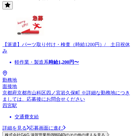
【派遣】パーツ取り付け・検査（時給1200円）/ 土日祝休
み
軽作業・製造系
時給
1,200
円〜
勤務地
面接地
京都府京都市山科区四ノ宮岩久保町 ※詳細な勤務地につき
ましては、応募後にお問合せください
四宮駅
交通費支給
詳細を見る
応募画面に進む
株式会社G&G 滋賀営業所(886040)のその他の求人を見る