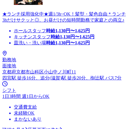
★ランチ採用強化中★週1/3h~OK！髪型・髪色自由＊ランチ
3hだけサクッと◎、お昼だけの短時間勤務で家庭との両立♪
ホールスタッフ
時給
1,130
円〜
1,625
円
キッチンスタッフ
時給
1,130
円〜
1,625
円
皿洗い・洗い場
時給
1,130
円〜
1,625
円
勤務地
面接地
京都府京都市山科区小山中ノ川町11
四宮駅 徒歩16分、追分(滋賀)駅 徒歩20分、椥辻駅 バス7分
シフト
1日3時間 週1日からOK
交通費支給
未経験OK
まかないあり