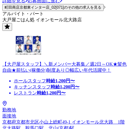
詳細を見る
応募画面に進む
町田商店京都東インター店_02[071]のその他の求人を見る
アルバイト・パート
大戸屋ごはん処 イオンモール北大路店
【大戸屋スタッフ】＼新メンバー大募集／週2日～OK★髪色
自由★前払い(稼働分)制度あり◎幅広い年代活躍中！
ホールスタッフ
時給
1,200
円〜
キッチンスタッフ
時給
1,200
円〜
レストラン
時給
1,200
円〜
勤務地
面接地
京都府京都市北区小山上総町49-1 イオンモール北大路 1階
北大路駅、鞍馬口駅、北山(京都)駅