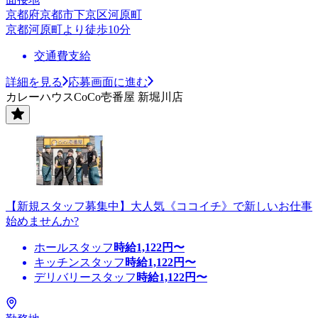
京都府京都市下京区河原町
京都河原町より徒歩10分
交通費支給
詳細を見る
応募画面に進む
カレーハウスCoCo壱番屋 新堀川店
【新規スタッフ募集中】大人気《ココイチ》で新しいお仕事
始めませんか?
ホールスタッフ
時給
1,122
円〜
キッチンスタッフ
時給
1,122
円〜
デリバリースタッフ
時給
1,122
円〜