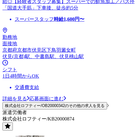
給◎【経験者スタッフ募集】スーパーでの鮮魚加工／バス停
「国道大手筋」下車後、徒歩約5分
スーパースタッフ
時給
1,600
円〜
勤務地
面接地
京都府京都市伏見区下鳥羽澱女町
伏見(京都)駅、中書島駅、伏見桃山駅
シフト
1日4時間からOK
交通費支給
詳細を見る
応募画面に進む
株式会社ロフティー/OB20000342のその他の求人を見る
派遣労働者
株式会社ロフティー/KB20000874