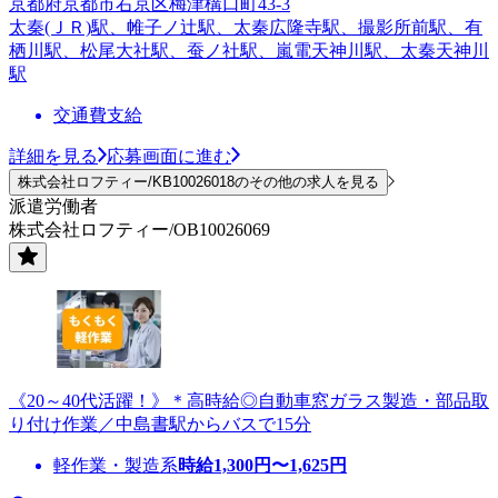
京都府京都市右京区梅津構口町43-3
太秦(ＪＲ)駅、帷子ノ辻駅、太秦広隆寺駅、撮影所前駅、有
栖川駅、松尾大社駅、蚕ノ社駅、嵐電天神川駅、太秦天神川
駅
交通費支給
詳細を見る
応募画面に進む
株式会社ロフティー/KB10026018のその他の求人を見る
派遣労働者
株式会社ロフティー/OB10026069
《20～40代活躍！》＊高時給◎自動車窓ガラス製造・部品取
り付け作業／中島書駅からバスで15分
軽作業・製造系
時給
1,300
円〜
1,625
円