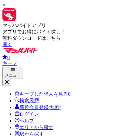
×
マッハバイトアプリ
アプリでお得にバイト探し！
無料ダウンロードはこちら
開く
0
キープ
メニュー
キープした求人を見る
0
検索履歴
新規会員登録(無料)
ログイン
ヘルプ
エリアから探す
駅から探す