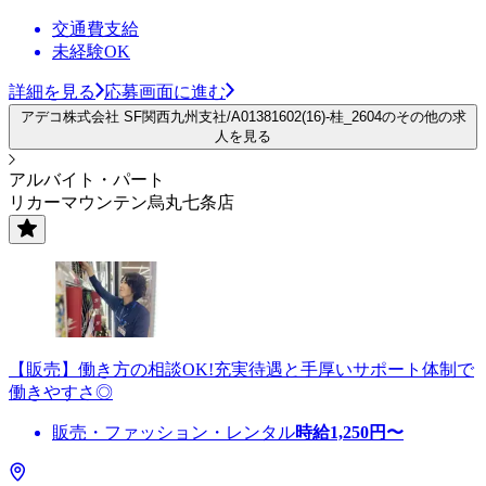
交通費支給
未経験OK
詳細を見る
応募画面に進む
アデコ株式会社 SF関西九州支社/A01381602(16)-桂_2604のその他の求
人を見る
アルバイト・パート
リカーマウンテン烏丸七条店
【販売】働き方の相談OK!充実待遇と手厚いサポート体制で
働きやすさ◎
販売・ファッション・レンタル
時給
1,250
円〜