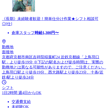
《長期》未経験者歓迎！簡単仕分け作業★シフト相談可
◎[仕]
倉庫スタッフ
時給
1,300
円〜
勤務地
面接地
京都府京都市南区吉祥院稲葉町24 近鉄京都線「上鳥羽口
駅」より徒歩19分 ※下記の駅名および徒歩時間は、実際の
勤務地とは異なる可能性がありますので、ご注意ください。
上鳥羽口駅より徒歩19分、西大路駅より徒歩23分、十条(近
鉄)駅より徒歩24分
シフト
1日2時間 週4日からOK
交通費支給
未経験OK