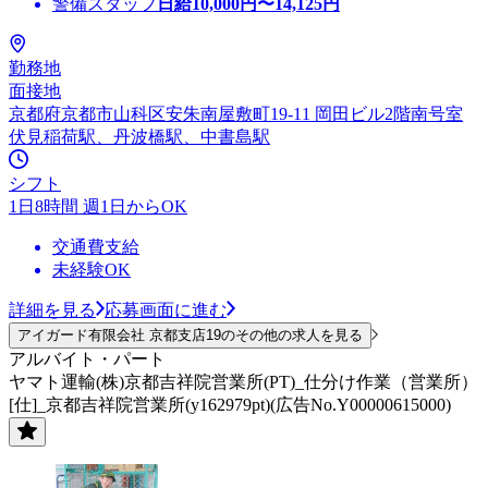
警備スタッフ
日給
10,000
円〜
14,125
円
勤務地
面接地
京都府京都市山科区安朱南屋敷町19-11 岡田ビル2階南号室
伏見稲荷駅、丹波橋駅、中書島駅
シフト
1日8時間 週1日からOK
交通費支給
未経験OK
詳細を見る
応募画面に進む
アイガード有限会社 京都支店19のその他の求人を見る
アルバイト・パート
ヤマト運輸(株)京都吉祥院営業所(PT)_仕分け作業（営業所）
[仕]_京都吉祥院営業所(y162979pt)(広告No.Y00000615000)