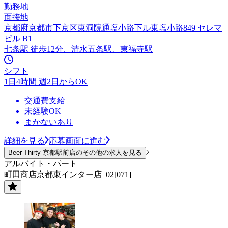
勤務地
面接地
京都府京都市下京区東洞院通塩小路下ル東塩小路849 セレマ
ビル B1
七条駅 徒歩12分、清水五条駅、東福寺駅
シフト
1日4時間 週2日からOK
交通費支給
未経験OK
まかないあり
詳細を見る
応募画面に進む
Beer Thirty 京都駅前店のその他の求人を見る
アルバイト・パート
町田商店京都東インター店_02[071]