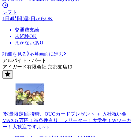
シフト
1日4時間 週2日からOK
交通費支給
未経験OK
まかないあり
詳細を見る
応募画面に進む
アルバイト・パート
アイガード有限会社 京都支店19
[数量限定]面接時、QUOカードプレゼント ＋ 入社祝い金
MAX５万円！※条件有り フリーター！大学生！Wワーカ
ー！大歓迎ですよ～♪