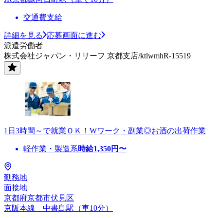
交通費支給
詳細を見る
応募画面に進む
派遣労働者
株式会社ジャパン・リリーフ 京都支店/ktlwmhR-15519
1日3時間～で就業ＯＫ！Wワーク・副業◎お酒の出荷作業
軽作業・製造系
時給
1,350
円〜
勤務地
面接地
京都府京都市伏見区
京阪本線 中書島駅（車10分）