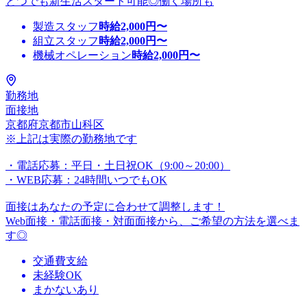
とつでも新生活スタート可能◎働く場所も
製造スタッフ
時給
2,000
円〜
組立スタッフ
時給
2,000
円〜
機械オペレーション
時給
2,000
円〜
勤務地
面接地
京都府京都市山科区
※上記は実際の勤務地です
・電話応募：平日・土日祝OK（9:00～20:00）
・WEB応募：24時間いつでもOK
面接はあなたの予定に合わせて調整します！
Web面接・電話面接・対面面接から、ご希望の方法を選べま
す◎
交通費支給
未経験OK
まかないあり