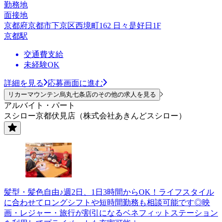
勤務地
面接地
京都府京都市下京区西境町162 日々是好日1F
京都駅
交通費支給
未経験OK
詳細を見る
応募画面に進む
リカーマウンテン烏丸七条店のその他の求人を見る
アルバイト・パート
スシロー京都伏見店（株式会社あきんどスシロー）
髪型・髪色自由♪週2日、1日3時間からOK！ライフスタイル
に合わせてロングシフトや短時間勤務も相談可能です◎映
画・レジャー・旅行が割引になるベネフィットステーション