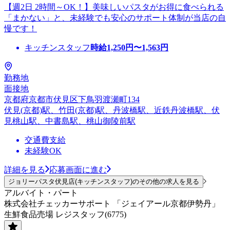
【週2日 2時間～OK！】美味しいパスタがお得に食べられる
「まかない」と、未経験でも安心のサポート体制が当店の自
慢です！
キッチンスタッフ
時給
1,250
円〜
1,563
円
勤務地
面接地
京都府京都市伏見区下鳥羽渡瀬町134
伏見(京都)駅、竹田(京都)駅、丹波橋駅、近鉄丹波橋駅、伏
見桃山駅、中書島駅、桃山御陵前駅
交通費支給
未経験OK
詳細を見る
応募画面に進む
ジョリーパスタ伏見店(キッチンスタッフ)のその他の求人を見る
アルバイト・パート
株式会社チェッカーサポート 「ジェイアール京都伊勢丹」
生鮮食品売場 レジスタッフ(6775)