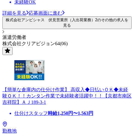
未経験OK
詳細を見る
応募画面に進む
株式会社アンビシャス 伏見営業所（入出荷業務）2のその他の求人を
見る
派遣労働者
株式会社クリアビジョン64(06)
【簡単な倉庫内の仕分け作業】 高収入◆日払いＯＫ◆未経
験ＯＫ！！カンタン作業で未経験者活躍中！！【京都市南区
吉祥院】ＡＪ189-3-1
仕分けスタッフ
時給
1,250
円〜
1,563
円
勤務地