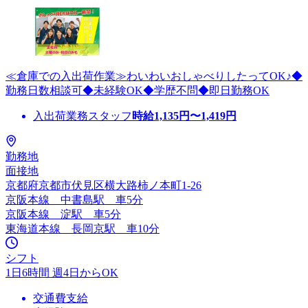
≪倉庫での入出荷作業≫わいわいおしゃべりしたってOK♪◆
勤務日数相談可◆未経験OK◆学歴不問◆即日勤務OK
入出荷業務スタッフ
時給
1,135
円〜
1,419
円
勤務地
面接地
京都府京都市伏見区横大路柿ノ本町1‐26
京阪本線 中書島駅 車5分
京阪本線 淀駅 車5分
東海道本線 長岡京駅 車10分
シフト
1日6時間 週4日からOK
交通費支給