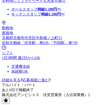
を利用してプライベートも充実可能☆
ホールスタッフ
時給
1,200
円〜
キッチンスタッフ
時給
1,200
円〜
勤務地
面接地
京都府京都市伏見区中島樋ノ上町53
近鉄京都線「伏見駅」車6分/「竹田駅」車7分
シフト
1日3時間 週2日からOK
交通費支給
未経験OK
詳細を見る
応募画面に進む
アルバイト・パート
あと6日で掲載終了
株式会社アンビシャス 伏見営業所（入出荷業務）2