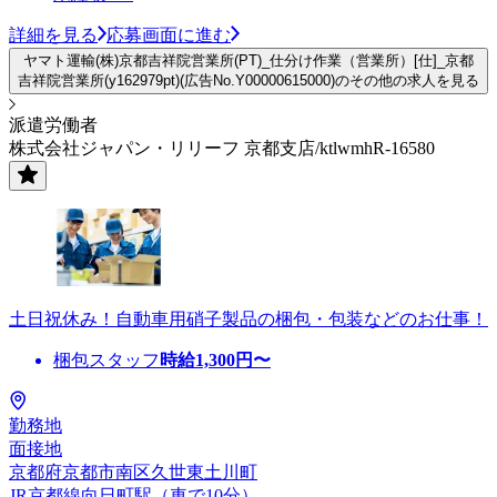
詳細を見る
応募画面に進む
ヤマト運輸(株)京都吉祥院営業所(PT)_仕分け作業（営業所）[仕]_京都
吉祥院営業所(y162979pt)(広告No.Y00000615000)のその他の求人を見る
派遣労働者
株式会社ジャパン・リリーフ 京都支店/ktlwmhR-16580
土日祝休み！自動車用硝子製品の梱包・包装などのお仕事！
梱包スタッフ
時給
1,300
円〜
勤務地
面接地
京都府京都市南区久世東土川町
JR京都線向日町駅（車で10分）