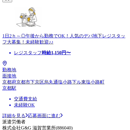
1日2ｈ～◎午後から勤務でOK！人気のデパ地下レジスタッ
フ大募集！未経験歓迎♪♪
レジスタッフ
時給
1,150
円〜
勤務地
面接地
京都府京都市下京区烏丸通塩小路下ル東塩小路町
京都駅
交通費支給
未経験OK
詳細を見る
応募画面に進む
派遣労働者
株式会社G&G 滋賀営業所(886040)