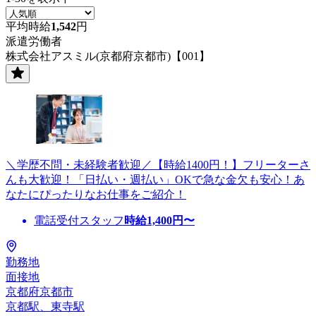
平均時給
1,542
円
派遣労働者
株式会社アスミル(京都府京都市)【001】
＼学歴不問・未経験者歓迎／【時給1400円！】フリーターさ
んも大歓迎！「日払い・週払い」OKで急な金欠も安心！あ
なたにぴったりなお仕事をご紹介！
電話受付スタッフ
時給
1,400
円〜
勤務地
面接地
京都府京都市
京都駅、東寺駅