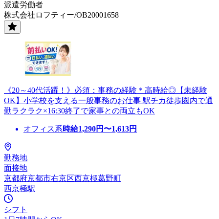
派遣労働者
株式会社ロフティー/OB20001658
《20～40代活躍！》必須：事務の経験＊高時給◎【未経験
OK】小学校を支える一般事務のお仕事 駅チカ徒歩圏内で通
勤ラクラク×16:30終了で家事との両立もOK
オフィス系
時給
1,290
円〜
1,613
円
勤務地
面接地
京都府京都市右京区西京極葛野町
西京極駅
シフト