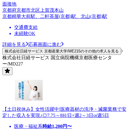
面接地
京都府京都市北区上賀茂本山
京都精華大前駅、二軒茶屋(京都)駅、北山(京都)駅
交通費支給
未経験OK
詳細を見る
応募画面に進む
株式会社日経サービス 京都産業大学/ME215のその他の求人を見る
株式会社日経サービス 国立病院機構京都医療センタ
ー/MD227
【土日祝休み】女性活躍中!医療器材の洗浄・滅菌業務で安
定した収入を実現♪◎7.75～8H/日×週2～3日or週5日
医療・福祉系
時給
1,200
円〜