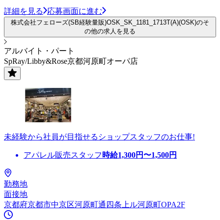
詳細を見る
応募画面に進む
株式会社フェローズ(SB経験量販)OSK_SK_1181_1713T(A)(OSK)のそ
の他の求人を見る
アルバイト・パート
SpRay/Libby&Rose京都河原町オーパ店
未経験から社員が目指せるショップスタッフのお仕事!
アパレル販売スタッフ
時給
1,300
円〜
1,500
円
勤務地
面接地
京都府京都市中京区河原町通四条上ル河原町OPA2F