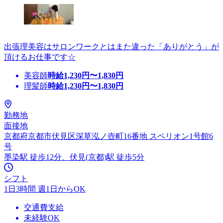
出張理美容はサロンワークとはまた違った「ありがとう」が
頂けるお仕事です☆
美容師
時給
1,230
円〜
1,830
円
理髪師
時給
1,230
円〜
1,830
円
勤務地
面接地
京都府京都市伏見区深草泓ノ壺町16番地 スペリオン1号館6
号
墨染駅 徒歩12分、伏見(京都)駅 徒歩5分
シフト
1日3時間 週1日からOK
交通費支給
未経験OK