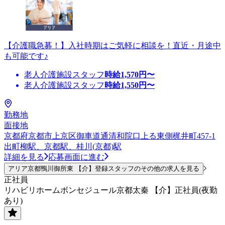
【介護職急募！】入社時期はご気軽に相談を！直近・月途中
も可能です♪
老人介護施設スタッフ
時給
1,570
円〜
老人介護施設スタッフ
時給
1,550
円〜
勤務地
面接地
京都府京都市上京区御車道通清和院口上る東側梶井町457-1
出町柳駅、京都駅、桂川(京都)駅
詳細を見る
応募画面に進む
アリア京都鴨川御所東 【介】登録スタッフのその他の求人を見る
正社員
リハビリホームボンセジュール京都太秦 【介】正社員(夜勤
あり)