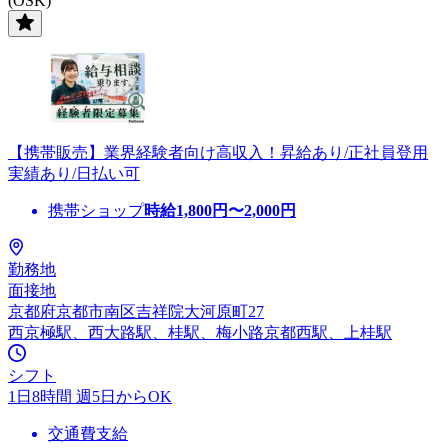
(OSK)
【携帯販売】業界経験者向け高収入！昇給あり/正社員登用
実績あり/日払い可
携帯ショップ
時給
1,800
円〜
2,000
円
勤務地
面接地
京都府京都市南区吉祥院大河原町27
西京極駅、西大路駅、桂駅、梅小路京都西駅、上桂駅
シフト
1日8時間 週5日からOK
交通費支給