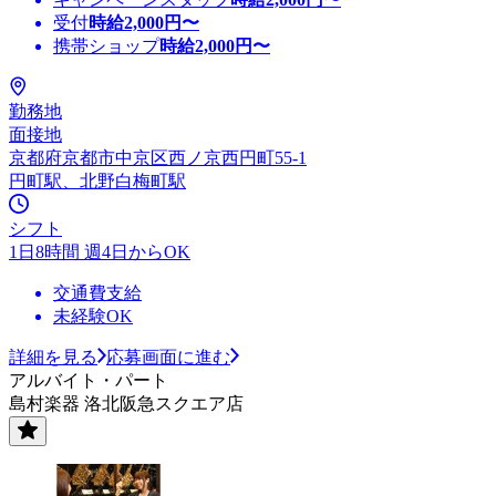
受付
時給
2,000
円〜
携帯ショップ
時給
2,000
円〜
勤務地
面接地
京都府京都市中京区西ノ京西円町55-1
円町駅、北野白梅町駅
シフト
1日8時間 週4日からOK
交通費支給
未経験OK
詳細を見る
応募画面に進む
アルバイト・パート
島村楽器 洛北阪急スクエア店