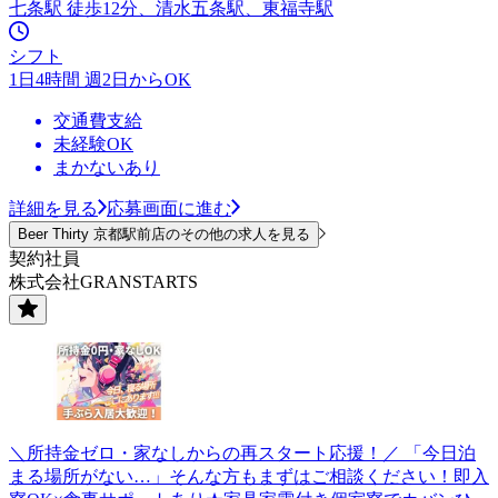
七条駅 徒歩12分、清水五条駅、東福寺駅
シフト
1日4時間 週2日からOK
交通費支給
未経験OK
まかないあり
詳細を見る
応募画面に進む
Beer Thirty 京都駅前店のその他の求人を見る
契約社員
株式会社GRANSTARTS
＼所持金ゼロ・家なしからの再スタート応援！／ 「今日泊
まる場所がない…」そんな方もまずはご相談ください！即入