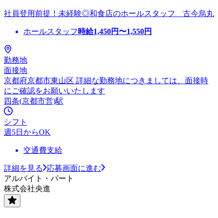
社員登用前提！未経験◎和食店のホールスタッフ 古今烏丸
ホールスタッフ
時給
1,450
円〜
1,550
円
勤務地
面接地
京都府京都市東山区 詳細な勤務地につきましては、面接時
にご確認をお願いいたします
四条(京都市営)駅
シフト
週5日からOK
交通費支給
詳細を見る
応募画面に進む
アルバイト・パート
株式会社央進