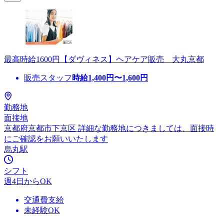
最高時給1600円【ダヴィネス】ヘアケア販売 大丸京都
販売スタッフ
時給
1,400
円〜
1,600
円
勤務地
面接地
京都府京都市下京区 詳細な勤務地につきましては、面接時
にご確認をお願いいたします
烏丸駅
シフト
週4日からOK
交通費支給
未経験OK