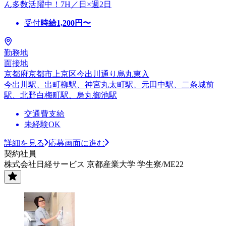
ん多数活躍中！7H／日×週2日
受付
時給
1,200
円〜
勤務地
面接地
京都府京都市上京区今出川通り烏丸東入
今出川駅、出町柳駅、神宮丸太町駅、元田中駅、二条城前
駅、北野白梅町駅、烏丸御池駅
交通費支給
未経験OK
詳細を見る
応募画面に進む
契約社員
株式会社日経サービス 京都産業大学 学生寮/ME22