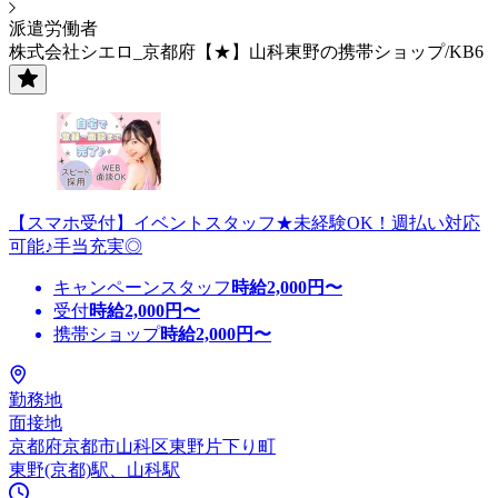
派遣労働者
株式会社シエロ_京都府【★】山科東野の携帯ショップ/KB6
【スマホ受付】イベントスタッフ★未経験OK！週払い対応
可能♪手当充実◎
キャンペーンスタッフ
時給
2,000
円〜
受付
時給
2,000
円〜
携帯ショップ
時給
2,000
円〜
勤務地
面接地
京都府京都市山科区東野片下り町
東野(京都)駅、山科駅