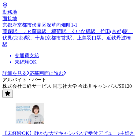
勤務地
面接地
京都府京都市伏見区深草向畑町1-1
藤森駅、ＪＲ藤森駅、稲荷駅、くいな橋駅、竹田(京都)駅、
伏見(京都)駅、十条(京都市営)駅、上鳥羽口駅、近鉄丹波橋
駅
交通費支給
未経験OK
詳細を見る
応募画面に進む
アルバイト・パート
株式会社日経サービス 同志社大学 今出川キャンパス/SE120
【未経験OK】静かな大学キャンパスで受付デビュー♪主婦さ