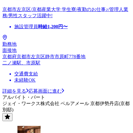
京都市左京区/京都産業大学 学生寮/夜勤のお仕事♪/管理人業
務/男性スタッフ活躍中!
施設管理員
時給
1,200
円〜
勤務地
面接地
京都府京都市左京区静市市原町778番地
二ノ瀬駅、市原駅
交通費支給
未経験OK
詳細を見る
応募画面に進む
アルバイト・パート
ジェイ・ワークス株式会社 ベルアメール 京都伊勢丹店(京都
別邸)