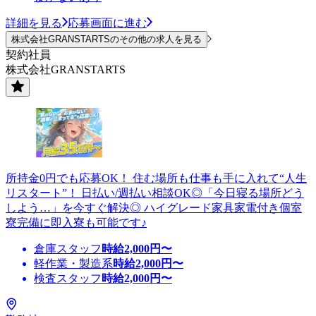
詳細を見る
応募画面に進む
株式会社GRANSTARTSのその他の求人を見る
契約社員
株式会社GRANSTARTS
所持金0円でも応募OK！ 住む場所も仕事も手に入れて“人生
リスタート”！ 日払い/週払い相談OK◎「今日寝る場所どう
しよう…」を今すぐ解決◎ ハイグレード家具家電付き個室
寮完備に即入寮も可能です♪
倉庫スタッフ
時給
2,000
円〜
軽作業・製造系
時給
2,000
円〜
検査スタッフ
時給
2,000
円〜