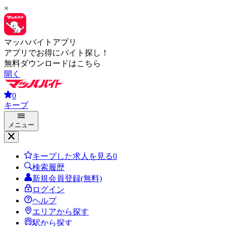
×
マッハバイトアプリ
アプリでお得にバイト探し！
無料ダウンロードはこちら
開く
0
キープ
メニュー
キープした求人を見る
0
検索履歴
新規会員登録(無料)
ログイン
ヘルプ
エリアから探す
駅から探す