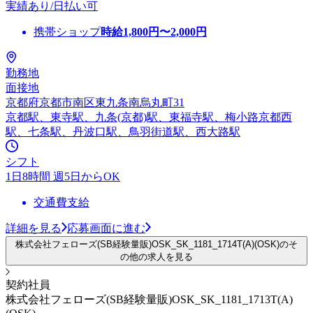
実績あり/日払い可
携帯ショップ
時給
1,800
円〜
2,000
円
勤務地
面接地
京都府京都市南区東九条南烏丸町31
京都駅、東寺駅、九条(京都)駅、東福寺駅、梅小路京都西
駅、七条駅、丹波口駅、鳥羽街道駅、西大路駅
シフト
1日8時間 週5日からOK
交通費支給
詳細を見る
応募画面に進む
株式会社フェローズ(SB経験量販)OSK_SK_1181_1714T(A)(OSK)のそ
の他の求人を見る
契約社員
株式会社フェローズ(SB経験量販)OSK_SK_1181_1713T(A)