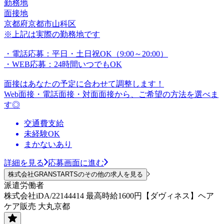
勤務地
面接地
京都府京都市山科区
※上記は実際の勤務地です
・電話応募：平日・土日祝OK（9:00～20:00）
・WEB応募：24時間いつでもOK
面接はあなたの予定に合わせて調整します！
Web面接・電話面接・対面面接から、ご希望の方法を選べま
す◎
交通費支給
未経験OK
まかないあり
詳細を見る
応募画面に進む
株式会社GRANSTARTSのその他の求人を見る
派遣労働者
株式会社iDA/22144414 最高時給1600円【ダヴィネス】ヘア
ケア販売 大丸京都