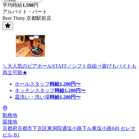
平均時給
1,598
円
アルバイト・パート
Beer Thirty 京都駅前店
＼大人気のビアホールSTAFF／シフト自由⇒遊びもバイトも
両立可能★
ホールスタッフ
時給
1,200
円〜
キッチンスタッフ
時給
1,200
円〜
皿洗い・洗い場
時給
1,200
円〜
勤務地
面接地
京都府京都市下京区東洞院通塩小路下ル東塩小路849 セレマ
ビル B1