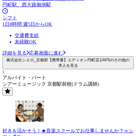
円町駅、西大路御池駅
シフト
1日8時間 週5日からOK
交通費支給
未経験OK
詳細を見る
応募画面に進む
株式会社シエロ_京都府【携帯量】エディオン円町店1/AF5のその他の
求人を見る
アルバイト・パート
シアーミュージック 京都駅前校(ドラム講師)
好きを活かそう！★音楽スクールでお仕事しませんか？≪シ