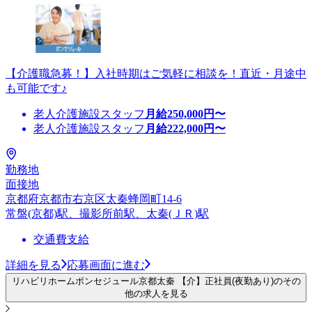
【介護職急募！】入社時期はご気軽に相談を！直近・月途中
も可能です♪
老人介護施設スタッフ
月給
250,000
円〜
老人介護施設スタッフ
月給
222,000
円〜
勤務地
面接地
京都府京都市右京区太秦蜂岡町14-6
常盤(京都)駅、撮影所前駅、太秦(ＪＲ)駅
交通費支給
詳細を見る
応募画面に進む
リハビリホームボンセジュール京都太秦 【介】正社員(夜勤あり)のその
他の求人を見る