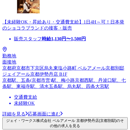
【未経験OK・昇給あり・交通費支給】1日4H～可！日本発
のショコラブランドの接客・販売
販売スタッフ
時給
1,130
円〜
1,500
円
勤務地
面接地
京都府京都市下京区烏丸東塩小路町 ベルアメール京都別邸
ジェイアール京都伊勢丹店 B1F
京都駅、五条(京都市営)駅、梅小路京都西駅、丹波口駅、七
条駅、東福寺駅、清水五条駅、烏丸駅、四条大宮駅
交通費支給
未経験OK
詳細を見る
応募画面に進む
ジェイ・ワークス株式会社 ベルアメール 京都伊勢丹店(京都別邸)のそ
の他の求人を見る