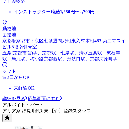
フト柔軟≫
インストラクター
時給
1,250
円〜
2,700
円
勤務地
面接地
京都府京都市下京区七条通間乃町東入材木町483 第二マスイ
ビル5階南側号室
五条(京都市営)駅、京都駅、七条駅、清水五条駅、東福寺
駅、烏丸駅、梅小路京都西駅、丹波口駅、京都河原町駅
シフト
週2日からOK
未経験OK
詳細を見る
応募画面に進む
アルバイト・パート
アリア京都鴨川御所東 【介】登録スタッフ