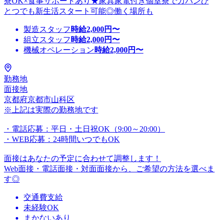
寮OK×食事サポートあり★家具家電付き個室寮でカバンひ
とつでも新生活スタート可能◎働く場所も
製造スタッフ
時給
2,000
円〜
組立スタッフ
時給
2,000
円〜
機械オペレーション
時給
2,000
円〜
勤務地
面接地
京都府京都市山科区
※上記は実際の勤務地です
・電話応募：平日・土日祝OK（9:00～20:00）
・WEB応募：24時間いつでもOK
面接はあなたの予定に合わせて調整します！
Web面接・電話面接・対面面接から、ご希望の方法を選べま
す◎
交通費支給
未経験OK
まかないあり