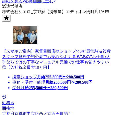
詳細を見る
応募画面に進む
派遣労働者
株式会社シエロ_京都府【携帯量】エディオン円町店1/AF5
【スマホご案内】家電量販店やショップで♪社員常駐＆複数
スタッフ勤務で初心者でも安心◎よく見る”あの”お仕事♪大
手ならではの丁寧なマニュアル完備でお仕事も覚えやすい
◎【入社祝金最大10万円】
携帯ショップ
月給
255,500
円〜
280,500
円
事務・受付・経理
月給
255,500
円〜
280,500
円
受付
月給
255,500
円〜
280,500
円
勤務地
面接地
京都府京都市中京区西ノ京西円町55-1