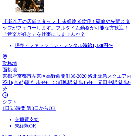
【楽器店の店舗スタッフ 】未経験者歓迎！研修や先輩スタ
ッフがフォローします。フルタイム勤務が可能な方歓迎！
「音楽が好き」を仕事にしませんか？
販売・ファッション・レンタル
時給
1,130
円〜
勤務地
面接地
京都府京都市左京区高野西開町36-2020 洛北阪急スクエア内
茶山(京都)駅 徒歩9分、出町柳駅 徒歩15分、元田中駅 徒歩9
分
シフト
1日5.5時間 週3日からOK
交通費支給
未経験OK