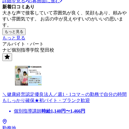
詳細を見る
応募画面に進む
新着口コミあり
大きな声で接客していて雰囲気が良く、笑顔もあり、頼みや
すい雰囲気です。 お店の中が見えやすいのがいいの思いま
す。
もっと見る
もっと見る
アルバイト・パート
ナビ個別指導学院 堅田校
＼健康経営認定優良法人／週1・1コマ～の勤務で自分の時間
もしっかり確保★初バイト・ブランク歓迎
個別指導講師
時給
1,140
円〜
1,466
円
勤務地