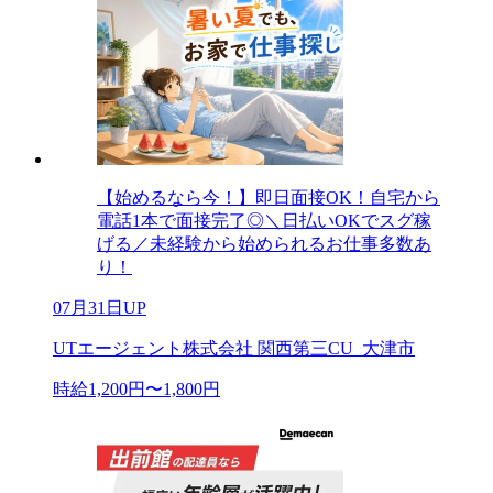
【始めるなら今！】即日面接OK！自宅から
電話1本で面接完了◎＼日払いOKでスグ稼
げる／未経験から始められるお仕事多数あ
り！
07月31日UP
UTエージェント株式会社 関西第三CU_大津市
時給1,200円〜1,800円