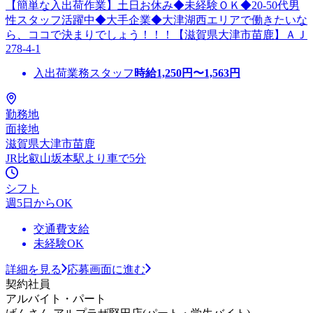
【簡単な入出荷作業】土日お休み◆未経験ＯＫ◆20-50代男
性スタッフ活躍中◆大手企業◆大津湖西エリアで働きたいな
ら、ココで決まりでしょう！！！【滋賀県大津市苗鹿】ＡＪ
278-4-1
入出荷業務スタッフ
時給
1,250
円〜
1,563
円
勤務地
面接地
滋賀県大津市苗鹿
JR比叡山坂本駅より車で5分
シフト
週5日からOK
交通費支給
未経験OK
詳細を見る
応募画面に進む
契約社員
アルバイト・パート