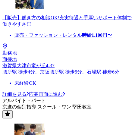
【販売】働き方の相談OK!充実待遇と手厚いサポート体制で
働きやすさ◎
販売・ファッション・レンタル
時給
1,100
円〜
勤務地
面接地
滋賀県大津市竜が丘4-37
膳所駅 徒歩4分、京阪膳所駅 徒歩5分、石場駅 徒歩6分
未経験OK
詳細を見る
応募画面に進む
アルバイト・パート
京進の個別指導 スクール・ワン 堅田教室