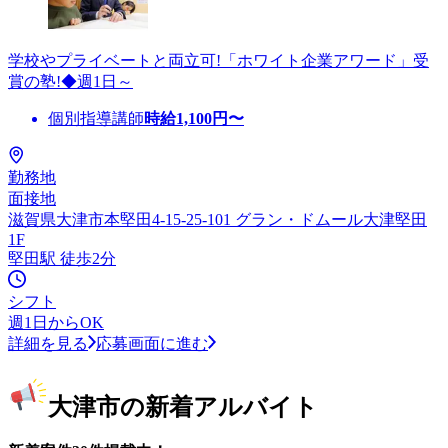
学校やプライベートと両立可!「ホワイト企業アワード」受
賞の塾!◆週1日～
個別指導講師
時給
1,100
円〜
勤務地
面接地
滋賀県大津市本堅田4-15-25-101 グラン・ドムール大津堅田
1F
堅田駅 徒歩2分
シフト
週1日からOK
詳細を見る
応募画面に進む
大津市の新着アルバイト