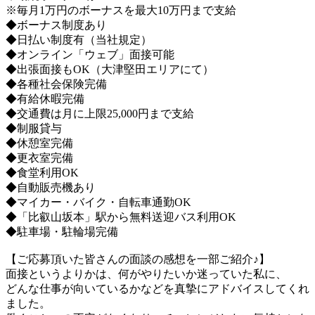
※毎月1万円のボーナスを最大10万円まで支給
◆ボーナス制度あり
◆日払い制度有（当社規定）
◆オンライン「ウェブ」面接可能
◆出張面接もOK（大津堅田エリアにて）
◆各種社会保険完備
◆有給休暇完備
◆交通費は月に上限25,000円まで支給
◆制服貸与
◆休憩室完備
◆更衣室完備
◆食堂利用OK
◆自動販売機あり
◆マイカー・バイク・自転車通勤OK
◆「比叡山坂本」駅から無料送迎バス利用OK
◆駐車場・駐輪場完備
【ご応募頂いた皆さんの面談の感想を一部ご紹介♪】
面接というよりかは、何がやりたいか迷っていた私に、
どんな仕事が向いているかなどを真摯にアドバイスしてくれ
ました。