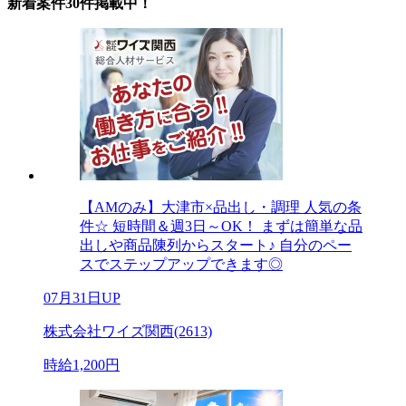
新着案件30件掲載中！
【AMのみ】大津市×品出し・調理 人気の条
件☆ 短時間＆週3日～OK！ まずは簡単な品
出しや商品陳列からスタート♪ 自分のペー
スでステップアップできます◎
07月31日UP
株式会社ワイズ関西(2613)
時給1,200円