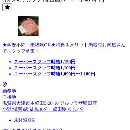
げんさん アルプラザ堅田店(パート・学生バイト)
★学歴不問・未経験OK★特典＆メリット満載◎お肉屋さん
でスタッフ募集！
スーパースタッフ
時給
1,150
円
スーパースタッフ
時給
1,100
円
スーパースタッフ
時給
1,090
円〜
1,100
円
勤務地
面接地
滋賀県大津市本堅田5-20-10 アルプラザ堅田店
小野(滋賀)駅 徒歩30分、堅田駅 徒歩4分
未経験OK