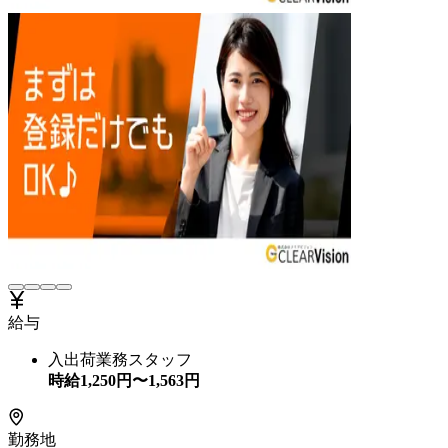
給与
入出荷業務スタッフ
時給
1,250
円〜
1,563
円
勤務地