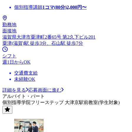
個別指導講師
1コマ(80分)
2,000
円〜
勤務地
面接地
滋賀県大津市粟津町2番65号 第2久下ビル201
粟津(滋賀)駅 徒歩3分、石山駅 徒歩7分
シフト
週1日からOK
交通費支給
未経験OK
詳細を見る
応募画面に進む
アルバイト・パート
個別指導学院フリーステップ 大津京駅前教室(学生対象)