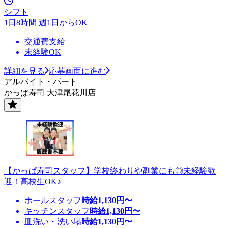
シフト
1日8時間 週1日からOK
交通費支給
未経験OK
詳細を見る
応募画面に進む
アルバイト・パート
かっぱ寿司 大津尾花川店
【かっぱ寿司スタッフ】学校終わりや副業にも◎未経験歓
迎！高校生OK♪
ホールスタッフ
時給
1,130
円〜
キッチンスタッフ
時給
1,130
円〜
皿洗い・洗い場
時給
1,130
円〜