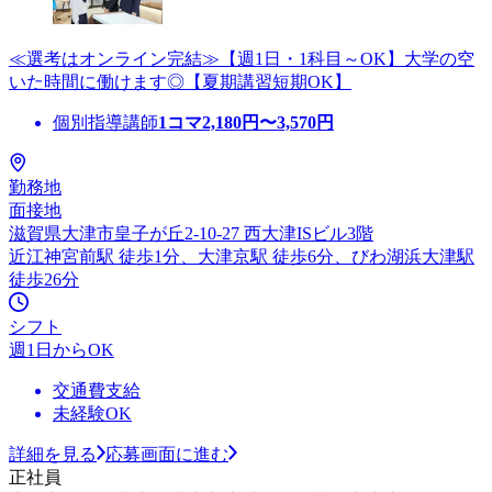
≪選考はオンライン完結≫【週1日・1科目～OK】大学の空
いた時間に働けます◎【夏期講習短期OK】
個別指導講師
1コマ
2,180
円〜
3,570
円
勤務地
面接地
滋賀県大津市皇子が丘2-10-27 西大津ISビル3階
近江神宮前駅 徒歩1分、大津京駅 徒歩6分、びわ湖浜大津駅
徒歩26分
シフト
週1日からOK
交通費支給
未経験OK
詳細を見る
応募画面に進む
正社員