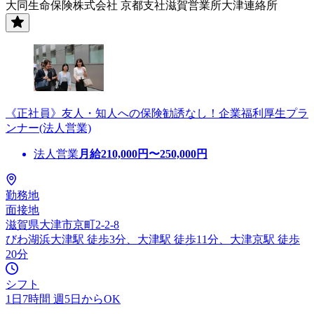
大同生命保険株式会社 京都支社滋賀営業所大津連絡所
《正社員》友人・知人への保険勧誘なし！企業福利厚生プラ
ンナー(法人営業)
法人営業
月給
210,000
円〜
250,000
円
勤務地
面接地
滋賀県大津市京町2-2-8
びわ湖浜大津駅 徒歩3分、大津駅 徒歩11分、大津京駅 徒歩
20分
シフト
1日7時間 週5日からOK