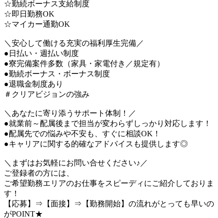
☆勤続ボーナス支給制度
☆即日勤務OK
☆マイカー通勤OK
＼安心して働ける充実の福利厚生完備／
●日払い・週払い制度
●寮完備案件多数（家具・家電付き／規定有）
●勤続ボーナス・ボーナス制度
●退職金制度あり
＃クリアビジョンの強み
＼あなたに寄り添うサポート体制！／
●就業前～配属後まで担当が変わらずしっかり対応します！
●配属先での悩みや不安も、すぐに相談OK！
●キャリアに関する的確なアドバイスも提供します◎
＼まずはお気軽にお問い合せください♪／
ご登録者の方には、
ご希望勤務エリアのお仕事をスピーディにご紹介しておりま
す！
【応募】⇒【面接】⇒【勤務開始】の流れがとっても早いの
がPOINT★