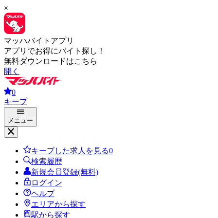
×
マッハバイトアプリ
アプリでお得にバイト探し！
無料ダウンロードはこちら
開く
0
キープ
メニュー
キープした求人を見る
0
検索履歴
新規会員登録(無料)
ログイン
ヘルプ
エリアから探す
駅から探す