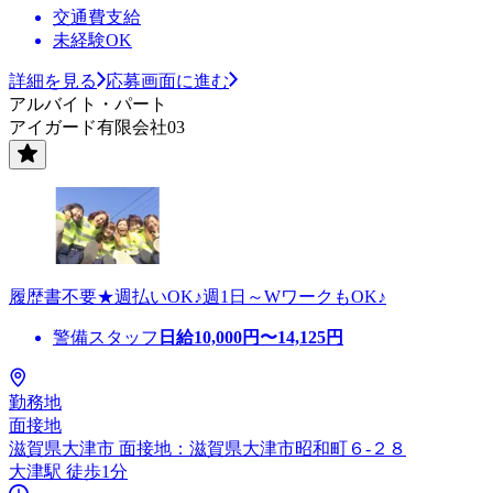
交通費支給
未経験OK
詳細を見る
応募画面に進む
アルバイト・パート
アイガード有限会社03
履歴書不要★週払いOK♪週1日～WワークもOK♪
警備スタッフ
日給
10,000
円〜
14,125
円
勤務地
面接地
滋賀県大津市 面接地：滋賀県大津市昭和町６-２８
大津駅 徒歩1分