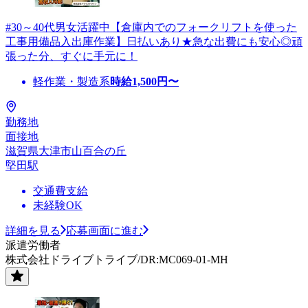
#30～40代男女活躍中【倉庫内でのフォークリフトを使った
工事用備品入出庫作業】日払いあり★急な出費にも安心◎頑
張った分、すぐに手元に！
軽作業・製造系
時給
1,500
円〜
勤務地
面接地
滋賀県大津市山百合の丘
堅田駅
交通費支給
未経験OK
詳細を見る
応募画面に進む
派遣労働者
株式会社ドライブトライブ/DR:MC069-01-MH