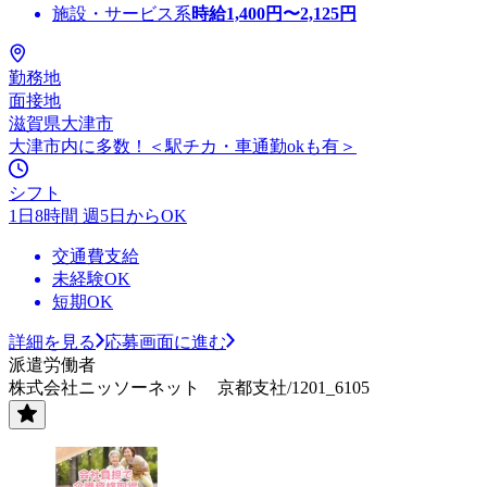
施設・サービス系
時給
1,400
円〜
2,125
円
勤務地
面接地
滋賀県大津市
大津市内に多数！＜駅チカ・車通勤okも有＞
シフト
1日8時間 週5日からOK
交通費支給
未経験OK
短期OK
詳細を見る
応募画面に進む
派遣労働者
株式会社ニッソーネット 京都支社/1201_6105