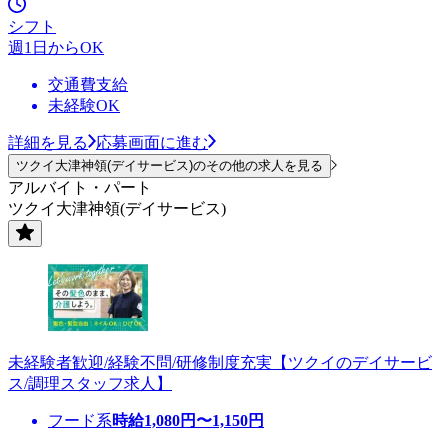
シフト
週1日からOK
交通費支給
未経験OK
詳細を見る
応募画面に進む
ツクイ大津神領(デイサービス)のその他の求人を見る
アルバイト・パート
ツクイ大津神領(デイサービス)
未経験者歓迎/経験不問/研修制度充実【ツクイのデイサービ
ス/調理スタッフ求人】
フード系
時給
1,080
円〜
1,150
円