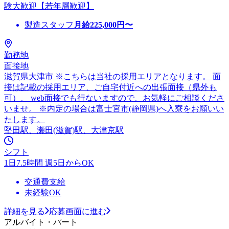
験大歓迎【若年層歓迎】
製造スタッフ
月給
225,000
円〜
勤務地
面接地
滋賀県大津市 ※こちらは当社の採用エリアとなります。 面
接は記載の採用エリア、ご自宅付近への出張面接（県外も
可）、 web面接でも行ないますので、お気軽にご相談くださ
いませ。 ※内定の場合は富士宮市(静岡県)へ入寮をお願いい
たします。
堅田駅、瀬田(滋賀)駅、大津京駅
シフト
1日7.5時間 週5日からOK
交通費支給
未経験OK
詳細を見る
応募画面に進む
アルバイト・パート