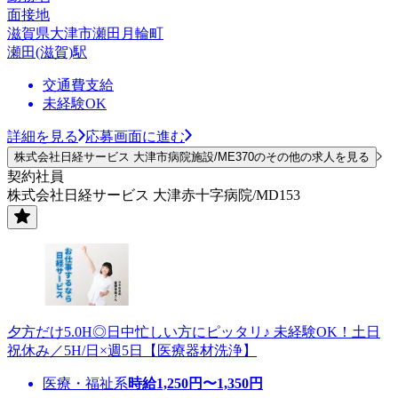
面接地
滋賀県大津市瀬田月輪町
瀬田(滋賀)駅
交通費支給
未経験OK
詳細を見る
応募画面に進む
株式会社日経サービス 大津市病院施設/ME370のその他の求人を見る
契約社員
株式会社日経サービス 大津赤十字病院/MD153
夕方だけ5.0H◎日中忙しい方にピッタリ♪ 未経験OK！土日
祝休み／5H/日×週5日【医療器材洗浄】
医療・福祉系
時給
1,250
円〜
1,350
円