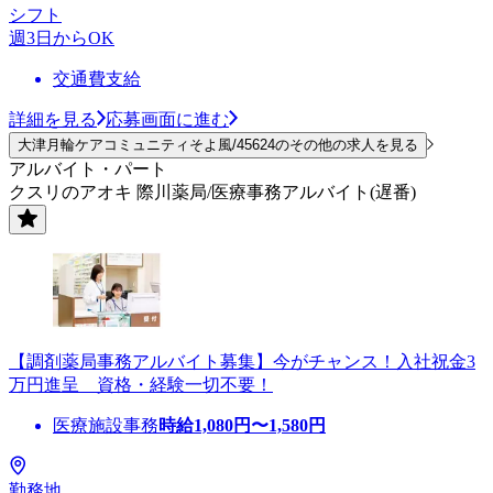
シフト
週3日からOK
交通費支給
詳細を見る
応募画面に進む
大津月輪ケアコミュニティそよ風/45624のその他の求人を見る
アルバイト・パート
クスリのアオキ 際川薬局/医療事務アルバイト(遅番)
【調剤薬局事務アルバイト募集】今がチャンス！入社祝金3
万円進呈 資格・経験一切不要！
医療施設事務
時給
1,080
円〜
1,580
円
勤務地