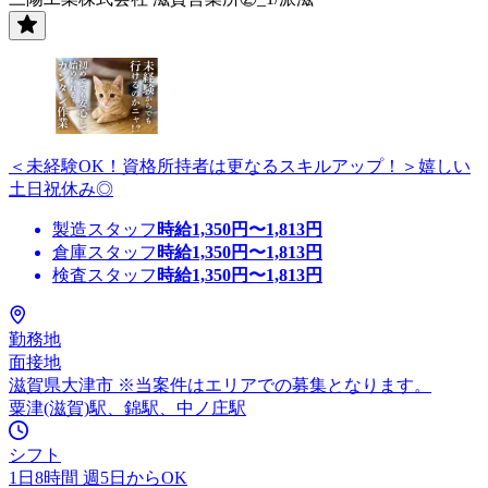
＜未経験OK！資格所持者は更なるスキルアップ！＞嬉しい
土日祝休み◎
製造スタッフ
時給
1,350
円〜
1,813
円
倉庫スタッフ
時給
1,350
円〜
1,813
円
検査スタッフ
時給
1,350
円〜
1,813
円
勤務地
面接地
滋賀県大津市 ※当案件はエリアでの募集となります。
粟津(滋賀)駅、錦駅、中ノ庄駅
シフト
1日8時間 週5日からOK