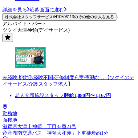
詳細を見る
応募画面に進む
株式会社スタッフサービス/H10506113のその他の求人を見る
アルバイト・パート
ツクイ大津神領(デイサービス)
未経験者歓迎/経験不問/研修制度充実/夜勤なし【ツクイのデ
イサービス/介護スタッフ求人】
老人介護施設スタッフ
時給
1,080
円〜
1,167
円
勤務地
面接地
滋賀県大津市神領二丁目32番21号
帝産湖南交通バス「神領大和苑」下車徒歩約1分