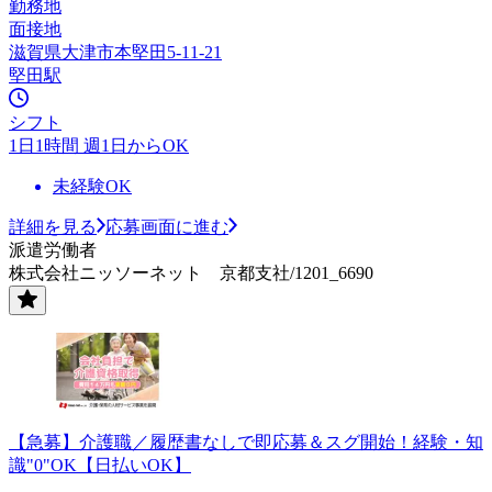
勤務地
面接地
滋賀県大津市本堅田5-11-21
堅田駅
シフト
1日1時間 週1日からOK
未経験OK
詳細を見る
応募画面に進む
派遣労働者
株式会社ニッソーネット 京都支社/1201_6690
【急募】介護職／履歴書なしで即応募＆スグ開始！経験・知
識"0"OK【日払いOK】