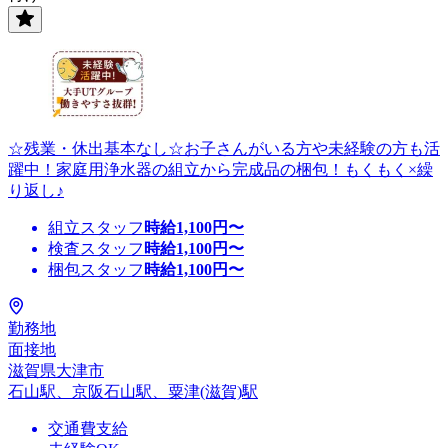
☆残業・休出基本なし☆お子さんがいる方や未経験の方も活
躍中！家庭用浄水器の組立から完成品の梱包！もくもく×繰
り返し♪
組立スタッフ
時給
1,100
円〜
検査スタッフ
時給
1,100
円〜
梱包スタッフ
時給
1,100
円〜
勤務地
面接地
滋賀県大津市
石山駅、京阪石山駅、粟津(滋賀)駅
交通費支給