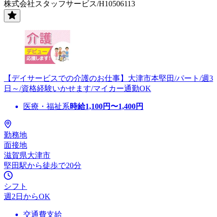
株式会社スタッフサービス/H10506113
【デイサービスでの介護のお仕事】大津市本堅田/パート/週3
日～/資格経験いかせます/マイカー通勤OK
医療・福祉系
時給
1,100
円〜
1,400
円
勤務地
面接地
滋賀県大津市
堅田駅から徒歩で20分
シフト
週2日からOK
交通費支給