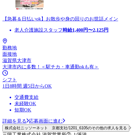
【急募＆日払いok】お散歩や身の回りのお世話メイン
老人介護施設スタッフ
時給
1,400
円〜
2,125
円
勤務地
面接地
滋賀県大津市
大津市内に多数！＜駅チカ・車通勤okも有＞
シフト
1日8時間 週5日からOK
交通費支給
未経験OK
短期OK
詳細を見る
応募画面に進む
株式会社ニッソーネット 京都支社/1201_6105のその他の求人を見る
三陽工業株式会社 滋賀営業所②_1/派滋