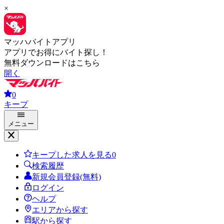
×
マッハバイトアプリ
アプリでお得にバイト探し！
無料ダウンロードはこちら
開く
0
キープ
メニュー
キープした求人を見る
0
検索履歴
新規会員登録(無料)
ログイン
ヘルプ
エリアから探す
駅から探す