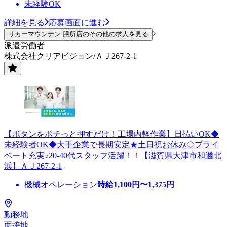
未経験OK
詳細を見る
応募画面に進む
リカーマウンテン 膳所店のその他の求人を見る
派遣労働者
株式会社クリアビジョン/ＡＪ267-2-1
【ボタンをポチっと押すだけ！工場内軽作業】日払いOK◆
未経験者OK◆大手企業で長期安定★土日祝お休み◇プライ
ベート充実♪20-40代スタッフ活躍！！【滋賀県大津市和邇北
浜】ＡＪ267-2-1
機械オペレーション
時給
1,100
円〜
1,375
円
勤務地
面接地