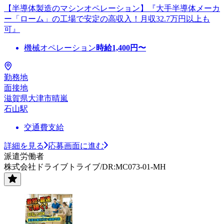
【半導体製造のマシンオペレーション】『大手半導体メーカ
ー「ローム」の工場で安定の高収入！月収32.7万円以上も
可』
機械オペレーション
時給
1,400
円〜
勤務地
面接地
滋賀県大津市晴嵐
石山駅
交通費支給
詳細を見る
応募画面に進む
派遣労働者
株式会社ドライブトライブ/DR:MC073-01-MH