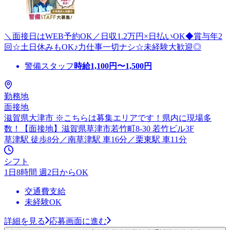
＼面接日はWEB予約OK／日収1.2万円×日払いOK◆賞与年2
回☆土日休みもOK♪力仕事一切ナシ☆未経験大歓迎◎
警備スタッフ
時給
1,100
円〜
1,500
円
勤務地
面接地
滋賀県大津市 ※こちらは募集エリアです！県内に現場多
数！【面接地】滋賀県草津市若竹町8-30 若竹ビル3F
草津駅 徒歩8分／南草津駅 車16分／栗東駅 車11分
シフト
1日8時間 週2日からOK
交通費支給
未経験OK
詳細を見る
応募画面に進む