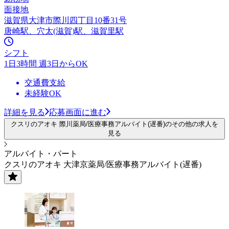
面接地
滋賀県大津市際川四丁目10番31号
唐崎駅、穴太(滋賀)駅、滋賀里駅
シフト
1日3時間 週3日からOK
交通費支給
未経験OK
詳細を見る
応募画面に進む
クスリのアオキ 際川薬局/医療事務アルバイト(遅番)のその他の求人を
見る
アルバイト・パート
クスリのアオキ 大津京薬局/医療事務アルバイト(遅番)