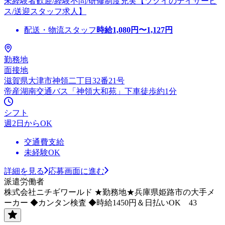
未経験者歓迎/経験不問/研修制度充実【ツクイのデイサービ
ス/送迎スタッフ求人】
配送・物流スタッフ
時給
1,080
円〜
1,127
円
勤務地
面接地
滋賀県大津市神領二丁目32番21号
帝産湖南交通バス「神領大和苑」下車徒歩約1分
シフト
週2日からOK
交通費支給
未経験OK
詳細を見る
応募画面に進む
派遣労働者
株式会社ニチギワールド ★勤務地★兵庫県姫路市の大手メ
ーカー ◆カンタン検査 ◆時給1450円＆日払いOK 43