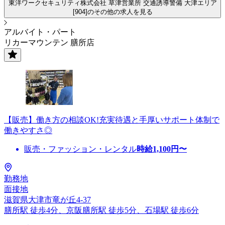
東洋ワークセキュリティ株式会社 草津営業所 交通誘導警備 大津エリア
[904]のその他の求人を見る
アルバイト・パート
リカーマウンテン 膳所店
【販売】働き方の相談OK!充実待遇と手厚いサポート体制で
働きやすさ◎
販売・ファッション・レンタル
時給
1,100
円〜
勤務地
面接地
滋賀県大津市竜が丘4-37
膳所駅 徒歩4分、京阪膳所駅 徒歩5分、石場駅 徒歩6分