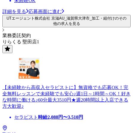
未経験OK
詳細を見る
応募画面に進む
UTエージェント株式会社 京滋AU_滋賀県大津市_加工・組付けのその
他の求人を見る
業務委託契約
りらくる 堅田店1
【未経験から高収入セラピストに】無資格でも応募OK！完
全無料レッスンで未経験でも安心♪週1日～1時間～OK！好き
な時間に働ける♪60分最大3510円★週20時間以上入店できる
方大歓迎♪
セラピスト
時給
2,088
円〜
3,510
円