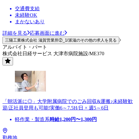
交通費支給
未経験OK
まかないあり
詳細を見る
応募画面に進む
三陽工業株式会社 滋賀営業所②_1/派滋のその他の求人を見る
アルバイト・パート
株式会社日経サービス 大津市病院施設/ME370
「朝活派に◎」大学附属病院でのごみ回収&運搬♪未経験歓
迎/正社員登用も可能!実働6～7.5H/日 × 週5～6日
軽作業・製造系
時給
1,200
円〜
1,300
円
勤務地