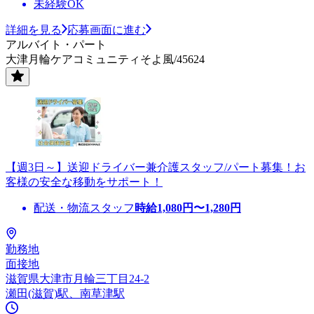
未経験OK
詳細を見る
応募画面に進む
アルバイト・パート
大津月輪ケアコミュニティそよ風/45624
【週3日～】送迎ドライバー兼介護スタッフ/パート募集！お
客様の安全な移動をサポート！
配送・物流スタッフ
時給
1,080
円〜
1,280
円
勤務地
面接地
滋賀県大津市月輪三丁目24-2
瀬田(滋賀)駅、南草津駅