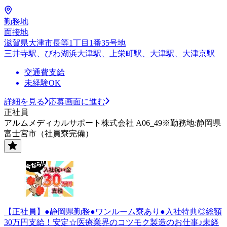
勤務地
面接地
滋賀県大津市長等1丁目1番35号地
三井寺駅、びわ湖浜大津駅、上栄町駅、大津駅、大津京駅
交通費支給
未経験OK
詳細を見る
応募画面に進む
正社員
アルムメディカルサポート株式会社 A06_49※勤務地:静岡県
富士宮市（社員寮完備）
【正社員】●静岡県勤務●ワンルーム寮あり●入社特典◎総額
30万円支給！安定☆医療業界のコツモク製造のお仕事♪未経