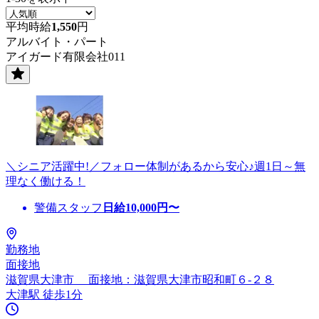
平均時給
1,550
円
アルバイト・パート
アイガード有限会社011
＼シニア活躍中!／フォロー体制があるから安心♪週1日～無
理なく働ける！
警備スタッフ
日給
10,000
円〜
勤務地
面接地
滋賀県大津市 面接地：滋賀県大津市昭和町６-２８
大津駅 徒歩1分