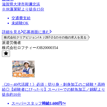
滋賀県大津市和邇北浜
※JR蓬莱駅より徒歩15分
交通費支給
未経験OK
詳細を見る
応募画面に進む
株式会社クリアビジョン/ＡＪ267-2-1のその他の求人を見る
派遣労働者
株式会社ロフティー/OB20000354
《20～40代活躍！》必須：切り身・刺身加工のご経験＊高時
給◎【経験者にぴったり】スーパーでの鮮魚加工／錦駅より
徒歩約16分
スーパースタッフ
時給
1,600
円〜