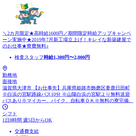
＼2カ月限定★高時給1600円／期間限定時給アップキャンペ
ーン実施中★2019年7月新工場立上げ！キレイな新築建屋で
のお仕事★寮費無料♪
検査スタッフ
時給
1,300
円〜
2,000
円
勤務地
面接地
滋賀県大津市 【お仕事先】兵庫県姫路市飾磨区妻鹿日田町
※白浜の宮駅路線バス10分 ※山陽白浜の宮駅より無料送迎
バスあり※マイカー、バイク、自転車ＯＫ※無料の寮完備。
シフト
1日8時間 週5日からOK
交通費支給