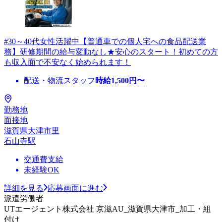
#30～40代女性活躍中【普通車での個人宅への食品配送業
務】研修期間の給与変動なし★安心のスタート！初めての方
も収入面で不安なく始められます！
配送・物流スタッフ
時給
1,500
円〜
勤務地
面接地
滋賀県大津市里
石山寺駅
交通費支給
未経験OK
詳細を見る
応募画面に進む
派遣労働者
UTエージェント株式会社 京滋AU_滋賀県大津市_加工・組
付け