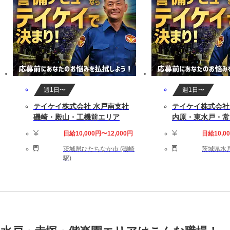
週1日〜
週1日〜
テイケイ株式会社 水戸南支社
テイケイ株式会社
磯崎・殿山・工機前エリア
内原・東水戸・常
日給10,000円〜12,000円
日給10,0
茨城県ひたちなか市 (磯崎
茨城県水戸
駅)