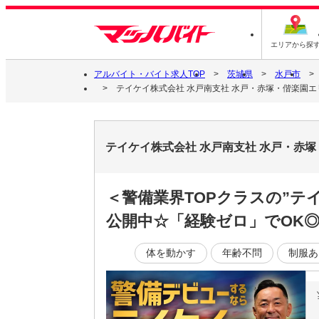
エリアから探
アルバイト・バイト求人TOP
茨城県
水戸市
テイケイ株式会社 水戸南支社 水戸・赤塚・偕楽園エ
テイケイ株式会社 水戸南支社 水戸・赤
＜警備業界TOPクラスの”テ
公開中☆「経験ゼロ」でOK
体を動かす
年齢不問
制服あ