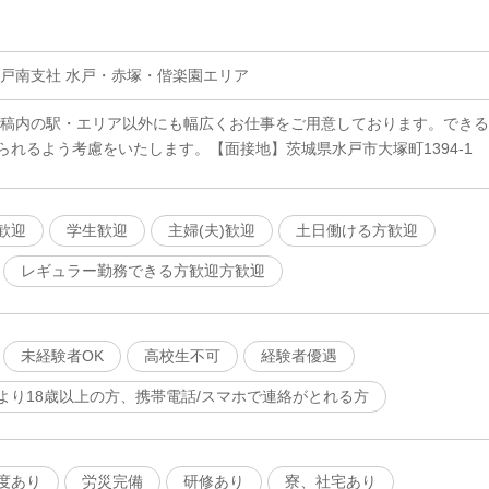
水戸南支社 水戸・赤塚・偕楽園エリア
原稿内の駅・エリア以外にも幅広くお仕事をご用意しております。できる
られるよう考慮をいたします。【面接地】茨城県水戸市大塚町1394-1
歓迎
学生歓迎
主婦(夫)歓迎
土日働ける方歓迎
レギュラー勤務できる方歓迎方歓迎
未経験者OK
高校生不可
経験者優遇
より18歳以上の方、携帯電話/スマホで連絡がとれる方
度あり
労災完備
研修あり
寮、社宅あり