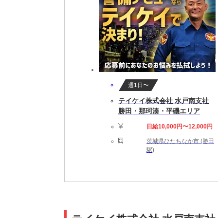
週1日〜
テイケイ株式会社 水戸南支社
勝田・那珂湊・平磯エリア
日給10,000円〜12,000円
茨城県ひたちなか市 (勝田
駅)