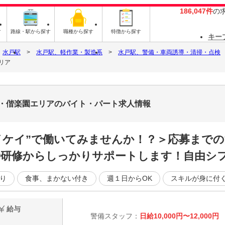
186,047件
の
す
路線・駅から探す
職種から探す
特徴から探す
キー
水戸駅
水戸駅、軽作業・製造系
水戸駅、警備・車両誘導・清掃・点検
リア
塚・偕楽園エリアのバイト・パート求人情報
イケイ”で働いてみませんか！？＞応募までの
◎研修からしっかりサポートします！自由シ
り
食事、まかない付き
週１日からOK
スキルが身に付
給与
警備スタッフ：
日給10,000円〜12,000円