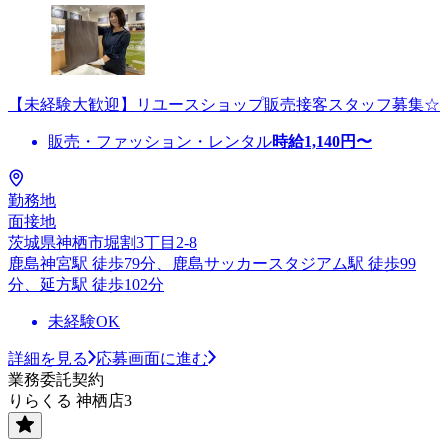
【未経験大歓迎】リユースショップ販売接客スタッフ募集☆
販売・ファッション・レンタル
時給
1,140
円〜
勤務地
面接地
茨城県神栖市堀割3丁目2-8
鹿島神宮駅 徒歩79分、鹿島サッカースタジアム駅 徒歩99
分、延方駅 徒歩102分
未経験OK
詳細を見る
応募画面に進む
業務委託契約
りらくる 神栖店3