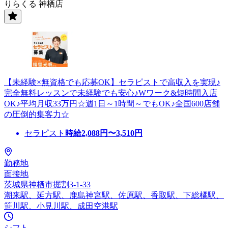
りらくる 神栖店
【未経験×無資格でも応募OK】セラピストで高収入を実現♪
完全無料レッスンで未経験でも安心♪Wワーク&短時間入店
OK♪平均月収33万円☆週1日～1時間～でもOK♪全国600店舗
の圧倒的集客力☆
セラピスト
時給
2,088
円〜
3,510
円
勤務地
面接地
茨城県神栖市掘割3-1-33
潮来駅、延方駅、鹿島神宮駅、佐原駅、香取駅、下総橘駅、
笹川駅、小見川駅、成田空港駅
シフト