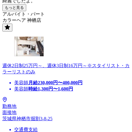
綺麗でしたよ。
もっと見る
アルバイト・パート
カラーヘア 神栖店
週休2日制25万円～、週休3日制16万円～※スタイリスト・カ
ラーリストのみ
美容師
月給
230,000
円〜
400,000
円
美容師
時給
1,300
円〜
1,600
円
勤務地
面接地
茨城県神栖市掘割3-8-25
交通費支給