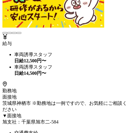
給与
車両誘導スタッフ
日給
12,500
円〜
車両誘導スタッフ
日給
14,500
円〜
勤務地
面接地
茨城県神栖市 ※勤務地は一例ですので、お気軽にご相談く
ださい
▼面接地
旭支社：千葉県旭市二-584
交通費支給