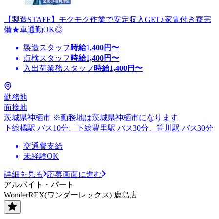
【製造STAFF】モクモク作業で安定収入GET♪家電付き寮完
備★車通勤OK◎
製造スタッフ
時給
1,400
円〜
点検スタッフ
時給
1,400
円〜
入出荷業務スタッフ
時給
1,400
円〜
勤務地
面接地
茨城県神栖市 ※勤務地は茨城県神栖市になります
下総橘駅 バス10分、下総豊里駅 バス30分、笹川駅 バス30分
交通費支給
未経験OK
詳細を見る
応募画面に進む
アルバイト・パート
WonderREX(ワンダーレックス) 鹿島店