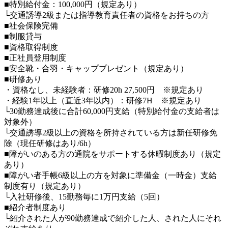
■特別給付金：100,000円（規定あり）
└交通誘導2級または指導教育責任者の資格をお持ちの方
■社会保険完備
■制服貸与
■資格取得制度
■正社員登用制度
■安全靴・合羽・キャッププレゼント（規定あり）
■研修あり
・資格なし、未経験者：研修20h 27,500円 ※規定あり
・経験1年以上（直近3年以内）：研修7H ※規定あり
└30勤務達成後に合計60,000円支給（特別給付金の支給者は
対象外）
└交通誘導2級以上の資格を所持されている方は新任研修免
除（現任研修はあり/6h）
■障がいのある方の通院をサポートする休暇制度あり（規定
あり）
■障がい者手帳6級以上の方を対象に準備金（一時金）支給
制度有り（規定あり）
└入社研修後、15勤務毎に1万円支給（5回）
■紹介者制度あり
└紹介された人が90勤務達成で紹介した人、された人にそれ