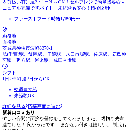
＆前払い有】週2・1日2h～OK！セルフレジで簡単接客◎マ
ニュアル完備で初バイト・未経験も安心！積極採用中
ファーストフード
時給
1,150
円〜
勤務地
面接地
茨城県神栖市波崎8370-1
旭(千葉)駅、飯岡駅、干潟駅、八日市場駅、佐原駅、鹿島神
宮駅、延方駅、潮来駅、成田空港駅
シフト
1日2時間 週2日からOK
交通費支給
未経験OK
詳細を見る
応募画面に進む
新着口コミあり
忙しい合間に面接や登録をしてくれましまた。 親切な先輩
達でした！ 良かったです。 まかない付きは嬉しい。 制服も