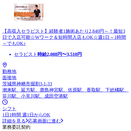
【高収入セラピスト】経験者1施術あたり2,840円～！最短3
日で入店可能☆Wワーク＆短時間入店もOK☆週1日～1時間
～でもOK♪
セラピスト
時給
2,088
円〜
3,510
円
勤務地
面接地
茨城県神栖市掘割3-1-33
潮来駅、延方駅、鹿島神宮駅、佐原駅、香取駅、下総橘駅、
笹川駅、小見川駅、成田空港駅
シフト
1日1時間 週1日からOK
詳細を見る
応募画面に進む
業務委託契約