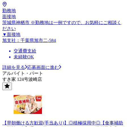
勤務地
面接地
茨城県神栖市 ※勤務地は一例ですので、お気軽にご相談く
ださい
▼面接地
旭支社：千葉県旭市二-584
交通費支給
未経験OK
詳細を見る
応募画面に進む
アルバイト・パート
すき家 124号波崎店
【早朝働ける方歓迎(手当あり)】◎積極採用中◎【食事補助