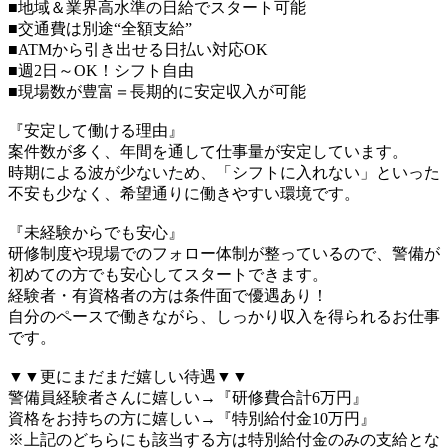
■地域＆業界高水準の日給でスタート可能
■交通費は別途“全額支給”
■ATMから引き出せる日払い対応OK
■週2日～OK！シフト自由
■現場数が豊富＝長期的に安定収入が可能
『安定して働ける理由』
案件数が多く、年間を通して仕事量が安定しています。
時期による波が少ないため、「シフトに入れない」といった
不安も少なく、希望通りに働きやすい環境です。
『未経験からでも安心』
研修制度や現場でのフォロー体制が整っているので、警備が
初めての方でも安心してスタートできます。
経験者・有資格者の方は条件面で優遇あり！
自分のペースで働きながら、しっかり収入を得られるお仕事
です。
▼▼更にまだまだ嬉しい待遇▼▼
警備員経験者さんに嬉しい→『研修費合計6万円』
資格をお持ちの方に嬉しい→『特別給付金10万円』
※上記のどちらにも該当する方は特別給付金のみの支給とな