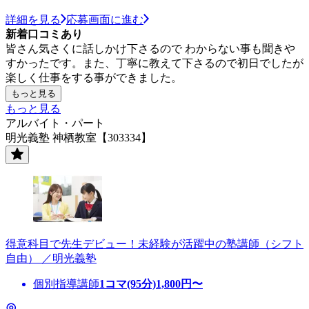
詳細を見る
応募画面に進む
新着口コミあり
皆さん気さくに話しかけ下さるので わからない事も聞きや
すかったです。また、丁寧に教えて下さるので初日でしたが
楽しく仕事をする事ができました。
もっと見る
もっと見る
アルバイト・パート
明光義塾 神栖教室【303334】
得意科目で先生デビュー！未経験が活躍中の塾講師（シフト
自由） ／明光義塾
個別指導講師
1コマ(95分)
1,800
円〜