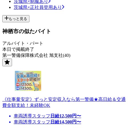
茨城県×制服あり
茨城県×正社員登用あり
もっと見る
神栖市の似たバイト
アルバイト・パート
本日で掲載終了
第一警備保障株式会社 旭支社(40)
《仕事量安定》ずっと安定収入なら第一警備★高日給＆交通
費全額支給！未経験OK
車両誘導スタッフ
日給
12,500
円〜
車両誘導スタッフ
日給
14,500
円〜