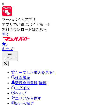
×
マッハバイトアプリ
アプリでお得にバイト探し！
無料ダウンロードはこちら
開く
0
キープ
メニュー
キープした求人を見る
0
検索履歴
新規会員登録(無料)
ログイン
ヘルプ
エリアから探す
駅から探す