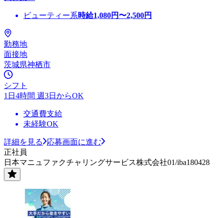
ビューティー系
時給
1,080
円〜
2,500
円
勤務地
面接地
茨城県神栖市
シフト
1日4時間 週3日からOK
交通費支給
未経験OK
詳細を見る
応募画面に進む
正社員
日本マニュファクチャリングサービス株式会社01/iba180428