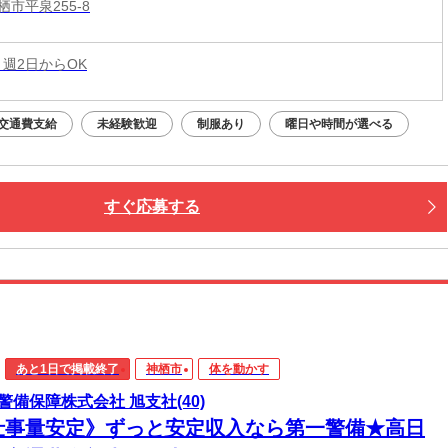
市平泉255-8
 週2日からOK
交通費支給
未経験歓迎
制服あり
曜日や時間が選べる
すぐ応募する
あと1日で掲載終了
神栖市
体を動かす
警備保障株式会社 旭支社(40)
仕事量安定》ずっと安定収入なら第一警備★高日