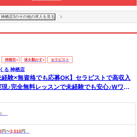
 神栖店3のその他の求人を見る
神栖市
体を動かす
セラピスト
くる 神栖店
未経験×無資格でも応募OK】セラピストで高収入
実現♪完全無料レッスンで未経験でも安心♪Wワー
&短時間入店OK♪平均月収33万円☆週1日～1時間～
もOK♪全国600店舗の圧倒的集客力☆
スト
8
円〜
3,510
円