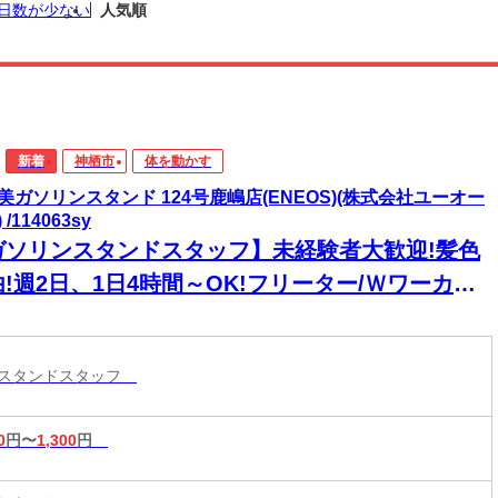
日数が少ない
人気順
新着
神栖市
体を動かす
美ガソリンスタンド 124号鹿嶋店(ENEOS)(株式会社ユーオー
 /114063sy
ガソリンスタンドスタッフ】未経験者大歓迎!髪色
!週2日、1日4時間～OK!フリーター/Ｗワーカー/
生/高校生募集!充実した研修で安心してスタート☆
日のみ・土日祝のみOK 何曜日でもOK
ンスタンドスタッフ
0
円〜
1,300
円