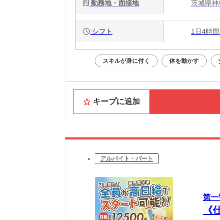
勤務地・面接地
茨城県神栖
シフト
1日4時間
スキルが身に付く
体を動かす
キープに追加
アルバイト・パート
第一
《