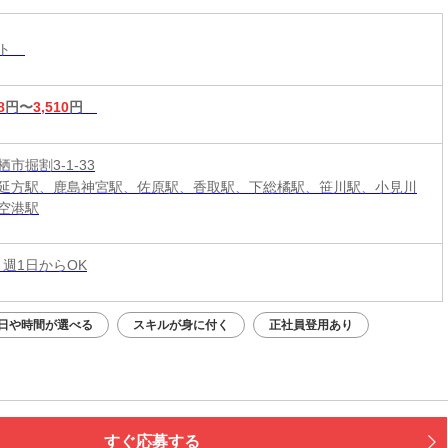
スト
8
円〜
3,510
円
市掘割3-1-33
延方駅、鹿島神宮駅、佐原駅、香取駅、下総橘駅、笹川駅、小見川
空港駅
 週1日からOK
日や時間が選べる
スキルが身に付く
正社員登用あり
すぐ応募する