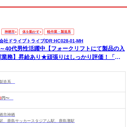
神栖市
体を動かす
軽作業・製造系
会社ドライブトライブ/DR:HC028-01-MH
30～40代男性活躍中【フォークリフトにて製品の入
庫業務】昇給あり★頑張りはしっかり評価！「や
気」がきちんとカタチになる職場です！
・製造系
0
円〜
栖市神栖
駅、鹿島サッカースタジアム駅、鹿島灘駅