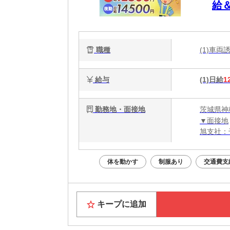
給
職種
(1)車
給与
(1)日給
1
勤務地・面接地
茨城県神
▼面接地
旭支社：
体を動かす
制服あり
交通費支
キープに追加