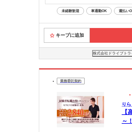
未経験歓迎
車通勤OK
週払いO
キープに追加
株式会社ドライブトライブ
業務委託契約
りら
【
～
OK