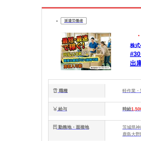
派遣労働者
株式
#
出
る
職種
軽作業
給与
時給
1,50
勤務地・面接地
茨城県神
鹿島大野