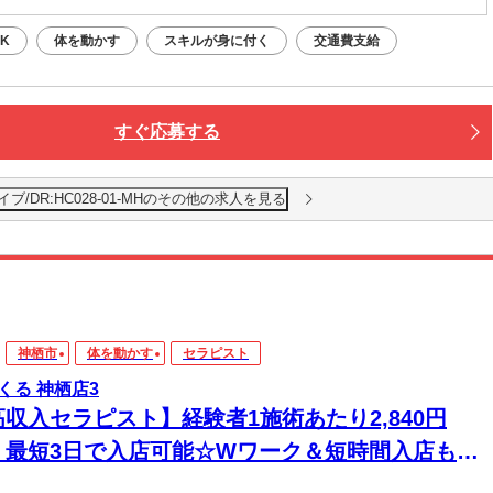
K
体を動かす
スキルが身に付く
交通費支給
すぐ応募する
/DR:HC028-01-MHのその他の求人を見る
神栖市
体を動かす
セラピスト
くる 神栖店3
高収入セラピスト】経験者1施術あたり2,840円
！最短3日で入店可能☆Wワーク＆短時間入店も
☆週1日～1時間～でもOK♪