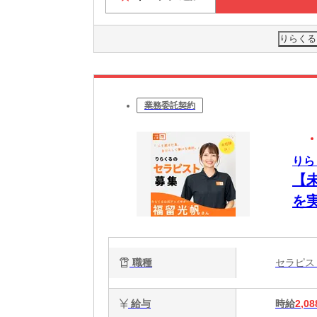
りらくる
業務委託契約
りら
【
を
ク
で
職種
セラピ
給与
時給
2,08