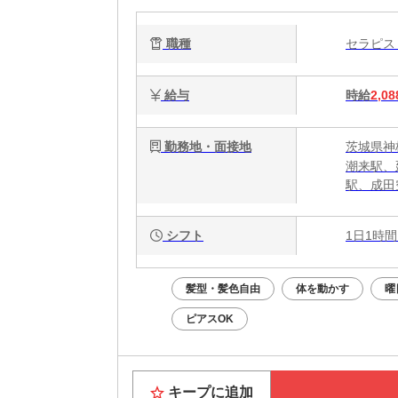
職種
セラピ
給与
時給
2,08
勤務地・面接地
茨城県神栖
潮来駅、
駅、成田
シフト
1日1時間
髪型・髪色自由
体を動かす
曜
ピアスOK
キープに追加