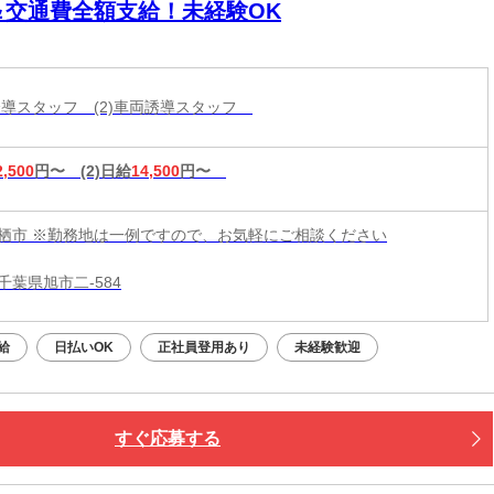
＆交通費全額支給！未経験OK
両誘導スタッフ (2)車両誘導スタッフ
2,500
円〜
(2)日給
14,500
円〜
栖市 ※勤務地は一例ですので、お気軽にご相談ください
千葉県旭市二-584
給
日払いOK
正社員登用あり
未経験歓迎
すぐ応募する