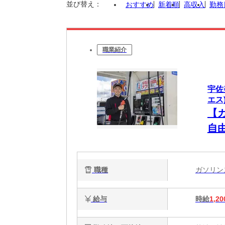
並び替え：
おすすめ
新着順
高収入
勤務
職業紹介
宇佐
エス)
【
自由
学
平
職種
ガソリ
給与
時給
1,20