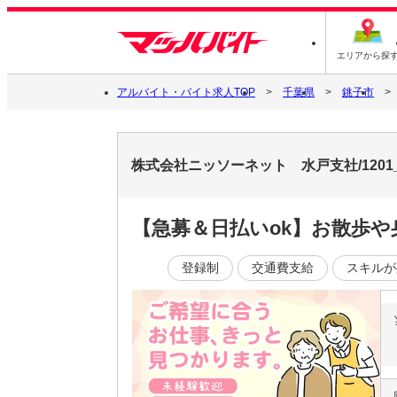
エリアから探
アルバイト・バイト求人TOP
千葉県
銚子市
株式会社ニッソーネット 水戸支社/1201
【急募＆日払いok】お散歩
登録制
交通費支給
スキルが