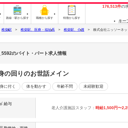
176,513件
の
す
路線・駅から探す
職種から探す
特徴から探す
キー
椎柴駅
椎柴駅、医療・福祉系
椎柴駅、介護
株式会社ニッソーネット 
_5592のバイト・パート求人情報
や身の回りのお世話メイン
身に付く
体を動かす
年齢不問
未経験歓迎
給与
老人介護施設スタッフ：
時給1,500円〜2,2