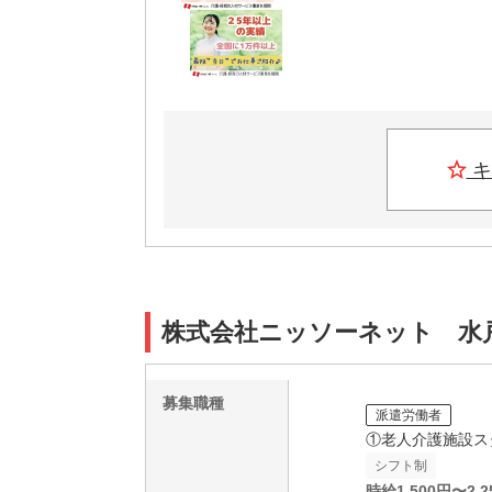
キ
株式会社ニッソーネット 水戸支
募集職種
派遣労働者
①老人介護施設ス
シフト制
時給
1,500
円〜
2,2