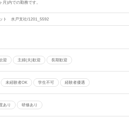
ヶ月)内での勤務です。
 水戸支社/1201_5592
歓迎
主婦(夫)歓迎
長期歓迎
未経験者OK
学生不可
経験者優遇
度あり
研修あり