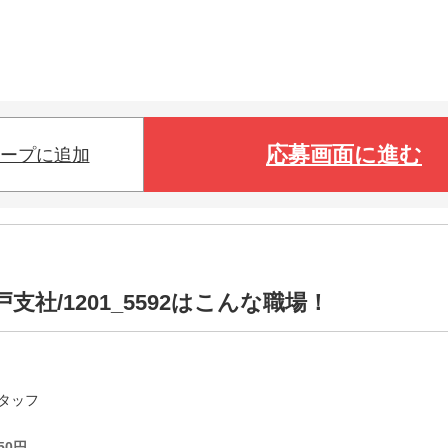
応募画面に進む
ープに追加
社/1201_5592はこんな職場！
タッフ
50
円