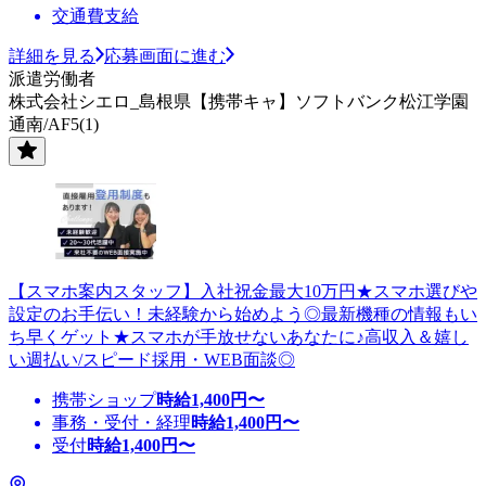
交通費支給
詳細を見る
応募画面に進む
派遣労働者
株式会社シエロ_島根県【携帯キャ】ソフトバンク松江学園
通南/AF5(1)
【スマホ案内スタッフ】入社祝金最大10万円★スマホ選びや
設定のお手伝い！未経験から始めよう◎最新機種の情報もい
ち早くゲット★スマホが手放せないあなたに♪高収入＆嬉し
い週払い/スピード採用・WEB面談◎
携帯ショップ
時給
1,400
円〜
事務・受付・経理
時給
1,400
円〜
受付
時給
1,400
円〜