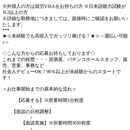
※外国人の方は就労VISAをお持ちの方 ※日本語能力試験が
Ｎ2以上の方
※詳細な勤務地につきましては、面接時にご確認をお願いい
たします。
***
★☆未経験でも高収入でガッツリ稼げる！★☆～週払い可能
♪～
◇こんな方からの応募お待ちしております◇
これまでの経歴・・・居酒屋、パチンコホールスタッフ、販
売、営業、事務など
社会人デビューOK！90％以上が未経験からのスタートで
す！
＜お仕事開始までの基本的な流れ＞
【応募する】※所要時間1分程度
↓
【面談の日程調整】
↓
【面談実施】※所要時間30分程度
↓