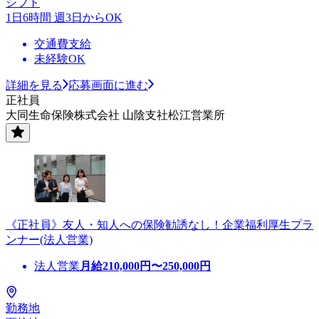
シフト
1日6時間 週3日からOK
交通費支給
未経験OK
詳細を見る
応募画面に進む
正社員
大同生命保険株式会社 山陰支社松江営業所
《正社員》友人・知人への保険勧誘なし！企業福利厚生プラ
ンナー(法人営業)
法人営業
月給
210,000
円〜
250,000
円
勤務地