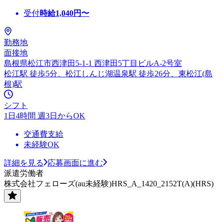
受付
時給
1,040
円〜
勤務地
面接地
島根県松江市西津田5-1-1 西津田5丁目ビルA-2号室
松江駅 徒歩5分、松江しんじ湖温泉駅 徒歩26分、東松江(島
根)駅
シフト
1日4時間 週3日からOK
交通費支給
未経験OK
詳細を見る
応募画面に進む
派遣労働者
株式会社フェローズ(au未経験)HRS_A_1420_2152T(A)(HRS)