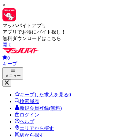
×
マッハバイトアプリ
アプリでお得にバイト探し！
無料ダウンロードはこちら
開く
0
キープ
メニュー
キープした求人を見る
0
検索履歴
新規会員登録(無料)
ログイン
ヘルプ
エリアから探す
駅から探す