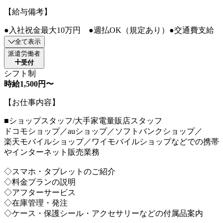
【給与備考】
●入社祝金最大10万円 ●週払OK（規定あり）●交通費支給
全て表示
派遣労働者
受付
シフト制
時給1,500円〜
【お仕事内容】
■ショップスタッフ/大手家電量販店スタッフ
ドコモショップ／auショップ／ソフトバンクショップ／
楽天モバイルショップ／ワイモバイルショップなどでの携帯
やインターネット販売業務
◇スマホ・タブレットのご紹介
◇料金プランの説明
◇アフターサービス
◇在庫管理・発注
◇ケース・保護シール・アクセサリーなどの付属品案内