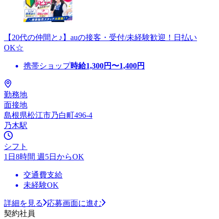
【20代の仲間と♪】auの接客・受付/未経験歓迎！日払い
OK☆
携帯ショップ
時給
1,300
円〜
1,400
円
勤務地
面接地
島根県松江市乃白町496-4
乃木駅
シフト
1日8時間 週5日からOK
交通費支給
未経験OK
詳細を見る
応募画面に進む
契約社員