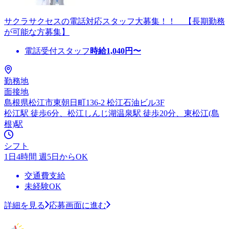
サクラサクセスの電話対応スタッフ大募集！！ 【長期勤務
が可能な方募集】
電話受付スタッフ
時給
1,040
円〜
勤務地
面接地
島根県松江市東朝日町136-2 松江石油ビル3F
松江駅 徒歩6分、松江しんじ湖温泉駅 徒歩20分、東松江(島
根)駅
シフト
1日4時間 週5日からOK
交通費支給
未経験OK
詳細を見る
応募画面に進む