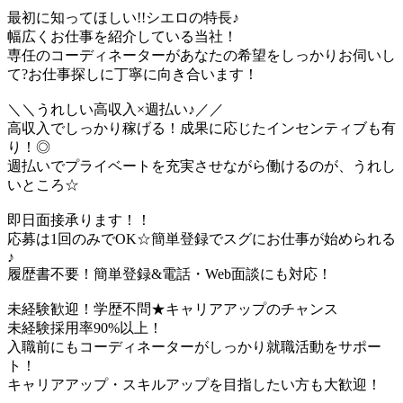
最初に知ってほしい!!シエロの特長♪
幅広くお仕事を紹介している当社！
専任のコーディネーターがあなたの希望をしっかりお伺いし
て?お仕事探しに丁寧に向き合います！
＼＼うれしい高収入×週払い♪／／
高収入でしっかり稼げる！成果に応じたインセンティブも有
り！◎
週払いでプライベートを充実させながら働けるのが、うれし
いところ☆
即日面接承ります！！
応募は1回のみでOK☆簡単登録でスグにお仕事が始められる
♪
履歴書不要！簡単登録&電話・Web面談にも対応！
未経験歓迎！学歴不問★キャリアアップのチャンス
未経験採用率90%以上！
入職前にもコーディネーターがしっかり就職活動をサポー
ト！
キャリアアップ・スキルアップを目指したい方も大歓迎！