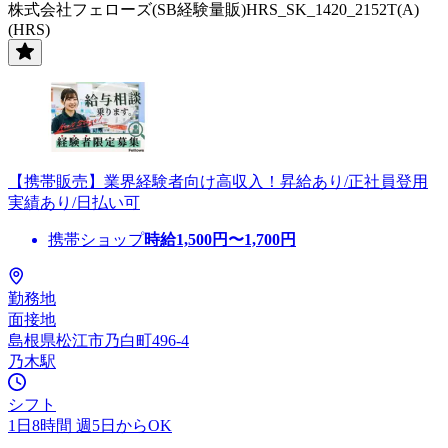
株式会社フェローズ(SB経験量販)HRS_SK_1420_2152T(A)
(HRS)
【携帯販売】業界経験者向け高収入！昇給あり/正社員登用
実績あり/日払い可
携帯ショップ
時給
1,500
円〜
1,700
円
勤務地
面接地
島根県松江市乃白町496-4
乃木駅
シフト
1日8時間 週5日からOK