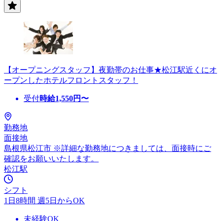
【オープニングスタッフ】夜勤帯のお仕事★松江駅近くにオ
ープンしたホテルフロントスタッフ！
受付
時給
1,550
円〜
勤務地
面接地
島根県松江市 ※詳細な勤務地につきましては、面接時にご
確認をお願いいたします。
松江駅
シフト
1日8時間 週5日からOK
未経験OK