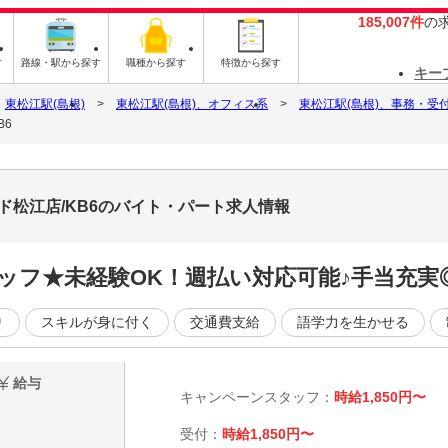
185,007件
の
す
路線・駅から探す
職種から探す
特徴から探す
キー
東松江駅(島根)
東松江駅(島根)、オフィス系
東松江駅(島根)、事務・受
B6
ド松江店/KB6のバイト・パート求人情報
ッフ★未経験OK！週払い対応可能♪手当充実
り
スキルが身に付く
交通費支給
語学力を生かせる
給与
キャンペーンスタッフ：
時給1,850円〜
受付：
時給1,850円〜