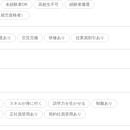
未経験者OK
高校生不可
経験者優遇
（就労資格者）
度あり
労災完備
研修あり
従業員割引あり
スキルが身に付く
語学力を生かせる
制服あり
正社員登用あり
契約社員登用あり