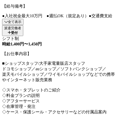
【給与備考】
●入社祝金最大10万円 ●週払OK（規定あり）●交通費支給
全て表示
派遣労働者
受付
シフト制
時給1,400円〜1,450円
【お仕事内容】
■ショップスタッフ/大手家電量販店スタッフ
ドコモショップ／auショップ／ソフトバンクショップ／
楽天モバイルショップ／ワイモバイルショップなどでの携帯
やインターネット販売業務
◇スマホ・タブレットのご紹介
◇料金プランの説明
◇アフターサービス
◇在庫管理・発注
◇ケース・保護シール・アクセサリーなどの付属品案内