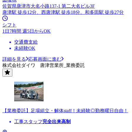
佐賀県唐津市大名小路137-1 第二大名ビル3F
唐津駅 徒歩12分、西唐津駅 徒歩18分、和多田駅 徒歩27分
シフト
1日7時間 週5日からOK
交通費支給
未経験OK
詳細を見る
応募画面に進む
株式会社ダイワ 唐津営業所_業務委託
【業務委託】足場組立・解体staff！未経験◎勤務曜日自由！
工事スタッフ
完全出来高制