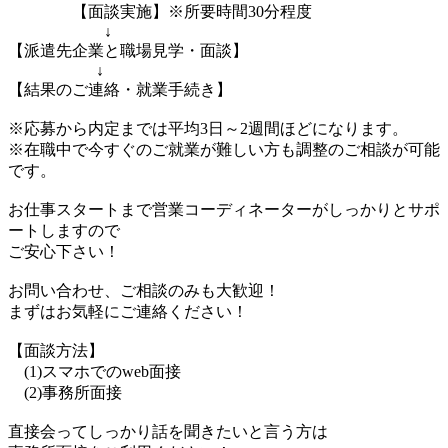
【面談実施】※所要時間30分程度
↓
【派遣先企業と職場見学・面談】
↓
【結果のご連絡・就業手続き】
※応募から内定までは平均3日～2週間ほどになります。
※在職中で今すぐのご就業が難しい方も調整のご相談が可能
です。
お仕事スタートまで営業コーディネーターがしっかりとサポ
ートしますので
ご安心下さい！
お問い合わせ、ご相談のみも大歓迎！
まずはお気軽にご連絡ください！
【面談方法】
(1)スマホでのweb面接
(2)事務所面接
直接会ってしっかり話を聞きたいと言う方は