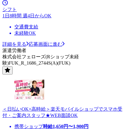
シフト
1日8時間 週4日からOK
交通費支給
未経験OK
詳細を見る
応募画面に進む
派遣労働者
株式会社フェローズ(Rショップ未経
験)FUK_R_1686_2744S(A)(FUK)
＜日払いOK×高時給＞楽天モバイルショップでスマホ受
付・ご案内スタッフ★WEB面談OK
携帯ショップ
時給
1,650
円〜
1,900
円