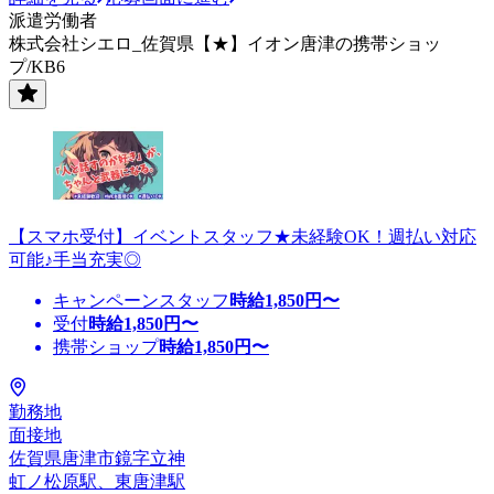
派遣労働者
株式会社シエロ_佐賀県【★】イオン唐津の携帯ショッ
プ/KB6
【スマホ受付】イベントスタッフ★未経験OK！週払い対応
可能♪手当充実◎
キャンペーンスタッフ
時給
1,850
円〜
受付
時給
1,850
円〜
携帯ショップ
時給
1,850
円〜
勤務地
面接地
佐賀県唐津市鏡字立神
虹ノ松原駅、東唐津駅