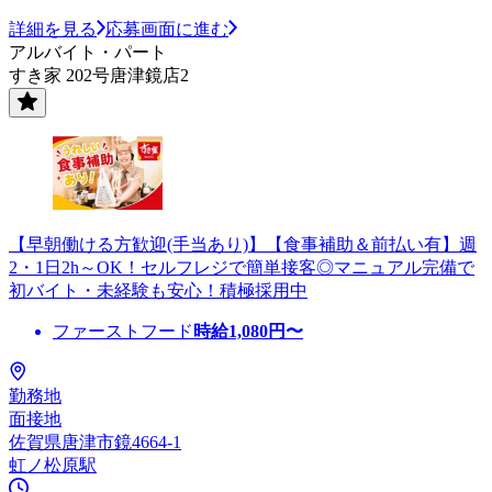
詳細を見る
応募画面に進む
アルバイト・パート
すき家 202号唐津鏡店2
【早朝働ける方歓迎(手当あり)】【食事補助＆前払い有】週
2・1日2h～OK！セルフレジで簡単接客◎マニュアル完備で
初バイト・未経験も安心！積極採用中
ファーストフード
時給
1,080
円〜
勤務地
面接地
佐賀県唐津市鏡4664-1
虹ノ松原駅