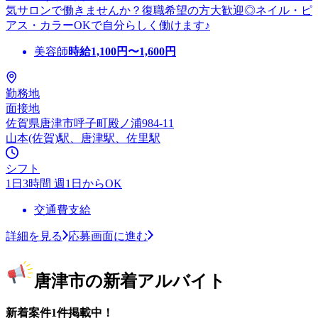
気サロンで働きませんか？復職希望の方大歓迎◎ネイル・ピ
アス・カラーOKで自分らしく働けます♪
美容師
時給
1,100
円〜
1,600
円
勤務地
面接地
佐賀県唐津市呼子町殿ノ浦984-11
山本(佐賀)駅、唐津駅、佐里駅
シフト
1日3時間 週1日からOK
交通費支給
詳細を見る
応募画面に進む
唐津市の新着アルバイト
新着案件1件掲載中！