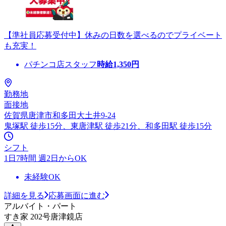
【準社員応募受付中】休みの日数を選べるのでプライベート
も充実！
パチンコ店スタッフ
時給
1,350
円
勤務地
面接地
佐賀県唐津市和多田大土井9-24
鬼塚駅 徒歩15分、東唐津駅 徒歩21分、和多田駅 徒歩15分
シフト
1日7時間 週2日からOK
未経験OK
詳細を見る
応募画面に進む
アルバイト・パート
すき家 202号唐津鏡店