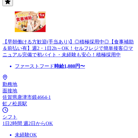
【早朝働ける方歓迎(手当あり)】◎積極採用中◎【食事補助
＆前払い有】週2・1日2h～OK！セルフレジで簡単接客◎マ
ニュアル完備で初バイト・未経験も安心！積極採用中
ファーストフード
時給
1,080
円〜
勤務地
面接地
佐賀県唐津市鏡4664-1
虹ノ松原駅
シフト
1日2時間 週2日からOK
未経験OK