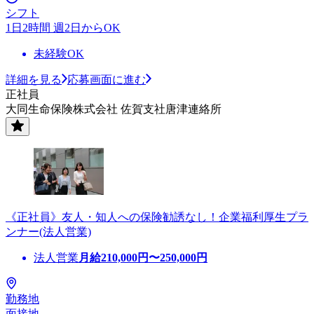
シフト
1日2時間 週2日からOK
未経験OK
詳細を見る
応募画面に進む
正社員
大同生命保険株式会社 佐賀支社唐津連絡所
《正社員》友人・知人への保険勧誘なし！企業福利厚生プラ
ンナー(法人営業)
法人営業
月給
210,000
円〜
250,000
円
勤務地
面接地