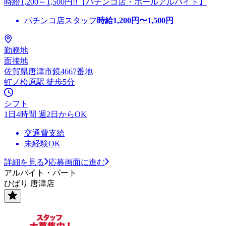
時給1,200～1,500円!!【パチンコ店・ホールアルバイト】
パチンコ店スタッフ
時給
1,200
円〜
1,500
円
勤務地
面接地
佐賀県唐津市鏡4667番地
虹ノ松原駅 徒歩5分
シフト
1日4時間 週2日からOK
交通費支給
未経験OK
詳細を見る
応募画面に進む
アルバイト・パート
ひばり 唐津店