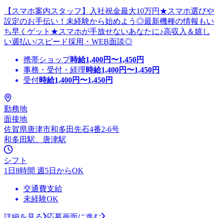
【スマホ案内スタッフ】入社祝金最大10万円★スマホ選びや
設定のお手伝い！未経験から始めよう◎最新機種の情報もい
ち早くゲット★スマホが手放せないあなたに♪高収入＆嬉し
い週払い/スピード採用・WEB面談◎
携帯ショップ
時給
1,400
円〜
1,450
円
事務・受付・経理
時給
1,400
円〜
1,450
円
受付
時給
1,400
円〜
1,450
円
勤務地
面接地
佐賀県唐津市和多田先石4番2-6号
和多田駅、唐津駅
シフト
1日8時間 週5日からOK
交通費支給
未経験OK
詳細を見る
応募画面に進む