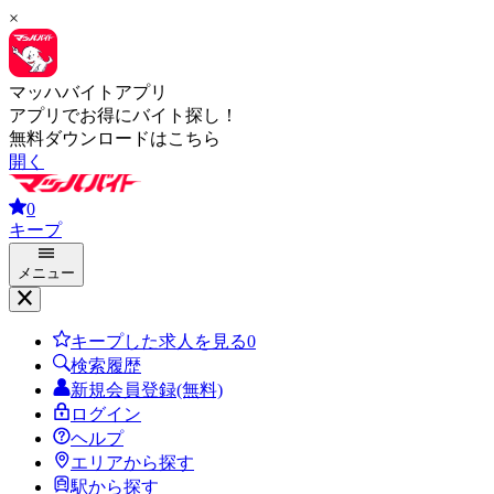
×
マッハバイトアプリ
アプリでお得にバイト探し！
無料ダウンロードはこちら
開く
0
キープ
メニュー
キープした求人を見る
0
検索履歴
新規会員登録(無料)
ログイン
ヘルプ
エリアから探す
駅から探す