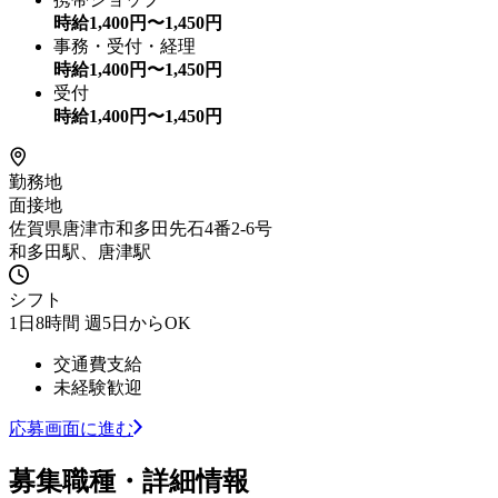
時給
1,400
円〜
1,450
円
事務・受付・経理
時給
1,400
円〜
1,450
円
受付
時給
1,400
円〜
1,450
円
勤務地
面接地
佐賀県唐津市和多田先石4番2-6号
和多田駅、唐津駅
シフト
1日8時間 週5日からOK
交通費支給
未経験歓迎
応募画面に進む
募集職種・詳細情報