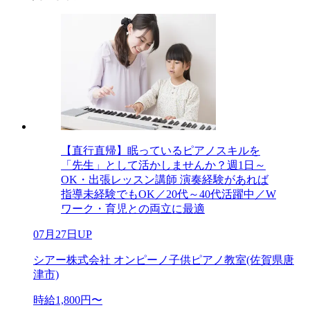
【直行直帰】眠っているピアノスキルを
「先生」として活かしませんか？週1日～
OK・出張レッスン講師 演奏経験があれば
指導未経験でもOK／20代～40代活躍中／W
ワーク・育児との両立に最適
07月27日UP
シアー株式会社 オンピーノ子供ピアノ教室(佐賀県唐
津市)
時給1,800円〜