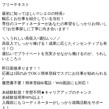
フリーテキスト
最初に知ってほしい!!シエロの特長♪
幅広くお仕事を紹介している当社！
専任のコーディネーターがあなたの希望をしっかりお伺いし
て?お仕事探しに丁寧に向き合います！
＼＼うれしい高収入×週払い♪／／
高収入でしっかり稼げる！成果に応じたインセンティブも有
り！◎
週払いでプライベートを充実させながら働けるのが、うれし
いところ☆
即日面接承ります！！
応募は1回のみでOK☆簡単登録でスグにお仕事が始められる
♪
履歴書不要！簡単登録&電話・Web面談にも対応！
未経験歓迎！学歴不問★キャリアアップのチャンス
未経験採用率90%以上！
入職前にもコーディネーターがしっかり就職活動をサポー
ト！