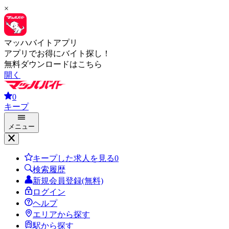
×
マッハバイトアプリ
アプリでお得にバイト探し！
無料ダウンロードはこちら
開く
0
キープ
メニュー
キープした求人を見る
0
検索履歴
新規会員登録(無料)
ログイン
ヘルプ
エリアから探す
駅から探す