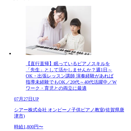
【直行直帰】眠っているピアノスキルを
「先生」として活かしませんか？週1日～
OK・出張レッスン講師 演奏経験があれば
指導未経験でもOK／20代～40代活躍中／W
ワーク・育児との両立に最適
07月27日UP
シアー株式会社 オンピーノ子供ピアノ教室(佐賀県唐
津市)
時給1,800円〜