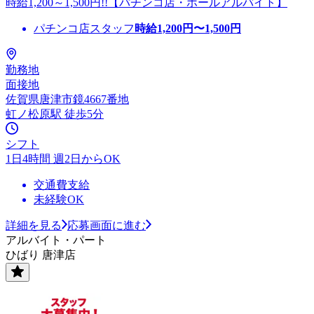
時給1,200～1,500円!!【パチンコ店・ホールアルバイト】
パチンコ店スタッフ
時給
1,200
円〜
1,500
円
勤務地
面接地
佐賀県唐津市鏡4667番地
虹ノ松原駅 徒歩5分
シフト
1日4時間 週2日からOK
交通費支給
未経験OK
詳細を見る
応募画面に進む
アルバイト・パート
ひばり 唐津店