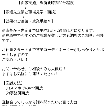
【面談実施】※所要時間30分程度
↓
【派遣先企業と職場見学・面談】
↓
【結果のご連絡・就業手続き】
※応募から内定までは平均3日～2週間ほどになります。
※在職中で今すぐのご就業が難しい方も調整のご相談が可能
です。
お仕事スタートまで営業コーディネーターがしっかりとサポ
ートしますので
ご安心下さい！
お問い合わせ、ご相談のみも大歓迎！
まずはお気軽にご連絡ください！
【面談方法】
(1)スマホでのweb面接
(2)事務所面接
直接会ってしっかり話を聞きたいと言う方は