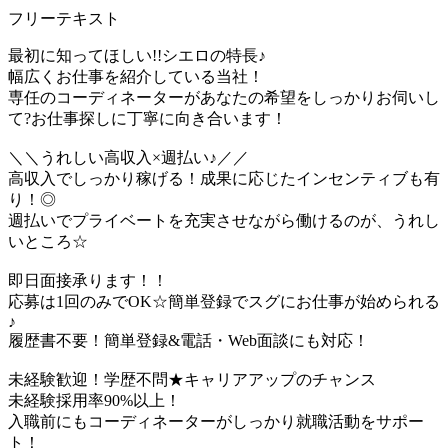
フリーテキスト
最初に知ってほしい!!シエロの特長♪
幅広くお仕事を紹介している当社！
専任のコーディネーターがあなたの希望をしっかりお伺いし
て?お仕事探しに丁寧に向き合います！
＼＼うれしい高収入×週払い♪／／
高収入でしっかり稼げる！成果に応じたインセンティブも有
り！◎
週払いでプライベートを充実させながら働けるのが、うれし
いところ☆
即日面接承ります！！
応募は1回のみでOK☆簡単登録でスグにお仕事が始められる
♪
履歴書不要！簡単登録&電話・Web面談にも対応！
未経験歓迎！学歴不問★キャリアアップのチャンス
未経験採用率90%以上！
入職前にもコーディネーターがしっかり就職活動をサポー
ト！