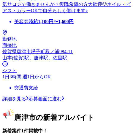
気サロンで働きませんか？復職希望の方大歓迎◎ネイル・ピ
アス・カラーOKで自分らしく働けます♪
美容師
時給
1,100
円〜
1,600
円
勤務地
面接地
佐賀県唐津市呼子町殿ノ浦984-11
山本(佐賀)駅、唐津駅、佐里駅
シフト
1日3時間 週1日からOK
交通費支給
詳細を見る
応募画面に進む
唐津市の新着アルバイト
新着案件1件掲載中！