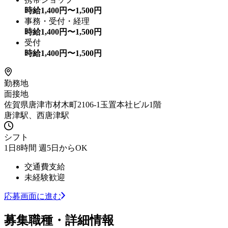
時給
1,400
円〜
1,500
円
事務・受付・経理
時給
1,400
円〜
1,500
円
受付
時給
1,400
円〜
1,500
円
勤務地
面接地
佐賀県唐津市材木町2106-1玉置本社ビル1階
唐津駅、西唐津駅
シフト
1日8時間 週5日からOK
交通費支給
未経験歓迎
応募画面に進む
募集職種・詳細情報