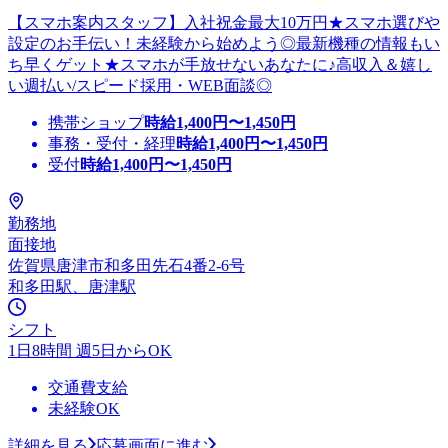
【スマホ案内スタッフ】入社祝金最大10万円★スマホ選びや
設定のお手伝い！未経験から始めよう◎最新機種の情報もい
ち早くゲット★スマホが手放せないあなたに♪高収入＆嬉し
い週払い/スピード採用・WEB面談◎
携帯ショップ
時給
1,400
円〜
1,450
円
事務・受付・経理
時給
1,400
円〜
1,450
円
受付
時給
1,400
円〜
1,450
円
勤務地
面接地
佐賀県唐津市和多田先石4番2-6号
和多田駅、唐津駅
シフト
1日8時間 週5日からOK
交通費支給
未経験OK
詳細を見る
応募画面に進む