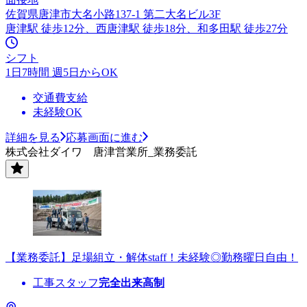
佐賀県唐津市大名小路137-1 第二大名ビル3F
唐津駅 徒歩12分、西唐津駅 徒歩18分、和多田駅 徒歩27分
シフト
1日7時間 週5日からOK
交通費支給
未経験OK
詳細を見る
応募画面に進む
株式会社ダイワ 唐津営業所_業務委託
【業務委託】足場組立・解体staff！未経験◎勤務曜日自由！
工事スタッフ
完全出来高制