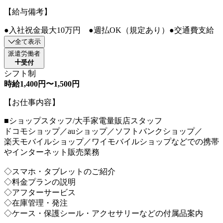
【給与備考】
●入社祝金最大10万円 ●週払OK（規定あり）●交通費支給
全て表示
派遣労働者
受付
シフト制
時給1,400円〜1,500円
【お仕事内容】
■ショップスタッフ/大手家電量販店スタッフ
ドコモショップ／auショップ／ソフトバンクショップ／
楽天モバイルショップ／ワイモバイルショップなどでの携帯
やインターネット販売業務
◇スマホ・タブレットのご紹介
◇料金プランの説明
◇アフターサービス
◇在庫管理・発注
◇ケース・保護シール・アクセサリーなどの付属品案内