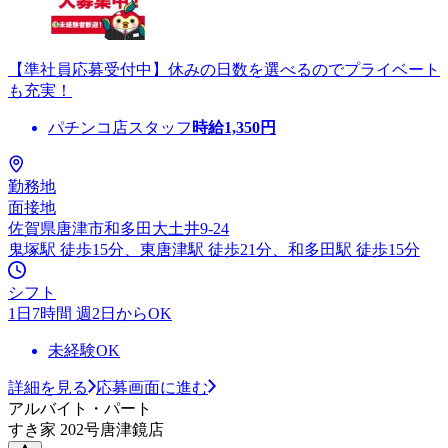
【準社員応募受付中】休みの日数を選べるのでプライベート
も充実！
パチンコ店スタッフ
時給
1,350
円
勤務地
面接地
佐賀県唐津市和多田大土井9-24
鬼塚駅 徒歩15分、東唐津駅 徒歩21分、和多田駅 徒歩15分
シフト
1日7時間 週2日からOK
未経験OK
詳細を見る
応募画面に進む
アルバイト・パート
すき家 202号唐津鏡店