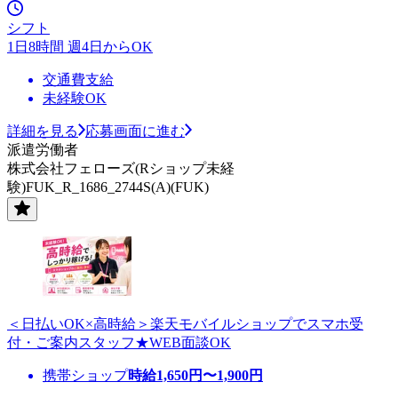
シフト
1日8時間 週4日からOK
交通費支給
未経験OK
詳細を見る
応募画面に進む
派遣労働者
株式会社フェローズ(Rショップ未経
験)FUK_R_1686_2744S(A)(FUK)
＜日払いOK×高時給＞楽天モバイルショップでスマホ受
付・ご案内スタッフ★WEB面談OK
携帯ショップ
時給
1,650
円〜
1,900
円