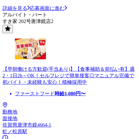
詳細を見る
応募画面に進む
アルバイト・パート
すき家 202号唐津鏡店2
【早朝働ける方歓迎(手当あり)】【食事補助＆前払い有】週
2・1日2h～OK！セルフレジで簡単接客◎マニュアル完備で
初バイト・未経験も安心！積極採用中
ファーストフード
時給
1,080
円〜
勤務地
面接地
佐賀県唐津市鏡4664-1
虹ノ松原駅