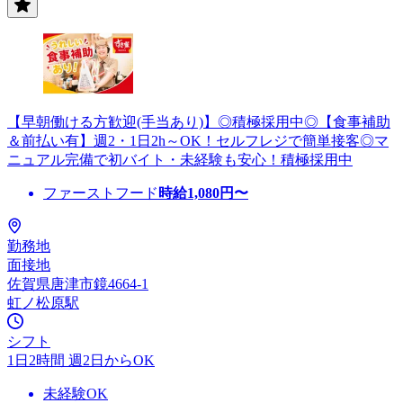
【早朝働ける方歓迎(手当あり)】◎積極採用中◎【食事補助
＆前払い有】週2・1日2h～OK！セルフレジで簡単接客◎マ
ニュアル完備で初バイト・未経験も安心！積極採用中
ファーストフード
時給
1,080
円〜
勤務地
面接地
佐賀県唐津市鏡4664-1
虹ノ松原駅
シフト
1日2時間 週2日からOK
未経験OK