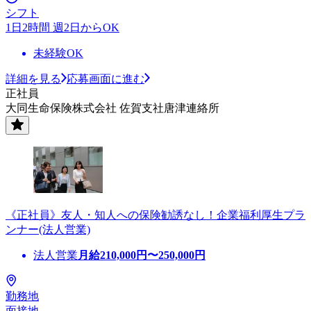
シフト
1日2時間 週2日からOK
未経験OK
詳細を見る
応募画面に進む
正社員
大同生命保険株式会社 佐賀支社唐津連絡所
《正社員》友人・知人への保険勧誘なし！企業福利厚生プラ
ンナー(法人営業)
法人営業
月給
210,000
円〜
250,000
円
勤務地
面接地