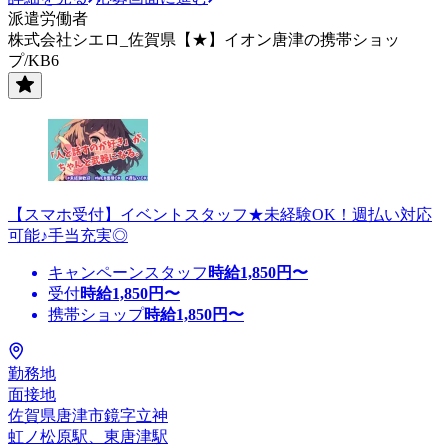
派遣労働者
株式会社シエロ_佐賀県【★】イオン唐津の携帯ショッ
プ/KB6
【スマホ受付】イベントスタッフ★未経験OK！週払い対応
可能♪手当充実◎
キャンペーンスタッフ
時給
1,850
円〜
受付
時給
1,850
円〜
携帯ショップ
時給
1,850
円〜
勤務地
面接地
佐賀県唐津市鏡字立神
虹ノ松原駅、東唐津駅