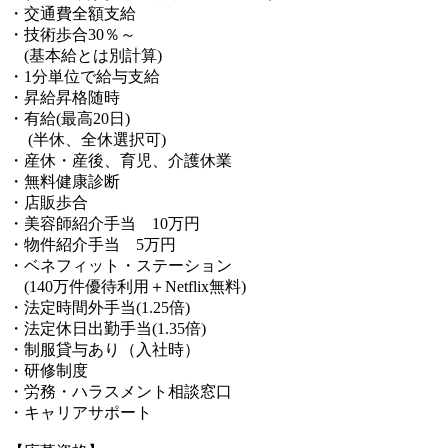
・交通費全額支給
・技術歩合30％～
(基本給とは別計算)
・1分単位で給与支給
・昇給昇格随時
・有給(最高20日)
(半休、全休選択可)
・産休・産後、育児、介護休業
・無料健康診断
・店販歩合
・美容師紹介手当 10万円
・物件紹介手当 5万円
・ベネフィット・ステーション
(140万件優待利用＋Netflix無料)
・法定時間外手当(1.25倍)
・法定休日出勤手当(1.35倍)
・制服貸与あり（入社時）
・研修制度
・労務・ハラスメント相談窓口
・キャリアサポート