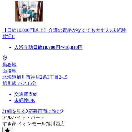
【日給10,000円以上】介護の資格がなくても大丈夫♪未経験
歓迎!!
入浴介助
日給
10,700
円〜
10,810
円
勤務地
面接地
北海道旭川市神居2条3丁目2-15
旭川駅 バス15分
交通費支給
未経験OK
詳細を見る
応募画面に進む
アルバイト・パート
すき家 イオンモール旭川西店