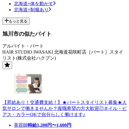
北海道×体を動かす
北海道×制服あり
もっと見る
旭川市の似たバイト
アルバイト・パート
HAIR STUDIO IWASAKI 北海道花咲町店［パート］スタイ
リスト(株式会社ハクブン)
【昇給あり！交通費支給！】★パートスタイリスト募集★人
気サロンで働きませんか？復職希望の方大歓迎◎ネイル・ピ
アス・カラーOKで自分らしく働けます♪
美容師
時給
1,200
円〜
1,600
円