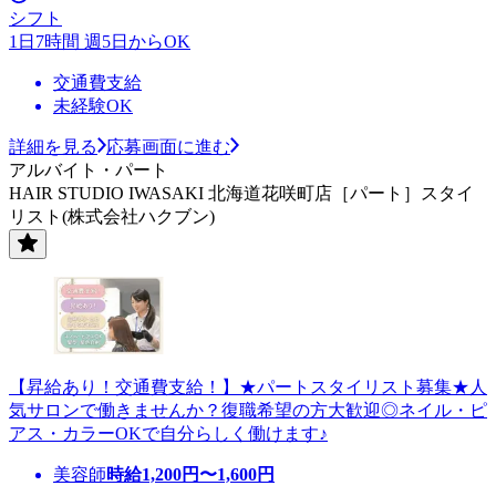
シフト
1日7時間 週5日からOK
交通費支給
未経験OK
詳細を見る
応募画面に進む
アルバイト・パート
HAIR STUDIO IWASAKI 北海道花咲町店［パート］スタイ
リスト(株式会社ハクブン)
【昇給あり！交通費支給！】★パートスタイリスト募集★人
気サロンで働きませんか？復職希望の方大歓迎◎ネイル・ピ
アス・カラーOKで自分らしく働けます♪
美容師
時給
1,200
円〜
1,600
円