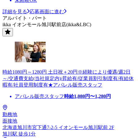
未経験OK
詳細を見る
応募画面に進む
アルバイト・パート
ikka イオンモール旭川駅前店(ikka&LBC)
時給1080円～1280円 土日祝＋20円※経験により優遇/週2日
～/交通費支給(当社規定内)/昇給有/従業員割引制度有/有給休
暇有/社員登用制度有★アパレル販売スタッフ
アパレル販売スタッフ
時給
1,080
円〜
1,280
円
勤務地
面接地
北海道旭川市宮下通7-2-5 イオンモール旭川駅前 2F
旭川駅 徒歩1分