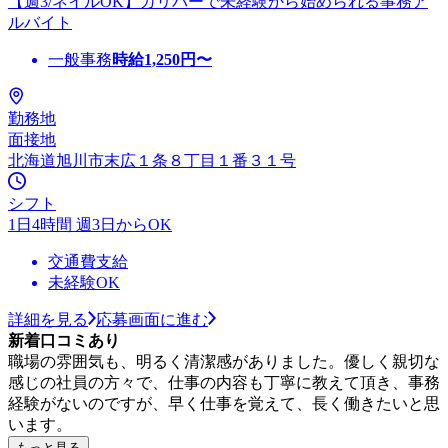
【週3/ネイルOK】ガリバーで未経験から始められる事務ア
ルバイト
一般事務
時給
1,250
円〜
勤務地
面接地
北海道旭川市末広１条８丁目１番３１号
シフト
1日4時間 週3日からOK
交通費支給
未経験OK
詳細を見る
応募画面に進む
新着口コミあり
職場の雰囲気も、明るく清潔感がありました。優しく親切な
感じの社員の方々で、仕事の内容も丁寧に教えて頂き、事務
経験がないのですが、早く仕事を覚えて、長く働きたいと思
います。
もっと見る