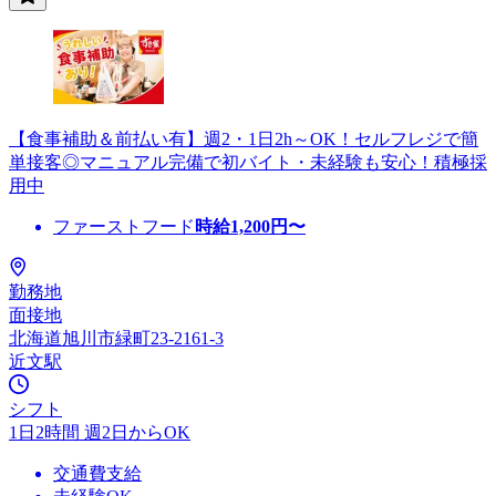
【食事補助＆前払い有】週2・1日2h～OK！セルフレジで簡
単接客◎マニュアル完備で初バイト・未経験も安心！積極採
用中
ファーストフード
時給
1,200
円〜
勤務地
面接地
北海道旭川市緑町23-2161-3
近文駅
シフト
1日2時間 週2日からOK
交通費支給