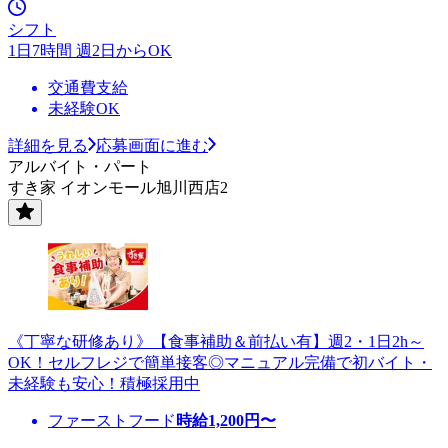
シフト
1日7時間 週2日からOK
交通費支給
未経験OK
詳細を見る
応募画面に進む
アルバイト・パート
すき家 イオンモール旭川西店2
《丁寧な研修あり》【食事補助＆前払い有】週2・1日2h～
OK！セルフレジで簡単接客◎マニュアル完備で初バイト・
未経験も安心！積極採用中
ファーストフード
時給
1,200
円〜