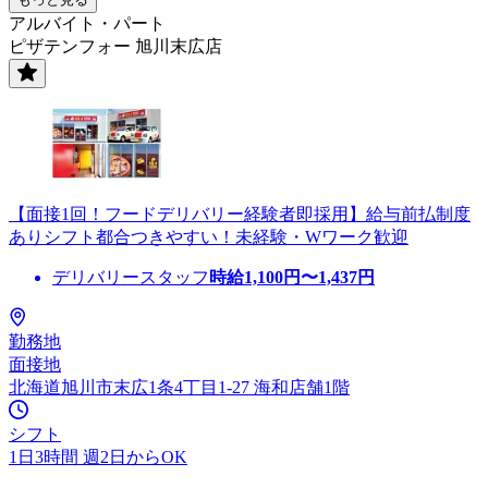
アルバイト・パート
ピザテンフォー 旭川末広店
【面接1回！フードデリバリー経験者即採用】給与前払制度
ありシフト都合つきやすい！未経験・Wワーク歓迎
デリバリースタッフ
時給
1,100
円〜
1,437
円
勤務地
面接地
北海道旭川市末広1条4丁目1-27 海和店舗1階
シフト
1日3時間 週2日からOK