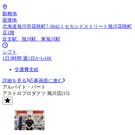
勤務地
面接地
北海道旭川市花咲町7-3842-1 セカンドストリート旭川花咲町
店1階
近文駅、旭川駅、東旭川駅
シフト
1日3時間 週1日からOK
交通費支給
詳細を見る
応募画面に進む
アルバイト・パート
アストロプロダクツ 旭川店[15]