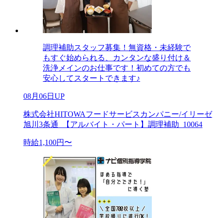
調理補助スタッフ募集！無資格・未経験で
もすぐ始められる、カンタンな盛り付け＆
洗浄メインのお仕事です！初めての方でも
安心してスタートできます♪
08月06日UP
株式会社HITOWAフードサービスカンパニー/イリーゼ
旭川3条通_【アルバイト・パート】調理補助_10064
時給1,100円〜