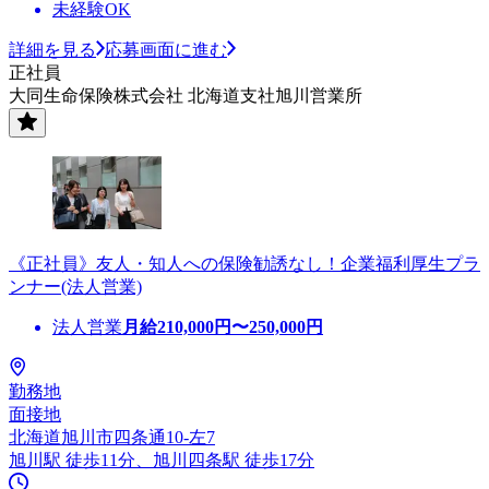
未経験OK
詳細を見る
応募画面に進む
正社員
大同生命保険株式会社 北海道支社旭川営業所
《正社員》友人・知人への保険勧誘なし！企業福利厚生プラ
ンナー(法人営業)
法人営業
月給
210,000
円〜
250,000
円
勤務地
面接地
北海道旭川市四条通10-左7
旭川駅 徒歩11分、旭川四条駅 徒歩17分