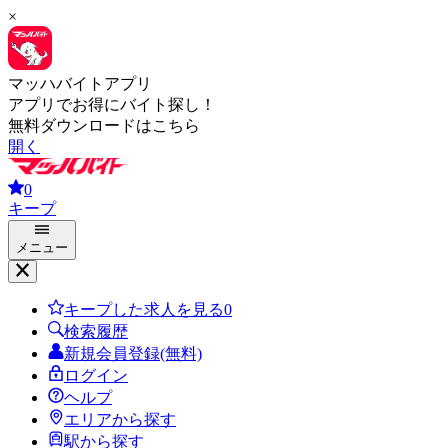
×
マッハバイトアプリ
アプリでお得にバイト探し！
無料ダウンロードはこちら
開く
0
キープ
メニュー
キープした求人を見る
0
検索履歴
新規会員登録(無料)
ログイン
ヘルプ
エリアから探す
駅から探す