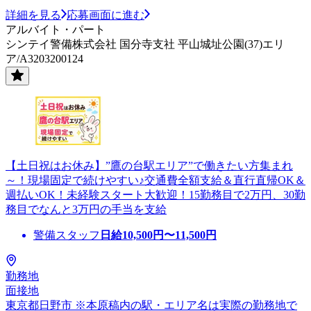
詳細を見る
応募画面に進む
アルバイト・パート
シンテイ警備株式会社 国分寺支社 平山城址公園(37)エリ
ア/A3203200124
【土日祝はお休み】”鷹の台駅エリア”で働きたい方集まれ
～！現場固定で続けやすい♪交通費全額支給＆直行直帰OK＆
週払いOK！未経験スタート大歓迎！15勤務目で2万円、30勤
務目でなんと3万円の手当を支給
警備スタッフ
日給
10,500
円〜
11,500
円
勤務地
面接地
東京都日野市 ※本原稿内の駅・エリア名は実際の勤務地で