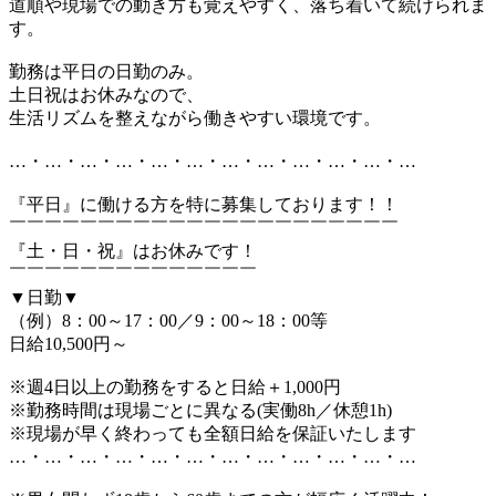
道順や現場での動き方も覚えやすく、落ち着いて続けられま
す。
勤務は平日の日勤のみ。
土日祝はお休みなので、
生活リズムを整えながら働きやすい環境です。
…・…・…・…・…・…・…・…・…・…・…・…
『平日』に働ける方を特に募集しております！！
￣￣￣￣￣￣￣￣￣￣￣￣￣￣￣￣￣￣￣￣￣￣
『土・日・祝』はお休みです！
￣￣￣￣￣￣￣￣￣￣￣￣￣￣
▼日勤▼
（例）8：00～17：00／9：00～18：00等
日給10,500円～
※週4日以上の勤務をすると日給＋1,000円
※勤務時間は現場ごとに異なる(実働8h／休憩1h)
※現場が早く終わっても全額日給を保証いたします
…・…・…・…・…・…・…・…・…・…・…・…