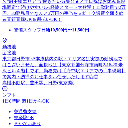
＼”府中駅エリア”で働きたい方集合★／土日祝はお休み＆現
場固定で続けやすい♪未経験スタート大歓迎！15勤務目で2万
円、30勤務目でなんと3万円の手当を支給！交通費全額支給
＆直行直帰OK＆週払いOK！
警備スタッフ
日給
10,500
円〜
11,500
円
勤務地
面接地
東京都日野市 ※本原稿内の駅・エリア名は実際の勤務地で
はございません。面接地は【東京都国分寺市南町2-16-20 米
沢ビル４階】です。勤務先は【府中駅エリアでの工事現場】
で案内・誘導のお仕事をお任せいたします◎◎
高幡不動駅、豊田駅、日野(東京)駅
シフト
1日8時間 週1日からOK
交通費支給
未経験OK
まかないあり