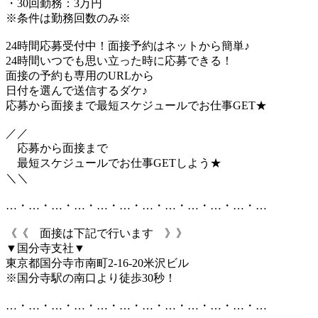
・30回勤務：3万円
※条件は勤務回数のみ※
24時間応募受付中！面接予約はネットから簡単♪
24時間いつでも思い立った時に応募できる！
面接の予約も専用のURLから
日付を選んで送信するダケ♪
応募から面接まで最短スケジュールでお仕事GET★
／／
応募から面接まで
最短スケジュールでお仕事GETしよう★
＼＼
…・…・…・…・…・…・…・…・…・…・…・…
《《 面接は下記で行います 》》
▼国分寺支社▼
東京都国分寺市南町2-16-20米沢ビル
※国分寺駅の南口より徒歩30秒！
…・…・…・…・…・…・…・…・…・…・…・…