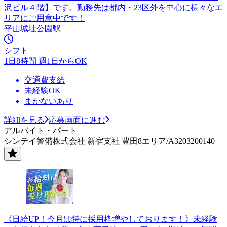
沢ビル４階】です。勤務先は都内・23区外を中心に様々なエ
リアにご用意中です！
平山城址公園駅
シフト
1日8時間 週1日からOK
交通費支給
未経験OK
まかないあり
詳細を見る
応募画面に進む
アルバイト・パート
シンテイ警備株式会社 新宿支社 豊田8エリア/A3203200140
《日給UP！今月は特に採用枠増やしております！》未経験