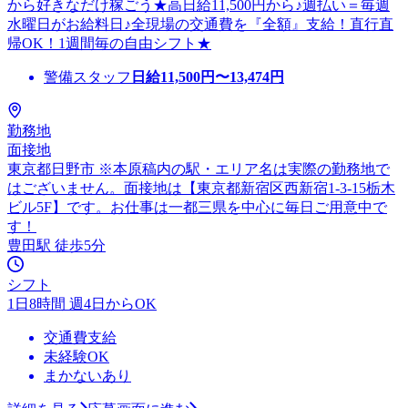
から好きなだけ稼ごう★高日給11,500円から♪週払い＝毎週
水曜日がお給料日♪全現場の交通費を『全額』支給！直行直
帰OK！1週間毎の自由シフト★
警備スタッフ
日給
11,500
円〜
13,474
円
勤務地
面接地
東京都日野市 ※本原稿内の駅・エリア名は実際の勤務地で
はございません。面接地は【東京都新宿区西新宿1-3-15栃木
ビル5F】です。お仕事は一都三県を中心に毎日ご用意中で
す！
豊田駅 徒歩5分
シフト
1日8時間 週4日からOK
交通費支給
未経験OK
まかないあり