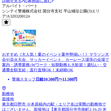
詳細を見る
応募画面に進む
アルバイト・パート
シンテイ警備株式会社 国分寺支社 平山城址公園(3)エリ
ア/A3203200124
おすすめ《大人気！夏のイベント案件勢揃い！》マラソン大
会や花火大会、サッカーイベント、カーレース場等の会場で
案内・誘導業務♪Wワーク・短期勤務も大歓迎！週払い・交
通費全額支給・直行直帰OK！未経験OK
警備スタッフ
日給
10,500
円〜
11,500
円
勤務地
面接地
東京都日野市 ※本原稿内の駅・エリア名は実際の勤務地で
はございません。面接地は【東京都国分寺市南町2-16-20 米