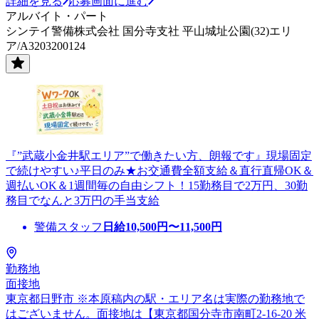
詳細を見る
応募画面に進む
アルバイト・パート
シンテイ警備株式会社 国分寺支社 平山城址公園(32)エリ
ア/A3203200124
『”武蔵小金井駅エリア”で働きたい方、朗報です』現場固定
で続けやすい♪平日のみ★お交通費全額支給＆直行直帰OK＆
週払いOK＆1週間毎の自由シフト！15勤務目で2万円、30勤
務目でなんと3万円の手当支給
警備スタッフ
日給
10,500
円〜
11,500
円
勤務地
面接地
東京都日野市 ※本原稿内の駅・エリア名は実際の勤務地で
はございません。面接地は【東京都国分寺市南町2-16-20 米