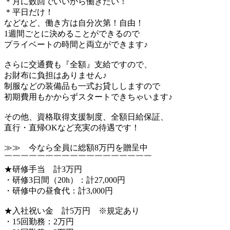
＊月に数回でいいから働きたい！
＊平日だけ！
などなど、働き方は自分次第！自由！
1週間ごとに決めることができるので
プライベートの時間と両立ができます♪
さらに交通費も『全額』支給ですので、
お財布に負担はありません♪
制服などの装備品も一式お貸ししますので
初期費用もかからずスタートできちゃいます♪
その他、資格取得支援制度、全額日給保証、
直行・直帰OKなど充実の待遇です！
≫≫ 今なら全員に総額8万円を贈呈中
￣￣￣￣￣￣￣￣￣￣￣￣￣￣￣￣￣￣
★研修手当 計3万円
・研修3日間（20h）：計27,000円
・研修中の昼食代：計3,000円
★入社祝い金 計5万円 ※規定あり
・15回勤務：2万円