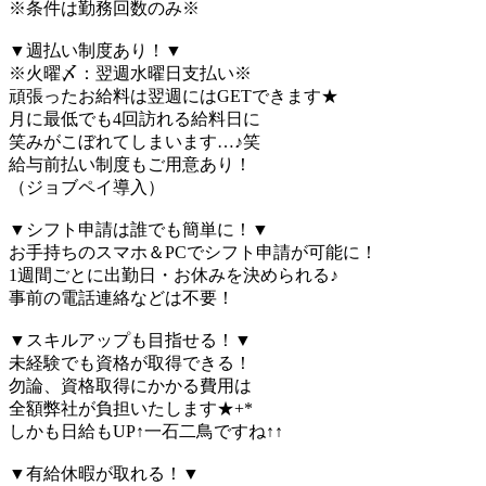
※条件は勤務回数のみ※
▼週払い制度あり！▼
※火曜〆：翌週水曜日支払い※
頑張ったお給料は翌週にはGETできます★
月に最低でも4回訪れる給料日に
笑みがこぼれてしまいます…♪笑
給与前払い制度もご用意あり！
（ジョブペイ導入）
▼シフト申請は誰でも簡単に！▼
お手持ちのスマホ＆PCでシフト申請が可能に！
1週間ごとに出勤日・お休みを決められる♪
事前の電話連絡などは不要！
▼スキルアップも目指せる！▼
未経験でも資格が取得できる！
勿論、資格取得にかかる費用は
全額弊社が負担いたします★+*
しかも日給もUP↑一石二鳥ですね↑↑
▼有給休暇が取れる！▼