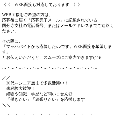
《《 WEB面接も対応しております 》》
WEB面接をご希望の方は、
応募後に届く「応募完了メール」に記載されている
国分寺支社の電話番号、またはメールアドレスまでご連絡く
ださい。
その際に、
「マッハバイトから応募した○○です。WEB面接を希望しま
す」
とお伝えいただくと、スムーズにご案内できます(^^)/
…・…・…・…・…・…・…・…・…・…・…・…
／／
20代～シニア層まで多数活躍中！
未経験大歓迎！
経験や知識、学歴など問いません◎
「働きたい」「頑張りたい」を応援します！
＼＼
…・…・…・…・…・…・…・…・…・…・…・…