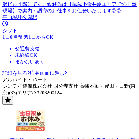
沢ビル４階】です。勤務先は【武蔵小金井駅エリアでの工事
現場】で案内・誘導のお仕事をお任せいたします◎◎
平山城址公園駅
シフト
1日8時間 週1日からOK
交通費支給
未経験OK
まかないあり
詳細を見る
応募画面に進む
アルバイト・パート
シンテイ警備株式会社 国分寺支社 高幡不動・豊田・日野(東
京)(33)エリア/A3203200124