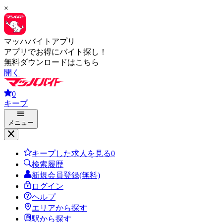
×
マッハバイトアプリ
アプリでお得にバイト探し！
無料ダウンロードはこちら
開く
0
キープ
メニュー
キープした求人を見る
0
検索履歴
新規会員登録(無料)
ログイン
ヘルプ
エリアから探す
駅から探す