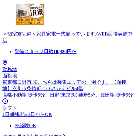
＜個室寮完備＞家具家電一式揃っています♪WEB面接実施中
◎
警備スタッフ
日給
10,920
円〜
勤務地
面接地
東京都日野市 ※こちらは募集エリアの一例です。 【面接
地】立川市柴崎町2-7-6さかえビル4階
高幡不動駅 徒歩5分、日野(東京)駅 徒歩5分、豊田駅 徒歩5分
シフト
1日8時間 週3日からOK
未経験OK