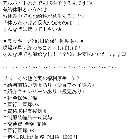
アルバイトの方でも取得できるんです◎
有給休暇というのは
お休み中でもお給料が発生すること♪
「休みたいけど収入が減るのは…」
そんな時に使って下さい★
▼ラッキー♪全額日給保証制度あり▼
現場が早く終わることもしばしば！
そんな時でも減給なし！『全額』お支払いいたします◎
…・…・…・…・…・…・…・…・…・…・…・…
《《 その他充実の福利厚生 》》
＊給与前払い制度あり（ジョブペイ導入）
＊紹介キャンペーンあり（規定あり）
＊社会保険完備
＊直行・直帰OK
＊資格取得支援制度
＊制服装備品一式貸与
＊交通費”全額”支給
＊直行直帰OK
＊週4日以上の勤務で日給+1000円