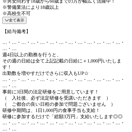
※男女問わず18歳から60歳までの方が幅広く活躍中！
※警備業法により18歳以上
※高校生不可
全て表示
【給与備考】
…・…・…・…・…・…・…・…・…・…・…・…・…・
…・…
週4日以上の勤務を行うと、
その週の日給は全て上記記載の日給に＋1,000円いたしま
す！
出勤数を増やすだけでさらに収入もUP☆
…・…・…・…・…・…・…・…・…・…・…・…・…・
…・…
事前に3日間の法定研修をご用意しています！
（ 入社後、必ず法定研修を受講いただきます ）
（ ご都合の良い日程の参加で問題ございません ）
研修中期間は、1日1,000円の食事手当も支給！
研修に参加するだけで「総額3万円」支給いたします◎◎
…・…・…・…・…・…・…・…・…・…・…・…・…・
…・…