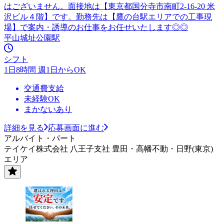
はございません。面接地は【東京都国分寺市南町2-16-20 米
沢ビル４階】です。勤務先は【鷹の台駅エリアでの工事現
場】で案内・誘導のお仕事をお任せいたします◎◎
平山城址公園駅
シフト
1日8時間 週1日からOK
交通費支給
未経験OK
まかないあり
詳細を見る
応募画面に進む
アルバイト・パート
テイケイ株式会社 八王子支社 豊田・高幡不動・日野(東京)
エリア